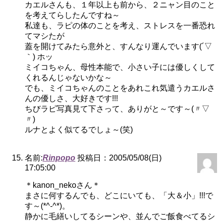
カエルさんも、１年以上も前から、２ニャン目のこと
を考えてらしたんですね～
私達も、ラピの体のことを考え、ストレスを一番恐れ
てマシたが
蓋を開けてみたら意外と、すんなり運んでいます(´▽
｀) ホッ
ミイコちゃん、母性本能で、小さい子には優しくして
くれるんじゃないかな～
でも、ミイコちゃんのことをあれこれ気遣うカエルさ
んの優しさ、大好きです!!!
ちびラピ写真見て下さって、ありがと～です～(〃▽
〃)
ルナとよく似てるでしょ～(笑)
名前:
Rinpopo
投稿日：2005/05/08(日)
17:05:00
＊kanon_nekoさん＊
まさに何するんでも、どこにいても、「大＆小」!!!で
す～(*^-^*)。
静かに毛繕いしてるシーンや、並んでご飯食べてるシ