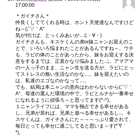
17:00:00
＊ガイチさん＊
仲良くしててくれる時は、ホント天使達なんですけど
ね～(;´▽｀A“
気が付けば、とっくみあいが…(;・∀・)
ガイチさんも、キスケくんの弟or妹ニャンお迎えのこ
とで、いろいろ悩まれたことがあるんですね～。ウチ
も、ラピの体のことがあったから、妹をお迎えする決
意をするまでは、正直かなり悩みました..;;。アマアマ
の一人っ子のまま、ニャン生を送る方が、ラピにとっ
てストレスの無い生活なのかな…。妹を迎えたいの
は、私達のエゴなのかなって…。
でも、結局は本ニャンの意向はわからないから(;´▽｀
A“、母達の選んだ環境の中で、ラピとルナが一番幸せ
になれるように頑張ろ～と思ってます(^-^)。
１ニャンライフには、ママを独占できる幸せがある
し、兄弟が居れば、兄弟と遊べる幸せがあるし..。キ
スケくんは、ガイチさんにた～～～っぷり愛されて、
毎日とっても幸せに過ごしてると思いま～す(*´∇｀
*)。