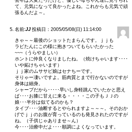
去年は大変だったけど、優しい母ちゃん達に見守られ
て、元気になって良かったよね。これからも元気で頑
張るんだよ～。
名前:
JJ
投稿日：2005/05/08(日) 11:14:00
きゃ～～最後のショットたまらんです。ｊｊも
ラピたんにこの様に抱きついてもらいたかった
~~~（うらやましい）
ホントに仲良くなりましたね。（焼けちゃいます････
いや妬けちゃいます）
ｊｊ家のムササビ娘はセナちーです。
そりゃー凄いですよ。筋肉質とまで行かないのですが
身体は細身。
シャープだから･････早いし身軽跳んでいたかと思え
ば････お膝に甘えに来る・・・・この子もＪＪの
娘･･･半分は似てるのかも？
タイブ････油断するとやられますよ～～～。そのおか
げでｊｊのお腹が育っているのも発見されたのですが
ね。（子供じゃありませ～ん）
今････治療中だよ････順調によくなっています。