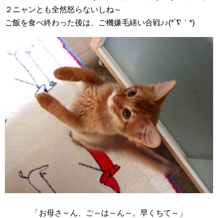
２ニャンとも全然怒らないしね～
ご飯を食べ終わった後は、ご機嫌毛繕い合戦♪♪(*´∇｀*)
「お母さ～ん、ご～は～ん～。早くちて～」