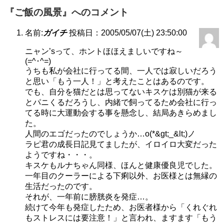
『ご飯の風景』へのコメント
名前:
ガイチ
投稿日：2005/05/07(土) 23:50:00
ニャン’sって、ホントほほえましいですね～
(=^･^=)
うちも私が会社に行ってる間、一人では寂しいだろう
と思い「もう一人！」と考えたことはあるのです。
でも、自分を猫だとは思ってないキスケは別猫が来る
とパニくるだろうし、内緒で飼ってるため会社に行っ
てる時に大運動会する事を懸念し、結局あきらめまし
た。
人間のエゴだったのでしょうか…o(*&gt;_&lt;)ノ
ラピ君の成長日記見てましたが、イロイロ大変だった
ようですね・・・。
キスケもルナちゃん同様、ほんと健康優良児でした。
一年目のクーラーによる下痢以外、お医様とは無縁の
生活だったのです。
それが、一年前に膀胱炎を発症…。
続けて今年も発症したため、お医者様から「くれぐれ
もストレスには要注意！」と言われ、ますます「もう