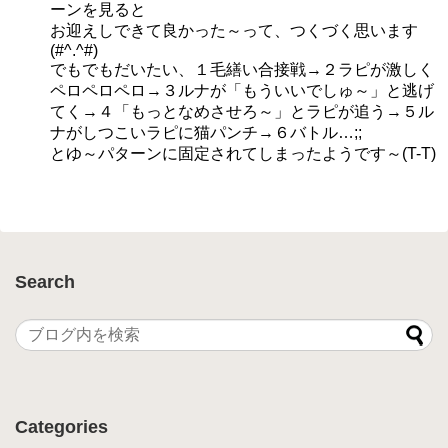
ーンを見ると
お迎えしできて良かった～って、つくづく思います
(#^.^#)
でもでもだいたい、１毛繕い合接戦→２ラピが激しく
ペロペロペロ→３ルナが「もういいでしゅ～」と逃げ
てく→４「もっとなめさせろ～」とラピが追う→５ル
ナがしつこいラピに猫パンチ→６バトル…;;
とゆ～パターンに固定されてしまったようです～(T-T)
Search
Categories