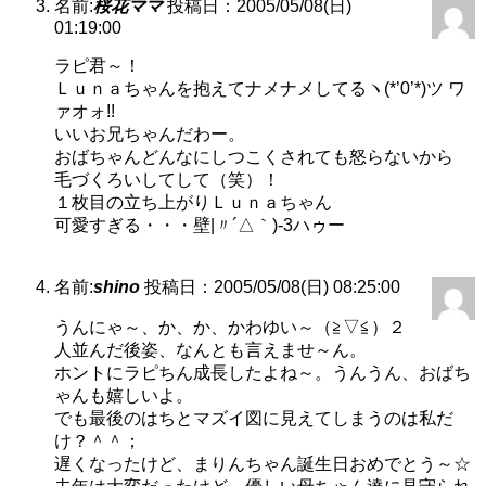
名前:
桜花ママ
投稿日：2005/05/08(日)
01:19:00
ラピ君～！
Ｌｕｎａちゃんを抱えてナメナメしてるヽ(*’0’*)ツ ワ
ァオォ!!
いいお兄ちゃんだわー。
おばちゃんどんなにしつこくされても怒らないから
毛づくろいしてして（笑）！
１枚目の立ち上がりＬｕｎａちゃん
可愛すぎる・・・壁|〃´△｀)-3ハゥー
名前:
shino
投稿日：2005/05/08(日) 08:25:00
うんにゃ～、か、か、かわゆい～（≧▽≦）２
人並んだ後姿、なんとも言えませ～ん。
ホントにラピちん成長したよね～。うんうん、おばち
ゃんも嬉しいよ。
でも最後のはちとマズイ図に見えてしまうのは私だ
け？＾＾；
遅くなったけど、まりんちゃん誕生日おめでとう～☆