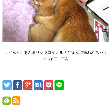
ラピ兄～、あんまりシツコイとルナぴょんに嫌われちゃう
ぞ～(;￣ー￣A
0
0
0