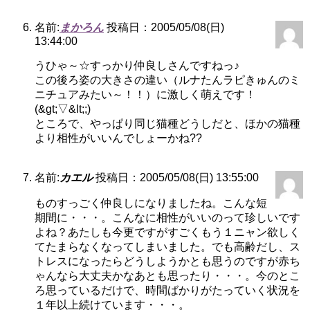
名前:
まかろん
投稿日：2005/05/08(日)
13:44:00
うひゃ～☆すっかり仲良しさんですねっ♪
この後ろ姿の大きさの違い（ルナたんラピきゅんのミ
ニチュアみたい～！！）に激しく萌えです！
(&gt;▽&lt;;)
ところで、やっぱり同じ猫種どうしだと、ほかの猫種
より相性がいいんでしょーかね??
名前:
カエル
投稿日：2005/05/08(日) 13:55:00
ものすっごく仲良しになりましたね。こんな短
期間に・・・。こんなに相性がいいのって珍しいです
よね？あたしも今更ですがすごくもう１ニャン欲しく
てたまらなくなってしまいました。でも高齢だし、ス
トレスになったらどうしようかとも思うのですが赤ち
ゃんなら大丈夫かなあとも思ったり・・・。今のとこ
ろ思っているだけで、時間ばかりがたっていく状況を
１年以上続けています・・・。