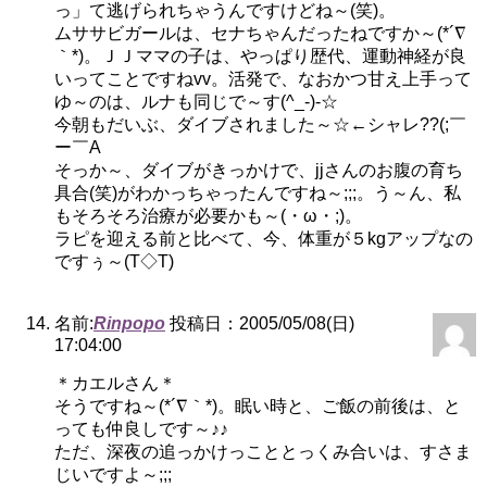
っ」て逃げられちゃうんですけどね～(笑)。
ムササビガールは、セナちゃんだったねですか～(*´∇
｀*)。ＪＪママの子は、やっぱり歴代、運動神経が良
いってことですねvv。活発で、なおかつ甘え上手って
ゆ～のは、ルナも同じで～す(^_-)-☆
今朝もだいぶ、ダイブされました～☆←シャレ??(;￣
ー￣A
そっか～、ダイブがきっかけで、jjさんのお腹の育ち
具合(笑)がわかっちゃったんですね～;;;。う～ん、私
もそろそろ治療が必要かも～(・ω・;)。
ラピを迎える前と比べて、今、体重が５kgアップなの
ですぅ～(T◇T)
名前:
Rinpopo
投稿日：2005/05/08(日)
17:04:00
＊カエルさん＊
そうですね～(*´∇｀*)。眠い時と、ご飯の前後は、と
っても仲良しです～♪♪
ただ、深夜の追っかけっこととっくみ合いは、すさま
じいですよ～;;;