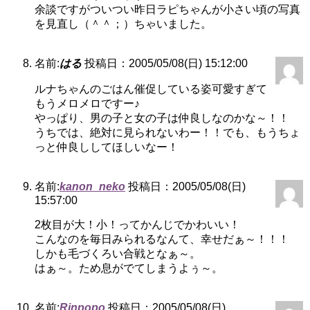
余談ですがついつい昨日ラピちゃんが小さい頃の写真
を見直し（＾＾；）ちゃいました。
名前:
はる
投稿日：2005/05/08(日) 15:12:00
ルナちゃんのごはん催促している姿可愛すぎて
もうメロメロですー♪
やっぱり、男の子と女の子は仲良しなのかな～！！
うちでは、絶対に見られないわー！！でも、もうちょ
っと仲良ししてほしいなー！
名前:
kanon_neko
投稿日：2005/05/08(日)
15:57:00
2枚目が大！小！ってかんじでかわいい！
こんなのを毎日みられるなんて、幸せだぁ～！！！
しかも毛づくろい合戦となぁ～。
はぁ～。ため息がでてしまうよぅ～。
名前:
Rinpopo
投稿日：2005/05/08(日)