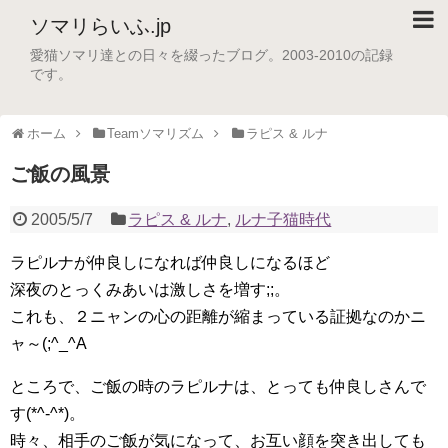
ソマリらいふ.jp
愛猫ソマリ達との日々を綴ったブログ。2003-2010の記録
です。
ホーム
Teamソマリズム
ラピス & ルナ
ご飯の風景
2005/5/7
ラピス & ルナ
,
ルナ子猫時代
ラピルナが仲良しになれば仲良しになるほど
深夜のとっくみあいは激しさを増す;;。
これも、２ニャンの心の距離が縮まっている証拠なのかニ
ャ～(;^_^A
ところで、ご飯の時のラピルナは、とっても仲良しさんで
す(*^-^*)。
時々、相手のご飯が気になって、お互い顔を突き出しても