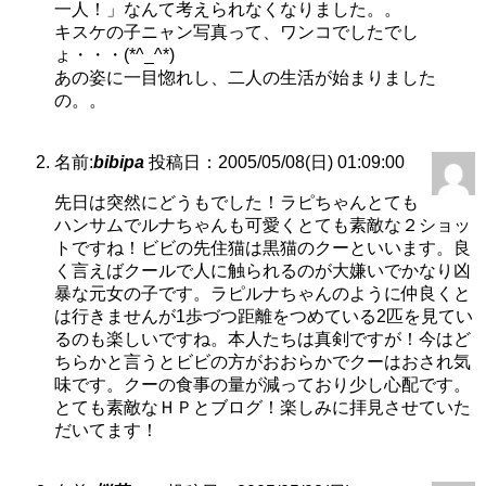
一人！」なんて考えられなくなりました。。
キスケの子ニャン写真って、ワンコでしたでし
ょ・・・(*^_^*)
あの姿に一目惚れし、二人の生活が始まりました
の。。
名前:
bibipa
投稿日：2005/05/08(日) 01:09:00
先日は突然にどうもでした！ラピちゃんとても
ハンサムでルナちゃんも可愛くとても素敵な２ショッ
トですね！ビビの先住猫は黒猫のクーといいます。良
く言えばクールで人に触られるのが大嫌いでかなり凶
暴な元女の子です。ラピルナちゃんのように仲良くと
は行きませんが1歩づつ距離をつめている2匹を見てい
るのも楽しいですね。本人たちは真剣ですが！今はど
ちらかと言うとビビの方がおおらかでクーはおされ気
味です。クーの食事の量が減っており少し心配です。
とても素敵なＨＰとブログ！楽しみに拝見させていた
だいてます！