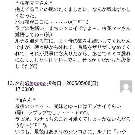
＊桜花ママさん＊
抱えてるラピの腕のたくましさに、なんか気恥ずかし
くなった、
バカ親がここに～～～～σ(￣∇￣;)
ラピの毛繕い、まぢシツコイですよ～。桜花ママさん
覚悟してね～(笑)
ルナを迎える前に、よく母の髪を毛繕いしてくれたん
ですが、時々髪から外れて、首筋をザリザリなめてく
れて、それが見事に念入りだから、あとでミミズ腫れ
になりました～(T▽T)←でも、せっかくだからと我慢
してた(笑)
名前:
Rinpopo
投稿日：2005/05/08(日)
17:03:00
＊jjさん＊
最後のショット、兄妹とゆ～にはアブナイくらい
(爆)、ラブラブでしょ～～～(^m^)。
ラピ兄、ルナっちのこと可愛くてしょ～がないんだろ
うな～(*´∇｀*)。
いつも、最後はあまりのシツコさに、ルナに「いや