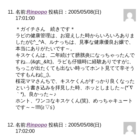
名前:
Rinpopo
投稿日：2005/05/08(日)
17:01:00
＊ガイチさん 続きです＊
ラピの健康管理は、お迎えした時からいろいろありま
したが(;^_^A、ルナっちは、見事な健康優良お嬢で、
本当にありがたいです～。
キスケくんは、二年続けて膀胱炎になっちゃったんで
すね…(&gt;_&lt;)。ラピも仔猫時に経験ありですが;;、
ちっこが出たくても出ない時ってホント見てて辛そう
ですもんね(;_;)。
桜花ママさんちで、キスケくんがすっかり良くなった
という書き込みを拝見した時、ホッとしました～(*´∇
｀*)。良かった～♪
ホント、ワンコなキスケくん(笑)、めっちゃキュート
です～～!!!!(≧▽≦)
名前:
Rinpopo
投稿日：2005/05/08(日)
17:02:00