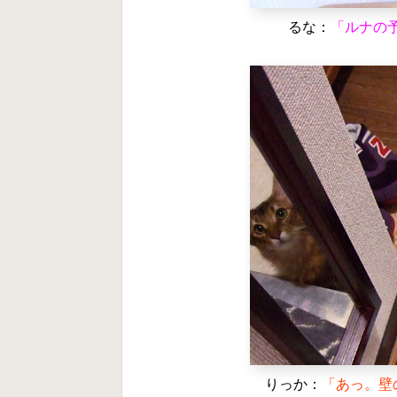
るな：
「ルナの予
りっか：
「あっ。壁