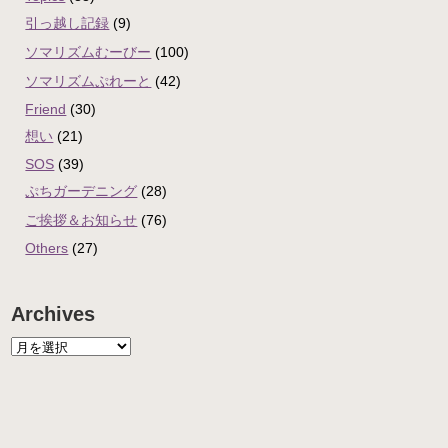
引っ越し記録
(9)
ソマリズムむーびー
(100)
ソマリズムぷれーと
(42)
Friend
(30)
想い
(21)
SOS
(39)
ぷちガーデニング
(28)
ご挨拶＆お知らせ
(76)
Others
(27)
Archives