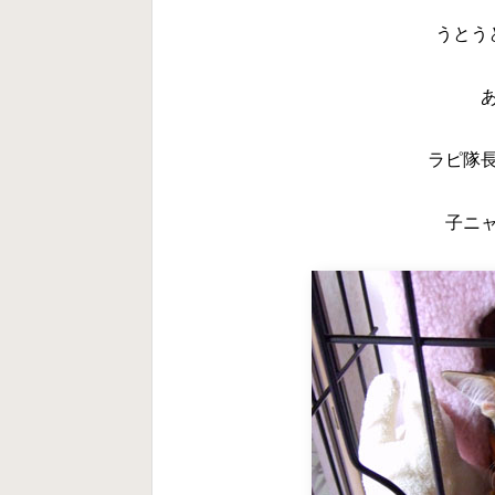
うとうと(´
ラピ隊
子ニ