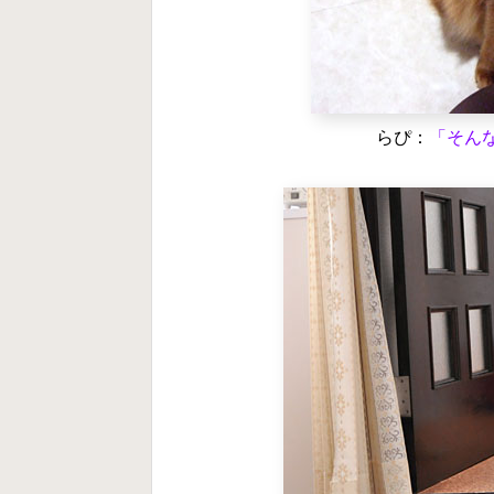
らぴ：
「そん