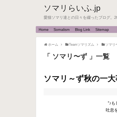
ソマリらいふ.jp
愛猫ソマリ達との日々を綴ったブログ。200
Home
Somalism
Blog Link
Sitemap
ホーム
Teamソマリズム
ソマリ
「 ソマリ〜ず 」一覧
ソマリ～ず秋の一大
“♪
吐息