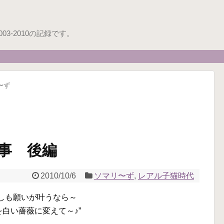
3-2010の記録です。
〜ず
事 後編
2010/10/6
ソマリ〜ず
,
レアル子猫時代
もしも願いが叶うなら～
を白い薔薇に変えて～♪”