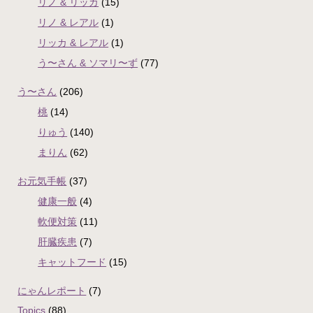
リノ & リッカ
(15)
リノ & レアル
(1)
リッカ & レアル
(1)
う〜さん & ソマリ〜ず
(77)
う〜さん
(206)
桃
(14)
りゅう
(140)
まりん
(62)
お元気手帳
(37)
健康一般
(4)
軟便対策
(11)
肝臓疾患
(7)
キャットフード
(15)
にゃんレポート
(7)
Topics
(88)