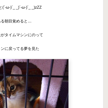
-ω-)´_ _)´-ω-)´_ _)zZZ
ある朝目覚めると…
長がタイムマシンにのって
ャンに戻ってる夢を見た