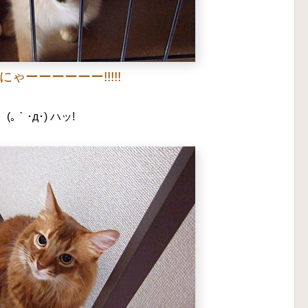
にゃーーーーーー!!!!!
(｡｀･д･) ハッ!