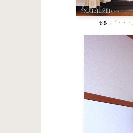
るき：
「・・・