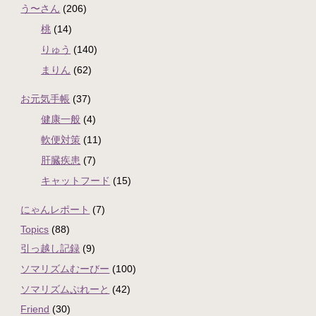
う〜さん
(206)
桃
(14)
りゅう
(140)
まりん
(62)
お元気手帳
(37)
健康一般
(4)
軟便対策
(11)
肝臓疾患
(7)
キャットフード
(15)
にゃんレポート
(7)
Topics
(88)
引っ越し記録
(9)
ソマリズムむーびー
(100)
ソマリズムぷれーと
(42)
Friend
(30)