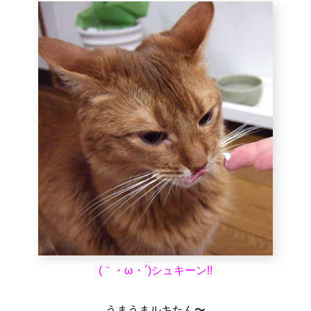
(｀・ω・´)シュキーン!!
うまうまルキたん〜