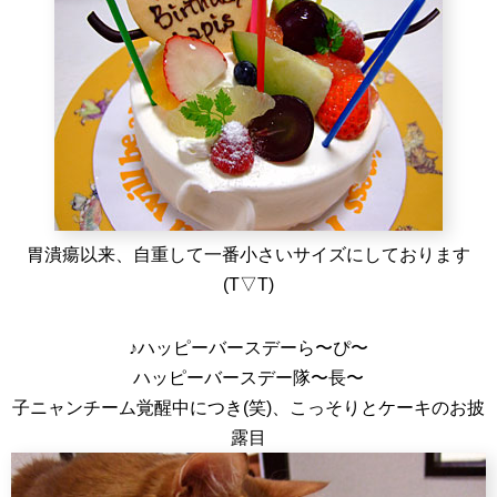
胃潰瘍以来、自重して一番小さいサイズにしております
(T▽T)
♪ハッピーバースデーら〜ぴ〜
ハッピーバースデー隊〜長〜
子ニャンチーム覚醒中につき(笑)、こっそりとケーキのお披
露目