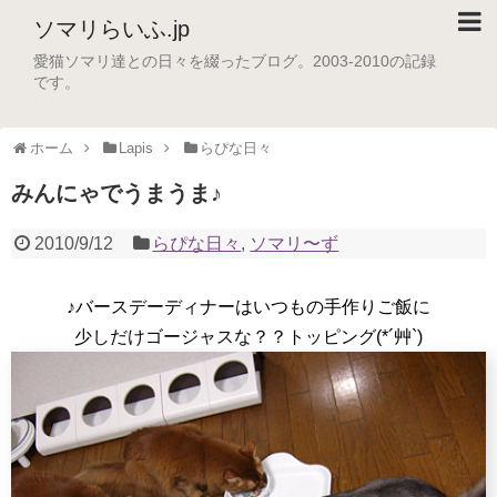
ソマリらいふ.jp
愛猫ソマリ達との日々を綴ったブログ。2003-2010の記録
です。
ホーム
Lapis
らぴな日々
みんにゃでうまうま♪
2010/9/12
らぴな日々
,
ソマリ〜ず
♪バースデーディナーはいつもの手作りご飯に
少しだけゴージャスな？？トッピング(*´艸`)