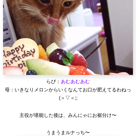
らぴ：
あむあむあむ
母：いきなりメロンからいくなんてお口が肥えてるわねっ
(＞▽＜;;
主役が堪能した後は、みんにゃにお裾分け〜
うまうまルナっち〜