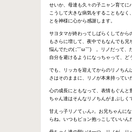
せいか、母達も久々の子ニャン育てにハ
こうして大きな病気をすることもなく
とを神様に心から感謝します。
サヨタマが終わってしばらくしてから
もさらに増して、夜中でもなんでも兄
悩んでたの( ;￣ω￣)ゞ。リノだっ
自分を避けるようになっちゃって、どうし
でも、リッカを迎えてからのリノちん
さはそのままに、リノが本来持っていた“優
心の成長にともなって、表情もぐんと豊
ちゃん達はそんなリノちんがまぶしく
甘えっ子リノてぃん♪。お兄ちゃんに
らね。いつもピョン抱っこしていいん
母ちゃん達の願いは一つ。リノが、り