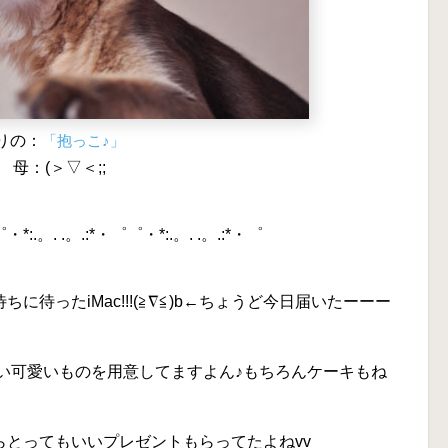
りの：
「抱っこ♪」
母：(＞▽＜;;
゜・*:.。. .。.:*・゜゜・*:.。. .。.:*・゜
待ったiMac!!!(≧∇≦)b←ちょうど今日届いたーーー
い可愛いものを用意してますよん♪もちろんケーキもね
とってもいいプレゼントもらってたよねvv