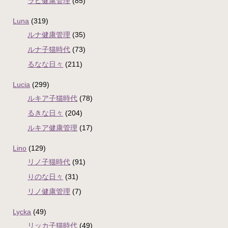
ラピ健康管理
(85)
Luna
(319)
ルナ健康管理
(35)
ルナ子猫時代
(73)
るなな日々
(211)
Lucia
(299)
ルキア子猫時代
(78)
るきな日々
(204)
ルキア健康管理
(17)
Lino
(129)
リノ子猫時代
(91)
りのな日々
(31)
リノ健康管理
(7)
Lycka
(49)
リッカ子猫時代
(49)