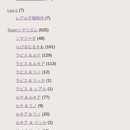
Lea-L
(7)
レアル子猫時代
(7)
Teamソマリズム
(625)
ソマリ〜ず
(48)
らぴるなるきあ
(161)
ラピス & ルナ
(129)
ラピス & ルキア
(113)
ラピス & リノ
(12)
ラピス & リッカ
(1)
ラピス ＆ レアル
(1)
ルナ & ルキア
(77)
ルナ & リノ
(9)
ルキア & リノ
(20)
ルキア ＆ リッカ
(2)