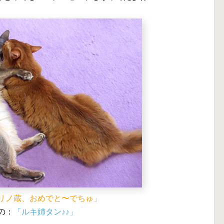
リノ蔵、おめでと〜でちゅ」
の：
「ルキ姉タン♪♪」