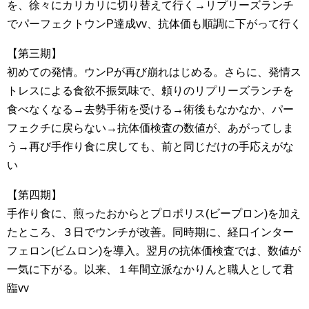
を、徐々にカリカリに切り替えて行く→リプリーズランチ
でパーフェクトウンP達成vv、抗体価も順調に下がって行く
【第三期】
初めての発情。ウンPが再び崩れはじめる。さらに、発情ス
トレスによる食欲不振気味で、頼りのリプリーズランチを
食べなくなる→去勢手術を受ける→術後もなかなか、パー
フェクチに戻らない→抗体価検査の数値が、あがってしま
う→再び手作り食に戻しても、前と同じだけの手応えがな
い
【第四期】
手作り食に、煎ったおからとプロポリス(ビープロン)を加え
たところ、３日でウンチが改善。同時期に、経口インター
フェロン(ビムロン)を導入。翌月の抗体価検査では、数値が
一気に下がる。以来、１年間立派なかりんと職人として君
臨vv