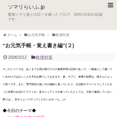
ソマリらいふ.jp
愛猫ソマリ達との日々を綴ったブログ。2003-2010の記録
です。
ホーム
お元気手帳
軟便対策
“お元気手帳・覚え書き編”(２)
2006/3/12
軟便対策
※このシリーズは、あくまでも我が家のラピの健康管理の記録であって、一般論として書いて
いるわけではないことを予めお断りしておきます。薬、サプリ、食事の効果は、猫さんによっ
て様々です。また、専門用語の使い方が微妙に違っていたり、主治医やアドバイスしてくださ
った先輩のお話のリライトが、多少ニュアンスが違っていたとしても、大筋で逸脱していない
限りは;;、目をつぶってやってくださいませ～<(_ _;)>
◆今日のテーマ◆