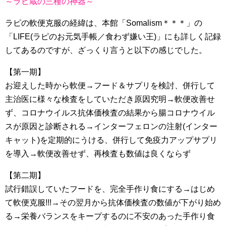
～ラピ蔵の三種の神器～
ラピの軟便克服の経緯は、本館「Somalism＊＊＊」の
「LIFE(ラピのお元気手帳／食わず嫌い王)」にも詳しく記録
してあるのですが、ざっくり言うと以下の感じでした。
【第一期】
お迎えした時から軟便→フード＆サプリを検討、併行して
主治医に様々な検査をしていただき原因究明→軟便改善せ
ず、コロナウイルス抗体価検査の結果から腸コロナウイル
スが原因と診断される→インターフェロンの注射(インター
キャット)を定期的にうける、併行して免疫力アップサプリ
を導入→軟便改善せず、再検査も数値は良くならず
【第二期】
試行錯誤していたフードを、完全手作り食にする→はじめ
て軟便克服!!!→その翌月から抗体価検査の数値が下がり始め
る→栄養バランスをキープするのに不安のあった手作り食