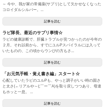
～ 今や、我が家の常備薬(サプリ)として欠かせなくなった
コロイダルシルバー。...
記事を読む
ラピ隊長、最近のサプリ事情☆
ラピの健康診断で、肝臓トラブルが見つかったのが今年の
２月。それ以前から、すでにユルPスパイラルには入って
いたものの、この頃からウンぴの方もさ...
記事を読む
「お元気手帳・覚え書き編」スタート☆
心配していたラピのユルPも、やっと調子がいい時の固さ
と太さ(←リアルや～(;￣ー￣A)を取り戻しつつあり、母達
もホッと一息。 ...
記事を読む