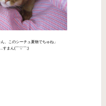
ゃん、このシーチュ夏物でちゅね」
…すまん(￣▽￣;)