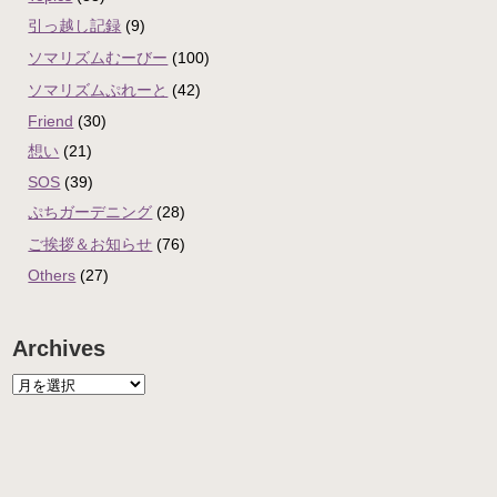
引っ越し記録
(9)
ソマリズムむーびー
(100)
ソマリズムぷれーと
(42)
Friend
(30)
想い
(21)
SOS
(39)
ぷちガーデニング
(28)
ご挨拶＆お知らせ
(76)
Others
(27)
Archives