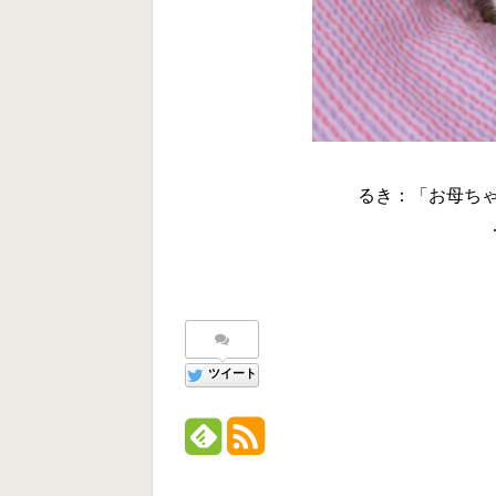
るき：「お母ち
ツイート