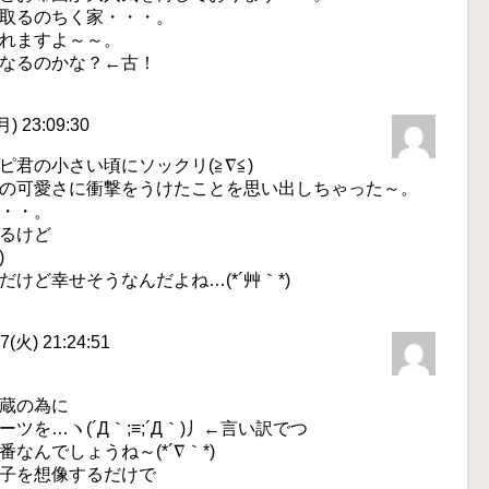
取るのちく家・・・。
れますよ～～。
なるのかな？←古！
) 23:09:30
君の小さい頃にソックリ(≧∇≦)
の可愛さに衝撃をうけたことを思い出しちゃった～。
・・。
るけど
)
けど幸せそうなんだよね…(*´艸｀*)
(火) 21:24:51
蔵の為に
を…ヽ(´Д｀;≡;´Д｀)丿←言い訳でつ
んでしょうね～(*´∇｀*)
子を想像するだけで