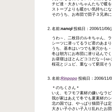
チビ達・大きいちゃんたちで暖を
ストーブよりも暖かい気持ちにな
そのうち、お布団で団子３兄弟に
名前:
nanoji
投稿日：2006/11/06(月
うわ～、二枚目のルキちゃん、ラピ
シーツに潜ってるラピ君のあまり
うち、基本はいつでも巣穴かも・
冬は朝方にお布団に潜り込んでく
お昼寝はほとんどココだな～(-ω-;
桜花とジュピ、重なって窮屈そうだ
名前:
Rinpopo
投稿日：2006/11/07
＊のちくさん＊
いえ、モフモフ素材の嫌いなラピ
我が家はあえて冬でも夏素材のシーツ
北の国では、やっぱり猫団子は定番な
大きい子小さい子入り乱れたお団