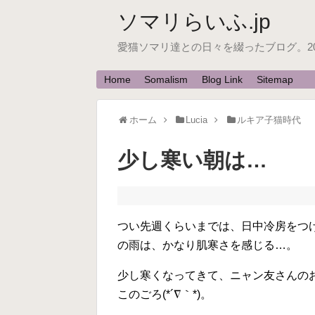
ソマリらいふ.jp
愛猫ソマリ達との日々を綴ったブログ。200
Home
Somalism
Blog Link
Sitemap
ホーム
Lucia
ルキア子猫時代
少し寒い朝は…
つい先週くらいまでは、日中冷房をつけ
の雨は、かなり肌寒さを感じる…。
少し寒くなってきて、ニャン友さんの
このごろ(*´∇｀*)。