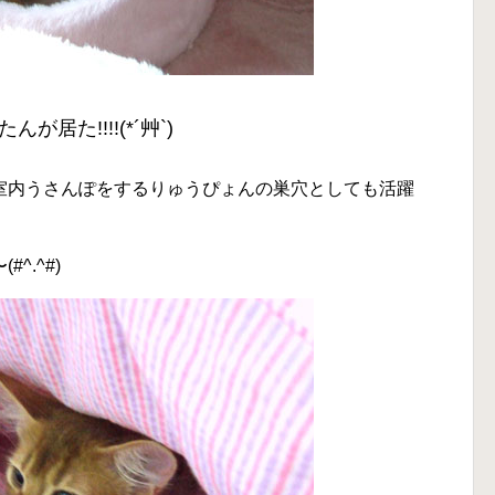
んが居た!!!!(*´艸`)
室内うさんぽをするりゅうぴょんの巣穴としても活躍
^.^#)