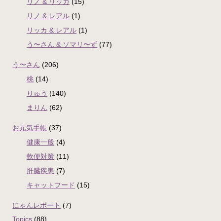
リノ & リッカ
(15)
リノ & レアル
(1)
リッカ & レアル
(1)
う〜さん & ソマリ〜ず
(77)
う〜さん
(206)
桃
(14)
りゅう
(140)
まりん
(62)
お元気手帳
(37)
健康一般
(4)
軟便対策
(11)
肝臓疾患
(7)
キャットフード
(15)
にゃんレポート
(7)
Topics
(88)