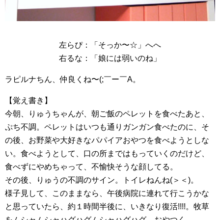
左らぴ：「そっか〜☆」へへ
右るな：「娘には弱いのね」
ラピルナちん、仲良くね〜(;￣ー￣A。
【覚え書き】
今朝、りゅうちゃんが、朝ご飯のペレットを食べたあと、
ぷち不調。ペレットはいつも通りガンガン食べたのに、そ
の後、お野菜や大好きなパパイアおやつを食べようとしな
い。食べようとして、口の所まではもっていくのだけど、
食べずにやめちゃって、不愉快そうな顔してる。
その後、りゅうの不調のサイン。トイレねんね(＞＜)。
様子見して、このままなら、午後病院に連れて行こうかな
と思っていたら、約１時間半後に、いきなり復活!!!!。牧草
をムシャムシャハグハグムシャハグハグ。おやつく