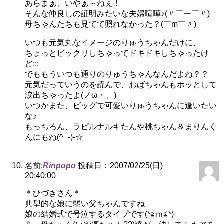
あらまぁ、いやぁ～ねぇ！
そんな仲良しの証明みたいな夫婦喧嘩♪(〃￣ー￣〃)
母ちゃんたちも見てて照れなかった？(￣m￣〃)
いつも元気丸なイメージのりゅうちゃんだけに、
ちょっとビックリしちゃってドキドキしちゃったけ
ど;;;
でももういつも通りのりゅうちゃんなんだよね？？
元気だっていうのを読んで、おばちゃんもホッとして
涙出ちゃったよ(ノω・、)
いつかまた、ビッグで可愛いりゅうちゃんに逢いたい
な♪
もっちろん、ラピルナルキたんや桃ちゃん＆まりんく
んにもね(^_-)-☆
名前:
Rinpopo
投稿日：2007/02/25(日)
20:40:00
＊ひづきさん＊
典型的な娘に弱い父ちゃんですね
娘の結婚式で号泣するタイプです(*≧ｍ≦*)