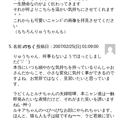
一生懸命なのがよく伝わってきます
それが何よりこちらを温かい気持ちにさせてくれます
＾＾
これからも可愛いニャンｽﾞの画像を拝見させてくださ
い
（もちろんりゅうちゃんも）
名前:
のちく
投稿日：2007/02/25(日) 01:09:00
りゅうちゃん、何事もないようでほっとしまし
た(´▽｀)
本当にいつも細やかな気持ちを持っているりんしゃお
さんだからこそ、小さな変化に気付く事ができるので
すよね、お世辞ではなく、見習いたいと思っていま
す。
ラピくんとルナちゃんの夫婦喧嘩、本ニャン達は一触
即発みたいな表情だけど、それがまた笑いを誘います
ね(｡･艸･)
ルキアちゃんのべびべびなお顔にやられちゃいます。
ほんと、猫も人も子は鎹ですね〜〜、ラピ君娘に甘い