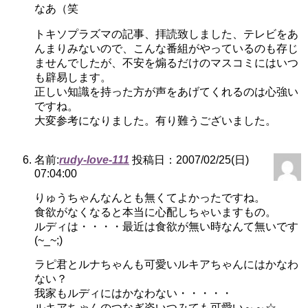
なあ（笑
トキソプラズマの記事、拝読致しました、テレビをあ
んまりみないので、こんな番組がやっているのも存じ
ませんでしたが、不安を煽るだけのマスコミにはいつ
も辟易します。
正しい知識を持った方が声をあげてくれるのは心強い
ですね。
大変参考になりました。有り難うございました。
名前:
rudy-love-111
投稿日：2007/02/25(日)
07:04:00
りゅうちゃんなんとも無くてよかったですね。
食欲がなくなると本当に心配しちゃいますもの。
ルディは・・・・最近は食欲が無い時なんて無いです
(~_~;)
ラピ君とルナちゃんも可愛いルキアちゃんにはかなわ
ない？
我家もルディにはかなわない・・・・・
ルキアちゃんのつなぎ姿いつみても可愛い～～☆