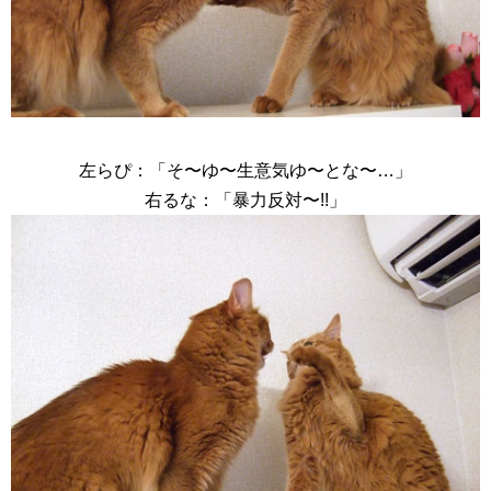
左らぴ：「そ〜ゆ〜生意気ゆ〜とな〜…」
右るな：「暴力反対〜!!」