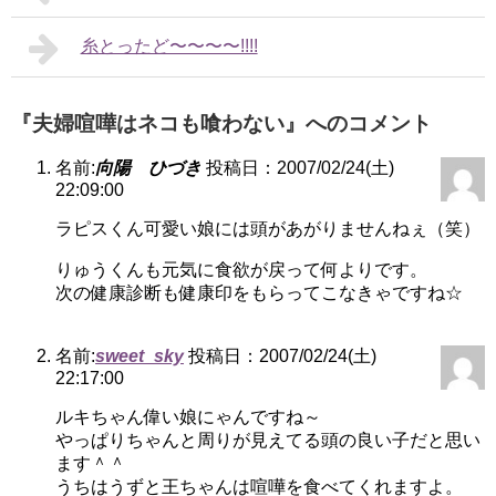
糸とったど〜〜〜〜!!!!
『夫婦喧嘩はネコも喰わない』へのコメント
名前:
向陽 ひづき
投稿日：2007/02/24(土)
22:09:00
ラピスくん可愛い娘には頭があがりませんねぇ（笑）
りゅうくんも元気に食欲が戻って何よりです。
次の健康診断も健康印をもらってこなきゃですね☆
名前:
sweet_sky
投稿日：2007/02/24(土)
22:17:00
ルキちゃん偉い娘にゃんですね～
やっぱりちゃんと周りが見えてる頭の良い子だと思い
ます＾＾
うちはうずと王ちゃんは喧嘩を食べてくれますよ。