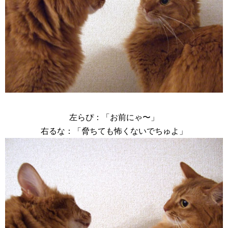
左らぴ：「お前にゃ〜」
右るな：「脅ちても怖くないでちゅよ」