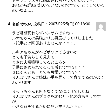
トキソプラズマに感染されちゃっていたのです。
あれから詳細は訊いていないのですが、どうしている
のかなぁ…。
名前:
かのん
投稿日：2007/02/25(日) 00:18:00
ラピ君相変わらずハンサムですね～
ルナちゃんの美猫ぶりに再度びっくりしました
（記事とは関係ありませんが＾＾；）
ルキアちゃんがベビポつけてるせいか
とても子供らしく見えて
まさに夫婦喧嘩してるところを
子供に諌められてるって感じですねぇ＾＾
３にゃんとも とても可愛いですね＾＾
りんぽぽさんご姉妹が手を尽くして育ててるのがよく
わかります
りゅうちゃんも何もなくてなによりでしたね
りんぽぽさんのブログを読むと（他の方もそうです
が）
小さな命を守るために飼い主さんたちが