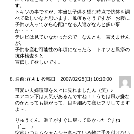
す。
トキソの事ですが、本当は子供を望む時点で抗体を調
べて欲しいなと思います。風疹もそうですが お腹に
子供が入ってから心配になる人達がなんと多い事
か・・・
テレビは見ていなかったので なんとも 言えません
が。
子供を産む可能性の年頃になったら トキソと風疹の
抗体検査をと
宣伝して欲しいです。
名前:
ＨＡＬ
投稿日：2007/02/25(日) 10:10:00
可愛い夫婦喧嘩を久々に見れましたん（笑）♪
エアコン下は人気があるんですね！！うちは風が嫌な
のかとっても嫌がって、目を細めて寝たフリしてます
よ～。
りゅうくん、調子がすぐに戻って良かったですね
（´＿｀）
突然いつもムシャムシャ食べている物に手を付けない