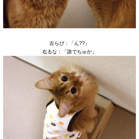
左らぴ：「ん??」
右るな：「誰でちゅか」