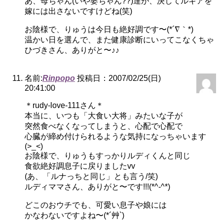
あ、母ちゃん(いや婆ちゃん??)達が、決してルキアを
嫁には出さないですけどね(笑)
お陰様で、りゅうは今日も絶好調です〜(*´∇｀*)
温かい日を選んで、また健康診断にいってこなくちゃ
ひづきさん、ありがと〜♪♪
名前:
Rinpopo
投稿日：2007/02/25(日)
20:41:00
＊rudy-love-111さん＊
本当に、いつも「大食い大将」みたいな子が
突然食べなくなってしまうと、心配で心配で
心臓が締め付けられるような気持になっちゃいます
(>_<)
お陰様で、りゅうもすっかりルディくんと同じ
食欲絶好調息子に戻りましたvv
(あ、「ルナっちと同じ」とも言う/笑)
ルディママさん、ありがと〜です!!!(*^-^*)
どこのおウチでも、可愛い息子や娘には
かなわないですよね〜(*´艸`)