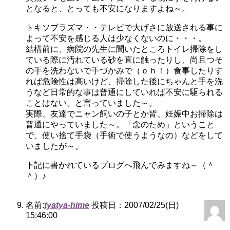
となると、とっても不安になりますよね～。
トキソブラズマ・・テレビで大げさに放送される事に
よって不安を感じる人は少なくないのに・・・。
結構前に、病院の先生に聞いたところトイレ掃除をし
ている際に汚れている砂を直に触ったりし、尚且つそ
の手を洗わないで手づかみで（ｏｈ！）食事したりす
れば危険性は高いけど、掃除した後にちゃんと手を洗
うなど日常的な事は普通にしていれば不安に駆られる
ことはない。と言っていました～。
実際、友達でニャン飼いの子とか皆、妊娠中お掃除は
普通にやっていました～。「念のため」ということ
で、使い捨て手袋（手術で使うようなの）などをして
いましたが～。
下記に書かれているブログへ飛んでみますね～（＾
＾）♪
名前:
tyatya-hime
投稿日：2007/02/25(日)
15:46:00