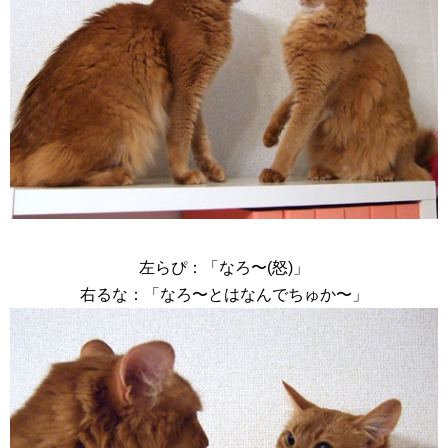
左らぴ：「なろ〜(怒)」
右るな：「なろ〜とはなんでちゅか〜」