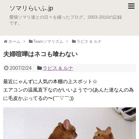
ソマリらいふ.jp
愛猫ソマリ達との日々を綴ったブログ。2003-2010の記録
です。
ホーム
Teamソマリズム
ラピス & ルナ
夫婦喧嘩はネコも喰わない
2007/2/24
ラピス & ルナ
最近にゃんずに人気の本棚の上スポット☆
エアコンの温風直下なのがいいようでつ(あんた達なんの為
に毛皮かぶってるの〜(￣▽￣;))