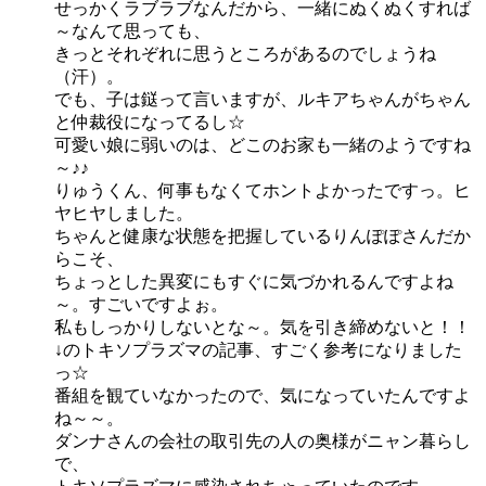
せっかくラブラブなんだから、一緒にぬくぬくすれば
～なんて思っても、
きっとそれぞれに思うところがあるのでしょうね
（汗）。
でも、子は鎹って言いますが、ルキアちゃんがちゃん
と仲裁役になってるし☆
可愛い娘に弱いのは、どこのお家も一緒のようですね
～♪♪
りゅうくん、何事もなくてホントよかったですっ。ヒ
ヤヒヤしました。
ちゃんと健康な状態を把握しているりんぽぽさんだか
らこそ、
ちょっとした異変にもすぐに気づかれるんですよね
～。すごいですよぉ。
私もしっかりしないとな～。気を引き締めないと！！
↓のトキソプラズマの記事、すごく参考になりました
っ☆
番組を観ていなかったので、気になっていたんですよ
ね～～。
ダンナさんの会社の取引先の人の奥様がニャン暮らし
で、