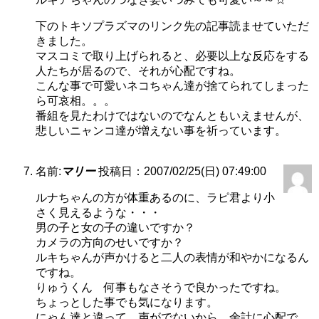
下のトキソプラズマのリンク先の記事読ませていただ
きました。
マスコミで取り上げられると、必要以上な反応をする
人たちが居るので、それが心配ですね。
こんな事で可愛いネコちゃん達が捨てられてしまった
ら可哀相。。。
番組を見たわけではないのでなんともいえませんが、
悲しいニャンコ達が増えない事を祈っています。
名前:
マリー
投稿日：2007/02/25(日) 07:49:00
ルナちゃんの方が体重あるのに、ラピ君より小
さく見えるような・・・
男の子と女の子の違いですか？
カメラの方向のせいですか？
ルキちゃんが声かけると二人の表情が和やかになるん
ですね。
りゅうくん 何事もなさそうで良かったですね。
ちょっとした事でも気になります。
にゃん達と違って 声がでないから 余計に心配で