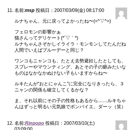
名前:
msp
投稿日：2007/03/09(金) 08:17:00
ルナちゃん、元に戻ってよかったね〜(=^▽^=)
フェロモンの影響かぁ
猫さんってデリケート(*´▽｀*)
ルナちゃんさぞかしイライラ・モンモンしてたんだね
人間でいえばブルーデーと同じ？
ワンコもニャンコも、たとえ去勢避妊したとしても、
スプレーやマウンティング、あとその子の癖みたいな
ものはなかなかぬけない子もいますからね〜
ルキたんが“おとにゃんこ”に完全になりきったら、３
ニャンの関係も確立してくるかな？
ま、それ以前にその子の性格もあるから……ルキちゃ
んはずっと明るい元気娘でボンバイエ、ダーッ（笑）
名前:
Rinpopo
投稿日：2007/03/10(土)
03:09:00