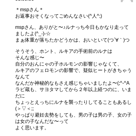
＊mspさん＊
お返事おそくなってごめんなさい(^人^;)
mspさん、ありがと〜♪ルナっち今日もかなり走って
ましたよ(^_-)-☆
まぁ体重が落ちたかどうかは、おいといて(つ´∀｀)つ
そうそう、ホント、ルキアの手術前のルナは
そんな感じ〜
自分のおんにゃの子ホルモンの影響じゃなくて、
ルキアのフェロモンの影響で、疑似ヒートがきちゃう
なんて
なんだか神秘的なもさえ感じちゃいましたよ〜(;^-^A
ラピ蔵も、サヨタマしてから２年以上経つのに、いま
だに
ちょっとえっちにルナを襲ったりしてることもあるし
(＞▽＜;;
やっぱり避妊去勢をしても、男の子は男の子、女の子
は女の子なんだな〜って
よく思います。