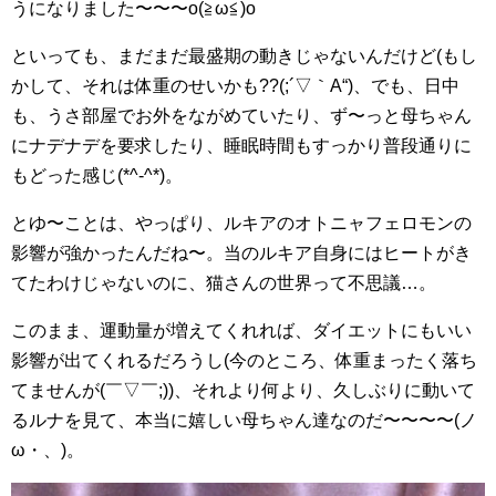
うになりました〜〜〜o(≧ω≦)o
といっても、まだまだ最盛期の動きじゃないんだけど(もし
かして、それは体重のせいかも??(;´▽｀A“)、でも、日中
も、うさ部屋でお外をながめていたり、ず〜っと母ちゃん
にナデナデを要求したり、睡眠時間もすっかり普段通りに
もどった感じ(*^-^*)。
とゆ〜ことは、やっぱり、ルキアのオトニャフェロモンの
影響が強かったんだね〜。当のルキア自身にはヒートがき
てたわけじゃないのに、猫さんの世界って不思議…。
このまま、運動量が増えてくれれば、ダイエットにもいい
影響が出てくれるだろうし(今のところ、体重まったく落ち
てませんが(￣▽￣;))、それより何より、久しぶりに動いて
るルナを見て、本当に嬉しい母ちゃん達なのだ〜〜〜〜(ノ
ω・、)。