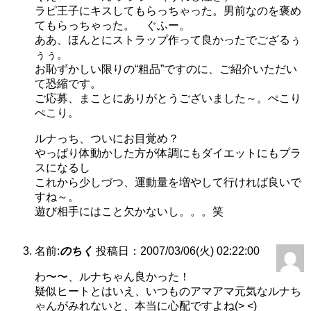
ラピ王子にキスしてもらっちゃった。男前なのを褒め
てもらっちゃった。 ぐふー。
ああ、ほんとにストラップ作って良かったでござるぅ
ぅぅ。
お恥ずかしい限りの“粗品”ですのに、ご紹介いただい
て恐縮です。
ご応募、まことにありがとうございました～。ぺこり
ぺこり。
ルナっち、ついにお目覚め？
やっぱり体動かした方が体調にもダイエットにもプラ
スになるし
これから少しづつ、運動量を増やして行ければ良いで
すね～。
遊び相手にはこと欠かないし。。。笑
名前:
のちく
投稿日：2007/03/06(火) 02:22:00
わ〜〜、ルナちゃん良かった！
疑似ヒートとはいえ、いつものアマアマ元気なルナち
ゃんがみれないと、本当に心配ですよね(> <)