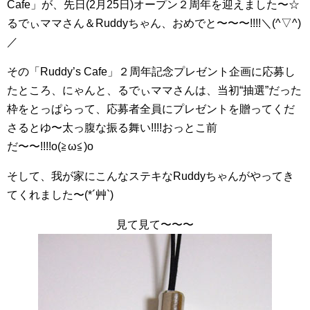
Cafe」が、先日(2月25日)オープン２周年を迎えました〜☆
るでぃママさん＆Ruddyちゃん、おめでと〜〜〜!!!!＼(^▽^)
／
その「Ruddy’s Cafe」２周年記念プレゼント企画に応募し
たところ、にゃんと、るでぃママさんは、当初“抽選”だった
枠をとっぱらって、応募者全員にプレゼントを贈ってくだ
さるとゆ〜太っ腹な振る舞い!!!!おっとこ前
だ〜〜!!!!o(≧ω≦)o
そして、我が家にこんなステキなRuddyちゃんがやってき
てくれました〜(*´艸`)
見て見て〜〜〜