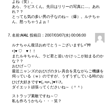
よね（笑）。
あら、ラピスくん。先日はリリーの写真に…。あれ
れ？？
とっても気の多い男の子なのね～（爆）。ルナちゃ
ん、怒っちゃうよぉ！
名前:
HAL
投稿日：2007/03/07(水) 00:06:00
ルナちゃん復活おめでとう～ございます(｡￫ˇ艸
￩)♥ ♡ ♥！！
またルキちゃん、ラピ君と追いかけっこが始まるのか
な？？
おひげ～♡
最近ニャンズのおひげのタレ具合を見ながらご機嫌を
伺っている（ｗ）のですが、うずうずしている時のお
ひげ大好きです♥(｡￫v￩｡)♥ﾏﾆｱ。
ダイエット頑張ってくださいね～（＾＾）
ストラップ素敵ですね～♡
私も作ろうかちら・・・笑？