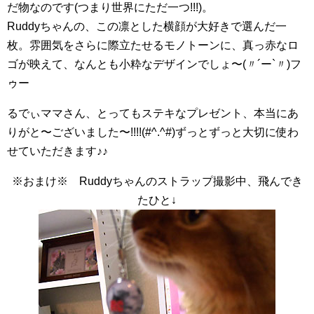
だ物なのです(つまり世界にただ一つ!!!)。
Ruddyちゃんの、この凛とした横顔が大好きで選んだ一
枚。雰囲気をさらに際立たせるモノトーンに、真っ赤なロ
ゴが映えて、なんとも小粋なデザインでしょ〜(〃´ー`〃)フ
ゥー
るでぃママさん、とってもステキなプレゼント、本当にあ
りがと〜ございました〜!!!!(#^.^#)ずっとずっと大切に使わ
せていただきます♪♪
※おまけ※ Ruddyちゃんのストラップ撮影中、飛んでき
たひと↓