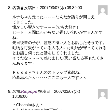
名前:
jj
投稿日：2007/03/07(水) 09:39:00
ルナちゃん走った～～～なんだか語りが聞こえ
てきました。
懐かしい響きです～～～(でも大好き）
ヒート･･人間にわからない香しい匂いがするんです
ね。
先日後輩の子が、霊感の凄い人とお話したそうです。
動物を可愛がっている入る人には動物が守ってくれる
とお話し伺ったと話をしてくれました。
そうだな～～～て感じました(思い当たる事もたくさ
んあります）
Ｒｕｄｄｙちゃんのストラップ素敵ね。
応募忘れた人･･････ここにも一人です＞＜
名前:
Rinpopo
投稿日：2007/03/07(水)
13:36:00
＊Chocolatさん＊