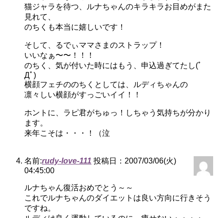
猫ジャラを待つ、ルナちゃんのキラキラお目めがまた
見れて、
のちくも本当に嬉しいです！
そして、るでぃママさまのストラップ！
いいなぁ〜〜！！！
のちく、気が付いた時にはもう、申込過ぎてたし(ﾟ
Дﾟ)
横顔フェチののちくとしては、ルディちゃんの
凛々しい横顔がすっごいイイ！！
ホントに、ラピ君がちゅっ！しちゃう気持ちが分かり
ます。
来年こそは・・・！（泣
名前:
rudy-love-111
投稿日：2007/03/06(火)
04:45:00
ルナちゃん復活おめでとう～～
これでルナちゃんのダイエットは良い方向に行きそう
ですね。