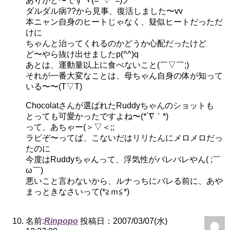
ありがと〜ですヾ(=^▽^=)ノ
ダルダル病??から見事、復活しました〜vv
本ニャン自身のヒートじゃなく、疑似ヒートだっただ
けに
ちゃんと治ってくれるのかどうか心配だったけど
ど〜やら抜け出せましたp(^^)q
あとは、運動量以上に食べないこと(￣▽￣;)
それが一番大変なことは、母ちゃん自身の体が知って
いる〜〜(T▽T)
Chocolatさんが選ばれたRuddyちゃんのショットも
とっても可愛かったですよね〜(*´∇｀*)
って、あちゃー(＞▽＜;;
ラピぞ〜ってば、こないだはリリたんにメロメロだっ
たのに
今度はRuddyちゃんって、浮気性がバレバレやん( ;￣
ω￣)ゞ
悪いこと言わないから、ルナっちにバレる前に、あや
まっときなさいって(*≧ｍ≦*)
名前:
Rinpopo
投稿日：2007/03/07(水)