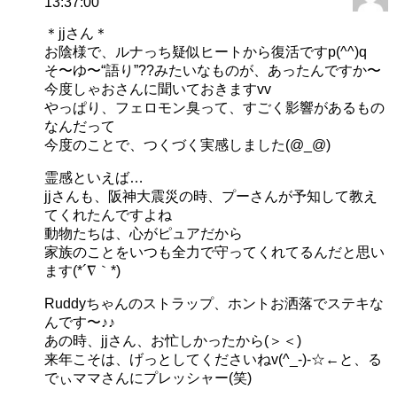
13:37:00
＊jjさん＊
お陰様で、ルナっち疑似ヒートから復活ですp(^^)q
そ〜ゆ〜“語り”??みたいなものが、あったんですか〜
今度しゃおさんに聞いておきますvv
やっぱり、フェロモン臭って、すごく影響があるもの
なんだって
今度のことで、つくづく実感しました(@_@)
霊感といえば…
jjさんも、阪神大震災の時、プーさんが予知して教え
てくれたんですよね
動物たちは、心がピュアだから
家族のことをいつも全力で守ってくれてるんだと思い
ます(*´∇｀*)
Ruddyちゃんのストラップ、ホントお洒落でステキな
んです〜♪♪
あの時、jjさん、お忙しかったから(＞＜)
来年こそは、げっとしてくださいねv(^_-)-☆←と、る
でぃママさんにプレッシャー(笑)