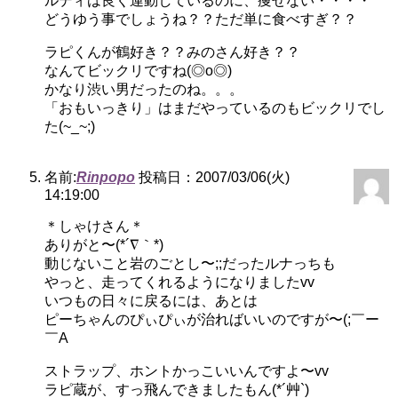
ルディは良く運動しているのに、痩せない・・・・
どうゆう事でしょうね？？ただ単に食べすぎ？？
ラピくんが鶴好き？？みのさん好き？？
なんてビックリですね(◎o◎)
かなり渋い男だったのね。。。
「おもいっきり」はまだやっているのもビックリでし
た(~_~;)
名前:
Rinpopo
投稿日：2007/03/06(火)
14:19:00
＊しゃけさん＊
ありがと〜(*´∇｀*)
動じないこと岩のごとし〜;;だったルナっちも
やっと、走ってくれるようになりましたvv
いつもの日々に戻るには、あとは
ピーちゃんのぴぃぴぃが治ればいいのですが〜(;￣ー
￣A
ストラップ、ホントかっこいいんですよ〜vv
ラピ蔵が、すっ飛んできましたもん(*´艸`)