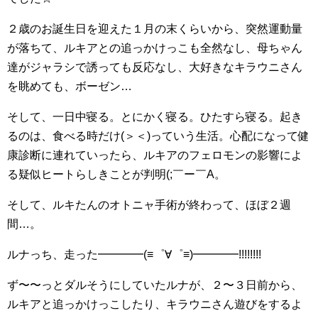
２歳のお誕生日を迎えた１月の末くらいから、突然運動量
が落ちて、ルキアとの追っかけっこも全然なし、母ちゃん
達がジャラシで誘っても反応なし、大好きなキラウニさん
を眺めても、ボーゼン…
そして、一日中寝る。とにかく寝る。ひたすら寝る。起き
るのは、食べる時だけ(＞＜)っていう生活。心配になって健
康診断に連れていったら、ルキアのフェロモンの影響によ
る疑似ヒートらしきことが判明(;￣ー￣A。
そして、ルキたんのオトニャ手術が終わって、ほぼ２週
間…。
ルナっち、走った━━━━(≡゜∀゜≡)━━━━!!!!!!!!
ず〜〜っとダルそうにしていたルナが、２〜３日前から、
ルキアと追っかけっこしたり、キラウニさん遊びをするよ