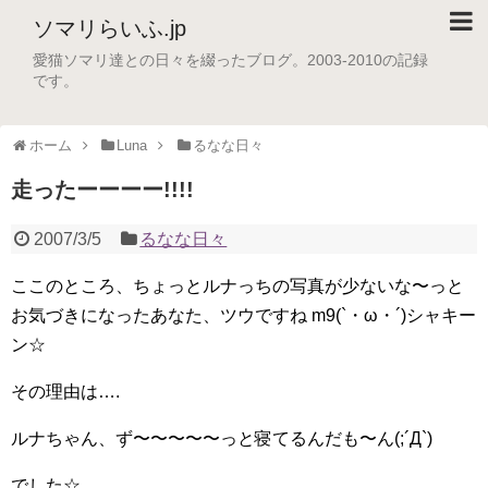
ソマリらいふ.jp
愛猫ソマリ達との日々を綴ったブログ。2003-2010の記録
です。
ホーム
Luna
るなな日々
走ったーーーー!!!!
2007/3/5
るなな日々
ここのところ、ちょっとルナっちの写真が少ないな〜っと
お気づきになったあなた、ツウですね m9(`・ω・´)シャキー
ン☆
その理由は….
ルナちゃん、ず〜〜〜〜〜っと寝てるんだも〜ん(;´Д`)
でした☆