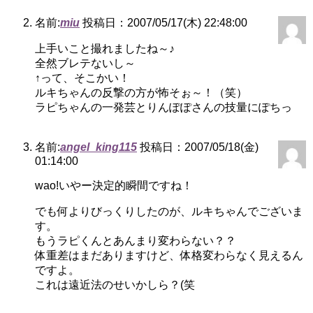
名前:
miu
投稿日：2007/05/17(木) 22:48:00
上手いこと撮れましたね～♪
全然ブレテないし～
↑って、そこかい！
ルキちゃんの反撃の方が怖そぉ～！（笑）
ラピちゃんの一発芸とりんぽぽさんの技量にぽちっ
名前:
angel_king115
投稿日：2007/05/18(金)
01:14:00
wao!いやー決定的瞬間ですね！
でも何よりびっくりしたのが、ルキちゃんでございま
す。
もうラピくんとあんまり変わらない？？
体重差はまだありますけど、体格変わらなく見えるん
ですよ。
これは遠近法のせいかしら？(笑