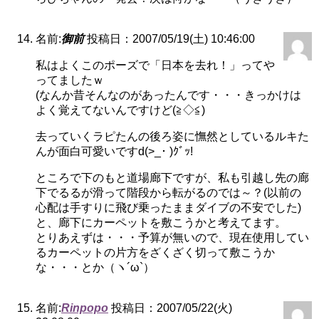
名前:
御前
投稿日：2007/05/19(土) 10:46:00
私はよくこのポーズで「日本を去れ！」ってや
ってましたｗ
(なんか昔そんなのがあったんです・・・きっかけは
よく覚えてないんですけど(≧◇≦)
去っていくラピたんの後ろ姿に憮然としているルキた
んが面白可愛いですd(>_･ )ｸﾞｯ!
ところで下のもと道場廊下ですが、私も引越し先の廊
下でるるが滑って階段から転がるのでは～？(以前の
心配は手すりに飛び乗ったままダイブの不安でした)
と、廊下にカーペットを敷こうかと考えてます。
とりあえずは・・・予算が無いので、現在使用してい
るカーペットの片方をざくざく切って敷こうか
な・・・とか（ヽ´ω`）
名前:
Rinpopo
投稿日：2007/05/22(火)