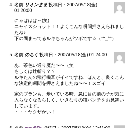
名前:
リオンまま
投稿日：2007/05/18(金)
01:20:00
にゃははは～(笑)
ニャイスショット！！よくこんな瞬間押さえられまし
たね♪
下の固まってるルキちゃんがツボです☆（*^_^*）
名前:
のちく
投稿日：2007/05/18(金) 01:24:00
あ、茶色い通り魔だ〜〜（笑
もしくは辻斬り？？
ルキたんの飛行機耳がイイですね、ほんと、良くこん
な決定的瞬間を押さえましたね〜〜！スゴイ！
家のブランも、歩いている時、急に目の前の子が気に
入らなくなるらしく、いきなりの猫パンチをお見舞い
しています。
・・・ヤクザかい！