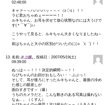
02:48:00
キャァ～～ハハハハッ～～～（≧◇≦）！！
ラピ君おちゃめぇーーーー！！
ルキちゃん、お耳を伏せて放心状態なのには大うけで
す(＊⌒∀⌒)♪♪
こうやって見ると、ルキちゃん大きくなりましたね～
～
前はちゃんと大小の区別がついたのに(ｏ゜c゜) ！！
名前:
ネコ娘。
投稿日：2007/05/19(土)
09:39:00
ぬっは～～！！！決定的瞬間～～！！
らぴちゃんのお顔がおもしろい・・ぷぷっ！
そして、耳が後ろにそったルキちゃんと、最後の冷め
た感じの眼差しが
面白すぎです～（爆）
うちのカメラだと、こんな動きのある写真は撮れない
なぁ。。（くすん）
らぴちゃんの一発芸！次は何かな～～（うきうき）