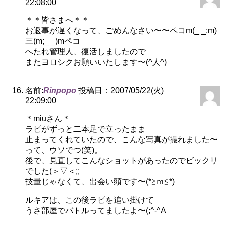
22:08:00
＊＊皆さまへ＊＊
お返事が遅くなって、ごめんなさい〜〜ペコm(_ _;m)
三(m;_ _)mペコ
へたれ管理人、復活しましたので
またヨロシクお願いいたします〜(^人^)
名前:
Rinpopo
投稿日：2007/05/22(火)
22:09:00
＊miuさん＊
ラピがずっと二本足で立ったまま
止まってくれていたので、こんな写真が撮れました〜
って、ウソでつ(笑)。
後で、見直してこんなショットがあったのでビックリ
でした(＞▽＜;;
技量じゃなくて、出会い頭です〜(*≧ｍ≦*)
ルキアは、この後ラピを追い掛けて
うさ部屋でバトルってましたよ〜(;^-^A