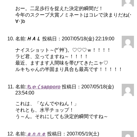
おー。二足歩行を捉えた決定的瞬間だ！
今年のスクープ大賞ノミネートはコレで決まりだね(･
∀･)b
名前:
ＨＡＬ
投稿日：2007/05/18(金) 22:19:00
ナイスショット～(*´艸`)。♡♡♡ｗ！！！！
ラピ君、立ってますね～！！！！
最近、ますます人間味を帯びてきたニャ♡
ルキちゃんの半固まり具合も最高です！！！！！
名前:
ちゃくsapporo
投稿日：2007/05/18(金)
23:54:00
これは、「なんでやねん！」
それとも、水平チョップ！
う～ん。それにしても決定的瞬間ですね～
名前:
ａｎｎｅ
投稿日：2007/05/19(土)