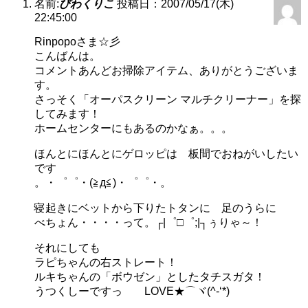
名前:
びわくりこ
投稿日：2007/05/17(木)
22:45:00
Rinpopoさま☆彡
こんばんは。
コメントあんどお掃除アイテム、ありがとうございま
す。
さっそく「オーパスクリーン マルチクリーナー」を探
してみます！
ホームセンターにもあるのかなぁ。。。
ほんとにほんとにゲロッピは 板間でおねがいしたい
です
。・゜゜・(≧д≦)・゜゜・。
寝起きにベットから下りたトタンに 足のうらに
べちょん・・・・って。┌|゜□゜;|┐ぅりゃ～！
それにしても
ラピちゃんの右ストレート！
ルキちゃんの「ボウゼン」としたタチスガタ！
うつくしーですっ LOVE★⌒ヾ(^-‘*)