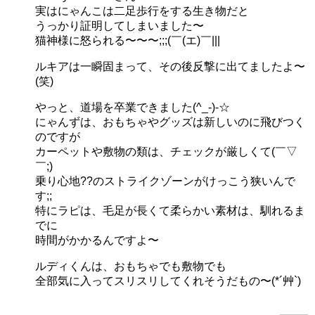
実はにゃんこは二足歩行をする生き物だと
うっかり証明してしまいました〜
猫神様に怒られる〜〜〜;;;(￣(エ)￣|||
ルキアは一瞬固まって、その後反撃に出てましたよ〜
(笑)
やっと、道場を卒業できました(^_-)-☆
にゃんずは、おもちゃやグッズは新しいのに飛びつく
のですが
カーペットや敷物の類は、チェックが厳しくて(￣▽
￣;)
乗り心地??のストライクゾーンがけっこう狭いんで
す;;
特にラピは、毛足が長くて柔らかい素材は、馴れるま
でに
時間がかかるんですよ〜
ルディくんは、おもちゃでも敷物でも
全部気に入ってスリスリしてくれそうだもの〜(*´艸`)