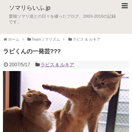
ソマリらいふ.jp
愛猫ソマリ達との日々を綴ったブログ。2003-2010の記録
です。
ホーム
Teamソマリズム
ラピス & ルキア
ラピくんの一発芸???
2007/5/17
ラピス & ルキア