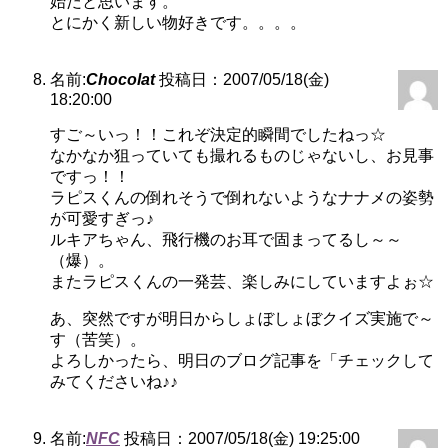
始だと思います。
とにかく新しい物好きです。。。。
名前:
Chocolat
投稿日：2007/05/18(金)
18:20:00
すご～いっ！！これぞ決定的瞬間でしたねっ☆
なかなか狙っていても撮れるものじゃないし、お見事
ですっ！！
ラピスくんの倒れそうで倒れないようなナナメの姿勢
が可愛すぎっ♪
ルキアちゃん、飛行機のお耳で固まってるし～～
（爆）。
またラピスくんの一発芸、楽しみにしていますよぉ☆
あ、突然ですが明日からしょぼしょぼクイズ実施で～
す（苦笑）。
よろしかったら、明日のブログ記事を「チェックして
みてくださいね♪♪
名前:
NFC
投稿日：2007/05/18(金) 19:25:00