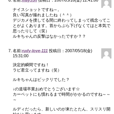
名前:
may55h
投稿日：2007/05/18(金) 12:41:00
ナイスショットですね～。
良い写真が撮れましたね（＾＾）
デジカメを捜してる間に終わってしまって残念ってこ
とがよくあります。首からぶら下げなくてはと本気で
思ったりして（笑）
ルキちゃんの反撃はなかったですか？？
名前:
rudy-love-111
投稿日：2007/05/18(金)
15:31:00
決定的瞬間ですね！
ラピ君立ってますね（笑）
ルキちゃんはビックリでした？
↓の道場卒業おめでとうございます☆
カーペットにも慣れるまで時間がかかるのですね～～
～
ルディだったら、新しいのが来たとたん、スリスリ開