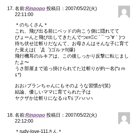
名前:
Rinpopo
投稿日：2007/05/22(火)
22:11:00
＊のちくさん＊
これ、飛び出る前にベッドの向こう側に隠れてて
ぴょーんと飛び出してきたんでつε≡Ξ⊂ ´⌒つ´∀｀)つ
待ち伏せ辻斬りだなんて、お母さんはそんな子に育て
た覚えは( ゜Д゜)ゴルァ!!(爆)
飛行機耳のルキアは、この後しっかり反撃に転じまし
たよ〜
うさ部屋まで追っ掛けられてた辻斬りが約一名(*≧ｍ
≦*)
おお♪ブランちゃんにもそのような習慣が(笑)
結論、優しいママに育てられた子は
ヤクザか辻斬りになる♪≧∇≦ブハハハ
名前:
Rinpopo
投稿日：2007/05/22(火)
22:12:00
＊rudy-love-111さん＊