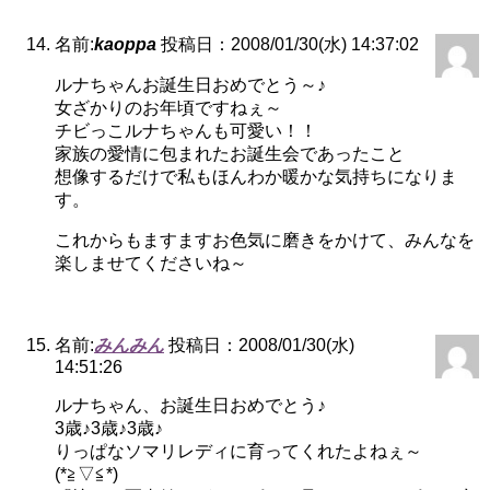
名前:
kaoppa
投稿日：2008/01/30(水) 14:37:02
ルナちゃんお誕生日おめでとう～♪
女ざかりのお年頃ですねぇ～
チビっこルナちゃんも可愛い！！
家族の愛情に包まれたお誕生会であったこと
想像するだけで私もほんわか暖かな気持ちになりま
す。
これからもますますお色気に磨きをかけて、みんなを
楽しませてくださいね～
名前:
みんみん
投稿日：2008/01/30(水)
14:51:26
ルナちゃん、お誕生日おめでとう♪
3歳♪3歳♪3歳♪
りっぱなソマリレディに育ってくれたよねぇ～
(*≧▽≦*)