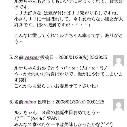
ルカちゃんもとってもいい子に育ってくれて、皆大好
きです。
ＪＪ大好きなjjは気が付けばＪＪ繋がり多しですね。
小さなＪＪに一目ぼれして、今も変わらない彼女が大
好きです。(少々肥満ですが・・・・）
こんなに愛してくれてルナちゃん幸せです。ありがと
う～
名前:
vesper
投稿日：2008/01/29(火) 23:39:35
ルナちゃんおめでとうヽ(*・ω・)人(・ω・*)ノ
う～かわゆいお写真ばかりで、顔がにやけてしまいま
す(笑)
これからも愛らしいお姿見せて下さいね♪
名前:
mimo
投稿日：2008/01/30(水) 00:01:25
ルナちゃん、３歳のお誕生日おめでとう～
♪(*⌒ｰ⌒)o∠★:ﾟ*PAN!
みんなで食べたケーキは美味しかったかな(*^-^*)