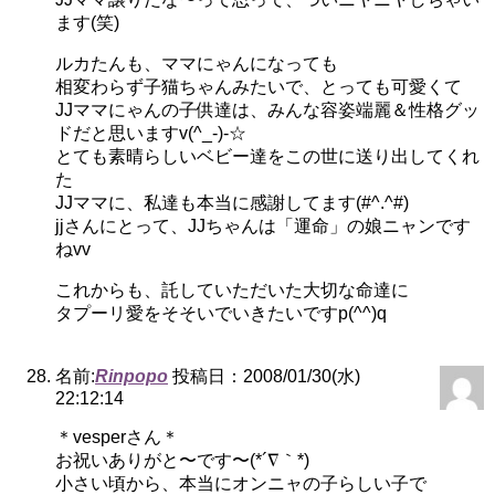
ます(笑)
ルカたんも、ママにゃんになっても
相変わらず子猫ちゃんみたいで、とっても可愛くて
JJママにゃんの子供達は、みんな容姿端麗＆性格グッ
ドだと思いますv(^_-)-☆
とても素晴らしいベビー達をこの世に送り出してくれ
た
JJママに、私達も本当に感謝してます(#^.^#)
jjさんにとって、JJちゃんは「運命」の娘ニャンです
ねvv
これからも、託していただいた大切な命達に
タプーリ愛をそそいでいきたいですp(^^)q
名前:
Rinpopo
投稿日：2008/01/30(水)
22:12:14
＊vesperさん＊
お祝いありがと〜です〜(*´∇｀*)
小さい頃から、本当にオンニャの子らしい子で