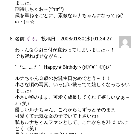
ました。
期待しちゃお～(*^m^*)
歳を重ねるごとに、素敵なルナちゃんになってね(*ゝ
ω・)～☆
名前:
くぅ。
投稿日：2008/01/30(水) 01:34:27
わ～ん(≧◇≦)日付が変わってしまいました～！
でも遅ればせながら…
ﾟ･*:.｡. .｡.:*･゜Happy★Birthdyヽ((◎´∀｀◎))ﾉﾟ･
ルナちゃん３歳のお誕生日おめでとう～！！
小さな頃の写真、いっぱい載ってて嬉しくなっちゃい
ました♪
小さい頃のまま、可愛く成長してくれて嬉しいなぁ～
♪（笑）
優しいルナちゃん、これからもずっとそのまま
可愛くて元気な女の子でいて下さいね♪
私もルナちゃんファンとして、これからもｽﾄｰｶｰのご
とく（笑）