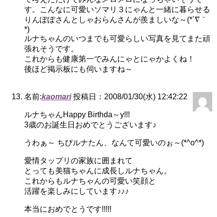
す。こんなに可愛いソマリ３にゃんと一緒に暮らせる
りんぽぽさんとしゃおらんさんが羨ましいな～(*´∇｀
*)
ルナちゃんのいつまでも可愛らしい写真を見てまた頑
張れそうです。
これからも健康第一でみんにゃとにゃかよくね！
後ほど掲示板にも伺いますね～
名前:
kaomari
投稿日：2008/01/30(水) 12:42:22
ルナちゃんHappy Birthda～y!!!
3歳のお誕生日おめでとうございます♪
うわぁ～ ちびルナたん、なんて可愛いのぉ～(*^o^*)
愛情タップリの家族に囲まれて
とっても美猫ちゃんに成長しルナちゃん。
これからもルナちゃんの可愛い笑顔と
活躍を楽しみにしています♪♪♪
本当におめでとうです!!!!!