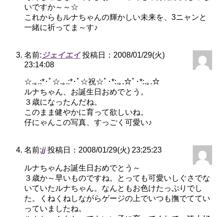
いですか～～☆
これからもルナちゃんの輝かしい未来を、3ニャンと
一緒に祈ってま～す♪
名前:
ジェイエイ
投稿日：2008/01/29(火)
23:14:08
☆.｡.:*･ﾟ☆.｡.:*･ﾟ☆祝☆ﾟ･*:.｡.☆ﾟ･*:.｡.☆
ルナちゃん、お誕生日おめでとう。
３歳になったんだね。
このまま健やかに育って欲しいね。
仔にゃんこの写真、すっごく可愛い♪
名前:
jj
投稿日：2008/01/29(火) 23:25:23
ルナちゃんお誕生日おめでとう～
３歳か～早いものですね。とっても可愛いしぐさでな
いていたルナちゃん。なんともお色けたっぷりでし
た。くねくねしながらゲージの上でいつも撫でててい
っていましたね。