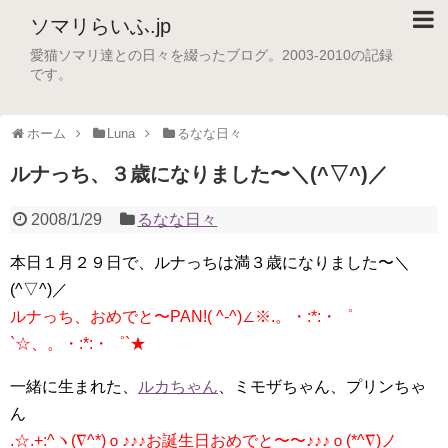
ソマリらいふ.jp
愛猫ソマリ達との日々を綴ったブログ。2003-2010の記録
です。
ホーム
Luna
るなな日々
ルナっち、３歳になりました〜＼(^▽^)／
2008/1/29
るなな日々
本日１月２９日で、ルナっちは満３歳になりました〜＼
(^▽^)／
ルナっち、おめでと〜PAN!( ^-^)∠※.。・:*:・゜
`☆、。・:*:・゜`★
一緒に生まれた、
ルカちゃん
、ミモザちゃん、プリンちゃ
ん
.☆.+:^ヽ(∇^*)ｏ♪♪♪お誕生日おめでと〜〜♪♪♪ｏ(*^∇)ノ