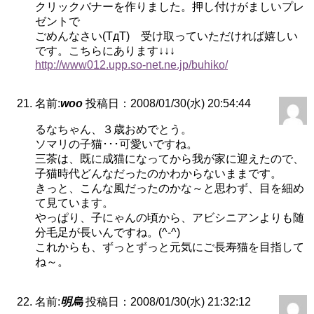
クリックバナーを作りました。押し付けがましいプレ
ゼントで
ごめんなさい(TдT) 受け取っていただければ嬉しい
です。こちらにあります↓↓↓
http://www012.upp.so-net.ne.jp/buhiko/
名前:
woo
投稿日：2008/01/30(水) 20:54:44
るなちゃん、３歳おめでとう。
ソマリの子猫･･･可愛いですね。
三茶は、既に成猫になってから我が家に迎えたので、
子猫時代どんなだったのかわからないままです。
きっと、こんな風だったのかな～と思わず、目を細め
て見ています。
やっぱり、子にゃんの頃から、アビシニアンよりも随
分毛足が長いんですね。(^-^)
これからも、ずっとずっと元気にご長寿猫を目指して
ね～。
名前:
明烏
投稿日：2008/01/30(水) 21:32:12