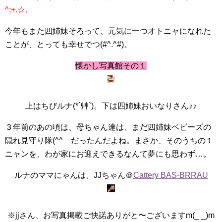
^;+.☆.
今年もまた四姉妹そろって、元気に一つオトニャになれた
ことが、とっても幸せでつ(#^.^#)。
懐かし写真館その１
上はちびルナ(*´艸`)。下は四姉妹おいなりさん♪♪
３年前のあの頃は、母ちゃん達は、まだ四姉妹ベビーズの
隠れ見守り隊(^^ゞだったんだよね。まさか、そのうちの１
ニャンを、わが家にお迎えできるなんて夢にも思わず…。
ルナのママにゃんは、JJちゃん＠
Cattery BAS-BRRAU
※jjさん、お写真掲載ご快諾ありがと〜ございますm(_ _)m