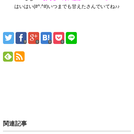
はいはい(#^.^#)いつまでも甘えたさんでいてね♪♪
0
0
0
関連記事