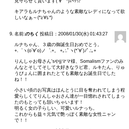
見守らせて貰います(´∀｀*)ｴﾍｯ☆
キアラもルナちゃんのような素敵なレディになって欲
しいなぁ～(*≧∀≦*)
名前:
のちく
投稿日：2008/01/30(水) 01:43:27
ルナちゃん、３歳の御誕生日おめでとう。
+.゜ヽ(o´∀`o)ノ゜.+。 +｡:.ﾟヽ(*´∀`)ﾉﾟ.:｡+
りんしゃお母さん’sやjjママ様、Somalismファンのみ
んなとそしてそして大好きなラピ君、ルキたん、りゅ
うぴょんに囲まれたとても素敵なお誕生日でした
ね！！
小さい頃のお写真はほんとうに目を奪われてしまう程
愛らしくてりんしゃおさん達が一目惚れされてしまっ
たのもとっても頷いちゃいます！
明るく女の子らしい、可愛いルナっち。
これからも益々元気で艶っぽく素敵な女性ニャン
で！！