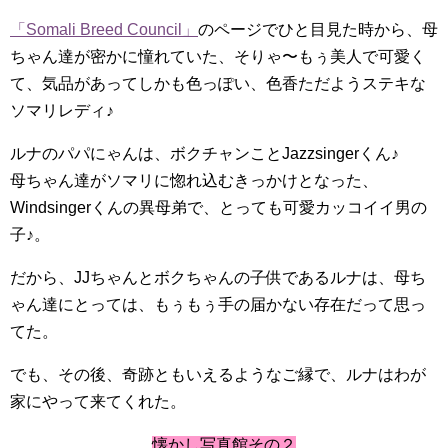
「Somali Breed Council」
のページでひと目見た時から、母
ちゃん達が密かに憧れていた、そりゃ〜もぅ美人で可愛く
て、気品があってしかも色っぽい、色香ただようステキな
ソマリレディ♪
ルナのパパにゃんは、ボクチャンことJazzsingerくん♪
母ちゃん達がソマリに惚れ込むきっかけとなった、
Windsingerくんの異母弟で、とっても可愛カッコイイ男の
子♪。
だから、JJちゃんとボクちゃんの子供であるルナは、母ち
ゃん達にとっては、もぅもぅ手の届かない存在だって思っ
てた。
でも、その後、奇跡ともいえるようなご縁で、ルナはわが
家にやって来てくれた。
懐かし写真館その２