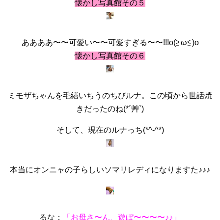
懐かし写真館その５
ああああ〜〜可愛い〜〜可愛すぎる〜〜!!!o(≧ω≦)o
懐かし写真館その６
ミモザちゃんを毛繕いちうのちびルナ。この頃から世話焼
きだったのね(*´艸`)
そして、現在のルナっち(*^-^*)
本当にオンニャの子らしいソマリレディになりますた♪♪♪
るな：
「お母さ〜ん、遊ぼ〜〜〜〜♪♪」