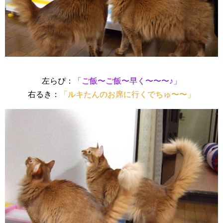
左らぴ：
「ご飯〜ご飯〜早く〜〜〜♪」
右るき：
「ルキたんのお席に行くでちゅ〜〜」