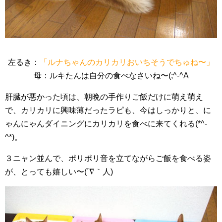
左るき：
「ルナちゃんのカリカリおいちそうでちゅね〜」
母：ルキたんは自分の食べなさいね〜(;^-^A
肝臓が悪かった頃は、朝晩の手作りご飯だけに萌え萌え
で、カリカリに興味薄だったラピも、今はしっかりと、に
ゃんにゃんダイニングにカリカリを食べに来てくれる(*^-
^*)。
３ニャン並んで、ポリポリ音を立てながらご飯を食べる姿
が、とっても嬉しい〜(´∇｀人)