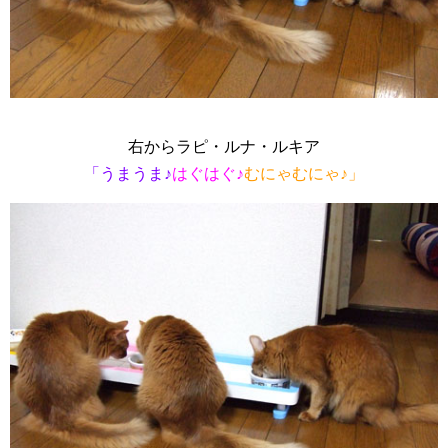
右からラピ・ルナ・ルキア
「うまうま♪
はぐはぐ♪
むにゃむにゃ♪」