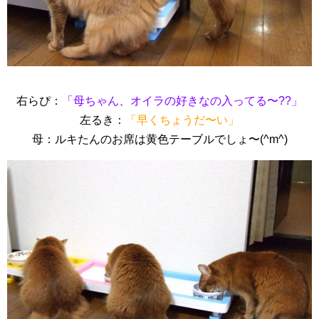
右らぴ：
「母ちゃん、オイラの好きなの入ってる〜??」
左るき：
「早くちょうだ〜い」
母：ルキたんのお席は黄色テーブルでしょ〜(^m^)