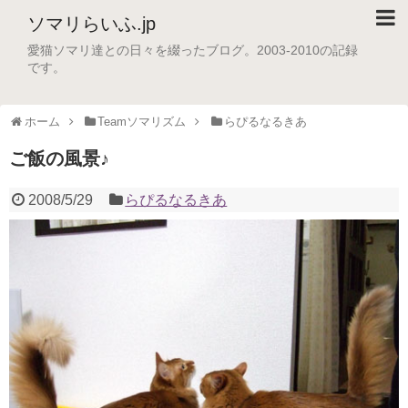
ソマリらいふ.jp
愛猫ソマリ達との日々を綴ったブログ。2003-2010の記録
です。
ホーム
Teamソマリズム
らぴるなるきあ
ご飯の風景♪
2008/5/29
らぴるなるきあ