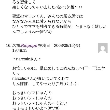
ろを想像して
嬉しくなっちゃいましたo(≧ω≦)o雅〜♪♪
硬派のマロンくん、みんなの居る所では
なかなか素直に甘えられないから
ひとりでママを独占できる時間が、たまらなく嬉しい
んでしょうね〜(#^.^#)
名前:
Rinpopo
投稿日：2008/08/15(金)
19:48:13
＊narcoticさん＊
お忙しいのに、足止めしてごめんねぃ〜(￣ー￣)ニヤ
リッ
narcoticさんが食いついてくれて
りんぽぽ、してやったり(*´艸`)ぐふふ
おっきいソマにゃんの
おっきいソマにゃんの
おっきいソマにゃんの←くどい
モミモミもいいよ〜(#^.^#)