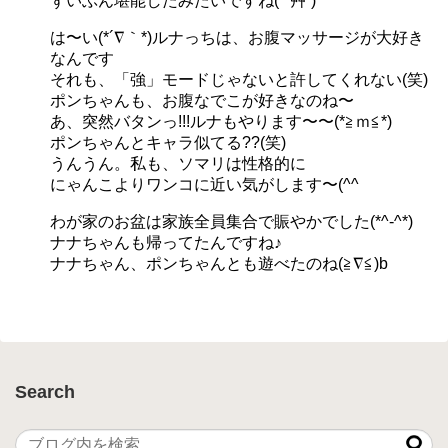
ずいぶん堪能したみたいですね(*´艸`)
は〜い(*´∇｀*)ルナっちは、お腹マッサージが大好き
なんです
それも、「強」モードじゃないと許してくれない(笑)
ポンちゃんも、お腹なでこが好きなのね〜
あ、突然バタンっ!!!ルナもやります〜〜(*≧ｍ≦*)
ポンちゃんとキャラ似てる??(笑)
うんうん。私も、ソマリは性格的に
にゃんこよりワンコに近い気がします〜(^^ゞ
わが家のお盆は家族全員集合で賑やかでした(*^-^*)
ナナちゃんも帰ってたんですね♪
ナナちゃん、ポンちゃんとも遊べたのね(≧∇≦)b
Search