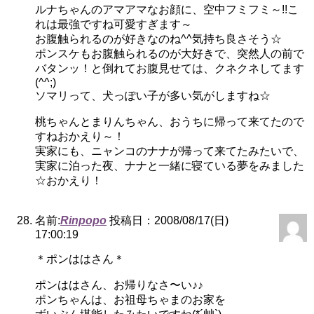
ルナちゃんのアマアマなお顔に、空中フミフミ～!!こ
れは最強ですね可愛すぎます～
お腹触られるのが好きなのね^^気持ち良さそう☆
ポンスケもお腹触られるのが大好きで、突然人の前で
バタンッ！と倒れてお腹見せては、クネクネしてます
(^^;)
ソマリって、犬っぽい子が多い気がしますね☆
桃ちゃんとまりんちゃん、おうちに帰って来てたので
すねおかえり～！
実家にも、ニャンコのナナが帰って来てたみたいで、
実家に泊った夜、ナナと一緒に寝ている夢をみました
☆おかえり！
名前:
Rinpopo
投稿日：2008/08/17(日)
17:00:19
＊ポンははさん＊
ポンははさん、お帰りなさ〜い♪♪
ポンちゃんは、お祖母ちゃまのお家を