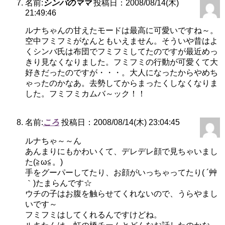
名前:
シンバのママ
投稿日：2008/08/14(木)
21:49:46
ルナちゃんの甘えたモードは最高に可愛いですね～。
空中フミフミがなんともいえません。そういや昔はよ
くシンバ氏は布団でフミフミしてたのですが最近めっ
きり見なくなりました。フミフミの行動が可愛くて大
好きだったのですが・・・。大人になったからやめち
ゃったのかなあ。去勢してからまったくしなくなりま
した。フミフミカムバ～ック！！
名前:
ころ
投稿日：2008/08/14(木) 23:04:45
ルナちゃ～～ん
あんまりにもかわいくて、デレデレ顔で見ちゃいまし
た(≧ω≦。)
手をグーパーしてたり、お顔がいっちゃってたり( ´艸
｀)たまらんです☆
ウチの子はお腹を触らせてくれないので、うらやまし
いです～
フミフミはしてくれるんですけどね。