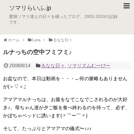
ソマリらいふ.jp
愛猫ソマリ達との日々を綴ったブログ。2003-2010の記録
です。
ホーム
Luna
るなな日々
ルナっちの空中フミフミ♪
2008/8/14
るなな日々
,
ソマリズムむーびー
お盆なので、本日は動画を・・・←何の脈略もありません
が(＞▽＜;;
アマアマルナっちは、お腹をなでこなでこされるのが大好
き♪。母ちゃん達が夕ご飯を食べ終わるのを待って、必ず、
かぼちゃベッドに誘います(〃￣ー￣〃)
そして、たっぷりとアマアマの儀式〜♪♪♪