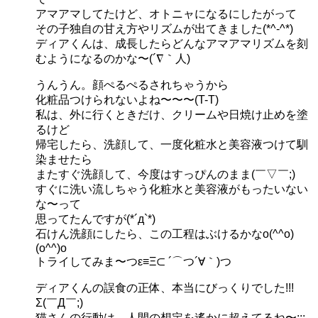
アマアマしてたけど、オトニャになるにしたがって
その子独自の甘え方やリズムが出てきました(*^-^*)
ディアくんは、成長したらどんなアマアマリズムを刻
むようになるのかな〜(´∇｀人)
うんうん。顔ぺるぺるされちゃうから
化粧品つけられないよね〜〜〜(T-T)
私は、外に行くときだけ、クリームや日焼け止めを塗
るけど
帰宅したら、洗顔して、一度化粧水と美容液つけて馴
染ませたら
またすぐ洗顔して、今度はすっぴんのまま(￣▽￣;)
すぐに洗い流しちゃう化粧水と美容液がもったいない
な〜って
思ってたんですが(*´д`*)
石けん洗顔にしたら、この工程はぶけるかなo(^^o)
(o^^)o
トライしてみま〜つε≡Ξ⊂ ´⌒つ´∀｀)つ
ディアくんの誤食の正体、本当にびっくりでした!!!
Σ(￣Д￣;)
猫さんの行動は、人間の想定を遙かに超えてるね〜;;;