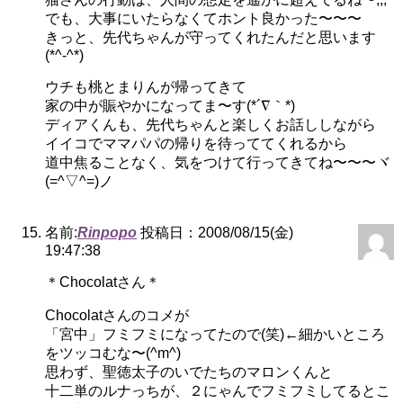
でも、大事にいたらなくてホント良かった〜〜〜
きっと、先代ちゃんが守ってくれたんだと思います
(*^-^*)
ウチも桃とまりんが帰ってきて
家の中が賑やかになってま〜す(*´∇｀*)
ディアくんも、先代ちゃんと楽しくお話ししながら
イイコでママパパの帰りを待っててくれるから
道中焦ることなく、気をつけて行ってきてね〜〜〜ヾ
(=^▽^=)ノ
名前:
Rinpopo
投稿日：2008/08/15(金)
19:47:38
＊Chocolatさん＊
Chocolatさんのコメが
「宮中」フミフミになってたので(笑)←細かいところ
をツッコむな〜(^m^)
思わず、聖徳太子のいでたちのマロンくんと
十二単のルナっちが、２にゃんでフミフミしてるとこ