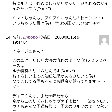
特にルナは、強めにしっかりマッサージされるのがイ
イみたいでつ(*≧ｍ≦*)
ミントちゃんも、フミフミにゃんなのね〜(〃▽〃)
いっちゃった目は(笑)、幸せの証ですよね(^_-)-☆
名前:
Rinpopo
投稿日：2008/08/15(金)
19:47:04
＊ネージュさん＊
このユクーリした大河の流れのような(笑)フミフミペ
ースは
ルナ特有のリズムなんです(*≧ｍ≦*)
おそろしいまでの催眠効果があるみたいで(笑)
なでこしてる母ちゃんにも睡魔が襲ってきます〜(＞
▽＜;;
ディアくんは、まだ子猫だから
今からこのリズムじゃヤヴァイよね〜∵ゞ(≧ε≦ｏ)ぷっ
ウチもみんな子猫時代は、子犬のワルツのような勢い
で