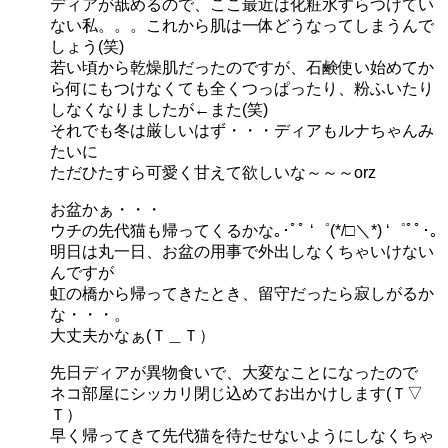
ディアが舐めるので、ここ最近は化粧水すらつけてい
ない私。。。これから肌は一体どうなってしまうんで
しょう(笑)
若い頃から乾燥肌だったのですが、石鹸使い始めてか
ら何にもつけなくても全くつっぱったり、粉ふいたり
しなくなりましたが←また(笑)
それでも冬は厳しいはず・・・ディアもルナちゃんみ
たいに
ただひたすら可愛く甘えて欲しいな～～～orz
お盆かぁ・・・
ウチの先代猫も帰ってくるかな｡･ﾟﾟ ‘゜(*/□＼*) ‘゜ﾟﾟ･｡
明日は丸一日、お盆の用事で外出しなくちゃいけない
んですが
虹の橋から帰ってきたとき、留守だったら寂しがるか
な・・・。
大丈夫かなぁ(Ｔ＿Ｔ）
先日ディアが異物食いで、大変なことになったので
ネコ部屋にシッカリ閉じ込めてお出かけします(Ｔ▽
Ｔ）
早く帰ってきて先代猫を待たせないようにしなくちゃ