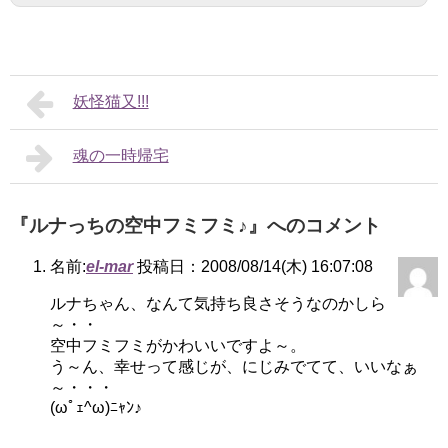
妖怪猫又!!!
魂の一時帰宅
『ルナっちの空中フミフミ♪』へのコメント
名前:
el-mar
投稿日：2008/08/14(木) 16:07:08
ルナちゃん、なんて気持ち良さそうなのかしら
～・・
空中フミフミがかわいいですよ～。
う～ん、幸せって感じが、にじみでてて、いいなぁ
～・・・
(ωﾟｪ^ω)ﾆｬﾝ♪