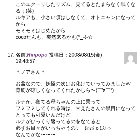
このユクーリしたリズム、見てるとたまらなく眠くな
るぅ(笑)
ルキアも、小さい頃はしなくて、オトニャンになって
から
モミモミはじめたから
cocoたんも、突然来るかも(^_-)-☆
名前:
Rinpopo
投稿日：2008/08/15(金)
19:48:57
＊ノアさん＊
お盆なので、妖怪の次はお化けでいってみましたvv
背筋が涼しくなってくれたかしら〜(￣∀￣*)
ルナが、寝てる母ちゃんの上に乗って
フミフミしてくれる時は、甘えたさんの黒目になって
とっても可愛いんだけど
ルナがひっくり返ってるのをなでると
必ずお目々がいっちゃうの∵ゞ(≧ε≦ｏ)ぷっ
なんでかな〜〜〜