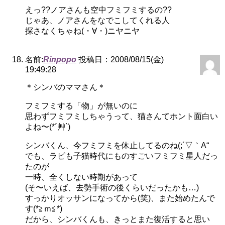
えっ??ノアさんも空中フミフミするの??
じゃあ、ノアさんをなでこしてくれる人
探さなくちゃね(・∀・)ニヤニヤ
名前:
Rinpopo
投稿日：2008/08/15(金)
19:49:28
＊シンバのママさん＊
フミフミする「物」が無いのに
思わずフミフミしちゃうって、猫さんてホント面白い
よね〜(*´艸`)
シンバくん、今フミフミを休止してるのね(;´▽｀A“
でも、ラピも子猫時代にものすごいフミフミ星人だっ
たのが
一時、全くしない時期があって
(そ〜いえば、去勢手術の後くらいだったかも…)
すっかりオッサンになってから(笑)、また始めたんで
す(*≧ｍ≦*)
だから、シンバくんも、きっとまた復活すると思い