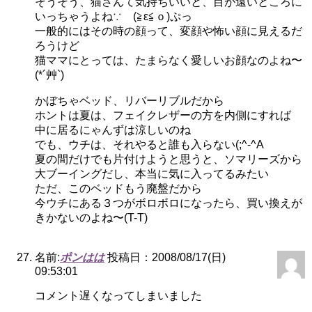
そうそう、猫さんて気持ちいいと、目が遠いところに
いっちゃうよね∵ゞ(≧ε≦ｏ)ぷっ
一般的にはその時の顔って、変顔や怖い顔に見えるだ
ろうけど
猫ママにとっては、たまらなく愛しいお顔なのよね〜
(*´艸`)
かぼちゃベッド、リバーリブルだから
ホントは夏は、フェイクレザーの方を内側にすれば
中に居るにゃんずは涼しいのね
でも、ウチは、それやると誰も入らない(;^-^A
夏の間だけでも片付けようと思うと、ソマリーズから
大ブーイングだし、本当に気に入ってるみたい
ただ、このベッドもう廃盤だから
今ウチにある３つがボロボロになったら、買い換えが
きかないのよね〜(T-T)
名前:
ポンはは
投稿日：2008/08/17(日)
09:53:01
コメント遅くなってしまいました