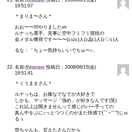
19:51:07
＊まりま〜さん＊
おお〜〜!!!!やりましたvv
ルナっち選手、見事に空中フミフミ競技の
金メダル獲得です〜〜〜(≧ω≦)人(≧Д≦)人(≧◇≦)人
るな：「ちょー気持ちいいでちゅ〜♪」
名前:
Rinpopo
投稿日：2008/08/15(金)
19:51:41
＊くうままさん＊
ルナっちは、お腹なでなでが大好きで
しかも、マッサージ「強め」が好きなんです(笑)
これ以上は開きませんって感じのパー手っての
真ん中をぷに♪っとつつくのがまた快感で(￣¬￣*)じゅ
るぅ
箜ちゃんも、甘えたさんだから