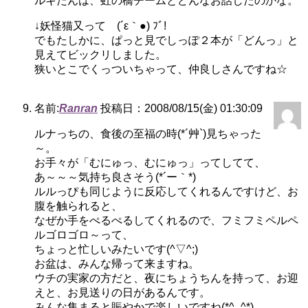
ルキたんは、虹の橋チームとどんなお話したのかな。
↓妖怪猫又ってゞ(´ε｀●) ﾌﾞ!
でもたしかに、ぱっと見でしっぽ２本が「どんっ」と
見えてビックリしました。
狭いとこでくっついちゃって、仲良しさんですね☆
名前:
Ranran
投稿日：2008/08/15(金) 01:30:09
ルナっちの、食後の至福の時(*´艸`)見ちゃった
～。
お手々が「むにゅっ、むにゅっ」ってしてて、
あ～～～気持ち良さそう(*´ー｀*)
ルルっぴも同じように反応してくれるんですけど、お
腹を触られると、
なぜか手をぺるぺるしてくれるので、フミフミペルペ
ルゴロゴロ～って、
ちょっと忙しいみたいです(^▽^;)
お盆は、みんな帰って来ますね。
ウチの実家の方だと、夜にちょうちんを持って、お迎
えと、お見送りの日があるんです。
みんな集まると賑やかで楽しいですね(*^_^*)