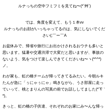
ルナっちの空中フミフミを見てね〜(*´艸`)
では、角度を変えて、もう１本vv
ルナっちのお顔がいっちゃってるのは、気にしないでくだ
さい(;￣ー￣A
お盆休みで、帰省や旅行にお出かけされるおウチも多いと
思います。猛暑や交通渋滞で大変だと思いますが、事故の
ないよう、気をつけて楽しんできてくださいね〜ヽ(*^^*)
ノ。
わが家も、虹の橋チームが帰ってきてるみたい。今朝ルキ
たんが急に「ぅにゃぅにゃ」鳴きながら、うさ部屋に走っ
ていって、桃とまりんの写真の前でお話ししてました(*´∇｀
*)。
きっと、虹の橋の子供達、それぞれのお家にみ〜んな帰っ