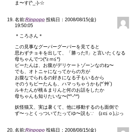
ま〜す(^_-)-☆
名前:
Rinpopo
投稿日：2008/08/15(金)
19:50:05
＊ころさん＊
この見事なグーパーグーパーを見てると
思わずチョキを出して、「勝った!!」と言いたくなる
母ちゃんでつ(*≧ｍ≦*)
ビーたんは、お腹がデリケートゾーンなのね〜
でも、オトニャになってからの方が
お腹なでられるの好きになる子もいるから
そのうちビーたんも、ハマっちゃうかも(*´艸`)
ルキたんが桃＆まりんと何のお話をしたか
母ちゃんも知りたいな〜(*^-^*)
妖怪猫又、実は暑くて、他に移動するのも面倒で
ず〜っとくっついてたってゆ〜説も∵ゞ(≧ε≦ｏ)ぷっ
名前:
Rinpopo
投稿日：2008/08/15(金)