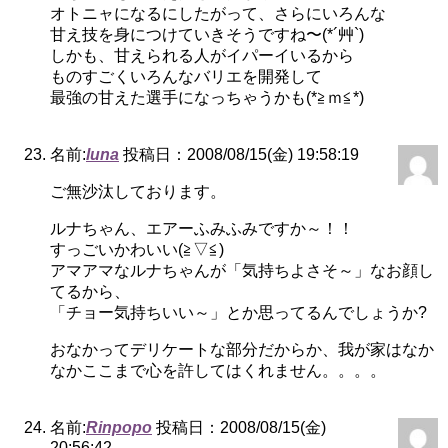
オトニャになるにしたがって、さらにいろんな
甘え技を身につけていきそうですね〜(*´艸`)
しかも、甘えられる人がイパーイいるから
ものすごくいろんなバリエを開発して
最強の甘えた選手になっちゃうかも(*≧ｍ≦*)
名前:
luna
投稿日：2008/08/15(金) 19:58:19
ご無沙汰しております。
ルナちゃん、エアーふみふみですか～！！
すっごいかわいい(≧▽≦)
アマアマなルナちゃんが「気持ちよさそ～」なお顔し
てるから、
「チョー気持ちいい～」とか思ってるんでしょうか?
おなかってデリケートな部分だからか、我が家はなか
なかここまで心を許してはくれません。。。。
名前:
Rinpopo
投稿日：2008/08/15(金)
20:56:42