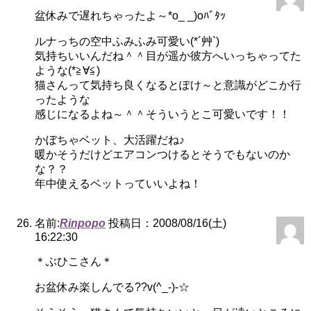
盆休みで遅れちゃったよ～*o_ _)oﾊﾞﾀｯ
ルナっちの空中ふみふみ可愛い(*´艸`)
気持ちいいんだね＾＾目が遥か彼方へいっちゃってた
ような(*≧∀≦)
猫さんって気持ち良くなるとぽけ～と意識がどこか行
ったような
感じになるよね～＾＾そういうとこ可愛いです！！
かぼちゃベット、大活躍だね♪
暖かそうだけどエアコンつけるとそうでもないのか
な？？
年中使えるベットっていいよね！
名前:
Rinpopo
投稿日：2008/08/16(土)
16:22:30
＊ぶひこさん＊
お盆休み楽しんでる??v(^_-)-☆