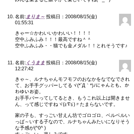
名前:
まりま～
投稿日：2008/08/15(金)
01:55:31
きゃー☆かわいいかわいい！！！！
空中ふみふみ！！！最高ですね＾＾
空中ふみふみ・・猫でも金メダル！！とれそうです♪
名前:
くうまま
投稿日：2008/08/15(金)
12:27:42
きゃ～、ルナちゃんモフモフのおなかをなでなでされ
て、お手手グッパーしてるヾ(*´Д｀*)ﾉにゃんとも、か
わゆいお姿。
お手手パーってしてるとき、もうこれ以上は開きませ
ん、って感じですねヾ(≧∇≦)〃たまらないです。
家の子も、すっごい甘えん坊でゴロゴロ、ベルベルい
っぱ～いする子なので、ルナちゃんみたいになりそう
な予感が(^0^ )