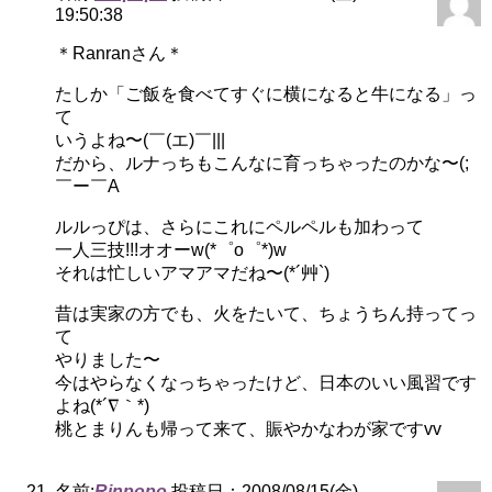
19:50:38
＊Ranranさん＊
たしか「ご飯を食べてすぐに横になると牛になる」っ
て
いうよね〜(￣(エ)￣|||
だから、ルナっちもこんなに育っちゃったのかな〜(;
￣ー￣A
ルルっぴは、さらにこれにペルペルも加わって
一人三技!!!オオーw(*゜o゜*)w
それは忙しいアマアマだね〜(*´艸`)
昔は実家の方でも、火をたいて、ちょうちん持ってっ
て
やりました〜
今はやらなくなっちゃったけど、日本のいい風習です
よね(*´∇｀*)
桃とまりんも帰って来て、賑やかなわが家ですvv
名前:
Rinpopo
投稿日：2008/08/15(金)