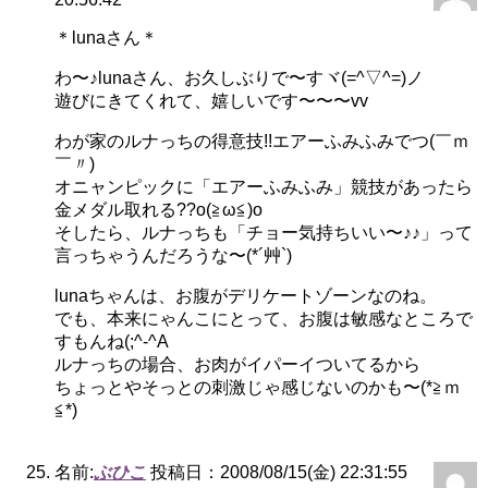
＊lunaさん＊
わ〜♪lunaさん、お久しぶりで〜すヾ(=^▽^=)ノ
遊びにきてくれて、嬉しいです〜〜〜vv
わが家のルナっちの得意技!!エアーふみふみでつ(￣ｍ
￣〃)
オニャンピックに「エアーふみふみ」競技があったら
金メダル取れる??o(≧ω≦)o
そしたら、ルナっちも「チョー気持ちいい〜♪♪」って
言っちゃうんだろうな〜(*´艸`)
lunaちゃんは、お腹がデリケートゾーンなのね。
でも、本来にゃんこにとって、お腹は敏感なところで
すもんね(;^-^A
ルナっちの場合、お肉がイパーイついてるから
ちょっとやそっとの刺激じゃ感じないのかも〜(*≧ｍ
≦*)
名前:
ぶひこ
投稿日：2008/08/15(金) 22:31:55