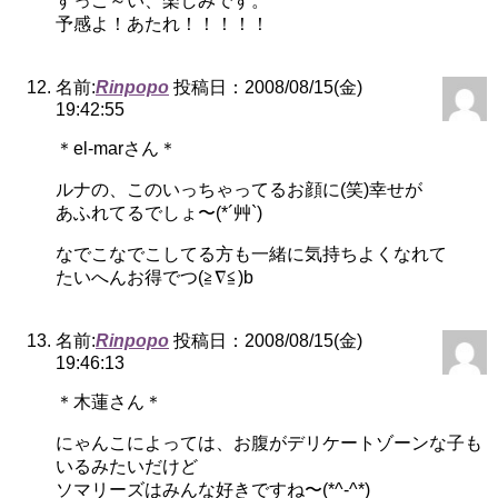
すっご～い、楽しみです。
予感よ！あたれ！！！！！
名前:
Rinpopo
投稿日：2008/08/15(金)
19:42:55
＊el-marさん＊
ルナの、このいっちゃってるお顔に(笑)幸せが
あふれてるでしょ〜(*´艸`)
なでこなでこしてる方も一緒に気持ちよくなれて
たいへんお得でつ(≧∇≦)b
名前:
Rinpopo
投稿日：2008/08/15(金)
19:46:13
＊木蓮さん＊
にゃんこによっては、お腹がデリケートゾーンな子も
いるみたいだけど
ソマリーズはみんな好きですね〜(*^-^*)