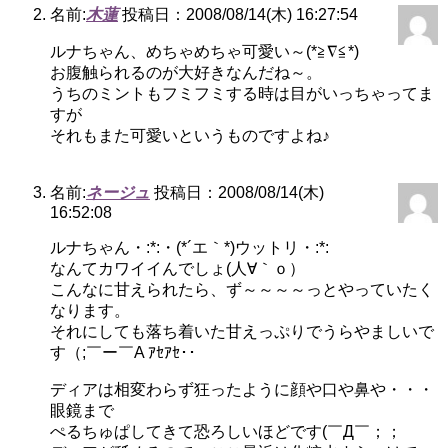
名前:
木蓮
投稿日：2008/08/14(木) 16:27:54
ルナちゃん、めちゃめちゃ可愛い～(*≧∇≦*)
お腹触られるのが大好きなんだね～。
うちのミントもフミフミする時は目がいっちゃってま
すが
それもまた可愛いというものですよね♪
名前:
ネージュ
投稿日：2008/08/14(木)
16:52:08
ルナちゃん・:*:・(*´エ｀*)ウットリ・:*:
なんてカワイイんでしょ(人∀｀ｏ）
こんなに甘えられたら、ず～～～～っとやっていたく
なります。
それにしても落ち着いた甘えっぷりでうらやましいで
す（;￣ー￣A ｱｾｱｾ･･
ディアは相変わらず狂ったように顔や口や鼻や・・・
眼鏡まで
ぺるちゅぱしてきて恐ろしいほどです(￣Д￣；；