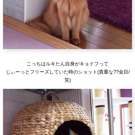
こっちはルキたん自身がキョドフって
じぃーっとフリーズしていた時のショット(貴重な??金目/
笑)