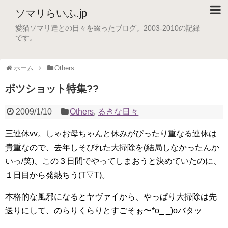
ソマリらいふ.jp
愛猫ソマリ達との日々を綴ったブログ。2003-2010の記録
です。
ホーム
Others
ボツショット特集??
2009/1/10
Others
,
るきな日々
三連休vv。しゃお母ちゃんと休みがぴったり重なる連休は
貴重なので、去年しそびれた大掃除を(結局しなかったんか
いっ/笑)、この３日間でやってしまおうと決めていたのに、
１日目から発熱ちう(T▽T)。
本格的な風邪になるとヤヴァイから、やっぱり大掃除は先
送りにして、のらりくらりとすごそぉ〜*o_ _)oバタッ