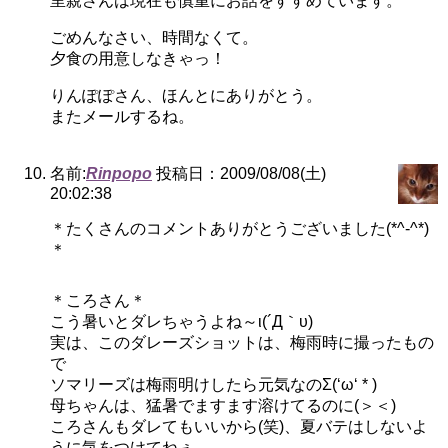
里親さんは現在も慎重にお話をすすめています。
ごめんなさい、時間なくて。
夕食の用意しなきゃっ！
りんぽぽさん、ほんとにありがとう。
またメールするね。
名前:
Rinpopo
投稿日：2009/08/08(土)
20:02:38
＊たくさんのコメントありがとうございました(*^-^*)
＊
＊ころさん＊
こう暑いとダレちゃうよね～ι(´Д｀υ)
実は、このダレーズショットは、梅雨時に撮ったもの
で
ソマリーズは梅雨明けしたら元気なのΣ(‘ω‘ * )
母ちゃんは、猛暑でますます溶けてるのに(＞＜)
ころさんもダレてもいいから(笑)、夏バテはしないよ
うに気をつけてねぇ