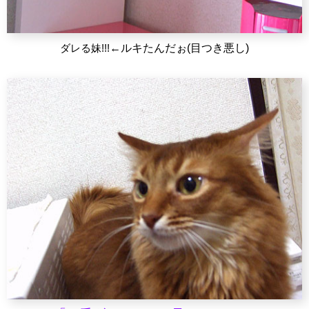
ダレる妹!!!
←ルキたんだぉ(目つき悪し)