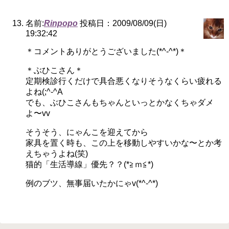
名前:
Rinpopo
投稿日：2009/08/09(日)
19:32:42
＊コメントありがとうございました(*^-^*)＊
＊ぶひこさん＊
定期検診行くだけで具合悪くなりそうなくらい疲れる
よね(;^-^A
でも、ぶひこさんもちゃんといっとかなくちゃダメ
よ〜vv
そうそう、にゃんこを迎えてから
家具を置く時も、この上を移動しやすいかな〜とか考
えちゃうよね(笑)
猫的「生活導線」優先？？(*≧ｍ≦*)
例のブツ、無事届いたかにゃv(*^-^*)