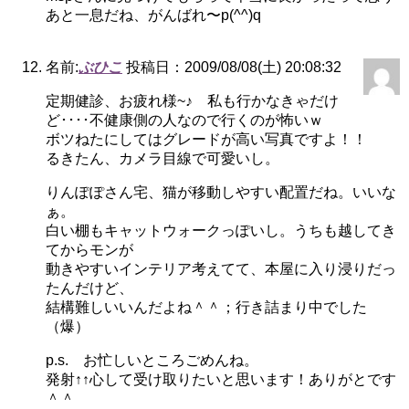
あと一息だね、がんばれ〜p(^^)q
名前:
ぶひこ
投稿日：2009/08/08(土) 20:08:32
定期健診、お疲れ様~♪ 私も行かなきゃだけ
ど････不健康側の人なので行くのが怖いｗ
ボツねたにしてはグレードが高い写真ですよ！！
るきたん、カメラ目線で可愛いし。
りんぽぽさん宅、猫が移動しやすい配置だね。いいな
ぁ。
白い棚もキャットウォークっぽいし。うちも越してき
てからモンが
動きやすいインテリア考えてて、本屋に入り浸りだっ
たんだけど、
結構難しいいんだよね＾＾；行き詰まり中でした
（爆）
p.s. お忙しいところごめんね。
発射↑↑心して受け取りたいと思います！ありがとです
＾＾