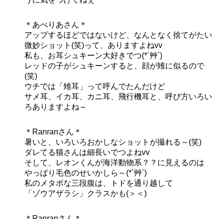
＊あべりあさん＊
アップするほどではないけど、なんとなく捨てがたい
微妙ショット(笑)って、ありますよねvv
私も、お耳シュキーン大好きでつ(*´艸`)
レッドの子がシュキーンすると、顔が雉に似るので
(笑)
ウチでは「雉耳」って呼んでたんだけど
サメ耳、イカ耳、カニ耳、飛行機耳と、呼び方いろい
ろありますよね～
＊Ranranさん＊
暑いと、いろいろおかしなショットが撮れる～(笑)
ダレてる猫さんは細長いでつよねvv
そして、レオンくんが海洋動物系？？に見えるのは
やっぱり毛色のせいかしら～(*´艸`)
私のメタボな三段腹は、トドを通り越して
「ゾウアザラシ」クラスかも(＞＜)
＊Ranranさん＊