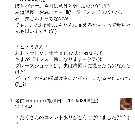
ぽちバナー。今月は意外と難しいのだ(*´艸`)
左は隊長、おみごと～!!!!(*゜▽゜ノノ゛☆パチパチ
右、実はルナっちなのvv
でも、このお顔はルキたんに見えるかも～って母ちゃ
んも思いますた(笑)
＊ヒトミさん＊
おお～☆じゃこ王子 on the 大理石なんて
さすがプリンス、絵になります～(≧∇≦)b
ダレーズショットは、実は梅雨時に撮ったものなんだ
けど
どっぴーかんの猛暑は逆にハイパーになるみたいでつ
(?_?)
名前:
Rinpopo
投稿日：2009/08/08(土)
20:03:49
＊たくさんのコメントありがとうございました(*^-^*)
＊