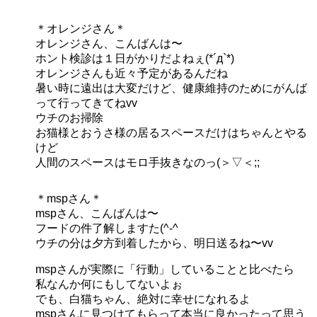
＊オレンジさん＊
オレンジさん、こんばんは〜
ホント検診は１日がかりだよねぇ(*´д`*)
オレンジさんも近々予定があるんだね
暑い時に遠出は大変だけど、健康維持のためにがんば
って行ってきてねvv
ウチのお掃除
お猫様とおうさ様の居るスペースだけはちゃんとやる
けど
人間のスペースはモロ手抜きなのっ(＞▽＜;;
＊mspさん＊
mspさん、こんばんは〜
フードの件了解しますた(^-^ゝ
ウチの分は夕方到着したから、明日送るね〜vv
mspさんが実際に「行動」していることと比べたら
私なんか何にもしてないよぉ
でも、白猫ちゃん、絶対に幸せになれるよ
mspさんに見つけてもらって本当に良かったって思う