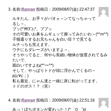
名前:
Ranran
投稿日：2009/08/07(金) 22:47:37
ルキたん、お手々がパオォ～ンてなっちゃって
るし～。
プッ(*’艸3`):;*。ププッ
その可愛いお鼻をムギュッて握ってみたいわ～(*^m^*)
子猫還りするお兄ちゃんを白い目？で見てる
ルナっちも笑えます。
ウチにもダレーズがいますよ～。
そうやってると、何やら長細い物体が放置されてるみ
たいで、
面白いですよね(*^ー^*)
そして、やっぱりトドが頭に浮かんでくるの～
p(≧∀≦；)
私も最近、にゃん達と一緒に床に転がってます。
トドのボス！？（笑）
名前:
Ranran
投稿日：2009/08/07(金) 22:51:16
あっ！ぽちボタンが変わった！(*゜Ｏ゜)σ