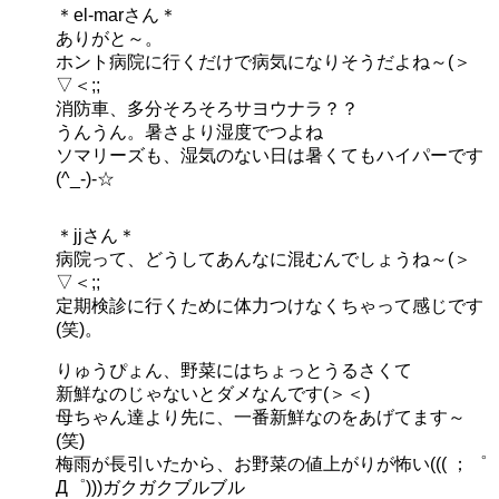
＊el-marさん＊
ありがと～。
ホント病院に行くだけで病気になりそうだよね～(＞
▽＜;;
消防車、多分そろそろサヨウナラ？？
うんうん。暑さより湿度でつよね
ソマリーズも、湿気のない日は暑くてもハイパーです
(^_-)-☆
＊jjさん＊
病院って、どうしてあんなに混むんでしょうね～(＞
▽＜;;
定期検診に行くために体力つけなくちゃって感じです
(笑)。
りゅうぴょん、野菜にはちょっとうるさくて
新鮮なのじゃないとダメなんです(＞＜)
母ちゃん達より先に、一番新鮮なのをあげてます～
(笑)
梅雨が長引いたから、お野菜の値上がりが怖い((( ；゜
Д゜)))ガクガクブルブル