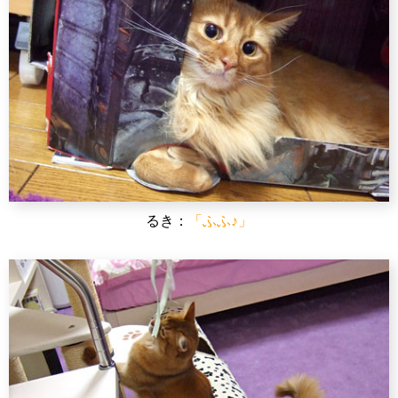
るき：
「ふふ♪」