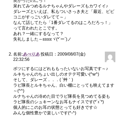
良かったのにっ！
呆れてみつめるルナちゃんやダレーズもカワイイ♪
ダレーズといえば、私もついさっき夫と「最近、ビビ
コニがすっごいダレてて～」
なんて話してたら「1番ダレてるのはころだろっ！」
って言われたとこです。
あれ？一緒にするなって？
失礼しました～εεεεεヾ(*´ー`)ノ
名前:
あべりあ
投稿日：2009/08/07(金)
22:32:56
ボツにするにはどれももったいないお写真です～♪
ルキちゃんのちょい出しのオテテ可愛い(^w^)
そして、ダレーズ．．．( ´艸｀)
ラピ隊長とルキちゃん、白い棚にとっても映えてます
～(^^)
ルナちゃんの冷めた目でラピ隊長を見つめてる姿も
ラピ隊長のシュキーンなお耳もナイスです(*´ｪ`*)
個人的にこのお耳の状態とっても好きです☆
みんな個性豊かで楽しいです(^-^)