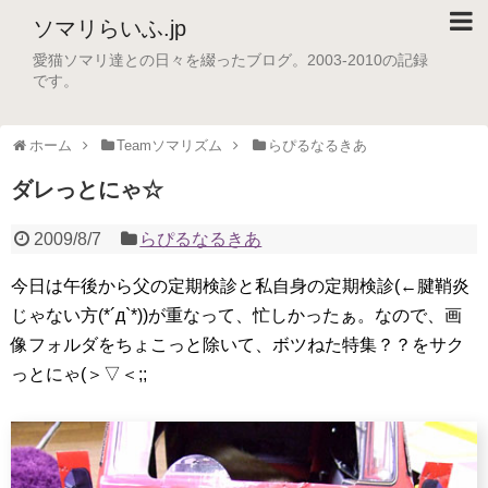
ソマリらいふ.jp
愛猫ソマリ達との日々を綴ったブログ。2003-2010の記録
です。
ホーム
Teamソマリズム
らぴるなるきあ
ダレっとにゃ☆
2009/8/7
らぴるなるきあ
今日は午後から父の定期検診と私自身の定期検診(←腱鞘炎
じゃない方(*´д`*))が重なって、忙しかったぁ。なので、画
像フォルダをちょこっと除いて、ボツねた特集？？をサク
っとにゃ(＞▽＜;;