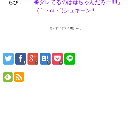
「一番ダレてるのは母ちゃんだろー!!!!」
らぴ：
(｀・ω・´)シュキーン!!
あぃすいまてん(((( ´-ω-`)
0
0
0