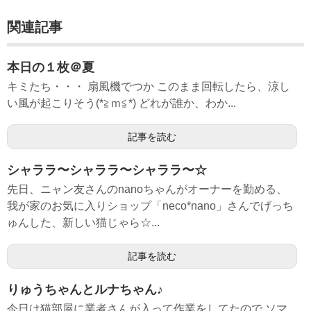
関連記事
本日の１枚＠夏
キミたち・・・ 扇風機でつか このまま回転したら、涼し
い風が起こりそう(*≧ｍ≦*) どれが誰か、わか...
記事を読む
シャララ〜シャララ〜シャララ〜☆
先日、ニャン友さんのnanoちゃんがオーナーを勤める、
我が家のお気に入りショップ「neco*nano」さんでげっち
ゅんした、新しい猫じゃら☆...
記事を読む
りゅうちゃんとルナちゃん♪
今日は猫部屋に業者さんが入って作業をしてたので ソマ