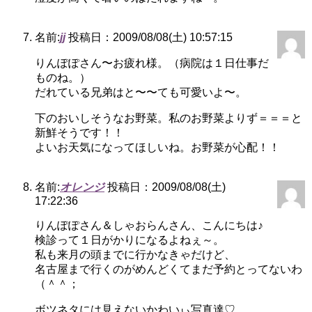
名前:
jj
投稿日：2009/08/08(土) 10:57:15
りんぽぽさん〜お疲れ様。（病院は１日仕事だ
ものね。）
だれている兄弟はと〜〜ても可愛いよ〜。
下のおいしそうなお野菜。私のお野菜よりず＝＝＝と
新鮮そうです！！
よいお天気になってほしいね。お野菜が心配！！
名前:
オレンジ
投稿日：2009/08/08(土)
17:22:36
りんぽぽさん＆しゃおらんさん、こんにちは♪
検診って１日がかりになるよねぇ～。
私も来月の頭までに行かなきゃだけど、
名古屋まで行くのがめんどくてまだ予約とってないわ
（＾＾；
ボツネタには見えないかわいぃ写真達♡