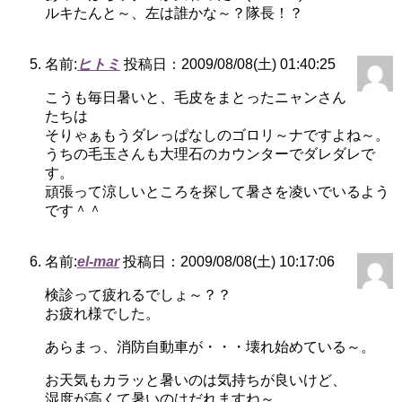
ルキたんと～、左は誰かな～？隊長！？
名前:
ヒトミ
投稿日：2009/08/08(土) 01:40:25
こうも毎日暑いと、毛皮をまとったニャンさん
たちは
そりゃぁもうダレっぱなしのゴロリ～ナですよね～。
うちの毛玉さんも大理石のカウンターでダレダレで
す。
頑張って涼しいところを探して暑さを凌いでいるよう
です＾＾
名前:
el-mar
投稿日：2009/08/08(土) 10:17:06
検診って疲れるでしょ～？？
お疲れ様でした。
あらまっ、消防自動車が・・・壊れ始めている～。
お天気もカラッと暑いのは気持ちが良いけど、
湿度が高くて暑いのはだれますね～。