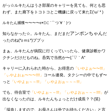
がっ☆ルキたんはうさ部屋のキャリーを見ても、何とも思
わず、また廊下をトコトコとご機嫌に戻って来たΣ(‘ω‘ * )
ルキたん捕獲〜〜〜〜ε≡Ξ⊂ ´⌒つ´∀｀)つ
アンポンちゃん
知らなかった☆。ルキたん、まだまだ
だ
ったのね(*≧ｍ≦*)ププッ
まぁ、ルキたんが病院に行くっていったら、健康診断かワ
クチンだけだものね。呑気で当然か〜(;´▽｀A“
キャリーに入れられた時から、お得意の
「いやよぉ〜〜!!!」
「ぃやよおぉ〜〜〜!!!!」
コール連発。タクシーの中でもず〜
っと
「いやよぉ～～!!!」「ぃやよおぉ～～～!!!」
でも、待合室で
「いやよぉ～～!!!」「ぃやよおぉ～～～!!!!」
が
出なくなったのは、ルキたんちょっとだけ成長？？(笑)
「採血しますので、お母さんは外でお待ちください」と言