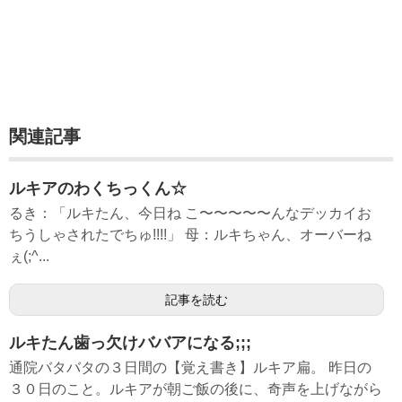
関連記事
ルキアのわくちっくん☆
るき：「ルキたん、今日ね こ〜〜〜〜〜んなデッカイお
ちうしゃされたでちゅ!!!!」 母：ルキちゃん、オーバーね
ぇ(;^...
記事を読む
ルキたん歯っ欠けババアになる;;;
通院バタバタの３日間の【覚え書き】ルキア扁。 昨日の
３０日のこと。ルキアが朝ご飯の後に、奇声を上げながら