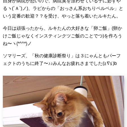
自身が病院が恐いので、病院臭を漂わせている子に必ずや
るヽ(´Ａ`)ノ)、ラピからの「おっさん系おちりペルペル」と
いう定番の歓迎？？を受け、やっと落ち着いたルキたん。
今日は頑張ったから、ルキたんの大好きな「卵ご飯」(卵か
けご飯じゃなくインスティンクツご飯のことでつ)を作ろう
ね〜ヽ(*^^*)ノ
ソマリーズ、「秋の健康診断祭り」は３にゃんともパーフ
ェクトのうちに終了〜♪♪みんなお疲れさまでした(≧∇≦)b