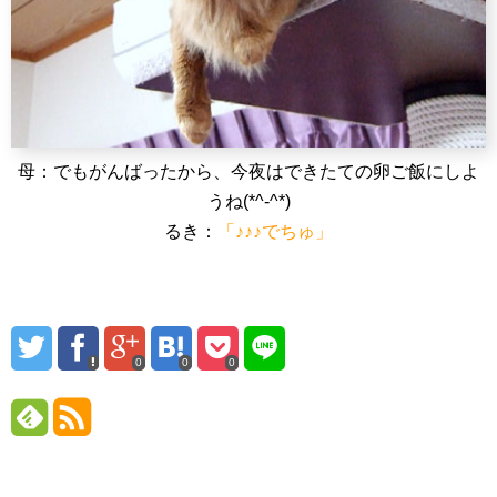
母：でもがんばったから、今夜はできたての卵ご飯にしよ
うね(*^-^*)
るき：
「♪♪♪でちゅ」
0
0
0