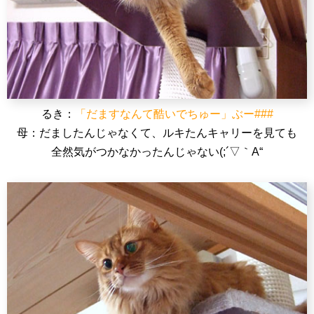
るき：
「だますなんて酷いでちゅー」ぶー###
母：だましたんじゃなくて、ルキたんキャリーを見ても
全然気がつかなかったんじゃない(;´▽｀A“