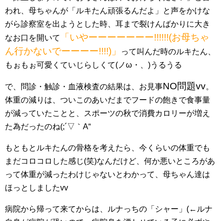
われ、母ちゃんが「ルキたん頑張るんだよ」と声をかけな
がら診察室を出ようとした時、耳まで裂けんばかりに大き
「いやーーーーーーー!!!!!!(お母ちゃ
なお口を開いて
ん行かないでーーーー!!!!)」
って叫んだ時のルキたん、
もぉもぉ可愛くていじらしくて(ノω・、)うるうる
NO問題vv
で、問診・触診・血液検査の結果は、お見事
。
体重の減りは、ついこのあいだまでフードの飽きで食事量
が減っていたことと、スポーツの秋で消費カロリーが増え
た為だったのね(;´▽｀A“
もともとルキたんの骨格を考えたら、今くらいの体重でも
まだコロコロした感じ(笑)なんだけど、何か悪いところがあ
って体重が減ったわけじゃないとわかって、母ちゃん達は
ほっとしましたvv
病院から帰って来てからは、ルナっちの「シャー」(←ルナ