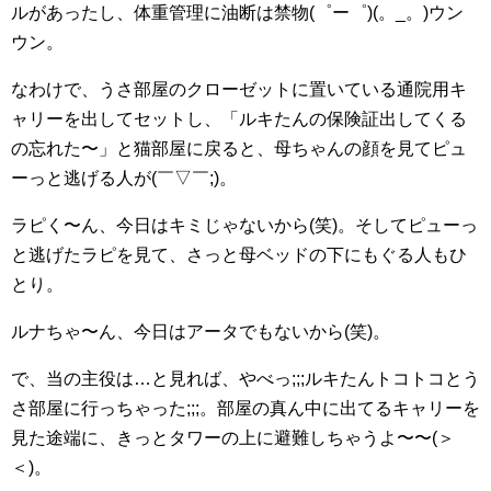
ルがあったし、体重管理に油断は禁物(゜ー゜)(。_。)ウン
ウン。
なわけで、うさ部屋のクローゼットに置いている通院用キ
ャリーを出してセットし、「ルキたんの保険証出してくる
の忘れた〜」と猫部屋に戻ると、母ちゃんの顔を見てピュ
ーっと逃げる人が(￣▽￣;)。
ラピく〜ん、今日はキミじゃないから(笑)。そしてピューっ
と逃げたラピを見て、さっと母ベッドの下にもぐる人もひ
とり。
ルナちゃ〜ん、今日はアータでもないから(笑)。
で、当の主役は…と見れば、やべっ;;;ルキたんトコトコとう
さ部屋に行っちゃった;;;。部屋の真ん中に出てるキャリーを
見た途端に、きっとタワーの上に避難しちゃうよ〜〜(＞
＜)。