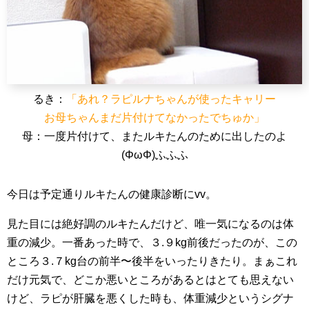
るき：
「あれ？ラピルナちゃんが使ったキャリー
お母ちゃんまだ片付けてなかったでちゅか」
母：一度片付けて、またルキたんのために出したのよ
(ΦωΦ)ふふふ
今日は予定通りルキたんの健康診断にvv。
見た目には絶好調のルキたんだけど、唯一気になるのは体
重の減少。一番あった時で、３.９kg前後だったのが、この
ところ３.７kg台の前半〜後半をいったりきたり。まぁこれ
だけ元気で、どこか悪いところがあるとはとても思えない
けど、ラピが肝臓を悪くした時も、体重減少というシグナ