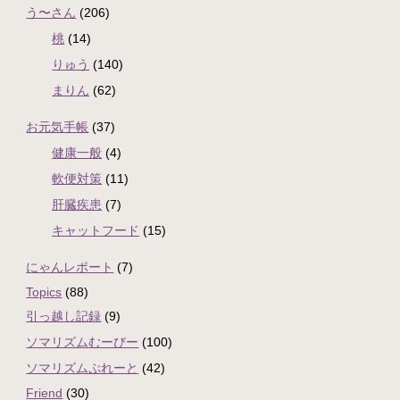
う〜さん
(206)
桃
(14)
りゅう
(140)
まりん
(62)
お元気手帳
(37)
健康一般
(4)
軟便対策
(11)
肝臓疾患
(7)
キャットフード
(15)
にゃんレポート
(7)
Topics
(88)
引っ越し記録
(9)
ソマリズムむーびー
(100)
ソマリズムぷれーと
(42)
Friend
(30)