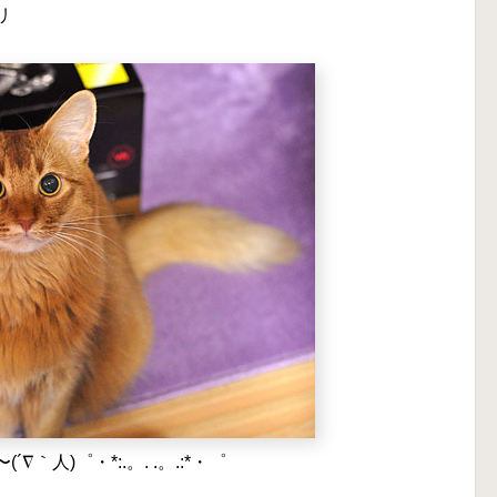
リ
∇｀人)゜・*:.。. .。.:*・゜