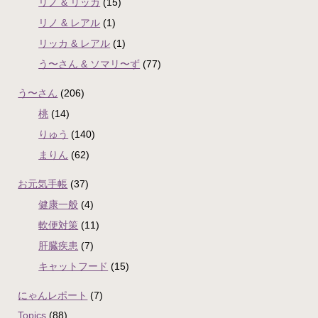
リノ & リッカ
(15)
リノ & レアル
(1)
リッカ & レアル
(1)
う〜さん & ソマリ〜ず
(77)
う〜さん
(206)
桃
(14)
りゅう
(140)
まりん
(62)
お元気手帳
(37)
健康一般
(4)
軟便対策
(11)
肝臓疾患
(7)
キャットフード
(15)
にゃんレポート
(7)
Topics
(88)