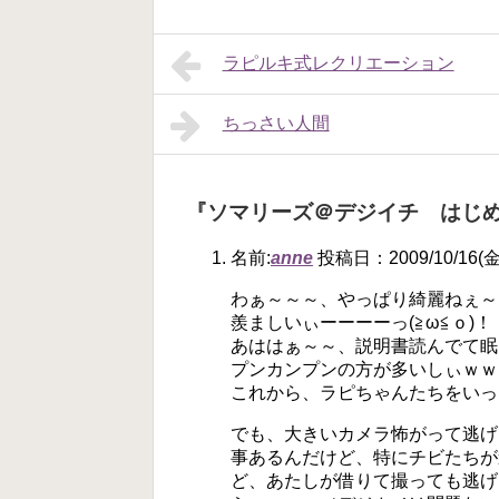
ラピルキ式レクリエーション
ちっさい人間
『ソマリーズ＠デジイチ はじ
名前:
anne
投稿日：2009/10/16(金)
わぁ～～～、やっぱり綺麗ねぇ～～～
羨ましいぃーーーーっ(≧ω≦ｏ)！
あははぁ～～、説明書読んでて眠
プンカンプンの方が多いしぃｗｗｗ（||
これから、ラピちゃんたちをいっ
でも、大きいカメラ怖がって逃げ
事あるんだけど、特にチビたちが
ど、あたしが借りて撮っても逃げ