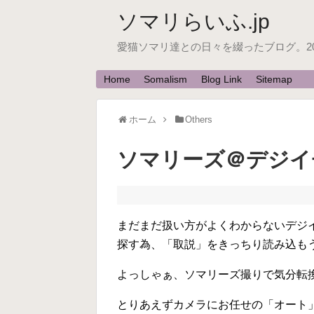
ソマリらいふ.jp
愛猫ソマリ達との日々を綴ったブログ。200
Home
Somalism
Blog Link
Sitemap
ホーム
Others
ソマリーズ＠デジイ
まだまだ扱い方がよくわからないデジイチ
探す為、「取説」をきっちり読み込もうと
よっしゃぁ、ソマリーズ撮りで気分転換!!!
とりあえずカメラにお任せの「オート