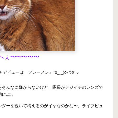
へぇ〜〜〜〜〜
デビューは フレーメン』*o_ _)oバタッ
をそんなに嫌がらないけど、隊長がデジイチのレンズで
.;;;。
ンダーを覗いて構えるのがイヤなのかな〜。ライブビュ