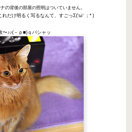
ルナの
背後の部屋の照明はついていません
。
だけ明るく写るなんて、すごっΣ(‘ω‘ ；* )
〜♪♪(－ｐ■)ｑパシャッ