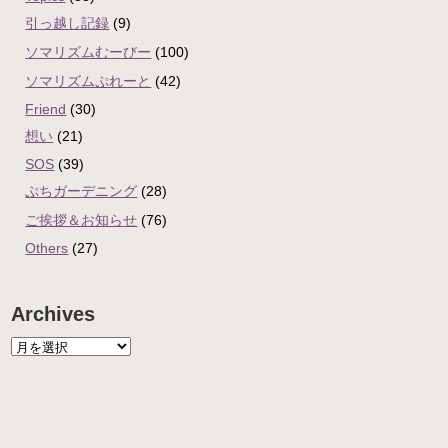
引っ越し記録
(9)
ソマリズムむーびー
(100)
ソマリズムぷれーと
(42)
Friend
(30)
想い
(21)
SOS
(39)
ぷちガーデニング
(28)
ご挨拶＆お知らせ
(76)
Others
(27)
Archives