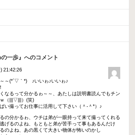
めの一歩』へのコメント
 21:42:26
(*´▽｀*)ゞ♪いいゎ♪いいゎ♪
！
くなるって分かるゎ～～、あたしは説明書読んでもチン
|▽|||）(笑)
ぱい撮ってお仕事に活用して下さい（＾-＾*）♪
るの分かるゎ、ウチは弟が一眼持って来て撮ってくれる
逃げるのよね、もともと弟が苦手って事もあるんだけ
るのよね、あの黒くて大きい物体が怖いのかし