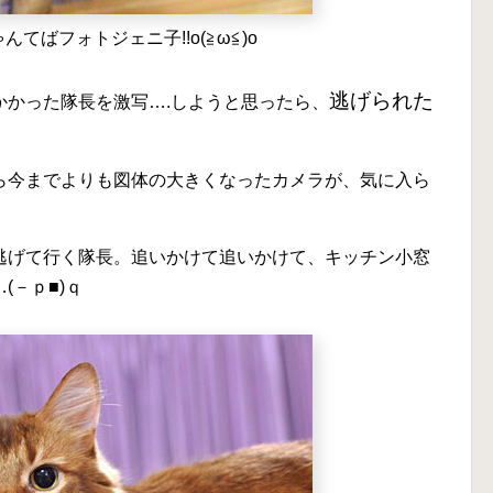
んてばフォトジェニ子!!o(≧ω≦)o
逃げられた
かかった隊長を激写….しようと思ったら、
ら今までよりも図体の大きくなったカメラが、気に入ら
逃げて行く隊長。追いかけて追いかけて、キッチン小窓
(－ｐ■)ｑ