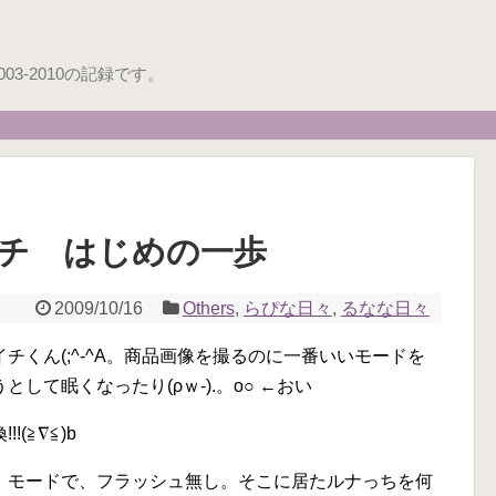
3-2010の記録です。
チ はじめの一歩
2009/10/16
Others
,
らぴな日々
,
るなな日々
くん(;^-^A。商品画像を撮るのに一番いいモードを
して眠くなったり(ρｗ-).。o○ ←おい
(≧∇≦)b
」モードで、フラッシュ無し。そこに居たルナっちを何