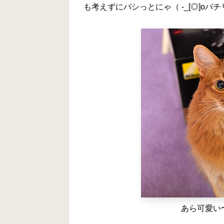
も考えずにパシっとにゃ（ -_[◎]oパチ
あら可愛い〜(´