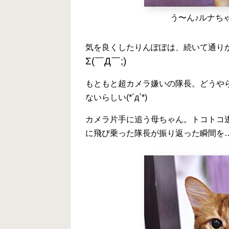
う〜ん♪ルナちゃ
気を良くしたりんぽぽは、続いて通り
Σ(￣Д￣;)
もともと超カメラ嫌いの隊長。どうや
ないらしい(*´д`*)
カメラ片手に追う母ちゃん。トコトコ
に飛び乗った隊長が振り返った瞬間を…