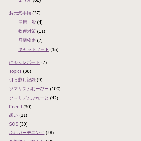
お元気手帳
(37)
健康一般
(4)
軟便対策
(11)
肝臓疾患
(7)
キャットフード
(15)
にゃんレポート
(7)
Topics
(88)
引っ越し記録
(9)
ソマリズムむーびー
(100)
ソマリズムぷれーと
(42)
Friend
(30)
想い
(21)
SOS
(39)
ぷちガーデニング
(28)