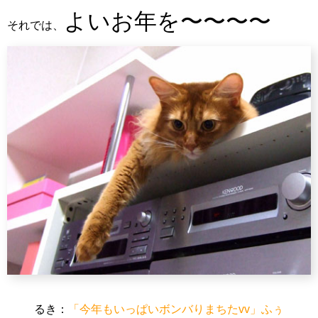
よいお年を〜〜〜〜
それでは、
るき：
「今年もいっぱいボンバりまちたvv」ふぅ