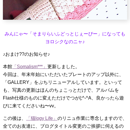
みんにゃ〜「そまりらいふどっとじぇーぴー」になっても
ヨロシクなのニャ♪
♪おまけ??のお知らせ♪
本館
「Somalism***」
更新しました。
今回は、年末年始にいただいたプレートのアップ以外に、
「GALLERY」をぷちリニューアルしています。といって
も、写真の更新はほんのちょこっとだけで、アルバムを
Flash仕様のものに変えただけでつが(;^-^A、良かったら遊
びに来てくださいね〜vv。
この後は、
「猫logy Life」
のリニュ作業に専念しますので、
全てのお友達に、ブログタイトル変更のご挨拶に伺えるの