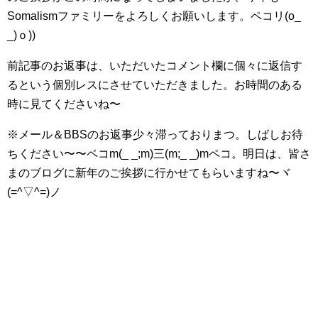
Somalismファミリーをよろしくお願いします。ペコリ(o_
_)ｏ))
前記事のお返事は、いただいたコメント欄に個々に返信す
るという個別レスにさせていただきました。お時間のある
時に見てくださいね〜
※メール＆BBSのお返事少々滞っておりまつ。しばしお待
ちください〜〜ペコm(_ _;m)三(m;_ _)mペコ。明日は、皆さ
まのブログに新年のご挨拶に行かせてもらいますね〜ヾ
(=^▽^=)ノ