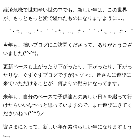
経済危機で世知辛い世の中でも、新しい年は、この世界
が、もっともっと愛で溢れたものになりますように…。
゜・*:.。. .。.:*・゜゜・*:.。. .。.:*・゜゜・*:.。. .。.:*・゜
今年も、拙いブログにご訪問くださって、ありがとうござ
いました(*^-^*)。
更新ペースも上がったり下がったり、下がったり、下がっ
たりな、ぐずぐずブログですが(＞▽＜;;、皆さんに遊びに
来ていただけることが、何よりの励みになってます。
来年も、自分のペースで子供達との楽しい日々を綴って行
けたらいいな〜っと思っていますので、また遊びにきてく
ださいねヽ(*^^*)ノ
皆さまにとって、新しい年が素晴らしい年になりますよう
に。