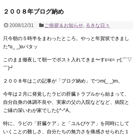
２００８年ブログ納め
2008/12/31
ご挨拶＆お知らせ
,
るきな日々
只今朝の５時半をまわったところ。やっと年賀状できまし
た*o_ _)oバタッ
このまま徹夜して朝一でポスト入れてきま〜すε=ε=┏(;￣▽
￣)┛
２００８年はこの記事が「ブログ納め」でつm(_ _)m。
今年は２月に発覚したラピの肝臓トラブルから始まって、
自分自身の体調不良や、実家の父の入院などなど、病院と
ご縁の深いわが家でした(;^-^A。
特に、ラピの「肝臓ケア」と「ユルぴケア」を同時にして
いくことの難しさ、自分たちの無力さを痛感させられた１