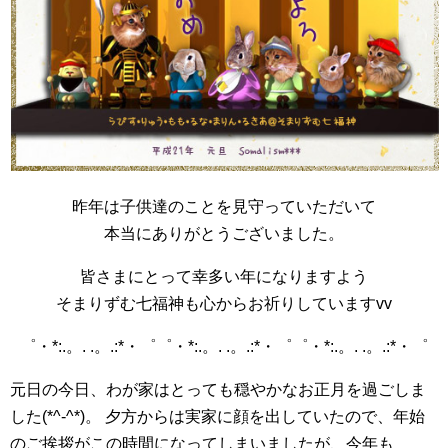
昨年は子供達のことを見守っていただいて
本当にありがとうございました。
皆さまにとって幸多い年になりますよう
そまりずむ七福神も心からお祈りしていますvv
゜・*:.。. .。.:*・゜゜・*:.。. .。.:*・゜゜・*:.。. .。.:*・゜
元日の今日、わが家はとっても穏やかなお正月を過ごしま
した(*^-^*)。 夕方からは実家に顔を出していたので、年始
のご挨拶がこの時間になってしまいましたが、今年も