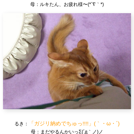
母：ルキたん、お疲れ様〜(*´∇｀*)
「ガジリ納めでちゅっ!!!!」(｀・ω・´)
るき：
母：まだやるんかいっΣ(´д｀ノ)ノ