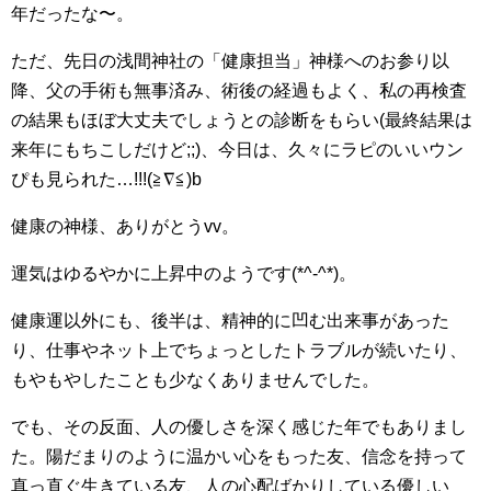
年だったな〜。
ただ、先日の浅間神社の「健康担当」神様へのお参り以
降、父の手術も無事済み、術後の経過もよく、私の再検査
の結果もほぼ大丈夫でしょうとの診断をもらい(最終結果は
来年にもちこしだけど;;)、今日は、久々にラピのいいウン
ぴも見られた…!!!(≧∇≦)b
健康の神様、ありがとうvv。
運気はゆるやかに上昇中のようです(*^-^*)。
健康運以外にも、後半は、精神的に凹む出来事があった
り、仕事やネット上でちょっとしたトラブルが続いたり、
もやもやしたことも少なくありませんでした。
でも、その反面、人の優しさを深く感じた年でもありまし
た。陽だまりのように温かい心をもった友、信念を持って
真っ直ぐ生きている友、人の心配ばかりしている優しい