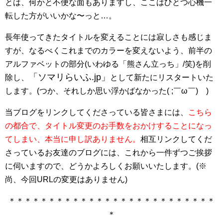
とは、何かと不便な面もありますし、ここはひとつ心機一
転した方がいいかな〜っと…。
長年使ってきたタイトルを変えることには寂しさも感じま
すが、なるべくこれまでのカラーを変えないよう、前半の
アルファベットの部分(いわゆる「熊さん立っち」/笑)を削
「ソマリらいふ.jp」
除し、
として新たにリスタートいた
します。(つか、それしか思い浮かばなかった( ;￣ω￣)ゞ)
当ブログをリンクしてくださっている皆さまには、
こちら
の都合で、タイトル変更のお手数をおかけすることになっ
てしまい、本当に申し訳ありません。
相互リンクしてくだ
さっているお友達のブログには、これから一件ずつご挨拶
に伺いますので、どうかよろしくお願いいたします。(※
尚、今回URLの変更はありません)
＊＊＊＊＊＊＊＊＊＊＊＊＊＊＊＊＊＊＊＊＊＊＊＊＊＊
＊