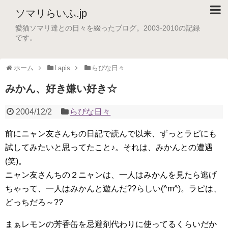
ソマリらいふ.jp
愛猫ソマリ達との日々を綴ったブログ。2003-2010の記録
です。
ホーム
Lapis
らぴな日々
みかん、好き嫌い好き☆
2004/12/2
らぴな日々
前にニャン友さんちの日記で読んで以来、ずっとラピにも
試してみたいと思ってたこと♪。それは、みかんとの遭遇
(笑)。
ニャン友さんちの２ニャンは、一人はみかんを見たら逃げ
ちゃって、一人はみかんと遊んだ??らしい(^m^)。ラピは、
どっちだろ～??
まぁレモンの芳香缶を忌避剤代わりに使ってるくらいだか