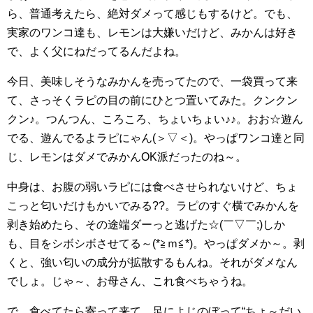
ら、普通考えたら、絶対ダメって感じもするけど。でも、
実家のワンコ達も、レモンは大嫌いだけど、みかんは好き
で、よく父にねだってるんだよね。
今日、美味しそうなみかんを売ってたので、一袋買って来
て、さっそくラピの目の前にひとつ置いてみた。クンクン
クン♪。つんつん、ころころ、ちょいちょい♪♪。おお☆遊ん
でる、遊んでるよラピにゃん(＞▽＜)。やっぱワンコ達と同
じ、レモンはダメでみかんOK派だったのね～。
中身は、お腹の弱いラピには食べさせられないけど、ちょ
こっと匂いだけもかいでみる??。ラピのすぐ横でみかんを
剥き始めたら、その途端ダーっと逃げた☆(￣▽￣;)しか
も、目をシボシボさせてる～(*≧ｍ≦*)。やっぱダメか～。剥
くと、強い匂いの成分が拡散するもんね。それがダメなん
でしょ。じゃ～、お母さん、これ食べちゃうね。
で、食べてたら寄って来て、足によじのぼって“ちょ～だい