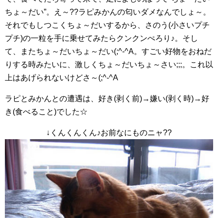
ちょ～だい”。え～??ラピみかんの匂いダメなんでしょ～。
それでもしつこくちょ～だいするから、さのう(小さいプチ
プチ)の一粒を手に乗せてみたらクンクンぺろり♪。そし
て、またちょ～だいちょ～だい(;^-^A。すごい好物をおねだ
りする時みたいに、激しくちょ～だいちょ～さい;;;。これ以
上はあげられないけどさ～(;^-^A
ラピとみかんとの遭遇は、好き(剥く前)→嫌い(剥く時)→好
き(食べること)でした☆
↓くんくんくん♪お前なにものニャ??