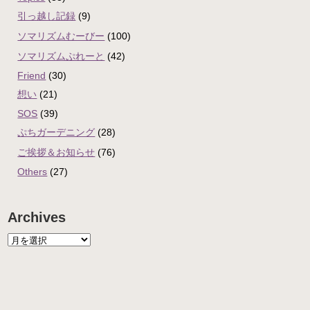
引っ越し記録
(9)
ソマリズムむーびー
(100)
ソマリズムぷれーと
(42)
Friend
(30)
想い
(21)
SOS
(39)
ぷちガーデニング
(28)
ご挨拶＆お知らせ
(76)
Others
(27)
Archives