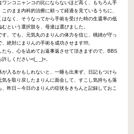
はワンコニャンコの比にならないほど高く、もちろん手
、このまま内科的治療に頼って経過を見ているうちに、
くはなく、そうなってから手術を受けた時の生還率の低
臨むという選択肢を、母達は選びました。
です。でも、元気丸のまりんの体力を信じ、桃姉が守っ
、絶対にまりんの手術を成功させます!!!!。
したら、心を込めてお返事返させて頂きますので、BBS
しください<(_ _)>。
絡が入るかもしれないと、一睡も出来ず、日記もつけら
元気を取り戻したまりんに面会して、すこし気持ちも落
も、昨日～今日のまりんの症状をきちんと記録しておこ