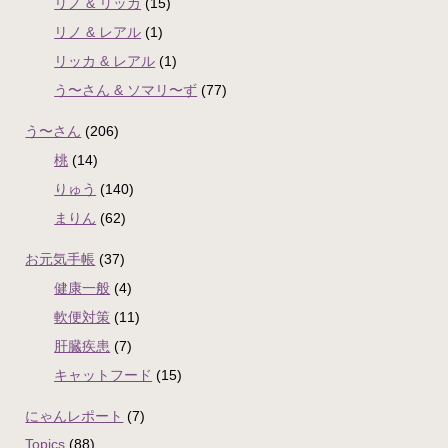
リノ & リッカ
(15)
リノ & レアル
(1)
リッカ & レアル
(1)
う〜さん & ソマリ〜ず
(77)
う〜さん
(206)
桃
(14)
りゅう
(140)
まりん
(62)
お元気手帳
(37)
健康一般
(4)
軟便対策
(11)
肝臓疾患
(7)
キャットフード
(15)
にゃんレポート
(7)
Topics
(88)