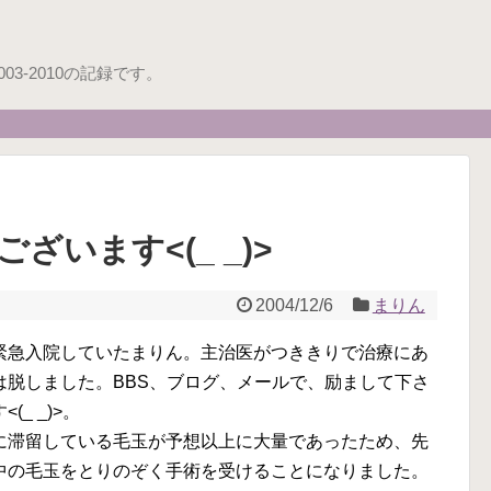
3-2010の記録です。
います<(_ _)>
2004/12/6
まりん
緊急入院していたまりん。主治医がつききりで治療にあ
は脱しました。BBS、ブログ、メールで、励まして下さ
_ _)>。
に滞留している毛玉が予想以上に大量であったため、先
中の毛玉をとりのぞく手術を受けることになりました。