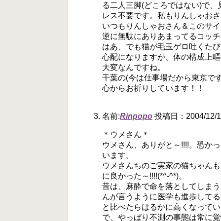
る二人三脚(どころではない)で、
レス不要です。私もりんしゃおさ
いつもりんしゃおさん＆このサイ
逆に無駄にありあまってるコッチ
はあ、でも猫が毛玉ゲロ吐くたび
心配になりますが、体の構成上嘔
大変なんですね。
千葉の(今は仕事場だから東京で
心からお祈りしています！！
名前:
Rinpopo
投稿日：2004/12/11
＊ウメさん＊
ウメさん、ありがと～!!!!。恐
います。
ウメさんちのご実家の猫ちゃんも
に良かった～!!!!(*^-^*)。
昔は、麻酔で命を落としてしまう
んが言うように医学も進歩してる
と比べたらはるかに高くなってい
で、やっぱり不測の事態は常に覚