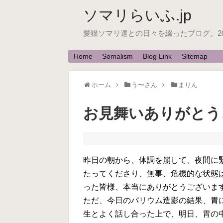
ソマリらいふ.jp
愛猫ソマリ達との日々を綴ったブログ。200
Home
Somalism
Blog Link
Sitemap
ホーム
う〜さん
まりん
お見舞いありがとうござ
昨日の朝から、体調を崩して、夜間に
たってくださり、無事、危機的な状態
った皆様、本当にありがとうございます<(
ただ、今日のバリウム造影の結果、胃
生とよく話し合った上で、明日、胃の