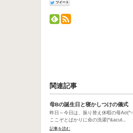
ツイート
関連記事
母Bの誕生日と寝かしつけの儀式
昨日～今日は、振り替え休暇の母Aσ(^
ここぞとばかりに命の洗濯(*&acut...
記事を読む