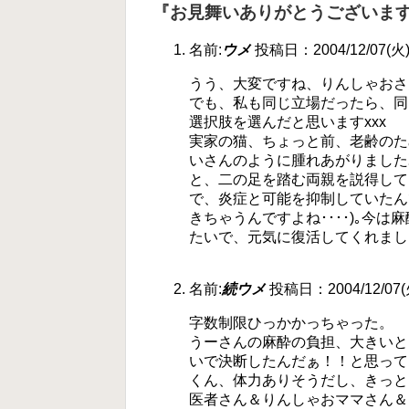
『お見舞いありがとうございます<(
名前:
ウメ
投稿日：2004/12/07(火) 
うう、大変ですね、りんしゃおさん(
でも、私も同じ立場だったら、同
選択肢を選んだと思いますxxx
実家の猫、ちょっと前、老齢のた
いさんのように腫れあがりました
と、二の足を踏む両親を説得して
で、炎症と可能を抑制していたん
きちゃうんですよね････)｡今
たいで、元気に復活してくれまし
名前:
続ウメ
投稿日：2004/12/07(火
字数制限ひっかかっちゃった。
うーさんの麻酔の負担、大きいと
いで決断したんだぁ！！と思って、
くん、体力ありそうだし、きっと
医者さん＆りんしゃおママさん＆