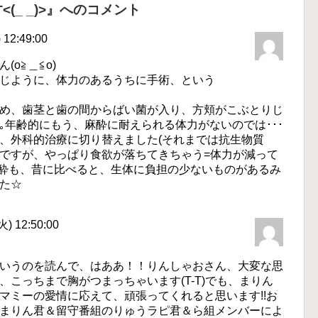
_ _)>』へのコメント
12:49:00
o≧＿≦o)
じように、体力のあるうちに手術、という
め、歯茎と歯の間からばい菌が入り、方頬がこぶとりじ
｡年齢的にもう、麻酔に耐えられる体力がないのでは･･･
、外科的治療に切り替えました(それまでは抗生物質
ですが、やっぱり食欲が落ちてきちゃう=体力が減って
は麻酔も、昔に比べると、生体に負担の少ないものがあるみ
た☆
) 12:50:00
いうのを読んで、はああ！！りんしゃおさん、大変な思
こっちまで胸がつまっちゃいます(T-T)でも、まりん
マミーの愛情に応えて、頑張ってくれると思います!!お
まりん君＆留守番組のりゅうラピ君＆ら組メンバーによ