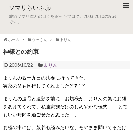
ソマリらいふ.jp
愛猫ソマリ達との日々を綴ったブログ。2003-2010の記録
です。
ホーム
う〜さん
まりん
神様との約束
2006/10/22
まりん
まりんの四十九日の法要に行ってきた。
実家の父も同行してくれました(*´∇｀*)。
まりんの遺骨と遺影を前に、お坊様が、まりんの為にお経
をあげてくれて、私達家族だけのしめやかな儀式….。とて
もいい時間を過ごせたと思った…。
お経の中には、般若心経みたいな、そのまま聞いてるだけ