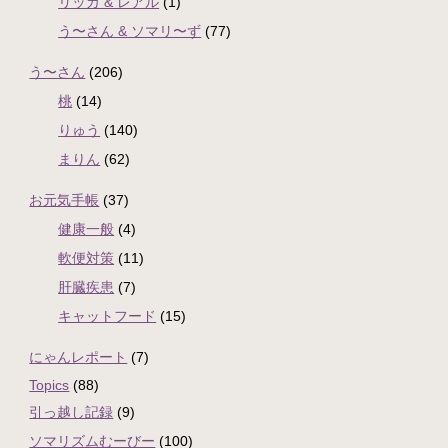
リッカ & レアル
(1)
う〜さん & ソマリ〜ず
(77)
う〜さん
(206)
桃
(14)
りゅう
(140)
まりん
(62)
お元気手帳
(37)
健康一般
(4)
軟便対策
(11)
肝臓疾患
(7)
キャットフード
(15)
にゃんレポート
(7)
Topics
(88)
引っ越し記録
(9)
ソマリズムむーびー
(100)