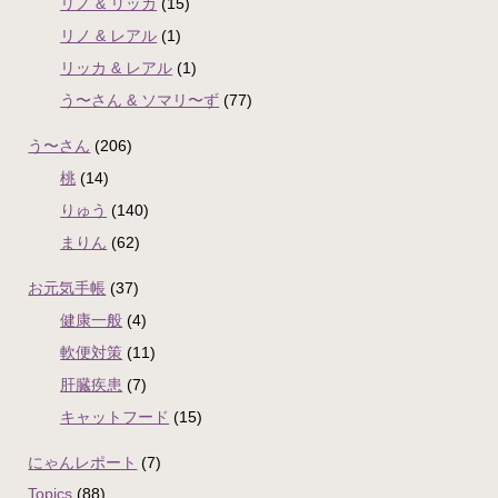
リノ & リッカ
(15)
リノ & レアル
(1)
リッカ & レアル
(1)
う〜さん & ソマリ〜ず
(77)
う〜さん
(206)
桃
(14)
りゅう
(140)
まりん
(62)
お元気手帳
(37)
健康一般
(4)
軟便対策
(11)
肝臓疾患
(7)
キャットフード
(15)
にゃんレポート
(7)
Topics
(88)