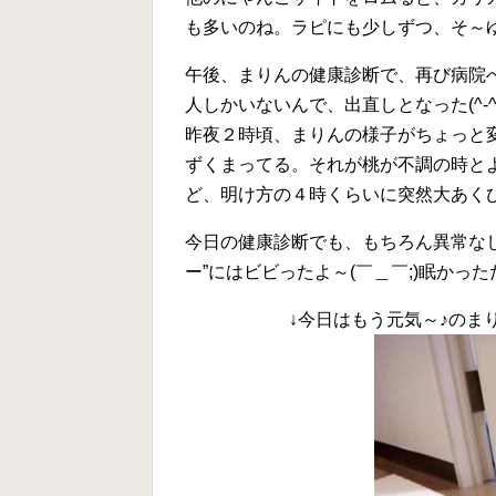
も多いのね。ラピにも少しずつ、そ～
午後、まりんの健康診断で、再び病院
人しかいないんで、出直しとなった(^-^
昨夜２時頃、まりんの様子がちょっと
ずくまってる。それが桃が不調の時と
ど、明け方の４時くらいに突然大あく
今日の健康診断でも、もちろん異常な
ー”にはビビったよ～(￣＿￣;)眠か
↓今日はもう元気～♪のまり