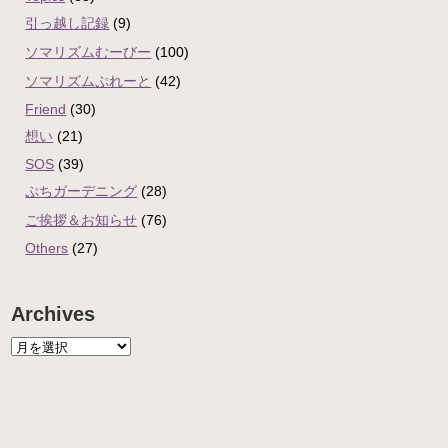
引っ越し記録
(9)
ソマリズムむーびー
(100)
ソマリズムぷれーと
(42)
Friend
(30)
想い
(21)
SOS
(39)
ぷちガーデニング
(28)
ご挨拶＆お知らせ
(76)
Others
(27)
Archives