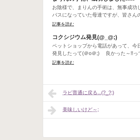
お陰様で、まりんの手術は、無事成功しま
バスになっていた母達ですが、皆さんの温
記事を読む
コクシジウム発見(@_@;)
ペットショップから電話があって、今
発見したって(＠o＠;) 良かった～!!って
記事を読む
ラピ普通に戻る...(?_?;)
美味しいけど～;