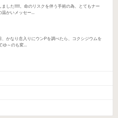
した!!!!!。命のリスクを伴う手術の為、とてもナー
かいメッセー...
日、かなり念入りにウンPを調べたら、コクシジウムを
ゆ～のも変...