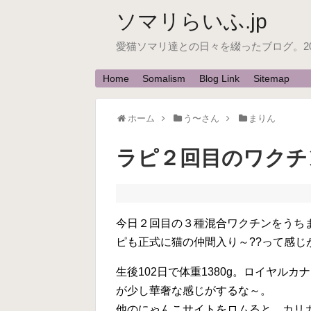
ソマリらいふ.jp
愛猫ソマリ達との日々を綴ったブログ。200
Home
Somalism
Blog Link
Sitemap
ホーム
う〜さん
まりん
ラピ２回目のワクチ
今日２回目の３種混合ワクチンをうち
ピも正式に猫の仲間入り～??って感じ
生後102日で体重1380g。ロイヤル
が少し華奢な感じがするな～。
他のにゃんこサイトをロムると、カリ