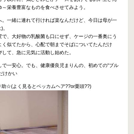
ゆ～栄養豊富なものを食べさせてみよう。
へ。一緒に連れて行ければ楽なんだけど、今日は母が一
;)。
変で、大好物の乳酸菌も口にせず、ケージの一番奥にう
よく似てたから、心配で朝までそばについてたんだけ
びして、急に元気に活動し始めた。
しで一安心。でも、健康優良児まりんの、初めての“ブル
っただけかい
助☆(よく見るとベッカムヘア??or栗頭??)