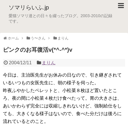
ソマリらいふ.jp
愛猫ソマリ達との日々を綴ったブログ。2003-2010の記録
です。
ホーム
う〜さん
まりん
ピンクのお耳復活v(*^-^*)v
2004/12/11
まりん
今日は、主治医先生がお休みの日なので、引き継ぎされて
いるいつもの女医先生に、朝の様子を伺った。
昨夜ふやかしたペレットと、小松菜８枚ほど置いたとこ
ろ、夜の間に小松菜４枚だけ食べたって。胃の大きさは、
あいかわらず完全には収縮しきれないけど、強制給仕をし
ても、大きくなる様子はないので、食べた分だけは後ろに
流れているとのこと。