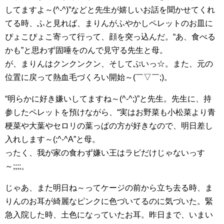
してますよ～(^-^)”などと先生が嬉しいお話を聞かせてくれ
てる時、ふと見れば、まりんがふやかしペレットのお皿に
ぴょこぴょこ寄って行って、顔を突っ込んだ。“あ、食べる
かも”と思わず固唾をのんで見守る先生と母。
が、まりんはクンクンクン、そしてぷいっ☆。また、元の
位置に戻って熱血毛づくろい開始～(￣▽￣;)。
“明らかに好き嫌いしてますね～(^-^;)”と先生。先生に、持
参したペレットを預けながら、“実はお野菜も小松菜より青
梗菜や大葉やセロリの葉っぱの方が好きなので、明日差し
入れします～(;^-^A”と母。
ったく、我が家の食わず嫌い王はラピだけじゃないっす
～;;;;。
じゃあ、また明日ね～ってケージの前から立ち去る時、ま
りんのお耳が綺麗なピンクに色づいてるのに気づいた。緊
急入院した時、土色になっていたお耳。昨日まで、いまい