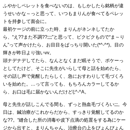
ふやかしペレットを食べないのは、もしかしたら銘柄が違
うせいかな～っと思って、いつもまりんが食べてるペレッ
トを持参して面会に。
最初ケージの前に立った時、まりんがネンネしてたか
ら、“え??また不調??;;;;”と思って、ビクビクもので“ま～り
ん”って声かけたら、お目目をぱっちり開いた(*^-^*)。目の
輝きが昨日より強いvv。
頭ナデナデしてたら、なんとなくまだ眠そうで、ポケーっ
としてたけど、そこに先生がいらして母と話を始めたら、
その話し声で覚醒したらしく、急におすわりして毛づくろ
いを始めた。…って言っても、もちろんカラーしてるか
ら、お口は毛に届かないんだけど(;^-^A。
母と先生が話しこんでる間も、ずっと熱血毛づくろい;;;。今
日は、鍼治療がこれからだから、すっきり覚醒してるのか
な??。“縫合した所の消毒や皮下点滴の処置をする為にケー
ジから出すと、まりんちゃん、治療台の上をぴょんぴょん