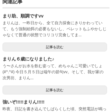
関連記事
まり助、順調ですvv
まりんは、一昨日から、全て自力採食にきりかわってい
て、もう強制給餌の必要もないし、ペレットもふやかしじ
ゃなくて普通の状態でコリコリ完食してま...
記事を読む
まりん６歳になりました♪
う〜さんがお水を飲む姿って、めちゃんこ可愛いでしょ
(#^.^#) 今日５月５日は端午の節句vv。そして、我が家の
次男坊、まりん...
記事を読む
強いぞ!!!!!まりん!!!!!
昨夜、日記を書き込んでしばらくした頃、突然電話が鳴っ