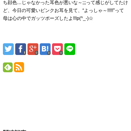
ち顔色…じゃなかった耳色が悪いな～;;;って感じがしてたけ
ど、今日の可愛いピンクお耳を見て、“よっしゃ～!!!!!”って
母は心の中でガッツポーズしたよ!!!p(^_-)☆
0
0
0