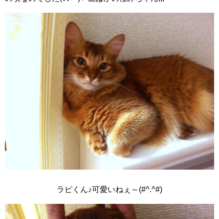
ラピくん♪可愛いねぇ～(#^.^#)