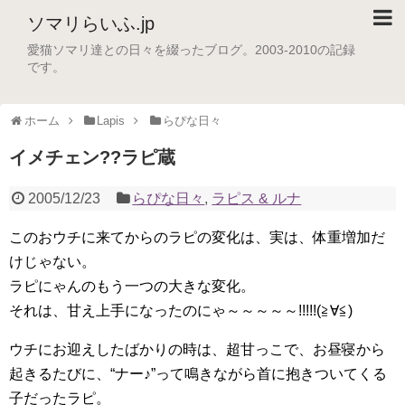
ソマリらいふ.jp
愛猫ソマリ達との日々を綴ったブログ。2003-2010の記録
です。
ホーム
Lapis
らぴな日々
イメチェン??ラピ蔵
2005/12/23
らぴな日々
,
ラピス & ルナ
このおウチに来てからのラピの変化は、実は、体重増加だ
けじゃない。
ラピにゃんのもう一つの大きな変化。
それは、甘え上手になったのにゃ～～～～～!!!!!(≧∀≦)
ウチにお迎えしたばかりの時は、超甘っこで、お昼寝から
起きるたびに、“ナー♪”って鳴きながら首に抱きついてくる
子だったラピ。