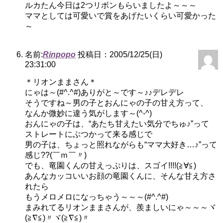
ルカたん今日は2つリボンもらいましたよ～～～
ママとしては可愛いで賞をあげたいくらい可愛かった
～
名前:
Rinpopo
投稿日：2005/12/25(日)
23:31:00
＊リオンままさん＊
にゃは～(#^.^#)ありがと～です～♪♪デレデレ
そうですね～男の子とおんにゃの子の甘え方って、
なんか微妙に違う気がします～(^-^)
おんにゃの子は、“あたち甘えたい気分でちゅ♪”って
ストレートにぶつかって来る感じで
男の子は、ちょっと照れながらも“ママ大好き…♪”って
感じ??(￣ｍ￣〃)
でも、竜園くんの甘えっぷりは、スゴイ!!!!(≧∀≦)
あんなカッコいいお顔の竜園くんに、そんな甘え方さ
れたら
もうメロメロになっちゃう～～～(#^.^#)
まみれてるリオンままさんが、羨ましいにゃ～～～ヾ
(≧∇≦)〃ヾ(≧∇≦)〃