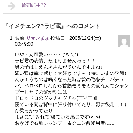
輪廻転生??
『イメチェン??ラピ蔵』へのコメント
名前:
リオンまま
投稿日：2005/12/24(土)
00:49:00
いや～ん可愛い～～～(*/∇＼*)
ラピ君の表情、たまりませんわっ！！
男の子は甘えん坊さんが多いんですよね♪
添い寝は幸せ感じて大好きです～（特にいまの季節）
んが！うちのは眠くなった時は髪の毛をチュパチュ
パ、ベロベロしながら首筋モミモミの嵐なんでシャン
プーしたての髪が朝には
ドロッドロのグッチャグチャ(￣▽￣;)!!
寝ている間は背中に張り付いてたり、顔に後足（！）
が乗っかってたり…
まさに“まみれて”寝ている感じです(>_<)
おかげで石鹸シャンプー＆クエン酸愛用者に…。