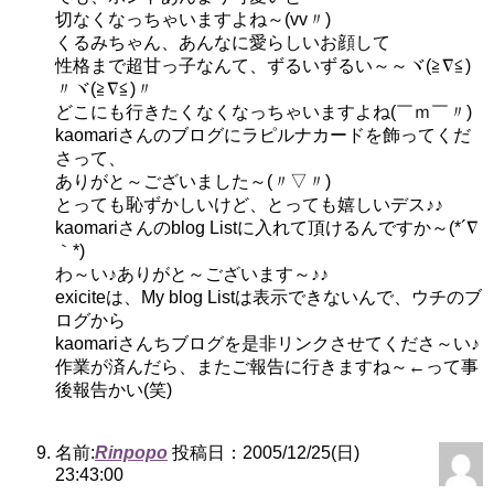
切なくなっちゃいますよね～(vv〃)
くるみちゃん、あんなに愛らしいお顔して
性格まで超甘っ子なんて、ずるいずるい～～ヾ(≧∇≦)
〃ヾ(≧∇≦)〃
どこにも行きたくなくなっちゃいますよね(￣ｍ￣〃)
kaomariさんのブログにラピルナカードを飾ってくだ
さって、
ありがと～ございました～(〃▽〃)
とっても恥ずかしいけど、とっても嬉しいデス♪♪
kaomariさんのblog Listに入れて頂けるんですか～(*´∇
｀*)
わ～い♪ありがと～ございます～♪♪
exiciteは、My blog Listは表示できないんで、ウチのブ
ログから
kaomariさんちブログを是非リンクさせてくださ～い♪
作業が済んだら、またご報告に行きますね～←って事
後報告かい(笑)
名前:
Rinpopo
投稿日：2005/12/25(日)
23:43:00