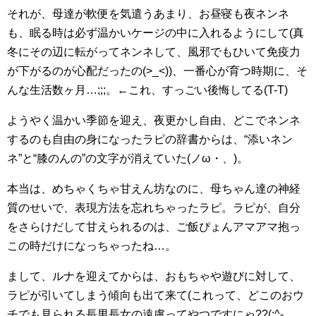
それが、母達が軟便を気遣うあまり、お昼寝も夜ネンネ
も、眠る時は必ず温かいケージの中に入れるようにして(真
冬にその辺に転がってネンネして、風邪でもひいて免疫力
が下がるのが心配だったの(>_<))、一番心が育つ時期に、そ
んな生活数ヶ月…;;;。←これ、すっごい後悔してる(T-T)
ようやく温かい季節を迎え、夜更かし自由、どこでネンネ
するのも自由の身になったラピの辞書からは、“添いネン
ネ”と“膝のんの”の文字が消えていた(ノω・、)。
本当は、めちゃくちゃ甘えん坊なのに、母ちゃん達の神経
質のせいで、表現方法を忘れちゃったラピ。ラピが、自分
をさらけだして甘えられるのは、ご飯ぴょんアマアマ抱っ
この時だけになっちゃったね…。
まして、ルナを迎えてからは、おもちゃや遊びに対して、
ラピが引いてしまう傾向も出て来て(これって、どこのおウ
チでも見られる長男長女の遠慮ってやつですにゃ??(;^-