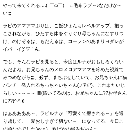
やって来てくれる….( ;￣ω￣)ゞ←毛布ラブ～♪なだけか～
い;;;
ラピのアマアマぶりは、ご飯ぴょんもレベルアップ。抱っ
こされながら、ひたすら体をぐりぐり母ちゃんになすりつ
け、のけぞるは、もだえるは、コーフンのあまりヨダレが
イパーイ(;´▽｀A。
でも、そんなラピを見ると、今度はルナがおもしろくない
んだよね。お兄ちゃんのメロメロアマアマを冷めた視線で
みつめながら;;;、必ず、まちぶせしていて、お兄ちゃんに猫
パンチ一発入れるちっちゃいちゃん(ノ∇≦*)。これまたいじ
らしい～～～～!!!!!(妬いてるのは、お兄ちゃんに??お母さん
に??(^-^;))
はぁああああ～、ラピルナが「可愛くて癒される～」を通
り越して、「愛おしすぎて切ない～」になってる、今日こ
の頃なのでした(vv〃)←親ばかの極みぢゃん;;;