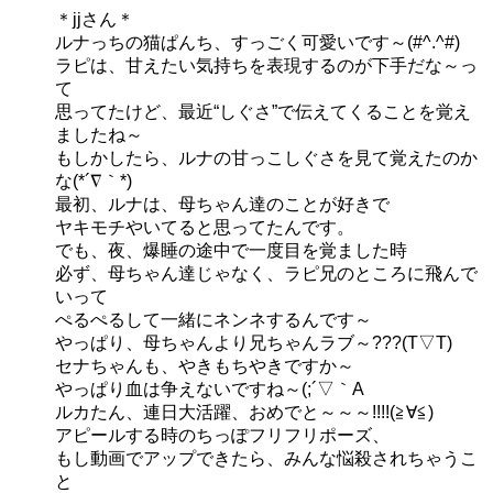
＊jjさん＊
ルナっちの猫ぱんち、すっごく可愛いです～(#^.^#)
ラピは、甘えたい気持ちを表現するのが下手だな～っ
て
思ってたけど、最近“しぐさ”で伝えてくることを覚え
ましたね～
もしかしたら、ルナの甘っこしぐさを見て覚えたのか
な(*´∇｀*)
最初、ルナは、母ちゃん達のことが好きで
ヤキモチやいてると思ってたんです。
でも、夜、爆睡の途中で一度目を覚ました時
必ず、母ちゃん達じゃなく、ラピ兄のところに飛んで
いって
ぺるぺるして一緒にネンネするんです～
やっぱり、母ちゃんより兄ちゃんラブ～???(T▽T)
セナちゃんも、やきもちやきですか～
やっぱり血は争えないですね～(;´▽｀A
ルカたん、連日大活躍、おめでと～～～!!!!(≧∀≦)
アピールする時のちっぽフリフリポーズ、
もし動画でアップできたら、みんな悩殺されちゃうこ
と