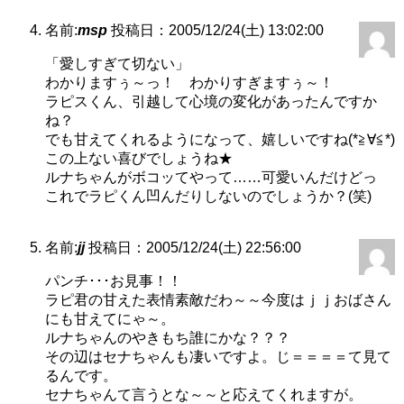
名前:
msp
投稿日：2005/12/24(土) 13:02:00
「愛しすぎて切ない」
わかりますぅ～っ！ わかりすぎますぅ～！
ラピスくん、引越して心境の変化があったんですか
ね？
でも甘えてくれるようになって、嬉しいですね(*≧∀≦*)
この上ない喜びでしょうね★
ルナちゃんがボコッてやって……可愛いんだけどっ
これでラピくん凹んだりしないのでしょうか？(笑)
名前:
jj
投稿日：2005/12/24(土) 22:56:00
パンチ･･･お見事！！
ラピ君の甘えた表情素敵だわ～～今度はｊｊおばさん
にも甘えてにゃ～。
ルナちゃんのやきもち誰にかな？？？
その辺はセナちゃんも凄いですよ。じ＝＝＝＝て見て
るんです。
セナちゃんて言うとな～～と応えてくれますが。