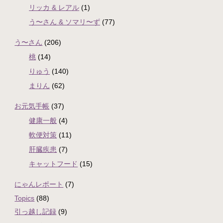
リッカ & レアル
(1)
う〜さん & ソマリ〜ず
(77)
う〜さん
(206)
桃
(14)
りゅう
(140)
まりん
(62)
お元気手帳
(37)
健康一般
(4)
軟便対策
(11)
肝臓疾患
(7)
キャットフード
(15)
にゃんレポート
(7)
Topics
(88)
引っ越し記録
(9)