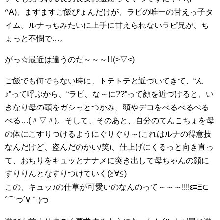
^A)、ますますご飯ぴょんだけが、ラピの唯一の甘えっ子タ
イム。ルナっちみたいに上手に甘えられないラピ兄が、ち
ょっと不憫で…。
がっ☆最近は違うのだ～～～!!!(>▽<)
ご飯でも何でもない時に、トテトテと近づいてきて、“ん
♪”って呼ぶから、“ラピ、な～に??”って顔を近づけると、い
きなり母の頭をガシっとつかみ、頭やデコをぺるぺるぺる
ぺる…(〃▽〃)。そして、そのあと、自分のてんこちょを母
の体にこすりつけるようにぐりぐり～(これはルナの得意技
なんだけど、盗んだのかい/笑)、仕上げにくるっと向き直っ
て、おちりをキュッとナナメに突き出して母ちゃんの顔に
すりりんとなすりつけていく(≧∀≦)
この、キュッ♪の仕草が可愛いのなんのって～～～!!!!ε≡Ξ⊂
´⌒つ´∀｀)つ