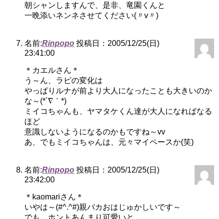
朝シャンしますんで、是非、竜園くんと
一晩添いネンネさせてください(〃v〃)
名前:
Rinpopo
投稿日：2005/12/25(日)
23:41:00
＊カエルさん＊
う～ん、ラピの変化は
やっぱりルナが前より大人になったことも大きいのか
な～(*´∇｀*)
ミイコちゃんも、ヤマタケくん達が大人になればなる
ほど
意識しないようになるのかもですね～vv
あ、でもミイコちゃんは、元々マイペースか(笑)
名前:
Rinpopo
投稿日：2005/12/25(日)
23:42:00
＊kaomariさん＊
いやは～(#^.^#)親バカおはじゅかしいです～
でも、ホントあんまり可愛いと