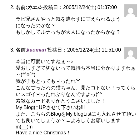
名前:
カエル
投稿日：2005/12/24(土) 01:37:00
ラピ兄さんやっと気を遣わずに甘えられるよう
になったのかな？
もしかしてルナっちが大人になったからかな？
名前:
kaomari
投稿日：2005/12/24(土) 11:51:00
本当に可愛いですねぇ～♪
愛おしすぎて切ないって気持ち本当に分かりますわぁ
～(*^o^*)
我が子もとっても甘ったれ^^
こんな甘ったれの猫ちゃん、見たコトない！ってくら
いスゴイ甘ったれぶりなんですよっ(^^ゞ
素敵なカードありがとうございました！
My BlogにUPさせて下さいね!!!
また、こちらのBlogをMy blogListにも入れさせて頂い
ても良いでしょうか？←よろしくお願いします
m(__)m
Have a nice Christmas！