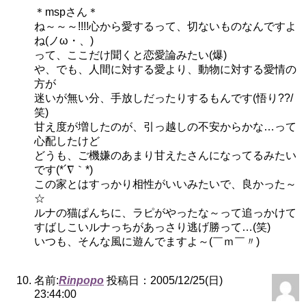
＊mspさん＊
ね～～～!!!!心から愛するって、切ないものなんですよ
ね(ノω・、)
って、ここだけ聞くと恋愛論みたい(爆)
や、でも、人間に対する愛より、動物に対する愛情の
方が
迷いが無い分、手放しだったりするもんです(悟り??/
笑)
甘え度が増したのが、引っ越しの不安からかな…って
心配したけど
どうも、ご機嫌のあまり甘えたさんになってるみたい
です(*´∇｀*)
この家とはすっかり相性がいいみたいで、良かった～
☆
ルナの猫ぱんちに、ラピがやったな～って追っかけて
すばしこいルナっちがあっさり逃げ勝って…(笑)
いつも、そんな風に遊んでますよ～(￣ｍ￣〃)
名前:
Rinpopo
投稿日：2005/12/25(日)
23:44:00