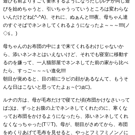
遊びも前よりすごく要求するようになったし(ルナが同じ遊
びを始めちゃうと、引いちゃうっていうところは変わらな
いんだけどね(;^-^A)、それに、ぬぁんと!!!!夜、母ちゃん達
のすぐそばでネンネしてくれるようになったよ～～～!!!!(ノ
◇≦。)
母ちゃんのお布団の中にまで来てくれるわけじゃないか
ら、添いネンネとはいえないけど、それでも寝室に移動す
るのを嫌って、一人猫部屋でネンネしてた前の家から比べ
たら、すっご～～～い進化!!!!
朝目が覚めると、目の前にラピの顔があるなんて、もうそ
んな日はこないと思ってたよぉ～(つд⊂)。
ルナの方は、母が毛布だけで寝てた頃(布団かけなさいって
ば;;)は、ずっとお腹の上でネンネしてくれたのに、寒くな
ってお布団をかけるようになったら、添いネンネしてくれ
なくなっちゃった(T▽T)。母が、朝目がさめてから、布団
をめくりあげて毛布を見せると、やっとフミフミノンノに