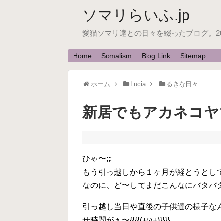
ソマリらいふ.jp
愛猫ソマリ達との日々を綴ったブログ。200
Home
Somalism
Blog Link
Sitemap
ホーム
Lucia
るきな日々
新居でもアカネコヤ
ひゃ〜;;;
もう引っ越しから１ヶ月が経とうとしてる
なのに、ど〜してまだこんなにバタバタなの〜
引っ越し当日や直後の子供達の様子な
せ時間がぁ〜{{{{(+ω+)}}}}