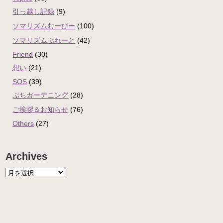
引っ越し記録
(9)
ソマリズムむーびー
(100)
ソマリズムぷれーと
(42)
Friend
(30)
想い
(21)
SOS
(39)
ぷちガーデニング
(28)
ご挨拶＆お知らせ
(76)
Others
(27)
Archives