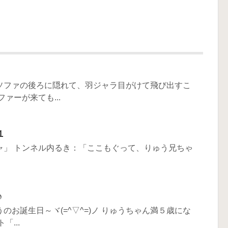
ソファの後ろに隠れて、羽ジャラ目がけて飛び出すこ
ァーが来ても...
１
ャ」 トンネル内るき：「ここもぐって、りゅう兄ちゃ
♪
お誕生日～ヾ(=^▽^=)ノ りゅうちゃん満５歳にな
...