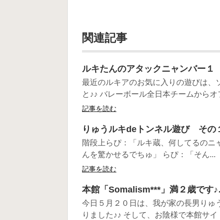
関連記事
ルキたんのアタックニャンバー１
最近のルキアのお気に入りの遊びは、
と♪♪ バレーボール全日本チームからオフ
記事を読む
りゅうルキdeトンネル遊び その
階段上らぴ：「ルキ蔵、何してるのニ
んを驚かせるでちゅ」 らぴ：「そん...
記事を読む
本館「Somalism***」満２歳です♪
今日５月２０日は、我が家の長男りゅうの
りました♪♪ そして、お陰様で本館サイト「