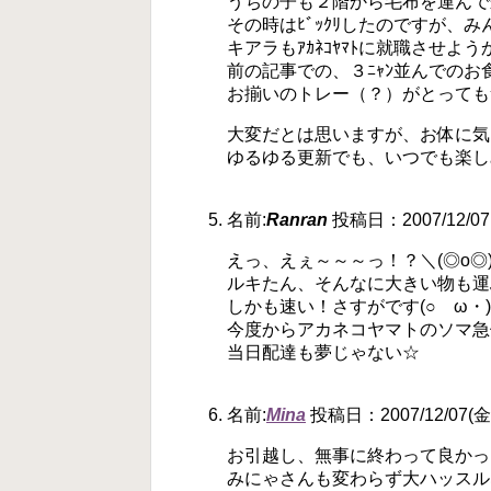
うちの子も２階から毛布を運んで
その時はﾋﾞｯｸﾘしたのですが、
キアラもｱｶﾈｺﾔﾏﾄに就職させようか
前の記事での、３ﾆｬﾝ並んでのお
お揃いのトレー（？）がとっても
大変だとは思いますが、お体に気
ゆるゆる更新でも、いつでも楽し
名前:
Ranran
投稿日：2007/12/07(
えっ、えぇ～～～っ！？＼(◎o◎)／
ルキたん、そんなに大きい物も運
しかも速い！さすがです(○ゝω・)
今度からアカネコヤマトのソマ急
当日配達も夢じゃない☆
名前:
Mina
投稿日：2007/12/07(金) 
お引越し、無事に終わって良かったです
みにゃさんも変わらず大ハッスル