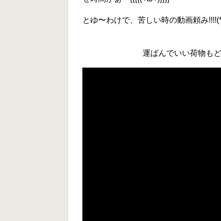
とゆ〜わけで、苦しい時の動画頼み!!!!(*
運ばんでいい荷物もど