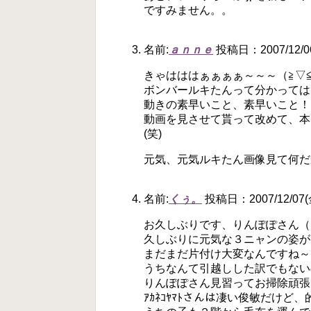
ですみません。。
名前:
ａｎｎｅ
投稿日：2007/12/06(
きゃはははぁぁぁぁ～～～（≧▽
ボンバールキたんって分かっては
動きの素早いこと、素早いこと！
動画を見させて貰って改めて、本
(笑)
元気、元気ルキたん画像見て何だ
名前:
くぅ。
投稿日：2007/12/07(金
お久しぶりです、りんぽぽさん（≧
久しぶりに元気な３ニャンの姿が
まだまだ片付け大変なんですね～
うちなんて引越しした訳でもない
りんぽぽさん見習ってお掃除頑張
ｱｶﾈｺﾔﾏﾄさんは凄い俊敏だけど、