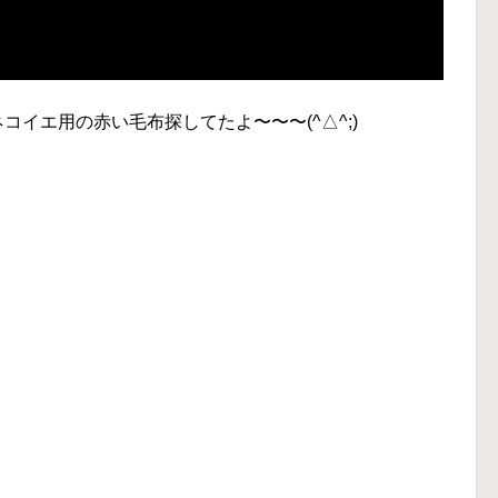
コイエ用の赤い毛布探してたよ〜〜〜(^△^;)