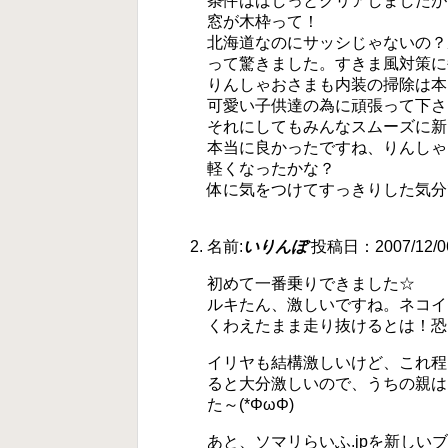
条件はばしっとクリアしましたが
窓が木枠って！
北海道なのにサッシじゃないの？
って驚きました。すきま風対策に
りんしゃおさまも内装の掃除は本
可愛い子供達の為に頑張って下さ
それにしてもみんなスムーズに新
本当に良かったですね、りんしゃ
軽くなったかな？
体に気をつけてすっきりした気分
名前:
いりんぼ
投稿日：2007/12/06(
初めて一番乗りできました☆
ルキたん、激しいですね。ネコイ
くわえたまま走り抜けるとは！恐
イリヤも結構激しいけど、これ程
ると大分激しいので、うちの親は
た～(*ΦωΦ)
あと、ソマリらいふ.jpを新し