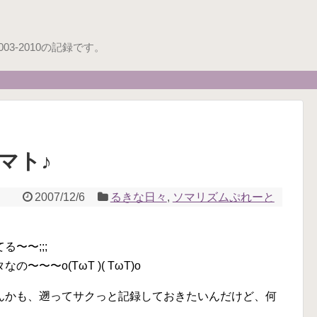
3-2010の記録です。
マト♪
2007/12/6
るきな日々
,
ソマリズムぷれーと
〜〜;;;
〜〜o(TωT )( TωT)o
んかも、遡ってサクっと記録しておきたいんだけど、何