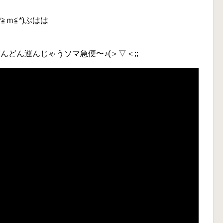
≧ｍ≦*)ぶはは
んどん運んじゃうソマ急便〜♪(＞▽＜;;