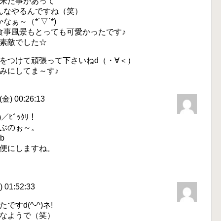
来た事があって
みんなやるんですね（笑）
なぁ～（*´▽`*)
食事風景もとっても可愛かったです♪
素敵でした☆
をつけて頑張って下さいねd（・∀＜）
みにしてま～す♪
金) 00:26:13
ﾋﾞｯｸﾘ！
ぶのぉ～。
b
便にしますね。
01:52:33
d(^-^)ネ!
なようで（笑）