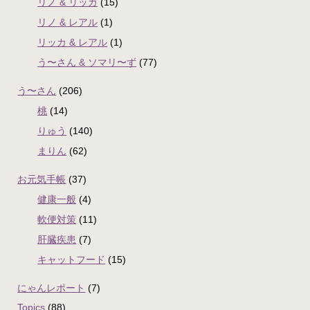
リノ & リッカ
(15)
リノ & レアル
(1)
リッカ & レアル
(1)
う〜さん & ソマリ〜ず
(77)
う〜さん
(206)
桃
(14)
りゅう
(140)
まりん
(62)
お元気手帳
(37)
健康一般
(4)
軟便対策
(11)
肝臓疾患
(7)
キャットフード
(15)
にゃんレポート
(7)
Topics
(88)