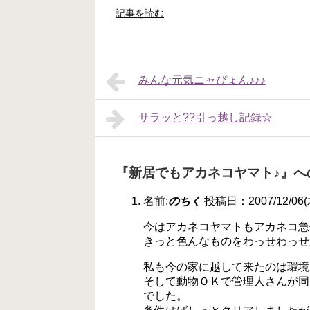
記事を読む
みんな元気ニャぴょん♪♪♪
サラッと??引っ越し記録☆
『新居でもアカネコヤマト♪』へ
名前:
のちく
投稿日：2007/12/06(木
今はアカネコヤマトもアカネコ急
きっと色んなものをわっせわっせ
私も今の家に越して来たのは環境
そして動物ＯＫで管理人さんが同
でした。