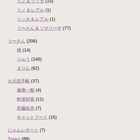
リノ & リッカ
(15)
リノ & レアル
(1)
リッカ & レアル
(1)
う〜さん & ソマリ〜ず
(77)
う〜さん
(206)
桃
(14)
りゅう
(140)
まりん
(62)
お元気手帳
(37)
健康一般
(4)
軟便対策
(11)
肝臓疾患
(7)
キャットフード
(15)
にゃんレポート
(7)
Topics
(88)