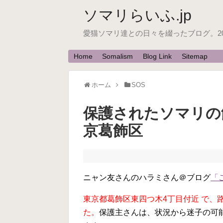
ソマリらいふ.jp
愛猫ソマリ達との日々を綴ったブログ。200
Home
Somalism
Blog Link
Sitemap
ホーム
SOS
保護されたソマリの
京葛飾区
ニャン友さんのハラミさん＠ブログ
「
東京都葛飾区東四つ木4丁目付近 で、
た。
保護主さんは、状況から迷子の可