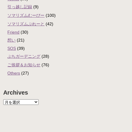
引っ越し記録
(9)
ソマリズムむーびー
(100)
ソマリズムぷれーと
(42)
Friend
(30)
想い
(21)
SOS
(39)
ぷちガーデニング
(28)
ご挨拶＆お知らせ
(76)
Others
(27)
Archives