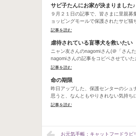
サビ子たんにお家が決まりました♪
９月２１日の記事で、皆さまに里親募
ョッピングモールで保護されたサビ猫ち
記事を読む
虐待されている盲導犬を救いたい【
ニャン友さんのnagomiさん(＠「さ
nagomiさんの記事をコピペさせていただ
記事を読む
命の期限
昨日アップした、保護センターのシュナ
思うと、なんともやりきれない気持ちにな
記事を読む
お元気手帳：キャットフードラビリ