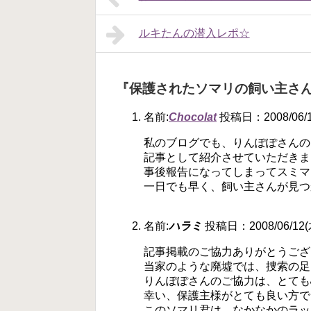
ルキたんの潜入レポ☆
『保護されたソマリの飼い主さ
名前:
Chocolat
投稿日：2008/06/12
私のブログでも、りんぽぽさんの
記事として紹介させていただきま
事後報告になってしまってスミマ
一日でも早く、飼い主さんが見つ
名前:
ハラミ
投稿日：2008/06/12(木
記事掲載のご協力ありがとうござ
当家のような廃墟では、捜索の足
りんぽぽさんのご協力は、とても心強い
幸い、保護主様がとても良い方で
このソマリ君は、なかなかのラッキ