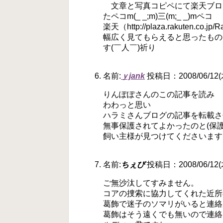
文章と写真コピペにて楽天ブロ
たペコm(_ _;m)三(m;_ _)mペコ
楽天（http://plaza.rakuten.co.j
幅広く見てもらえると思ったもの
す(￣人￣)祈り
名前:
ｙjank
投稿日：2008/06/12(木
りんぽぽさんのこの記事を読み
わわっと思い
ハラミさんブログの記事を転載さ
無事保護されてよかったのと(保
飼い主様が見つけてくださいます
名前:
ちぇび
投稿日：2008/06/12(木
ご無沙汰してすみません。
コアの捜索に協力してくれた近所
葛飾で迷子のソマリがいると連絡
葛飾はそう遠くでも無いので連絡