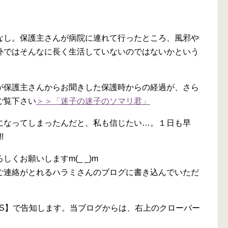
なし。保護主さんが病院に連れて行ったところ、風邪や
外ではそんなに長く生活していないのではないかという
が保護主さんからお聞きした保護時からの経過が、さら
ご覧下さい
＞＞「迷子の迷子のソマリ君」
になってしまったんだと、私も信じたい…。１日も早
!
くお願いしますm(_ _)m
ご連絡がとれるハラミさんのブログに書き込んでいただ
OS】で告知します。当ブログからは、右上のクローバー