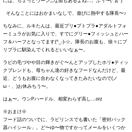
には、ちょっとウーン;;;な面もあるよね…。ふぅ〜(*´д`*)
そんなことにはおかまいなしで、遊びに熱中する隊長〜♪
ちなみに、ルキたんは、最近プリ●プトプラ●アダルトフォ
ーミュラがお気に入りで、すでにグリー●フィッシュとハー
フ＆ハーフとなってます(^_-)-☆。隊長のお腹も、徐々にプ
リプラに馴染んでくれるといいなぁ〜。
ラピの毛づやや目の輝きがぐ〜んとアップしたホリ●ティッ
クブレンドも、母ちゃん達の好きなフードなんだけど、最
近、どうもお腹に合わなくなってきたみたいなので(ノ
ω・、)お休みちう〜。
はぁ〜。ウンPハードル、相変わらず高し…orz
※おまけ※
フード話のついでに、ラビリンスでも書いた「密封パック
器ハイシール」。ど〜ゆ〜物ですかってメールをいくつか