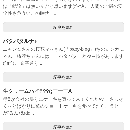
は「結論」は無いんだと思います(;^-^A。 人間のご飯の安
全性も危ういこの時代、...
記事を読む
バタバタルナ♪
ニャン友さんの桜花ママさん(「baby-blog」)ちのシンガに
ゃん、桜花ちゃんには、「バタバタ」とゆ～技があります
(^m^)。 文字通り...
記事を読む
生クリームハイ???(;￣ー￣A
母Bが会社の帰りにケーキを買って来てくれたvv。 さっそ
く～とばかりに苺のショートケーキを食べてたら、ラピ
が“るん♪&rdq...
記事を読む