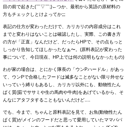
目の前で起きた(￣▽￣;)←つか、最初から英語の原材料の
方もチェックしとけよってか;;;
表記の仕方が変わっただけで、カリカリの内容成分はこれ
までと変わりはないことは確認したし、実際、この書き方
の方が「正直」なんだけど、だったらHPで、その点もっと
しっかり告知してほしかったなぁ〜。(原料表記が変わった
事について、今日現在、HP上では何の説明もなかったもの)
わが家の場合は、とにかく隊長の「ウンPハードル」があっ
て、ウンPで合格したフードは滅多なことがない限り外せな
いっていう縛りもあるし、カリカリ以外にも、動物性たん
ぱく質(茹でササミや生の馬肉や牛肉)をあげているから、そ
んなにアタフタすることもないんだけど….
でも、今まで、ちゃんと原料表記を見て、お魚(動物性たん
ぱく質)がメインのフードだと思って愛用していたママパパ