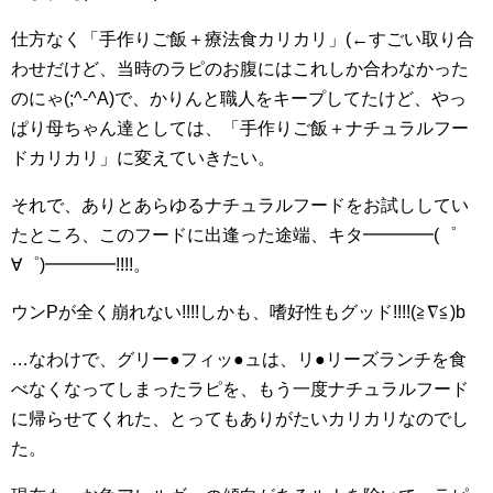
仕方なく「手作りご飯＋療法食カリカリ」(←すごい取り合
わせだけど、当時のラピのお腹にはこれしか合わなかった
のにゃ(;^-^A)で、かりんと職人をキープしてたけど、やっ
ぱり母ちゃん達としては、「手作りご飯＋ナチュラルフー
ドカリカリ」に変えていきたい。
それで、ありとあらゆるナチュラルフードをお試ししてい
たところ、このフードに出逢った途端、キタ━━━━(゜
∀゜)━━━━!!!!。
ウンPが全く崩れない!!!!しかも、嗜好性もグッド!!!!(≧∇≦)b
…なわけで、グリー●フィッ●ュは、リ●リーズランチを食
べなくなってしまったラピを、もう一度ナチュラルフード
に帰らせてくれた、とってもありがたいカリカリなのでし
た。