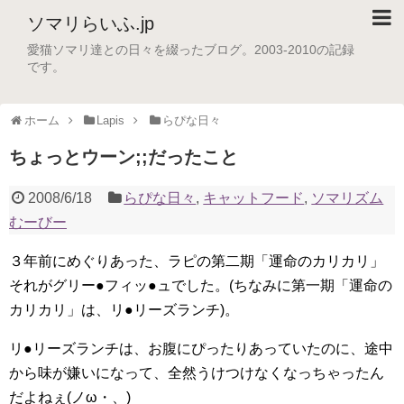
ソマリらいふ.jp
愛猫ソマリ達との日々を綴ったブログ。2003-2010の記録
です。
ホーム
Lapis
らぴな日々
ちょっとウーン;;だったこと
2008/6/18
らぴな日々
,
キャットフード
,
ソマリズム
むーびー
３年前にめぐりあった、ラピの第二期「運命のカリカリ」
それがグリー●フィッ●ュでした。(ちなみに第一期「運命の
カリカリ」は、リ●リーズランチ)。
リ●リーズランチは、お腹にぴったりあっていたのに、途中
から味が嫌いになって、全然うけつけなくなっちゃったん
だよねぇ(ノω・、)