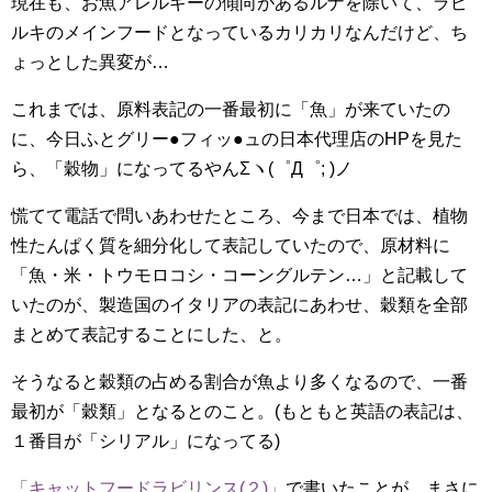
現在も、お魚アレルギーの傾向があるルナを除いて、ラピ
ルキのメインフードとなっているカリカリなんだけど、ち
ょっとした異変が…
これまでは、原料表記の一番最初に「魚」が来ていたの
に、今日ふとグリー●フィッ●ュの日本代理店のHPを見た
ら、「穀物」になってるやんΣヽ(゜Д゜; )ノ
慌てて電話で問いあわせたところ、今まで日本では、植物
性たんぱく質を細分化して表記していたので、原材料に
「魚・米・トウモロコシ・コーングルテン…」と記載して
いたのが、製造国のイタリアの表記にあわせ、穀類を全部
まとめて表記することにした、と。
そうなると穀類の占める割合が魚より多くなるので、一番
最初が「穀類」となるとのこと。(もともと英語の表記は、
１番目が「シリアル」になってる)
「キャットフードラビリンス(２)」
で書いたことが、まさに