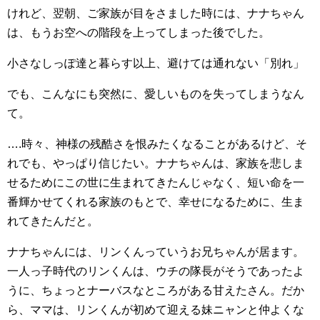
けれど、翌朝、ご家族が目をさました時には、ナナちゃん
は、もうお空への階段を上ってしまった後でした。
小さなしっぽ達と暮らす以上、避けては通れない「別れ」
でも、こんなにも突然に、愛しいものを失ってしまうなん
て。
….時々、神様の残酷さを恨みたくなることがあるけど、そ
れでも、やっぱり信じたい。ナナちゃんは、家族を悲しま
せるためにこの世に生まれてきたんじゃなく、短い命を一
番輝かせてくれる家族のもとで、幸せになるために、生ま
れてきたんだと。
ナナちゃんには、リンくんっていうお兄ちゃんが居ます。
一人っ子時代のリンくんは、ウチの隊長がそうであったよ
うに、ちょっとナーバスなところがある甘えたさん。だか
ら、ママは、リンくんが初めて迎える妹ニャンと仲よくな