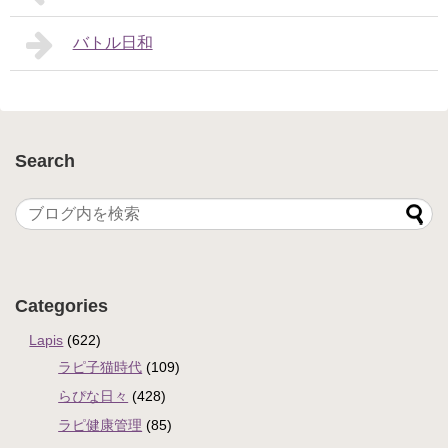
バトル日和
Search
Categories
Lapis
(622)
ラピ子猫時代
(109)
らぴな日々
(428)
ラピ健康管理
(85)