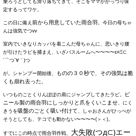
乗ろうとしても滑り落ちてきて、そこをママががっつり保
定するってワケ。
前から用意していた雨合羽
この日に備え
。今日の母ちゃ
んは強気でつvv
室内でいきなりカッパを着こんだ母ちゃんに、思いきり腰
が引けたラピを捕まえ、いざバスルームへ〜〜〜〜ε≡Ξ⊂
´⌒つ´∀｀)つ
ものの３０秒で、その強気は脆
が。シャンプー開始後、
くも崩れ去った
。
ビ
いつものごとくりんぽぽの肩にジャンプしてきたラピ。
ニール製の雨合羽にしっかりと爪をくいこませ
、にく
吸盤のごとく吸い付けて
きうを
、しゃおさんがひっぺが
そうとしても、テコでも動かない〜〜〜〜(＞＜)。
大失敗(つд⊂)エー
すでにこの時点で雨合羽作戦、