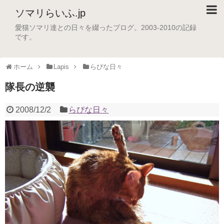
ソマリらいふ.jp
愛猫ソマリ達との日々を綴ったブログ。2003-2010の記録
です。
ホーム
Lapis
らぴな日々
隊長の逆襲
2008/12/2
らぴな日々