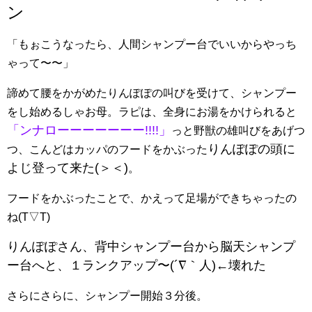
ン
「もぉこうなったら、人間シャンプー台でいいからやっち
ゃって〜〜」
諦めて腰をかがめたりんぽぽの叫びを受けて、シャンプー
をし始めるしゃお母。ラピは、全身にお湯をかけられると
「ンナローーーーーーー!!!!」
っと野獣の雄叫びをあげつ
りんぽぽの頭に
つ、こんどはカッパのフードをかぶった
よじ登って来た(＞＜)
。
フードをかぶったことで、かえって足場ができちゃったの
ね(T▽T)
りんぽぽさん、背中シャンプー台から脳天シャンプ
ー台へと、１ランクアップ〜(´∇｀人)←壊れた
さらにさらに、シャンプー開始３分後。