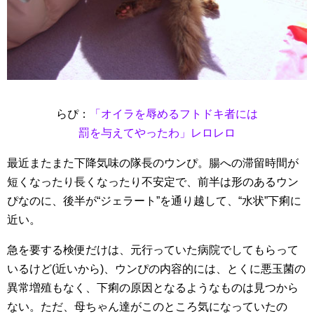
らぴ：
「オイラを辱めるフトドキ者には
罰を与えてやったわ」レロレロ
最近またまた下降気味の隊長のウンぴ。腸への滞留時間が
短くなったり長くなったり不安定で、前半は形のあるウン
ぴなのに、後半が“ジェラート”を通り越して、“水状”下痢に
近い。
急を要する検便だけは、元行っていた病院でしてもらって
いるけど(近いから)、ウンぴの内容的には、とくに悪玉菌の
異常増殖もなく、下痢の原因となるようなものは見つから
ない。ただ、母ちゃん達がこのところ気になっていたの