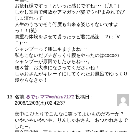
お疲れ様ですっ！といった感じですね･･･（;´Д｀）
しかし室内で何故かアマガッパ姿でウ○Pまみれでび
しょ濡れって･･･
人生のうちでそう何度も出来る姿じゃないですよ
っ！！(笑)
貴重な体験をさせて貰ったラピ君に感謝！？(；´∀
｀)･･･
シャンプーって腰にキますよね･･･
私もこないだプチぎっくり腰をやったのはcocoの
シャンプーが原因でしたからね･･･。
腰＆首、お大事になさってくださいね！！
しゃおさんがキレーイにしてくれたお風呂でゆっくり
浸からなきゃ！
名前:
るでぃママ=chizu7171
投稿日：
2008/12/03(水) 02:42:37
夜中に ひとりでこんなに笑ってよいものだろーか？
いやいやいやいや、りんしゃおさん、おつかれさまで
した～。