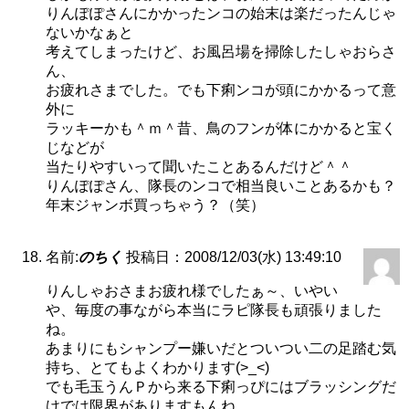
りんぽぽさんにかかったンコの始末は楽だったんじゃ
ないかなぁと
考えてしまったけど、お風呂場を掃除したしゃおらさ
ん、
お疲れさまでした。でも下痢ンコが頭にかかるって意
外に
ラッキーかも＾ｍ＾昔、鳥のフンが体にかかると宝く
じなどが
当たりやすいって聞いたことあるんだけど＾＾
りんぽぽさん、隊長のンコで相当良いことあるかも？
年末ジャンボ買っちゃう？（笑）
名前:
のちく
投稿日：2008/12/03(水) 13:49:10
りんしゃおさまお疲れ様でしたぁ～、いやい
や、毎度の事ながら本当にラピ隊長も頑張りました
ね。
あまりにもシャンプー嫌いだとついつい二の足踏む気
持ち、とてもよくわかります(>_<)
でも毛玉うんＰから来る下痢っぴにはブラッシングだ
けでは限界がありますもんね…。