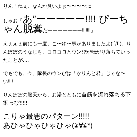
りん「ねぇ、なんか臭いよぉ〜〜〜〜;;;;」
あ”ーーーーー!!!! ぴーち
しゃお「
ゃん脱糞
だーーーーーーー!!!!!!!」
えぇえぇ前にも一度、こ〜ゆ〜事がありましたよ(;´Д`)。り
んぽぽのうなじを、コロコロとウンぴが転がり落ちていっ
たことが….
でもでも、今、隊長のウンぴは「かりんと君」じゃな〜
い!!!!
首筋を流れ落ちる下
りんぽぽの脳天から、お湯とともに
痢っぴ!!!!!
こりゃ最悪のパターン!!!!!
あひゃひゃひゃひゃ(≧∀≦*)