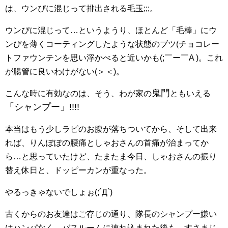
は、ウンぴに混じって排出される毛玉;;;。
ウンぴに混じって…というようり、ほとんど「毛棒」にウ
ンぴを薄くコーティングしたような状態のブツ(チョコレー
トファウンテンを思い浮かべると近いかも(;￣ー￣A )。これ
が腸管に良いわけがない(＞＜)。
鬼門
こんな時に有効なのは、そう、わが家の
ともいえる
「シャンプー」!!!!
本当はもう少しラピのお腹が落ちついてから、そして出来
れば、りんぽぽの腰痛としゃおさんの首痛が治まってか
ら…と思っていたけど、たまたま今日、しゃおさんの振り
替え休日と、ドッピーカンが重なった。
やるっきゃないでしょぉ(;´Д`)
古くからのお友達はご存じの通り、隊長のシャンプー嫌い
はハンパなく、バスルームに連れ込まれた後も、すさまじ