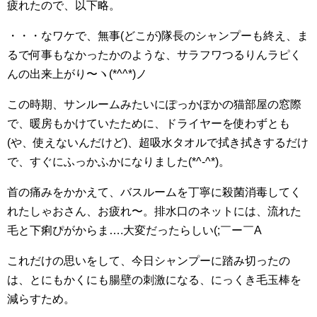
疲れたので、以下略。
・・・なワケで、無事(どこが)隊長のシャンプーも終え、ま
るで何事もなかったかのような、サラフワつるりんラピく
んの出来上がり〜ヽ(*^^*)ノ
この時期、サンルームみたいにぽっかぽかの猫部屋の窓際
で、暖房もかけていたために、ドライヤーを使わずとも
(や、使えないんだけど)、超吸水タオルで拭き拭きするだけ
で、すぐにふっかふかになりました(*^-^*)。
首の痛みをかかえて、バスルームを丁寧に殺菌消毒してく
れたしゃおさん、お疲れ〜。排水口のネットには、流れた
毛と下痢ぴがからま….大変だったらしい(;￣ー￣A
これだけの思いをして、今日シャンプーに踏み切ったの
は、とにもかくにも腸壁の刺激になる、にっくき毛玉棒を
減らすため。