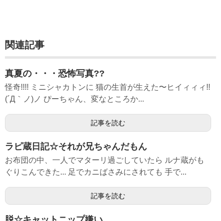
関連記事
真夏の・・・恐怖写真??
怪奇!!!! ミニシャカトンに 猫の生首が生えた〜ヒイィィィ!!
(´Д｀ノ)ノ ぴーちゃん、変なところか...
記事を読む
ラピ蔵日記☆それが兄ちゃんだもん
お布団の中、一人でマターリ過ごしていたら ルナ蔵がも
ぐりこんできた... 足でカニばさみにされても 手で...
記事を読む
脱☆キャットニップ嫌い