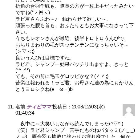
折角の合羽作戦も、隊長の方が一枚上手だったみたい
ですね(*＞艸＜)
ラピ君さらふわ～♪ 触わらせて欲しい～。
頑張った腰も首も、おふたりともお大事になさって下
さい。
うちもレオンさんが最近、後半トロトロうんぴで、
おちりまわりの毛がスッテンテンになっちゃいそ～
(＞▽＜;)
良いうんぴは目標ですね。
ラピ君、シャンプー効果バッチリ出ますよ、きっと
(*^_^*)
でも、その前に毛玉ゲロッピかな？(＾＾;)
苦労は報われる！ラピ君、お母さん達の為にもかりん
とうヨロシクね(●ゝω・)b
名前:
ティビママ
投稿日：2008/12/03(水)
01:40:34
夜中に～大笑いしながら読んでしまった(^▽^;)
（笑）ラピ君シャンプー苦手だものねパタッミ(ノ;_ _)
ノ =3 雨合羽も惨敗に終わりお疲れ様でした 何か