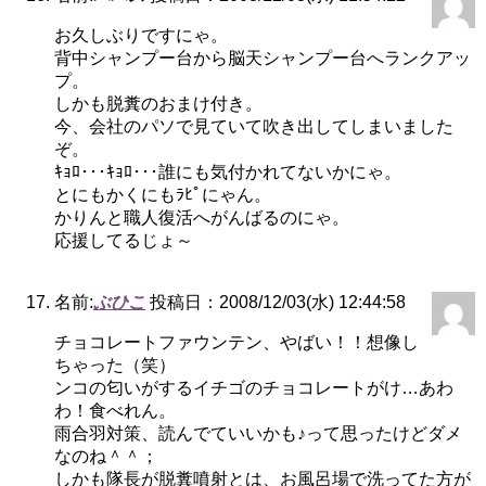
お久しぶりですにゃ。
背中シャンプー台から脳天シャンプー台へランクアッ
プ。
しかも脱糞のおまけ付き。
今、会社のパソで見ていて吹き出してしまいました
ぞ。
ｷｮﾛ･･･ｷｮﾛ･･･誰にも気付かれてないかにゃ。
とにもかくにもﾗﾋﾟにゃん。
かりんと職人復活へがんばるのにゃ。
応援してるじょ～
名前:
ぶひこ
投稿日：2008/12/03(水) 12:44:58
チョコレートファウンテン、やばい！！想像し
ちゃった（笑）
ンコの匂いがするイチゴのチョコレートがけ…あわ
わ！食べれん。
雨合羽対策、読んでていいかも♪って思ったけどダメ
なのね＾＾；
しかも隊長が脱糞噴射とは、お風呂場で洗ってた方が