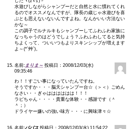
したヾ(≧∇≦)〃
水遊びしながらシャンプーだと自然と水に慣れてくれ
るのでオススメなんですが、隊長の歳じゃ水遊びを喜
ぶとも思えないないんですよね。なんかいい方法ない
かな～
この調子でルナルキもシャンプーしてふわふわ家族に
なっちゃうのはどうでしょう？ふわふわしてると気持
ちよくって、ついいつもよりスキンシップが増えます
よ～(*´艸`)。
名前:
まりま～
投稿日：2008/12/03(水)
09:35:46
わ！！すごい事になっていたんですね。
そうですか・・・脳天シャンプー台☆（＞＜）ごめん
なさい・・ぎゃはははははは！！！
ラピちゃん・・・・貴重な体験・・感謝です（＾
＾；）
ドライヤー嫌いの強い味方・・・に興味津々☆
名前:
パパス
投稿日：2008/12/03(水) 11:54:22