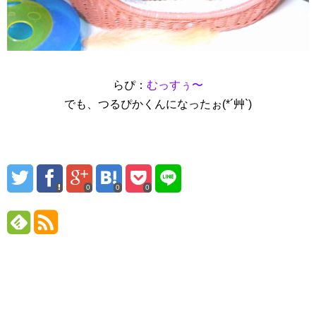
らぴ：
むっすぅ〜
でも、つるぴかくんになったぉ(*´艸`)
0
0
0