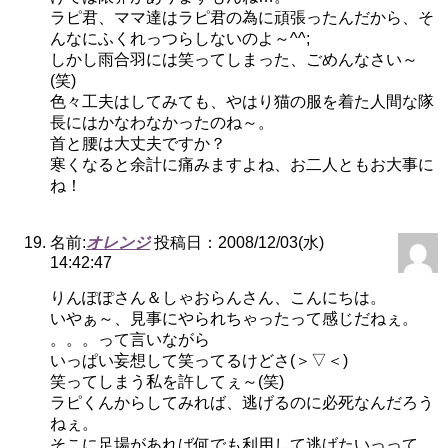
ラピ君、ママ達はラピ君の為に頑張ったんだから、そ
んなにふくれっつらしないのよ～^^;
しかし雨合羽には笑ってしまった、ごめんなさい～
(笑)
色々工夫はしてみても、やはり猫の服を着た人間な隊
長にはかなわなかったのね～。
首と腰は大丈夫ですか？
寒くなると余計に痛みますよね、お二人ともお大事に
ね！
名前:
オレンジ
投稿日：2008/12/03(水)
14:42:47
りんぽぽさん＆しゃおらんさん、こんにちは。
いやぁ～、見事にやられちゃったって感じだねぇ。
。。。って言いながら
いっぱい妄想して笑ってるけどさ(＞▽＜)
笑ってしまう私を許してぇ～(笑)
ラピくんからしてみれば、逃げるのに必死なんだろう
ねぇ。
そこに足場があれば何でも利用して逃げたいっって。