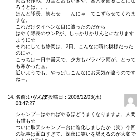
雨合羽作戦、万全とおもいきや、墓穴を掘ることにな
ろうとは。。。
ほんと隊長、笑わせ……んにゃ てこずらせてくれま
すな。
これだけタイヘンな目に遭ったのだから
はやく隊長のウンPが、しっかりかりんとになります
ように☆
それにしても静岡は、2日、こんなに晴れ模様だった
のにゃ。
こっちは一日中曇天で、夕方もパラパラ雨が。とって
も寒かったぁ。
近いようでも、やっぱしこんなにお天気が違うのです
ね～。
名前:
いりんぼ
投稿日：2008/12/03(水)
03:47:27
シャンプーはやればやるほどうまくなりますよ、人間
も猫も☆
ついに脳天シャンプー台に進化しましたか（笑）今回
の記事は面白すぎて、深夜に笑いを堪えるのが大変で