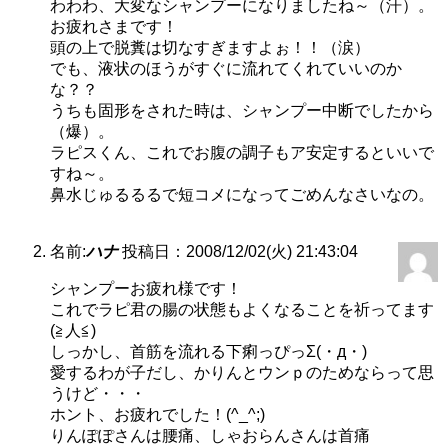
わわわ、大変なシャンプーになりましたね～（汗）。
お疲れさまです！
頭の上で脱糞は切なすぎますよぉ！！（涙）
でも、液状のほうがすぐに流れてくれていいのか
な？？
うちも固形をされた時は、シャンプー中断でしたから
（爆）。
ラピスくん、これでお腹の調子もア安定するといいで
すね～。
鼻水じゅるるるで短コメになってごめんなさいなの。
名前:
ハナ
投稿日：2008/12/02(火) 21:43:04
シャンプーお疲れ様です！
これでラピ君の腸の状態もよくなることを祈ってます
(≧人≦)
しっかし、首筋を流れる下痢っぴっΣ(・д・)
愛するわが子だし、かりんとウンｐのためならって思
うけど・・・
ホント、お疲れでした！(^_^;)
りんぽぽさんは腰痛、しゃおらんさんは首痛