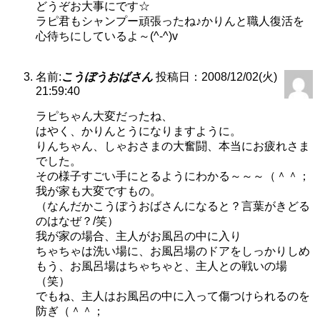
どうぞお大事にです☆
ラピ君もシャンプー頑張ったね♪かりんと職人復活を
心待ちにしているよ～(^-^)v
名前:
こうぼうおばさん
投稿日：2008/12/02(火)
21:59:40
ラピちゃん大変だったね、
はやく、かりんとうになりますように。
りんちゃん、しゃおさまの大奮闘、本当にお疲れさま
でした。
その様子すごい手にとるようにわかる～～～（＾＾；
我が家も大変ですもの。
（なんだかこうぼうおばさんになると？言葉がきどる
のはなぜ？/笑）
我が家の場合、主人がお風呂の中に入り
ちゃちゃは洗い場に、お風呂場のドアをしっかりしめ
もう、お風呂場はちゃちゃと、主人との戦いの場
（笑）
でもね、主人はお風呂の中に入って傷つけられるのを
防ぎ（＾＾；