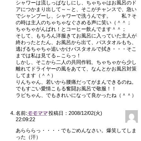
シャワーは流しっぱなしにし、ちゃちゃはお風呂のド
アにつかまり出して～～と、そこがチャンスで、急い
でシャンプーし、シャワーで洗うんです。 私？そ
の時は主人のちゃちゃなぐさめる声に笑い（＾＾；
ちゃちゃがんばれ！とコーヒー飲んでます＾＾；
そして、もちろん洋服きてお風呂に入っていた主人が
終わったとたん、お風呂から出て、バスタオルもち、
逃げるちゃちゃ追いかけバスタオルで拭き・・・そこ
までは私は見てる←こらっ！
しかし、そこから二人の共同作戦、ちゃちゃから少し
離れてドライヤーの風をあてて、なんとかお風呂対策
してます（＾＾）
りんちゃん、若いから腰痛だってがまんできるのね。
でもすごい愛情こもる奮闘お風呂で敬服！！
ラピちゃん、でもきれいになって良かったね（＾＾）
名前:
モモママ
投稿日：2008/12/02(火)
22:09:22
あらららっ・・・・でもごめんなさい。爆笑してしま
った（汗）