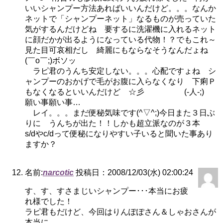
いいシャンプー方法あればいいんだけど。。。なんか
ネットで「シャンプーネット」なるものが売っていた
気がするんだけどね 要するに洗濯機に入れるネット
に顔だかが出るようになっている代物！？でもこれ～
見た目可哀相だし 綺麗にもならなそうなんだょね
(￣o￣;)ボソッ
ラピ君のうんち安定しない。。。心配ですょね シ
ャンプーのおかげで毛がお腹に入らなくなり 下痢Ｐ
もなくなるといいんだけど ☆彡 (-人-;)
願い事願い事…
レイ。。。まだ便秘気味です(^▽^;)今日また３日ぶ
りに うんちが出た！！しかも超立派なのが３本
s/dやc/dって便秘になりやすい子いると聞いた事あり
ますか？
名前:
narcotic
投稿日：2008/12/03(水) 02:00:24
す、す、すさまじいシャンプー･･･本当にお疲
れ様でした！
ラピ君もだけど、今回はりんぽぽさん＆しゃおさんが
本当に