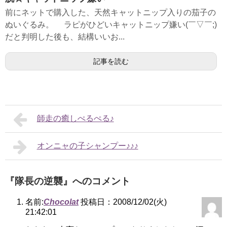
前にネットで購入した、天然キャットニップ入りの茄子の
ぬいぐるみ。 ラピがひどいキャットニップ嫌い(￣▽￣;)
だと判明した後も、結構いいお...
記事を読む
師走の癒しぺるぺる♪
オンニャの子シャンプー♪♪♪
『隊長の逆襲』へのコメント
名前:
Chocolat
投稿日：2008/12/02(火)
21:42:01