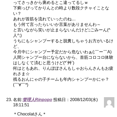
ってさっきから褒めるとこ違ってるしｗ
下痢っぴってかりんとの時より数段クチャイことな
い？
あれが首筋を流れていったのね…
もう何て言ったらいいか言葉がありませんわ～
と言いながら笑いが止まらないんだけど;;ごみーん(^
人^;)
うちにもシャンプーすると脱糞しちゃうお方がいるけ
ど、
今月中にシャンプー予定だから危ないわぁ(;￣ー￣A)
人間シャンプー台にならないから、首筋コロコロ体験
はしなくて済むと思うけど(*´艸`)
何はともあれ、りんぽぽさんもしゃおらんさんもお疲
れさま☆
残るおんにゃの子チームも年内シャンプーかにゃ？
(￣∀￣*)
名前:
管理人Rinpopo
投稿日：2008/12/03(水)
18:11:51
＊Chocolatさん＊