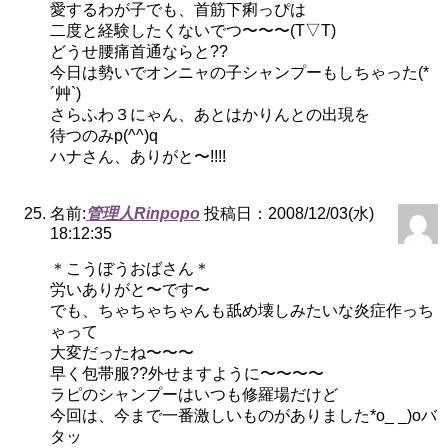
愛するわが子でも、首筋下痢っぴは
二度と経験したくないでつ〜〜〜(T▽T)
どうせ腰痛首通ならと??
今日は勢いでオンニャの子シャンプーもしちゃった(*
´艸`)
さらふわ３にゃん、あとはかりんとの出現を
待つのみp(^^)q
ハナさん、ありがと〜!!!!
名前:
管理人Rinpopo
投稿日：2008/12/03(水)
18:12:35
＊こうぼうおばさん＊
労いありがと〜です〜
でも、ちゃちゃちゃんも舐め壊しみたいな炎症作っち
ゃって
大変だったね〜〜〜
早く包帯服??外せますように〜〜〜〜
ラピのシャンプーはいつも修羅場だけど
今回は、今まで一番激しいものがありました*o_ _)oバ
タッ