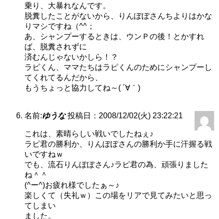
乗り、大暴れなんです。
脱糞したことがないから、りんぽぽさんちよりはかな
りマシですね（^^；
あ、シャンプーするときは、ウンＰの後！とかすれ
ば、脱糞されずに
済むんじゃないかしら！？
ラピくん、ママたちはラピくんのためにシャンプーし
てくれてるんだから、
もうちょっと協力してね～( ´∀｀)
名前:
ゆうな
投稿日：2008/12/02(火) 23:22:21
これは、素晴らしい戦いでしたねぇ♪
ラピ君の勝利か、りんぽぽさんの勝利か手に汗握る戦
いですねｗ
でも、流石りんぽぽさん♪ラピ君の為、頑張りました
ね＾＾
(^ー^)お疲れ様でしたぁ～♪
楽しくて（失礼ｗ）この場をリアで見てみたいと思っ
てしまい
ました。