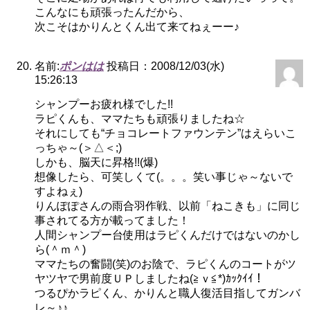
こんなにも頑張ったんだから、
次こそはかりんとくん出て来てねぇーー♪
名前:
ポンはは
投稿日：2008/12/03(水)
15:26:13
シャンプーお疲れ様でした!!
ラピくんも、ママたちも頑張りましたね☆
それにしても“チョコレートファウンテン”はえらいこ
っちゃ～(＞△＜;)
しかも、脳天に昇格!!(爆)
想像したら、可笑しくて(。。。笑い事じゃ～ないで
すよねぇ)
りんぽぽさんの雨合羽作戦、以前「ねこきも」に同じ
事されてる方が載ってました！
人間シャンプー台使用はラピくんだけではないのかし
ら(＾ｍ＾)
ママたちの奮闘(笑)のお陰で、ラピくんのコートがツ
ヤツヤで男前度ＵＰしましたね(≧ｖ≦*)ｶｯｸｲｲ！
つるぴかラピくん、かりんと職人復活目指してガンバ
レ～♪♪