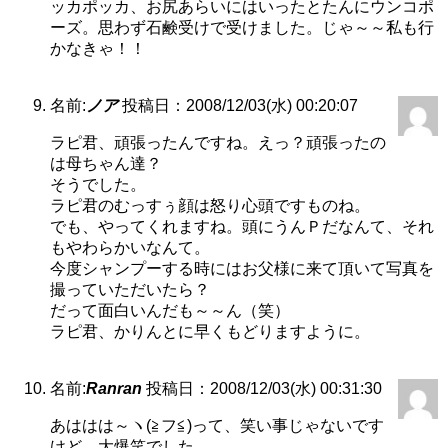
ッカポッカ、お尻あらいにはいったとたんにウンコポ
ーズ。思わず石鹸受けで受けました。じゃ～～私も行
かなきゃ！！
名前:
ノア
投稿日：2008/12/03(水) 00:20:07
ラピ君、頑張ったんですね。えっ？頑張ったの
は母ちゃん達？
そうでした。
ラピ君のむっすぅ顔は怒り心頭ですものね。
でも、やってくれますね。頭にうんＰだなんて、それ
もやわらかいなんて。
今度シャンプーする時にはお父様に来て頂いて写真を
撮っていただいたら？
だって面白いんだも～～ん（笑）
ラピ君、かりんとに早くもどりますように。
名前:
Ranran
投稿日：2008/12/03(水) 00:31:30
あははは～ヽ(≧フ≦)って、笑い事じゃないです
けど、大爆笑でした。