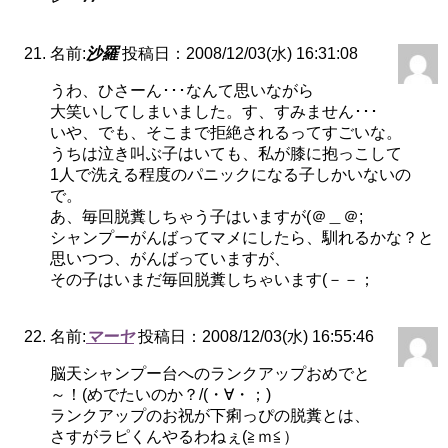
名前:
沙羅
投稿日：2008/12/03(水) 16:31:08
うわ、ひさーん･･･なんて思いながら
大笑いしてしまいました。す、すみません･･･
いや、でも、そこまで拒絶されるってすごいな。
うちは泣き叫ぶ子はいても、私が膝に抱っこして
1人で洗える程度のパニックになる子しかいないの
で。
あ、毎回脱糞しちゃう子はいますが(＠＿＠;
シャンプーがんばってマメにしたら、馴れるかな？と
思いつつ、がんばっていますが、
その子はいまだ毎回脱糞しちゃいます(－－；
名前:
マーヤ
投稿日：2008/12/03(水) 16:55:46
脳天シャンプー台へのランクアップおめでと
～！(めでたいのか？/(・∀・；)
ランクアップのお祝が下痢っぴの脱糞とは、
さすがラピくんやるわねぇ(≧ｍ≦）