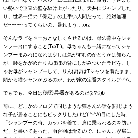
い勢いで垂直の壁を駆け上がったり、天井にジャンプした
り、世界一猫の「保定」の上手い人間だって、絶対無理
だ〜〜〜ってくらいの、暴れよう….orz
そんなラピを唯一おとなしくさせるのは、母の背中をシャ
ンプー台にすること(TωT )。母ちゃんも一緒になってシャ
ンプーまみれになれば少しは気がすむのかどうかは知らん
が、腰をかがめたりんぽぽの背にしがみついたラピを、し
ゃお母がシャンプーして、りんぽぽはTシャツを着たまま、
頭から猫シャンかぶるのが、わが家の定番スタイル(;^-^A。
秘密兵器
でもでも、今日は
があるのだ(≧∇≦)b
前に、どこかのブログで同じような猫さんの話を(同じよう
な子が居ることにもビックリしたけど(;^-^A)目にした時、
「シャンプーの時、カッパを着て、肩に乗られるのを防い
だ」と書いてあった。雨合羽は滑るので、にゃんこが肩に