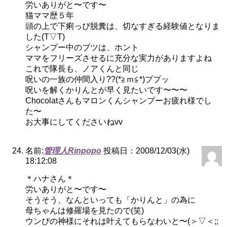
労いありがと〜です〜
猫ママ歴５年
頭の上で下痢っぴ脱糞は、切なすぎる経験値となりま
した(T▽T)
シャンプー中のブツは、ホント
ママをフリーズさせるに充分な実力がありますよね
これで隊長も、ノアくんと同じ
呪いの一族の仲間入り??(*≧ｍ≦*)ププッ
呪いを解くかりんとが早く見たいです〜〜〜
Chocolatさんもマロンくんシャンプーお疲れ様でし
た〜
お大事にしてくださいねvv
名前:
管理人Rinpopo
投稿日：2008/12/03(水)
18:12:08
＊ハナさん＊
労いありがと〜です〜
そうそう、なんといっても「かりんと」の為に
母ちゃんは修羅場を見たので(笑)
ウンぴの神様にそれは叶えてもらなわいと〜(＞▽＜;;