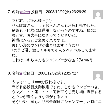
名前:
mimo
投稿日：2008/12/02(火) 23:29:29
ラピ君、お疲れ様～(^^)
りんぽぽさん、しゃおらんさんもお疲れ様でした。
秘策もラピ君には通用しなかったのですね、残念;;
腰と首、お大事になさってくださいね。
神様はきっとご褒美くれますよ。
美しい形のウンぴが生まれますように♪♪
↓のラピ君、激しくルキちゃんをペルペルしてます
ね。
これはルキちゃんもシャンプーかなぁ!?(*≧ｍ≦*)
名前:
jj
投稿日：2008/12/02(火) 23:57:27
うふぅ~~こり===お疲れ様です。
ラピ君必殺新技御披露ですね。しかもウンピーつき。
ウン／・・・運・・・・速攻宝くじ売り場に直行する
とウンが着くような気がする＞＜
そういや、家もオリ君金曜日にシャンプーした時にニ