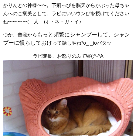
かりんとの神様〜〜。下痢っぴを脳天からかぶった母ちゃ
んへのご褒美として、ラピにいいウンぴを授けてください
ね〜〜〜〜(￣人￣)オ・ネ・ガ・イ♪
もっと頻繁にシャンプーして、シャン
つか、普段から
プーに慣らしておけ
って話しやね*o_ _)oバタッ
ラピ隊長、お怒りのふて寝(;^-^A