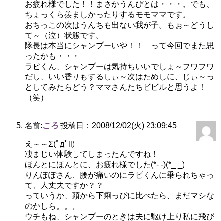
お疲れ様でした！！まさかうんぴとは・・・。でも、
ちょっくら羨ましかったりするモモママです。
おちっこの次はうんちも出ない我が子。もぉ～どうし
て～（泣）状態です。
隊長は本当にシャンプーいや！！！って今回でまた思
ったかも・・・
ラピくん、シャンプーは気持ちいいでしょ～フワフワ
だし、いい香りもするしぃ～次はためしに、じぃ～っ
としてみたらどう？ママさんたちビビルと思うよ！
（笑）
名前:
ころ
投稿日：2008/12/02(火) 23:09:45
え～～Σ(ﾟдﾟll)
凄まじい体験してしまったんですね！
ほんとにほんとに、お疲れ様でした(*- -)(*_ _)
りんぽぽさん、腰が痛いのにラピくんに乗られちゃっ
て、大丈夫ですか？？
っていうか、頭から下痢っぴに比べたら、まだマシな
のかしら。。。
ウチもね、シャンプーのときは夫に駆け上り私に飛び