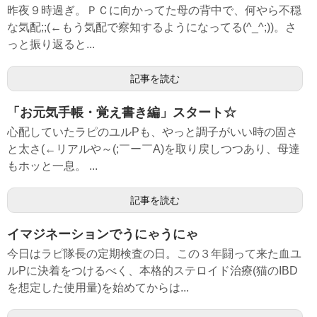
昨夜９時過ぎ。ＰＣに向かってた母の背中で、何やら不穏
な気配;;(←もう気配で察知するようになってる(^_^;))。さ
っと振り返ると...
記事を読む
「お元気手帳・覚え書き編」スタート☆
心配していたラピのユルPも、やっと調子がいい時の固さ
と太さ(←リアルや～(;￣ー￣A)を取り戻しつつあり、母達
もホッと一息。 ...
記事を読む
イマジネーションでうにゃうにゃ
今日はラピ隊長の定期検査の日。この３年闘って来た血ユ
ルPに決着をつけるべく、本格的ステロイド治療(猫のIBD
を想定した使用量)を始めてからは...