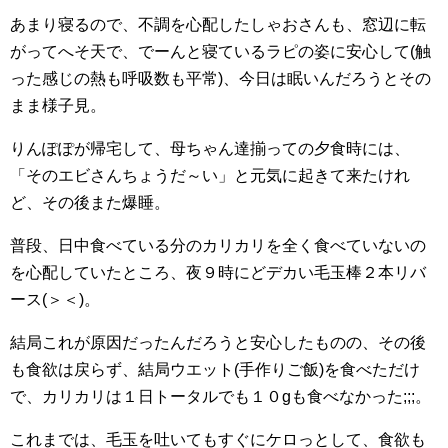
あまり寝るので、不調を心配したしゃおさんも、窓辺に転
がってへそ天で、でーんと寝ているラピの姿に安心して(触
った感じの熱も呼吸数も平常)、今日は眠いんだろうとその
まま様子見。
りんぽぽが帰宅して、母ちゃん達揃っての夕食時には、
「そのエビさんちょうだ～い」と元気に起きて来たけれ
ど、その後また爆睡。
普段、日中食べている分のカリカリを全く食べていないの
を心配していたところ、夜９時にどデカい毛玉棒２本リバ
ース(＞＜)。
結局これが原因だったんだろうと安心したものの、その後
も食欲は戻らず、結局ウエット(手作りご飯)を食べただけ
で、カリカリは１日トータルでも１０gも食べなかった;;;。
これまでは、毛玉を吐いてもすぐにケロっとして、食欲も