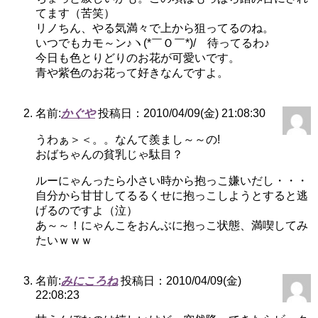
てます（苦笑）
リノちん、やる気満々で上から狙ってるのね。
いつでもカモ～ン♪ヽ(*￣Ｏ￣*)/ 待ってるわ♪
今日も色とりどりのお花が可愛いです。
青や紫色のお花って好きなんですよ。
名前:
かぐや
投稿日：2010/04/09(金) 21:08:30
うわぁ＞＜。。なんて羨まし～～の!
おばちゃんの貧乳じゃ駄目？
ルーにゃんったら小さい時から抱っこ嫌いだし・・・
自分から甘甘してるるくせに抱っこしようとすると逃
げるのですよ（泣）
あ～～！にゃんこをおんぶに抱っこ状態、満喫してみ
たいｗｗｗ
名前:
みにころね
投稿日：2010/04/09(金)
22:08:23