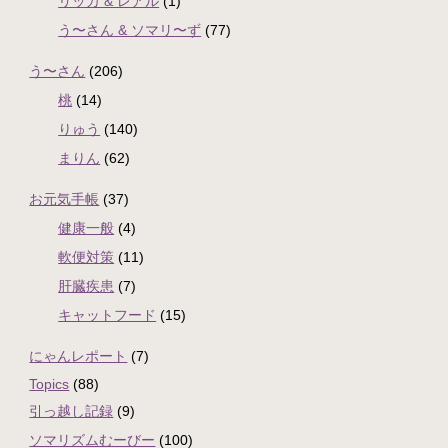
リッカ & レアル
(1)
う〜さん & ソマリ〜ず
(77)
う〜さん
(206)
桃
(14)
りゅう
(140)
まりん
(62)
お元気手帳
(37)
健康一般
(4)
軟便対策
(11)
肝臓疾患
(7)
キャットフード
(15)
にゃんレポート
(7)
Topics
(88)
引っ越し記録
(9)
ソマリズムむーびー
(100)