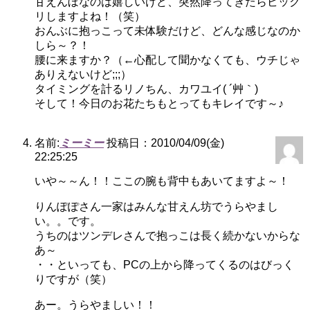
甘えんぼなのは嬉しいけど、突然降ってきたらビック
リしますよね！（笑）
おんぶに抱っこって未体験だけど、どんな感じなのか
しら～？！
腰に来ますか？（←心配して聞かなくても、ウチじゃ
ありえないけど;;;）
タイミングを計るリノちん、カワユイ( ´艸｀)
そして！今日のお花たちもとってもキレイです～♪
名前:
ミーミー
投稿日：2010/04/09(金)
22:25:25
いや～～ん！！ここの腕も背中もあいてますよ～！
りんぽぽさん一家はみんな甘えん坊でうらやまし
い。。です。
うちのはツンデレさんで抱っこは長く続かないからな
あ～
・・といっても、PCの上から降ってくるのはびっく
りですが（笑）
あー。うらやましい！！