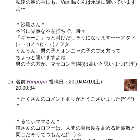
私達の胸の中にも、Vanillaくんは永遠に輝いています
よ〜
＊沙羅さん＊
本当に見事な不意打ちで、時々
「ギャー;;;;」っと叫びだしそうになります〜〜アタヾ
(・・;)ノヾ(;・・)ノフタ
うんうん。男の子とオンニャの子の甘え方って
ちょっと違いますよね
男の子の方が、マザコン率(笑)は高いと思いまつ(*´艸`)
名前:
Rinpopo
投稿日：2010/04/10(土)
20:00:34
＊たくさんのコメントありがとうございました(*^-^*)
＊
＊るでぃママさん＊
猫さんのゴロブーは、人間の骨密度を高める周波数と
同じだそうでつもんね(^_-)-☆