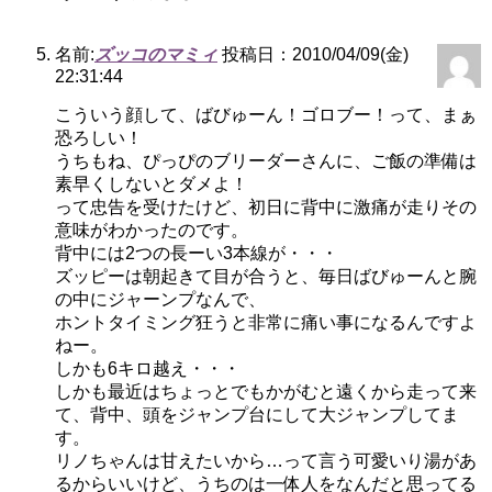
名前:
ズッコのマミィ
投稿日：2010/04/09(金)
22:31:44
こういう顔して、ばびゅーん！ゴロブー！って、まぁ
恐ろしい！
うちもね、ぴっぴのブリーダーさんに、ご飯の準備は
素早くしないとダメよ！
って忠告を受けたけど、初日に背中に激痛が走りその
意味がわかったのです。
背中には2つの長ーい3本線が・・・
ズッピーは朝起きて目が合うと、毎日ばびゅーんと腕
の中にジャーンプなんで、
ホントタイミング狂うと非常に痛い事になるんですよ
ねー。
しかも6キロ越え・・・
しかも最近はちょっとでもかがむと遠くから走って来
て、背中、頭をジャンプ台にして大ジャンプしてま
す。
リノちゃんは甘えたいから…って言う可愛いり湯があ
るからいいけど、うちのは一体人をなんだと思ってる