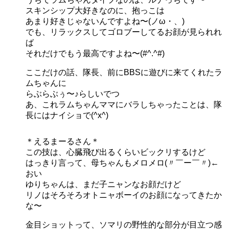
スキンシップ大好きなのに、抱っこは
あまり好きじゃないんですよね〜(ノω・、)
でも、リラックスしてゴロブーしてるお顔が見られれ
ば
それだけでもう最高ですよね〜(#^.^#)
ここだけの話、隊長、前にBBSに遊びに来てくれたラ
ムちゃんに
らぶらぶぅ〜♪らしいでつ
あ、これラムちゃんママにバラしちゃったことは、隊
長にはナイショで(^x^)
＊えるまーるさん＊
この技は、心臓飛び出るくらいビックリするけど
はっきり言って、母ちゃんもメロメロ(〃￣ー￣〃)←
おい
ゆりちゃんは、まだ子ニャンなお顔だけど
リノはそろそろオトニャボーイのお顔になってきたか
な〜
金目ショットって、ソマリの野性的な部分が目立つ感