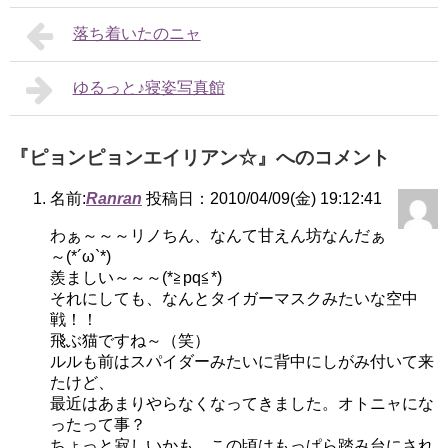
落ち着いたのニャ
ゆるっと♪寝姿写真館
『ピョンピョンエイリアン☆』へのコメント
名前:
Ranran
投稿日：2010/04/09(金) 19:12:41
わぁ～～～リノちん、なんて甘えん坊なんだぁ
～(*´ω`*)
羨ましい～～～(*≧pq≦*)
それにしても、なんとタイガーマスクみたいな空中
戦！！
飛ぶ猫ですね～（笑）
ルルも前はスパイダーみたいに背中にしがみ付いて来
たけど、
最近はあまりやらなくなってきました。オトニャにな
ったって事？
ちょっと寂しいかも。この頃はもっぱら踏み台にされ