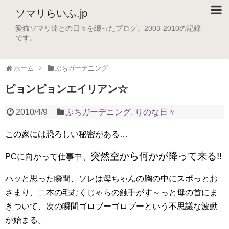
ソマリらいふ.jp
愛猫ソマリ達との日々を綴ったブログ。2003-2010の記録
です。
ホーム
ぷちガーデニング
ピョンピョンエイリアン☆
2010/4/9
ぷちガーデニング
,
りのな日々
この家には恐ろしい秘密がある…
突然空から何かが降って来る!!
PCに向かって仕事中、
ハッと思った瞬間、ソレは母ちゃんの胸の中にスポっとお
さまり、二本の毛むくじゃらの触手がす～っと母の首にま
きついて、次の瞬間ゴロブーゴロブーという不思議な波動
が始まる。