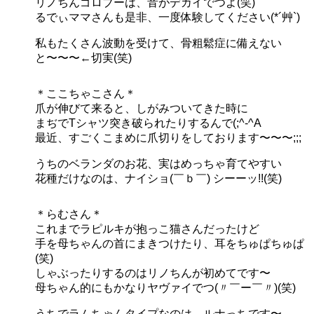
リノちんゴロブーは、音がデカイでつよ(笑)
るでぃママさんも是非、一度体験してください(*´艸`)
私もたくさん波動を受けて、骨粗鬆症に備えない
と〜〜〜←切実(笑)
＊ここちゃこさん＊
爪が伸びて来ると、しがみついてきた時に
まぢでTシャツ突き破られたりするんで(;^-^A
最近、すごくこまめに爪切りをしております〜〜〜;;;
うちのベランダのお花、実はめっちゃ育てやすい
花種だけなのは、ナイショ(￣ｂ￣) シーーッ!!(笑)
＊らむさん＊
これまでラピルキが抱っこ猫さんだったけど
手を母ちゃんの首にまきつけたり、耳をちゅぱちゅぱ
(笑)
しゃぶったりするのはリノちんが初めてです〜
母ちゃん的にもかなりヤヴァイでつ(〃￣ー￣〃)(笑)
うちでラムちゃんタイプなのは、ルナっちです〜