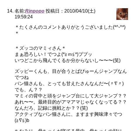
名前:
Rinpopo
投稿日：2010/04/10(土)
19:59:24
＊たくさんのコメントありがとうございました(*^-^*)
＊
＊ズッコのマミィさん＊
まぁ恐ろしい！でつよ(*≧ｍ≦*)ププッ
いつどこから飛んでくるか分からないし〜〜〜(笑)
ズッピーくんも、目が合うとばびゅーんジャンプなん
でつね
バン猫さんも、とっても甘えたさんなんだ〜(〃∇〃)
でも、ん？？
マミィの背中と頭をジャンプ台にして大ジャンプ？？
あれ〜〜。最終目的がアマアマじゃなくなってる？？
なんだろ、記録に挑戦とか？？(笑)
アクティブなバン猫さんに、ますます興味津々でつ
(≧∇≦)b