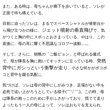
また、ある時は、母ちゃんが廊下を歩いていると、ソレが
正面で待ち構えている。
目前に迫ったソレは、まるでスペースシャトルが発射台か
ジェット噴射の垂直飛び
ら飛び立つかの様に、
で、気
がつくと胸の中にスポっとおさまっている。やはり、この
直後に、母の耳に響く不思議なゴロブー波動…..。
そして、さらに、朝晩の「ご飯ピョン」と呼ばれる儀式
突然
で、母が隊長を胸に抱いてキッチンに立っている時、
背中にガシっという衝撃が走り
、小さな何かがボコボ
コと背中を蹴る気配;;;。
気づけば、ソレは母の背中にしがみつき、足場がない中を
必死で這い上がろうとしている様子(￣▽￣;)。この時、母
は隊長の抱っこのために手がふさがっており、慌てて走り
よったもう一人の母によって、ソレはおちりを支えられ、