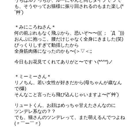
うちはルナっちが、ルーにゃんと同じタイプでつ で
も、そうやってお猫様に振り回されるのもまた楽し(*
´艸`)
＊みにころねさん＊
何の前ぶれもなく飛ぶから、恐いぞ〜〜((( ；゜Д゜)))
おんぶに抱っこ、腰だけじゃなく全身にきました(笑)
びっくりしすぎて動揺したから
全身筋肉痛になったのかも〜(＞▽＜;;
今日もお花見てくれてありがと〜ですヽ(*^^*)ノ
＊ミーミーさん＊
リノちん、若い女性が好きだから(母ちゃんが歳なん
で/爆)
そんなこと言ったら飛び込んじゃいますよ〜(*´艸`)
リュートくん、お顔はめっちゃ甘えたさんなのに
ツンデレ系なの？？
でも、猫さんのツンデレって、また萌えるんでつよね
(〃￣ー￣〃)