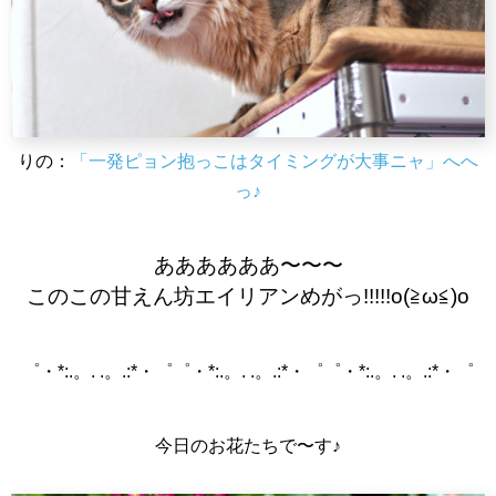
りの：
「一発ピョン抱っこはタイミングが大事ニャ」へへ
っ♪
ああああああ〜〜〜
このこの甘えん坊エイリアンめがっ!!!!!o(≧ω≦)o
゜・*:.。. .。.:*・゜゜・*:.。. .。.:*・゜゜・*:.。. .。.:*・゜
今日のお花たちで〜す♪