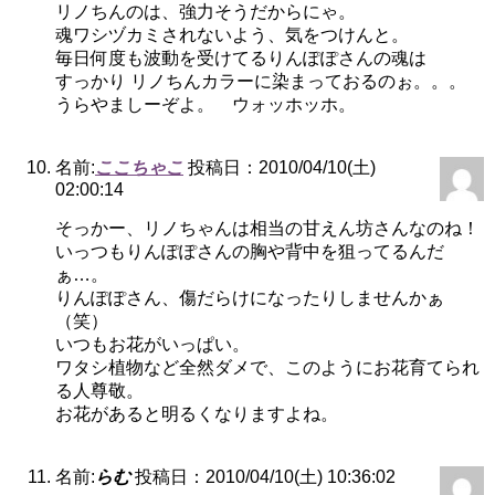
リノちんのは、強力そうだからにゃ。
魂ワシヅカミされないよう、気をつけんと。
毎日何度も波動を受けてるりんぽぽさんの魂は
すっかり リノちんカラーに染まっておるのぉ。。。
うらやましーぞよ。 ウォッホッホ。
名前:
ここちゃこ
投稿日：2010/04/10(土)
02:00:14
そっかー、リノちゃんは相当の甘えん坊さんなのね！
いっつもりんぽぽさんの胸や背中を狙ってるんだ
ぁ…。
りんぽぽさん、傷だらけになったりしませんかぁ
（笑）
いつもお花がいっぱい。
ワタシ植物など全然ダメで、このようにお花育てられ
る人尊敬。
お花があると明るくなりますよね。
名前:
らむ
投稿日：2010/04/10(土) 10:36:02