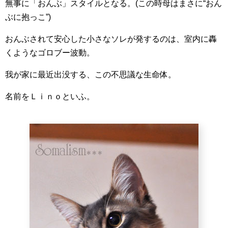
無事に「おんぶ」スタイルとなる。(この時母はまさに“おん
ぶに抱っこ”)
おんぶされて安心した小さなソレが発するのは、室内に轟
くようなゴロブー波動。
我が家に最近出没する、この不思議な生命体。
名前をＬｉｎｏといふ。