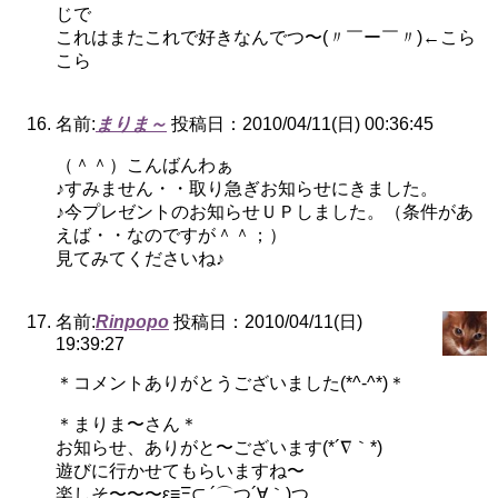
じで
これはまたこれで好きなんでつ〜(〃￣ー￣〃)←こら
こら
名前:
まりま～
投稿日：2010/04/11(日) 00:36:45
（＾＾）こんばんわぁ
♪すみません・・取り急ぎお知らせにきました。
♪今プレゼントのお知らせＵＰしました。（条件があ
えば・・なのですが＾＾；）
見てみてくださいね♪
名前:
Rinpopo
投稿日：2010/04/11(日)
19:39:27
＊コメントありがとうございました(*^-^*)＊
＊まりま〜さん＊
お知らせ、ありがと〜ございます(*´∇｀*)
遊びに行かせてもらいますね〜
楽しそ〜〜〜ε≡Ξ⊂ ´⌒つ´∀｀)つ