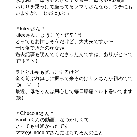
ちなみに、母ちゃんが寝てる最中、母ちゃんの顔に
おちりを乗っけて座ってるソマリさんなら、ウチにも
いますが∵ゞ(≧ε≦ｏ)ぷっ
＊kileeさん＊
kileeさん、ようこそ〜(*´∇｀*)
とってもお忙しそうだけど、大丈夫ですか〜
一段落できたのかなvv
過去記事も読んでくださったんですね、ありがと〜で
す!!(#^.^#)
ラピとルキも抱っこするけど
全く前ぶれ無しに振って来るのはリノちんが初めてで
つ(￣▽￣;)
最近、母ちゃんは用心して毎日腰痛ベルト巻いてます
(笑)
＊Chocolatさん＊
Vanillaくんの動画、なつかしくて
とっても可愛かったです
ママのChocolatさんにはもちろんのこと