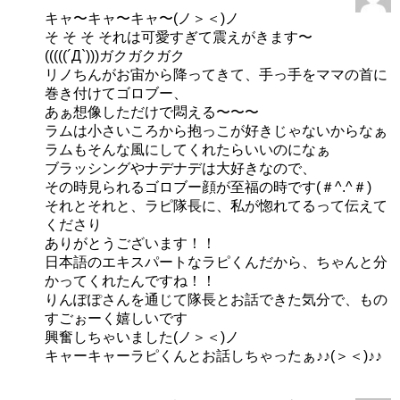
キャ〜キャ〜キャ〜(ノ＞＜)ノ
そ そ そ それは可愛すぎて震えがきます〜
(((((´Д`)))ガクガクガク
リノちんがお宙から降ってきて、手っ手をママの首に
巻き付けてゴロブー、
あぁ想像しただけで悶える〜〜〜
ラムは小さいころから抱っこが好きじゃないからなぁ
ラムもそんな風にしてくれたらいいのになぁ
ブラッシングやナデナデは大好きなので、
その時見られるゴロブー顔が至福の時です(＃^.^＃)
それとそれと、ラピ隊長に、私が惚れてるって伝えて
くださり
ありがとうございます！！
日本語のエキスパートなラピくんだから、ちゃんと分
かってくれたんですね！！
りんぽぽさんを通じて隊長とお話できた気分で、もの
すごぉーく嬉しいです
興奮しちゃいました(ノ＞＜)ノ
キャーキャーラピくんとお話しちゃったぁ♪♪(＞＜)♪♪