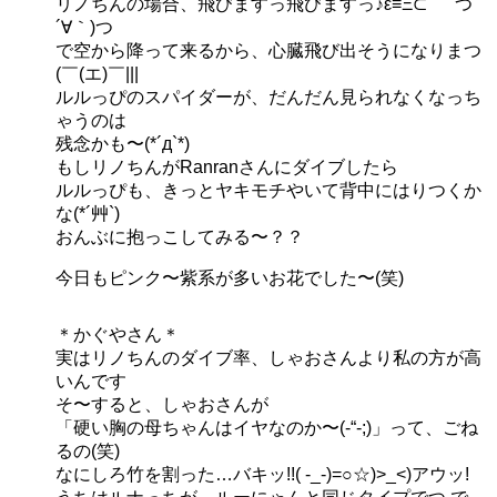
リノちんの場合、飛びますっ飛びますっ♪ε≡Ξ⊂ ´⌒つ
´∀｀)つ
で空から降って来るから、心臓飛び出そうになりまつ
(￣(エ)￣|||
ルルっぴのスパイダーが、だんだん見られなくなっち
ゃうのは
残念かも〜(*´д`*)
もしリノちんがRanranさんにダイブしたら
ルルっぴも、きっとヤキモチやいて背中にはりつくか
な(*´艸`)
おんぶに抱っこしてみる〜？？
今日もピンク〜紫系が多いお花でした〜(笑)
＊かぐやさん＊
実はリノちんのダイブ率、しゃおさんより私の方が高
いんです
そ〜すると、しゃおさんが
「硬い胸の母ちゃんはイヤなのか〜(-“-;)」って、ごね
るの(笑)
なにしろ竹を割った…バキッ!!( -_-)=○☆)>_<)アウッ!