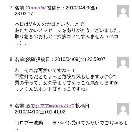
名前:
Chocolat
投稿日：2010/04/09(金)
23:03:17
本日はVさんの命日ということで、
あたたかいメッセージをありがとうございました。
取り急ぎのお礼のご挨拶コメですみません（ペコ
リ）。
名前:
沙羅
投稿日：2010/04/09(金) 23:59:07
わ、それは可愛いですね～！
不意打ちだとちょっと危険な気もしますが(^◇^;
男の子って、女の子より甘えっこな気がしますが
リノくんはホント甘えっこですね♪
名前:
るでぃママ=chizu7171
投稿日：
2010/04/10(土) 01:41:02
ゴロブー波動……ヲババも受けてみたいでごぢゃるよ
～。