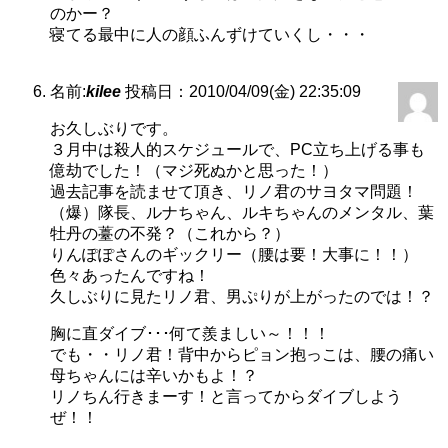
のかー？
寝てる最中に人の顔ふんずけていくし・・・
名前:
kilee
投稿日：2010/04/09(金) 22:35:09
お久しぶりです。
３月中は殺人的スケジュールで、PC立ち上げる事も
億劫でした！（マジ死ぬかと思った！）
過去記事を読ませて頂き、リノ君のサヨタマ問題！
（爆）隊長、ルナちゃん、ルキちゃんのメンタル、葉
牡丹の薹の不発？（これから？）
りんぽぽさんのギックリー（腰は要！大事に！！）
色々あったんですね！
久しぶりに見たリノ君、男ぷりが上がったのでは！？
胸に直ダイブ･･･何て羨ましい～！！！
でも・・リノ君！背中からピョン抱っこは、腰の痛い
母ちゃんには辛いかもよ！？
リノちん行きまーす！と言ってからダイブしよう
ぜ！！