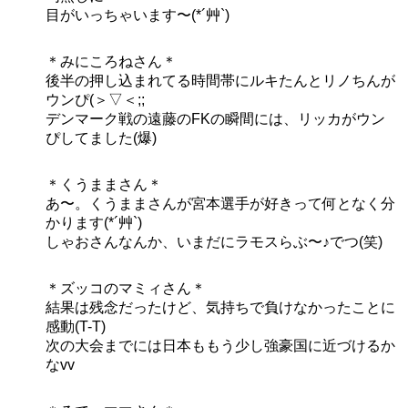
目がいっちゃいます〜(*´艸`)
＊みにころねさん＊
後半の押し込まれてる時間帯にルキたんとリノちんが
ウンぴ(＞▽＜;;
デンマーク戦の遠藤のFKの瞬間には、リッカがウン
ぴしてました(爆)
＊くうままさん＊
あ〜。くうままさんが宮本選手が好きって何となく分
かります(*´艸`)
しゃおさんなんか、いまだにラモスらぶ〜♪でつ(笑)
＊ズッコのマミィさん＊
結果は残念だったけど、気持ちで負けなかったことに
感動(T-T)
次の大会までには日本ももう少し強豪国に近づけるか
なvv