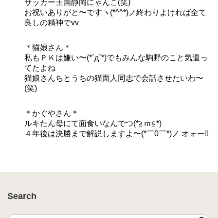
サッカー王国静岡にゃんこ(笑)
お祝いありがと〜ですヽ(*^^*)ノ終わりよければ全て
良しの精神でvv
＊猫娘さん＊
私もＰＫは嫌い〜(*´д`*)でもみんな駒野のこと気遣っ
てたよね
猫娘さんちとうちの猫面人同志で会話させたいわ〜
(笑)
＊かぐやさん＊
ルキたん母にて面食いなんでつ(*≧ｍ≦*)
４年後は決勝まで解説しますよ〜(*￣0￣*)ノ オォー!!
Search