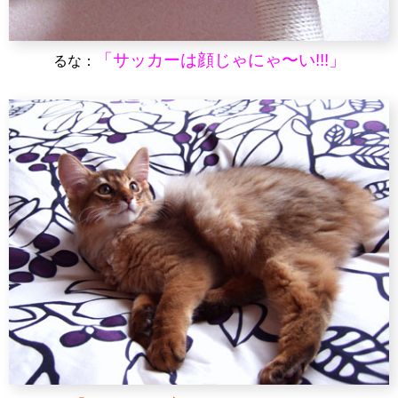
「サッカーは顔じゃにゃ〜い!!!」
るな：