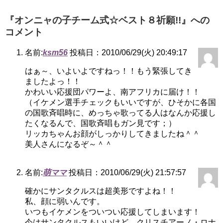
『オンニャの子チーム式☆ベスト８祈願!!』への
コメント
名前:
ksm56
投稿日：2010/06/29(火) 20:49:17
はぁ～、いよいよですねっ！！もう緊張してき
ましたよっ！！
かわいい応援団パワーよ、南アフリカに届け！！
（イケメン選手チェックもいいですが、ひそかに各国
の国歌斉唱時に、めっちゃ歌ってる人はなんか応援し
たくなるんで、国歌斉唱もガン見です；）
リッカちゃんお顔がしっかりしてきましたね＾＾
美人さんになるぞ～＾＾
名前:
萌ママ
投稿日：2010/06/29(火) 21:57:57
確かにサンタクルスは超美形ですよね！！
私、顔に弱いんです。
いつもイケメンをついつい応援してしまいます！
今はサンタクルスもいいけど、クリスチアーノ・ロナ