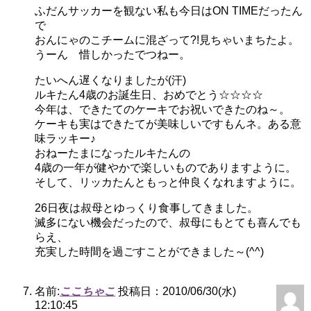
ふだんサッカーを観ない私も今日はON TIMEだったん
で
おんにゃのこチームに混ざって?!見ちゃいまちたよ。
うーん 惜しかったでつねー。
たいへん遅くなりましたが(汗)
ルキたん4歳のお誕生日、おめでとう☆☆☆☆
今年は、できたてのケーキでお祝いできたのね～。
ケーキも実はできたてが美味しいですもんネ。ある意
味ラッキー♪
おねーたまになったルキたんの
4歳の一年が健やかで楽しいものでありますように。
そして、リッカたんともっと仲良くなれますように。
26日夜は叔母とゆっくり食事してきました。
滅多にない機会だったので、叔母にもとても喜んでも
らえ、
充実した時間を過ごすことができました～(^^)
名前:
ここちゃこ
投稿日：2010/06/30(水)
12:10:45