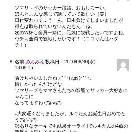
ソマリ～ずのサッカー談議、おもしろーい。
ほんとこんな感じで話していて欲しい（笑）
日付変わって…うーん、日本負けてしまいましたが
得点は取られていないんだもん！ね。
次のW杯も全員一緒に、元気に観戦したいですよね。
ウチも全員で観戦したいです！（ココりんはハタ
チ！）
名前:
みんみん
投稿日：2010/06/30(水)
13:09:15
負けちゃいましたねぇﾟﾟ･(≧д≦)･ﾟﾟ･｡
惜しかったんだけどなー！
ソマリーズもママさんたちの影響でサッカー大好きに
ゃんこに
なってますね♪(*≧ω≦*)
↓大変遅くなりましたが、ルキたんお誕生日おめでと
う(*≧▽≦*)
訳ありなケーキでも結果オーライ!!でルキたんの4歳の