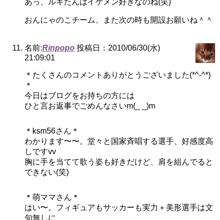
あっ、ルキたんはイケメン好きなのね(笑)
おんにゃのこチーム、また次の時も開設お願いね＾＾
名前:
Rinpopo
投稿日：2010/06/30(水)
21:09:01
＊たくさんのコメントありがとうございました(*^-^*)
＊
今日はブログをお持ちの方には
ひと言お返事でごめんなさいm(_ _)m
＊ksm56さん＊
わかります〜〜。堂々と国家斉唱する選手、好感度高
しですvv
胸に手を当てて歌う姿も好きだけど、肩を組んでると
できない(笑)
＊萌ママさん＊
はい〜。フィギュアもサッカーも実力＋美形選手は文
句無しに