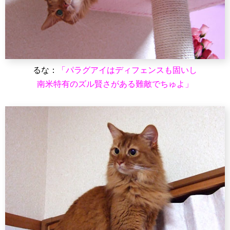
るな：
「パラグアイはディフェンスも固いし
南米特有のズル賢さがある難敵でちゅよ」