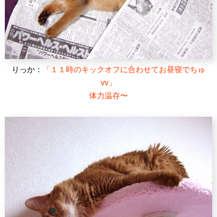
りっか：
「１１時のキックオフに合わせてお昼寝でちゅ
vv」
体力温存〜