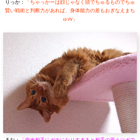
りっか：
「ちゃっかーは顔じゃなく頭でちゅるものでちゅ
賢い戦術と判断力があれば、身体能力の差もおぎなえまち
ゅvv」
るな：
「南米相手にガチになりすぎると相手の思うツボで