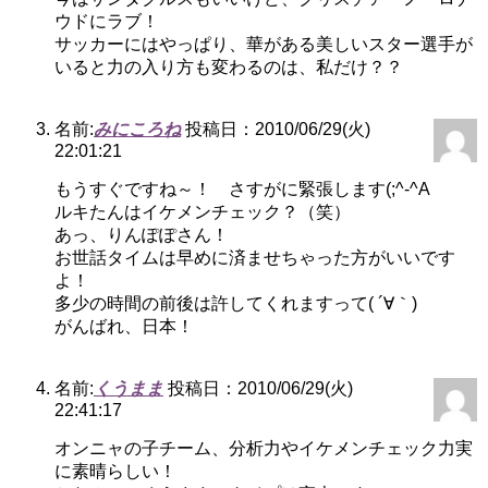
ウドにラブ！
サッカーにはやっぱり、華がある美しいスター選手が
いると力の入り方も変わるのは、私だけ？？
名前:
みにころね
投稿日：2010/06/29(火)
22:01:21
もうすぐですね～！ さすがに緊張します(;^-^A
ルキたんはイケメンチェック？（笑）
あっ、りんぽぽさん！
お世話タイムは早めに済ませちゃった方がいいです
よ！
多少の時間の前後は許してくれますって( ´∀｀)
がんばれ、日本！
名前:
くうまま
投稿日：2010/06/29(火)
22:41:17
オンニャの子チーム、分析力やイケメンチェック力実
に素晴らしい！