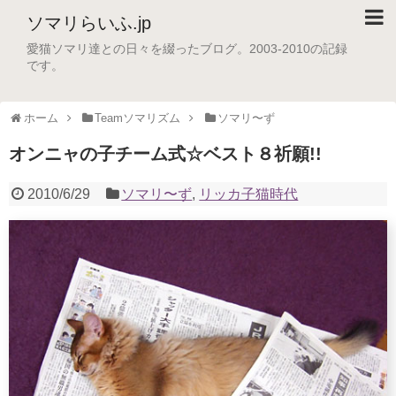
ソマリらいふ.jp
愛猫ソマリ達との日々を綴ったブログ。2003-2010の記録
です。
ホーム
Teamソマリズム
ソマリ〜ず
オンニャの子チーム式☆ベスト８祈願!!
2010/6/29
ソマリ〜ず
,
リッカ子猫時代