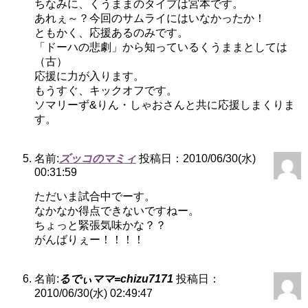
ちなみに、くうままのタイプは宮本です。
あれぇ～？今回のサムライにはいなかったか！
ともかく、応援あるのみです。
「ドーハの悲劇」から知っているくうままとしては
（古）
応援に力が入ります。
もうすぐ、キックオフです。
ソマリーず&りん・しゃおさんと共に応援しまくりま
す。
名前:
ズッコのマミィ
投稿日：2010/06/30(水)
00:31:59
ただいま試合中でーす。
なかなか得点できないですねー。
ちょっと緊張気味かな？？
がんばりぇー！！！！
名前:
るでぃママ=chizu7171
投稿日：
2010/06/30(水) 02:49:47