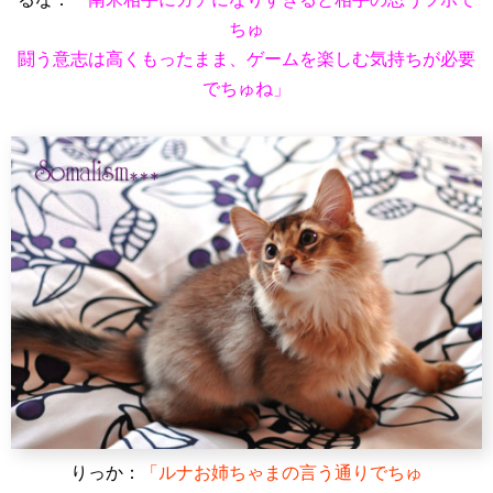
ちゅ
闘う意志は高くもったまま、ゲームを楽しむ気持ちが必要
でちゅね」
りっか：
「ルナお姉ちゃまの言う通りでちゅ