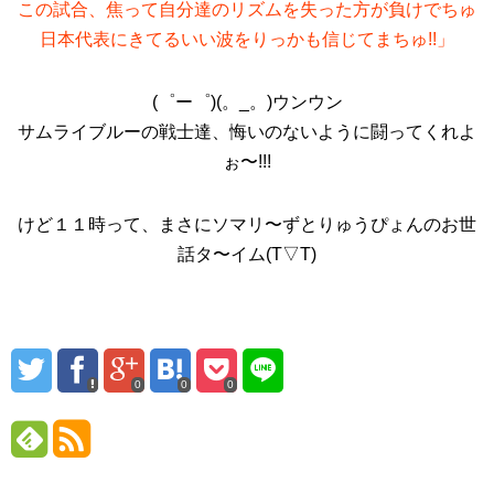
この試合、焦って自分達のリズムを失った方が負けでちゅ
日本代表にきてるいい波をりっかも信じてまちゅ!!」
(゜ー゜)(。_。)ウンウン
サムライブルーの戦士達、悔いのないように闘ってくれよ
ぉ〜!!!
けど１１時って、まさにソマリ〜ずとりゅうぴょんのお世
話タ〜イム(T▽T)
0
0
0