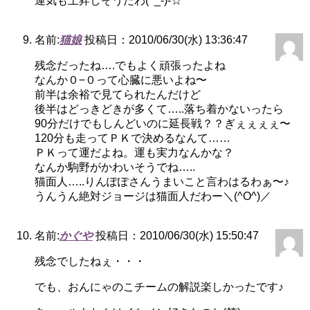
運気も上昇しそうだわ(^_-)-☆
名前:
猫娘
投稿日：2010/06/30(水) 13:36:47
残念だったね….でもよく頑張ったよね
なんか０−０って心臓に悪いよね〜
前半は余裕で見てられたんだけど
後半はどっきどきが多くて…..落ち着かないったら
90分だけでもしんどいのに延長戦？？ぎぇぇぇぇ〜
120分も走ってＰＫで決めるなんて……
ＰＫって運だよね。運も実力なんかな？
なんか駒野がかわいそうでね…..
猫面人…..りんぽぽさんうまいこと言わはるわぁ〜♪
うんうん絶対ジョージは猫面人だわー＼(^O^)／
名前:
かぐや
投稿日：2010/06/30(水) 15:50:47
残念でしたねぇ・・・
でも、おんにゃのこチームの解説楽しかったです♪