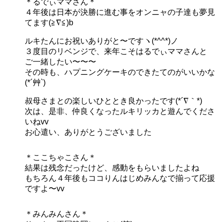
＊るでぃママさん＊
４年後は日本が決勝に進む事をオンニャの子達も夢見
てます(≧∇≦)b
ルキたんにお祝いありがと〜ですヽ(*^^*)ノ
３度目のリベンジで、来年こそはるでぃママさんと
ご一緒したい〜〜〜
その時も、ハプニングケーキのできたてのがいいかな
(*´艸`)
叔母さまとの楽しいひととき良かったです(*´∇｀*)
次は、是非、仲良くなったルキリッカと遊んでくださ
いねvv
お心遣い、ありがとうございました
＊ここちゃこさん＊
結果は残念だったけど、感動をもらいましたよね
もちろん４年後もココりんはじめみんなで揃って応援
ですよ〜vv
＊みんみんさん＊