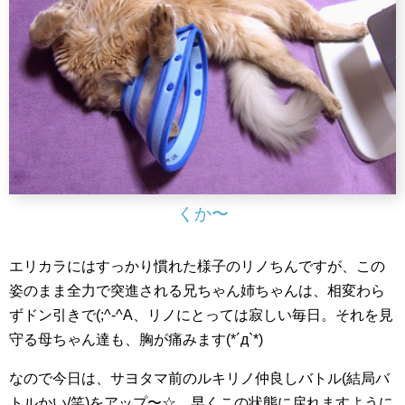
くか〜
エリカラにはすっかり慣れた様子のリノちんですが、この
姿のまま全力で突進される兄ちゃん姉ちゃんは、相変わら
ずドン引きで(;^-^A、リノにとっては寂しい毎日。それを見
守る母ちゃん達も、胸が痛みます(*´д`*)
なので今日は、サヨタマ前のルキリノ仲良しバトル(結局バ
トルかい/笑)をアップ〜☆。早くこの状態に戻れますように