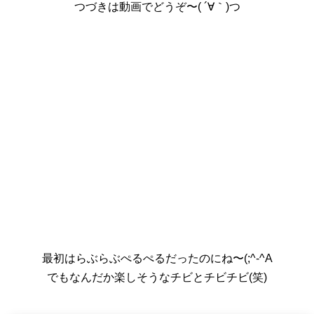
つづきは動画でどうぞ〜( ´∀｀)つ
最初はらぶらぶぺるぺるだったのにね〜(;^-^A
でもなんだか楽しそうなチビとチビチビ(笑)