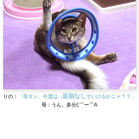
延期なし
りの：
「母タン、今度は…
でいけるかニャ？？」
母：うん。多分(;￣ー￣A