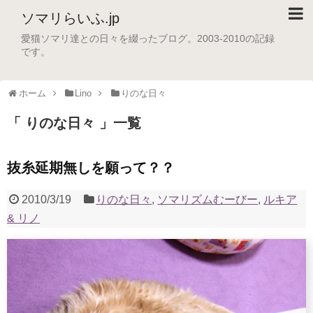
ソマリらいふ.jp
愛猫ソマリ達との日々を綴ったブログ。2003-2010の記録
です。
ホーム
Lino
りのな日々
「 りのな日々 」一覧
抜糸延期無しを願って？？
2010/3/19
りのな日々
,
ソマリズムむーびー
,
ルキア
& リノ