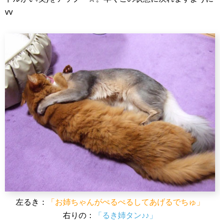
vv
左るき：
「お姉ちゃんがぺるぺるしてあげるでちゅ」
右りの：
「るき姉タン♪♪」