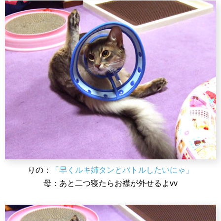
りの：
「早くルキ姉タンとバトルしたいにゃ」
母：あと二つ寝たらお襟が外せるよvv