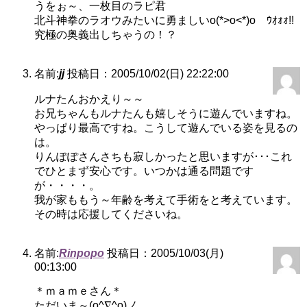
うをぉ～、一枚目のラピ君
北斗神拳のラオウみたいに勇ましいo(*>o<*)o ｳｵｫｫ!!
究極の奥義出しちゃうの！？
名前:
jj
投稿日：2005/10/02(日) 22:22:00
ルナたんおかえり～～
お兄ちゃんもルナたんも嬉しそうに遊んでいますね。
やっぱり最高ですね。こうして遊んでいる姿を見るの
は。
りんぽぽさんさちも寂しかったと思いますが･･･これ
でひとまず安心です。いつかは通る問題です
が・・・・。
我が家ももう～年齢を考えて手術をと考えています。
その時は応援してくださいね。
名前:
Rinpopo
投稿日：2005/10/03(月)
00:13:00
＊ｍａｍｅさん＊
ただいま～(o^∇^o)ノ