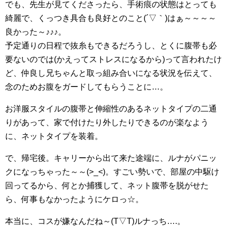
でも、先生が見てくださったら、手術痕の状態はとっても
綺麗で、くっつき具合も良好とのこと(´▽｀)はぁ～～～～
良かった～♪♪♪。
予定通りの日程で抜糸もできるだろうし、とくに腹帯も必
要ないのでは(かえってストレスになるから)って言われたけ
ど、仲良し兄ちゃんと取っ組み合いになる状況を伝えて、
念のためお腹をガードしてもらうことに…。
お洋服スタイルの腹帯と伸縮性のあるネットタイプの二通
りがあって、家で付けたり外したりできるのが楽なよう
に、ネットタイプを装着。
で、帰宅後。キャリーから出て来た途端に、ルナがパニッ
クになっちゃった～～(>_<)。すごい勢いで、部屋の中駆け
回ってるから、何とか捕獲して、ネット腹帯を脱がせた
ら、何事もなかったようにケロっ☆。
本当に、コスが嫌なんだね～(T▽T)ルナっち….。