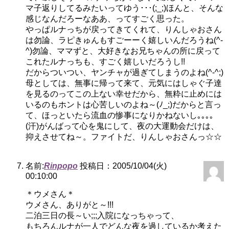
マ子返りしてるみたいってゆう･･･(;_;)ほんと、そんな
感じなんだろーなああ、ってすごく思った。
やっぱルナっちが戻ってきてくれて、りんしゃおさん
は勿論、ラピきゅんもすごーーく嬉しいんだろうね(^-
^)勿論、ママずと、大好きなお兄ちゃんの所に戻って
これたルナっちも、すごく嬉しいだろうし!!
だからついつい、ヤンチャが過ぎてしまうのよね(^-^;)
母としては、無事に帰って来て、元気にはしゃぐ子達
を見るのってこの上ない幸せだから、無粋に止めには
いるのもホントは心苦しいのよね～(ﾉ_;)だからと言っ
て、ほっといたら流血の惨事になりかねないし｡｡｡｡
(汗)がんばって心を鬼にして、夜の大運動会だけは、
抑えさせてね～。ファイトだ、りんしゃおさんっ☆☆
名前:
Rinpopo
投稿日：2005/10/04(火)
00:10:00
＊ウメさん＊
ウメさん、ありがと～!!!
二泊三日の長～い;;;入院になっちゃって、
もちろんルナが一人でどんな夜を過しているか考えた