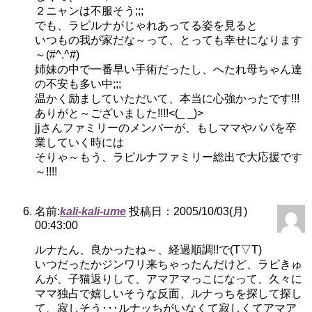
２ニャンは不服そう;;;
でも、ラピルナがじゃれあってる姿を見ると
いつもの我が家だな～って、とっても幸せになります
～(#^.^#)
姉妹の中で一番早い手術だったし、へたれ母ちゃん達
の不安も多い中;;;
温かく励ましていただいて、本当に心強かったです!!!
ありがと～ございました!!!!<(_ _)>
jjさんファミリーのメンバーが、もしママやパパを卒
業していく時には
そりゃ～もう、ラピルナファミリー総出で大応援です
～!!!!
名前:
kali-kali-ume
投稿日：2005/10/03(月)
00:43:00
ルナたん、良かったね～、経過順調!!で(T▽T)
いつだったかジンワリ来ちゃったんだけど、ラピきゅ
んが、子猫返りして、アマアマっこになって、久々に
ママ独占で嬉しいそうな反面、ルナっちを探して探し
て、寂しそう･･･ルナッちがいなくて寂しくてアマア