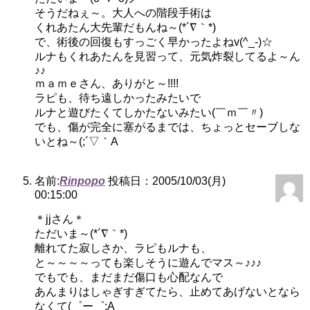
そうだねぇ～。大人への階段手術は
くれあたん大先輩だもんね～(*´∇｀*)
で、術後の回復もすっごく早かったよねv(^_-)☆
ルナもくれあたんを見習って、元気炸裂してるよ～ん
♪♪
ｍａｍｅさん、ありがと～!!!!
ラピも、待ち遠しかったみたいで
ルナと遊びたくてしかたないみたい(￣ｍ￣〃)
でも、傷が完全に塞がるまでは、ちょっとセーブしな
いとね～(;´▽｀A
名前:
Rinpopo
投稿日：2005/10/03(月)
00:15:00
＊jjさん＊
ただいま～(*´∇｀*)
離れてた寂しさか、ラピもルナも、
と～～～～っても楽しそうに遊んでマス～♪♪♪
でもでも、まだまだ傷口も心配なんで
あんまりはしゃぎすぎてたら、止めてあげないとなら
なくて(゜ー゜;A