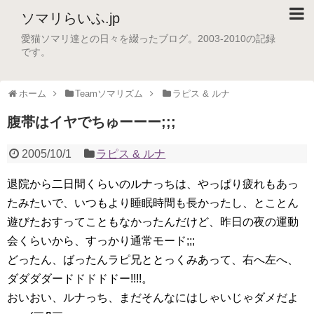
ソマリらいふ.jp
愛猫ソマリ達との日々を綴ったブログ。2003-2010の記録
です。
ホーム
Teamソマリズム
ラピス & ルナ
腹帯はイヤでちゅーーー;;;
2005/10/1
ラピス & ルナ
退院から二日間くらいのルナっちは、やっぱり疲れもあっ
たみたいで、いつもより睡眠時間も長かったし、とことん
遊びたおすってこともなかったんだけど、昨日の夜の運動
会くらいから、すっかり通常モード;;;
どったん、ばったんラピ兄ととっくみあって、右へ左へ、
ダダダダードドドドドー!!!!。
おいおい、ルナっち、まだそんなにはしゃいじゃダメだよ