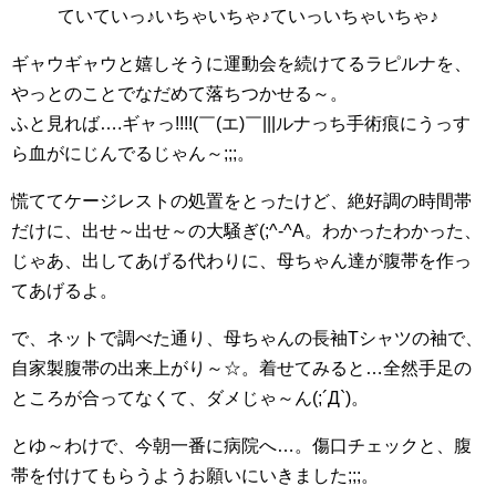
ていていっ♪いちゃいちゃ♪ていっいちゃいちゃ♪
ギャウギャウと嬉しそうに運動会を続けてるラピルナを、
やっとのことでなだめて落ちつかせる～。
ふと見れば….ギャっ!!!!(￣(エ)￣|||ルナっち手術痕にうっす
ら血がにじんでるじゃん～;;;。
慌ててケージレストの処置をとったけど、絶好調の時間帯
だけに、出せ～出せ～の大騒ぎ(;^-^A。わかったわかった、
じゃあ、出してあげる代わりに、母ちゃん達が腹帯を作っ
てあげるよ。
で、ネットで調べた通り、母ちゃんの長袖Tシャツの袖で、
自家製腹帯の出来上がり～☆。着せてみると…全然手足の
ところが合ってなくて、ダメじゃ～ん(;´Д`)。
とゆ～わけで、今朝一番に病院へ…。傷口チェックと、腹
帯を付けてもらうようお願いにいきました;;;。