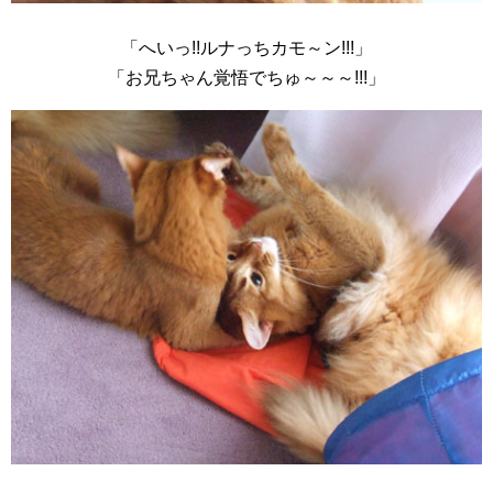
「へいっ!!ルナっちカモ～ン!!!」
「お兄ちゃん覚悟でちゅ～～～!!!」