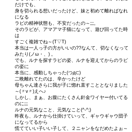
だけでも、
身を切られる想いだったけど、妹と初めて離ればなれ
になる
ラピの精神状態も、不安だったの～;;;。
そのラピが、アマアマ子猫になって、遊び回ってた時
は
すごく複雑でね～(T▽T)
本当は一人っ子の方がいいの??なんて、切なくなって
みたり(ノω・、) 。
でも、ルナを探すラピの姿、ルナを迎えてからのラピ
の姿に
本当に、感動しちゃった(つд⊂)
二晩離れてたのは、辛かったけど
母ちゃん達さらに我が子に惚れ直すこととなりました
～(〃v〃)えへ♪
しかし、まぁ、お腹にたくさん針金ワイヤー付いてる
のに;;;
ルナの元気なこと、元気なこと(^-^;)
昨夜も、ルナから仕掛けていって、ギャウギャウ団子
になってるから
慌てていい子いい子して、２ニャンをなだめたよぉ～