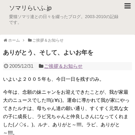
ソマリらいふ.jp
愛猫ソマリ達との日々を綴ったブログ。2003-2010の記録
です。
ホーム
ご挨拶＆お知らせ
ありがとう、そして、よいお年を
2005/12/31
ご挨拶＆お知らせ
いよいよ２００５年も、今日一日を残すのみ。
今年は、念願の妹ニャンをお迎えできたことが、我が家最
大のニュースでした!!!(≧∀≦)。運命に導かれて我が家にやっ
てきたルナは、母ちゃん達の願い通り、すくすく元気な女
の子に成長し、ラピ兄ちゃんと仲良しさんになってくれま
した(ノ◇≦。)。ルナ、ありがと～!!!!。ラピ、ありがと
～!!!!。