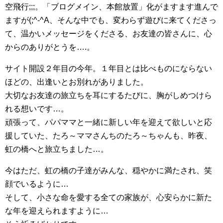
空飛行;;;。「ブログメイン、本館放置」化がますます進んで
ますが(;^-^A、そんな中でも、変わらず遊びに来てくださっ
て、温かいメッセージをくださる、お友達の皆さんに、心
からのありがとうを….。
サイト開設２年目の今年。１年目とは比べものにならない
ほどの、出逢いとお別れがありました。
大切なお友達の旅立ちを耳にするたびに、胸がしめつけら
れる想いです…。
頑張って、パパママと一緒に新しい年を迎えて欲しいと応
援していた、たろ～ママさんちのたろ～ちゃんも、昨夜、
虹の橋へと旅立ちました…。
今はただ、虹の橋の子達がみんな、穏やかに満たされ、笑
顔でいるように…
そして、小さな命を愛する全ての家族が、心安らかに新た
な年を迎えられますように…