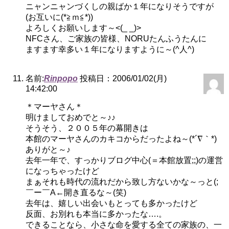
ニャンニャンづくしの親ばか１年になりそうですが
(お互いに(*≧ｍ≦*))
よろしくお願いします～<(_ _)>
NFCさん、ご家族の皆様、NORUたんふうたんに
ますます幸多い１年になりますように～(^人^)
名前:
Rinpopo
投稿日：2006/01/02(月)
14:42:00
＊マーヤさん＊
明けましておめでと～♪♪
そうそう、２００５年の幕開きは
本館のマーヤさんのカキコからだったよね～(*´∇｀*)
ありがと～♪
去年一年で、すっかりブログ中心(＝本館放置;;)の運営
になっちゃったけど
まぁそれも時代の流れだから致し方ないかな～っと(;
￣ー￣A←開き直るな～(笑)
去年は、嬉しい出会いもとっても多かったけど
反面、お別れも本当に多かったな….。
できることなら、小さな命を愛する全ての家族の、一