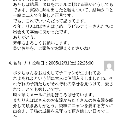
あたしは結局、タロをホテルに預ける事がどうしても
できず、実家に熱を出したと嘘をついて、結局タロと
一緒に二人で年越しと正月です。
でも、これでいいんだって思ってます。
今年、りんぽぽさんはじめ、ラピルナうーさんたちに
出会えて本当に良かったです。
ありがとう。
来年もよろしくお願いします。
良いお年を、ご家族でお迎えくださいね♪
名前:
ｊｊ
投稿日：2005/12/31(土) 22:26:00
ボクちゃんをお迎えして子ニャンが生まれてあ
れよあれよという間に大人に仲間入りしましたね。そ
れぞれの子猫たちがそれぞれの幸せを見つけて、愛さ
れて、とても嬉しいです。
時々頂くメールに顔をほころばせています。
またりんぽぽさんのお友達からたくさんのお友達を紹
介して頂きありがとう。純粋にニャンを愛する方々に
出会え、子猫の成長を見守って頂き嬉しい日々でし
た。