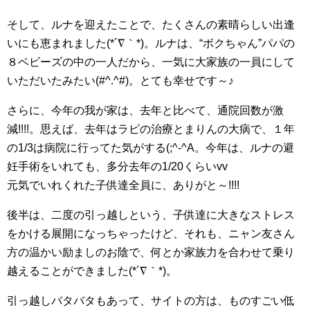
そして、ルナを迎えたことで、たくさんの素晴らしい出逢
いにも恵まれました(*´∇｀*)。ルナは、“ボクちゃん”パパの
８ベビーズの中の一人だから、一気に大家族の一員にして
いただいたみたい(#^.^#)。とても幸せです～♪
さらに、今年の我が家は、去年と比べて、通院回数が激
減!!!!。思えば、去年はラピの治療とまりんの大病で、１年
の1/3は病院に行ってた気がする(;^-^A。今年は、ルナの避
妊手術をいれても、多分去年の1/20くらいvv
元気でいれくれた子供達全員に、ありがと～!!!!
後半は、二度の引っ越しという、子供達に大きなストレス
をかける展開になっちゃったけど、それも、ニャン友さん
方の温かい励ましのお陰で、何とか家族力を合わせて乗り
越えることができました(*´∇｀*)。
引っ越しバタバタもあって、サイトの方は、ものすごい低