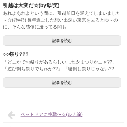
引越は大変だ☆(by母/笑)
あれよあれよという間に、引越前日を迎えてしまいました
～☆(@v@) 長年過ごした想い出深い東京を去るとゆ～の
に、そんな感傷に浸ってる間も...
記事を読む
○○祭り???
「どこかでお祭りがあるらしい....七夕まつりかニャ??」
「遊び倒ち祭りでちゅか??」 「寝倒し祭りじゃない??...
記事を読む
ペットドアに挑戦〜☆(ルナ編)