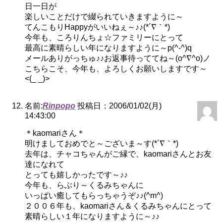
日一日が
楽しいことだけで綴られていきますように～
てんこもりHappyがいいねぇ～♪♪(*´∇｀*)
今年も、ころりんちょ☆ファミリーにとって
最高に素晴らしい年になりますように～p(^-^)q
メールありがっちゅ♪♪お返事待っててね～(o^∇^o)ノ
こちらこそ、今年も、よろしくお願いしますです～
<(_ _)>
名前:
Rinpopo
投稿日：2006/01/02(月)
14:43:00
＊kaomariさん＊
明けましておめでと～ございま～す(*´∇｀*)
去年は、チャコちゃんがご縁で、kaomariさんとお友
達になれて
とっても嬉しかったです～♪♪
今年も、らぶり～くるみちゃんに
いっぱい癒してもらっちゃうぞ♪♪(^m^)
２００６年も、kaomariさん＆くるみちゃんにとって
素晴らしい１年になりますように～♪♪