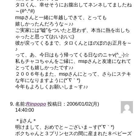
タロくん、幸せそうにお腹出してネンネしてましたね
～(#^.^#)
mspさんと一緒に年越しできて、とっても
嬉しかったんだろうな～♪♪
ご実家には“嘘”をついたと思わず、本当に熱を出しち
ゃったと思って(おいおい;;)
彼が戻ってくるまで、タロくんとほのぼのお正月を～
♪
って、あ、今日はもう帰ってくる日なのニャv(^_-)☆
私もチャコちゃんをご縁に、mspさんと友達になれて
とっても嬉しかったです♪♪
２００６年もまた、mspさんにとって、さらにステキ
な年になりますように(*´∇｀*)
今年もよろしくお願いしま～す♪♪
名前:
Rinpopo
投稿日：2006/01/02(月)
14:40:00
＊jjさん＊
明けまして、おめでと～ございま～す(*´∇｀*)
ボクちゃんと３プリンセスの間に産まれた８ベビーズ