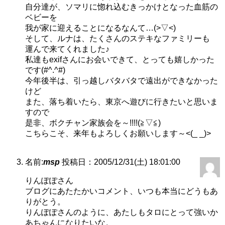
自分達が、ソマリに惚れ込むきっかけとなった血筋の
ベビーを
我が家に迎えることになるなんて…(>▽<)
そして、ルナは、たくさんのステキなファミリーも
運んで来てくれました♪
私達もexifさんにお会いできて、とっても嬉しかった
です(#^.^#)
今年後半は、引っ越しバタバタで遠出ができなかった
けど
また、落ち着いたら、東京へ遊びに行きたいと思いま
すので
是非、ボクチャン家族会を～!!!!(≧▽≦)
こちらこそ、来年もよろしくお願いします～<(_ _)>
名前:
msp
投稿日：2005/12/31(土) 18:01:00
りんぽぽさん
ブログにあたたかいコメント、いつも本当にどうもあ
りがとう。
りんぽぽさんのように、あたしもタロにとって強いか
あちゃんになりたいな。