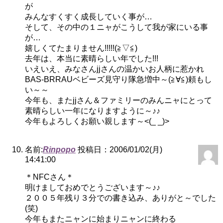
が
みんなすくすく成長していく事が…
そして、その中の１ニャがこうして我が家にいる事
が…
嬉しくてたまりません!!!!!(≧▽≦)
去年は、本当に素晴らしい年でした!!!
いえいえ、みなさんjjさんの温かいお人柄に惹かれ
BAS-BRRAUベビーズ見守り隊急増中～(≧∀≦)頼もし
い～～
今年も、またjjさん＆ファミリーのみんニャにとって
素晴らしい一年になりますように～♪♪
今年もよろしくお願い親します～<(_ _)>
名前:
Rinpopo
投稿日：2006/01/02(月)
14:41:00
＊NFCさん＊
明けましておめでとうございます～♪♪
２００５年残り３分での書き込み、ありがと～でした
(笑)
今年もまたニャンに始まりニャンに終わる