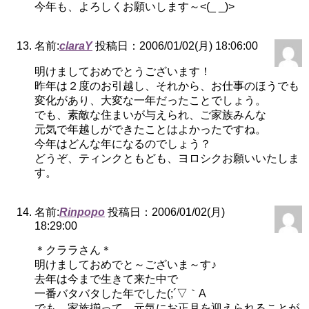
今年も、よろしくお願いします～<(_ _)>
名前:
claraY
投稿日：2006/01/02(月) 18:06:00
明けましておめでとうございます！
昨年は２度のお引越し、それから、お仕事のほうでも
変化があり、大変な一年だったことでしょう。
でも、素敵な住まいが与えられ、ご家族みんな
元気で年越しができたことはよかったですね。
今年はどんな年になるのでしょう？
どうぞ、ティンクともども、ヨロシクお願いいたしま
す。
名前:
Rinpopo
投稿日：2006/01/02(月)
18:29:00
＊クララさん＊
明けましておめでと～ございま～す♪
去年は今まで生きて来た中で
一番バタバタした年でした(;´▽｀A
でも、家族揃って、元気にお正月を迎えられることが