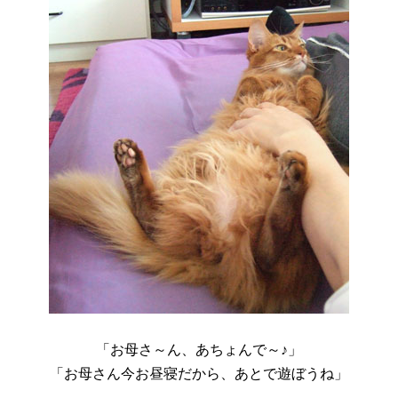
「お母さ～ん、あちょんで～♪」
「お母さん今お昼寝だから、あとで遊ぼうね」