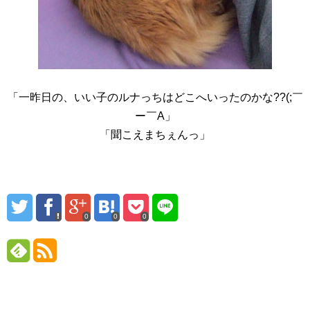
「一昨日の、いい子のルナっちはどこへいったのかな??(;￣
ー￣A」
「聞こえまちぇんっ」
0
0
0