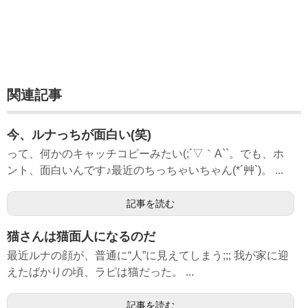
関連記事
今、ルナっちが面白い(笑)
って、何かのキャッチコピーみたい(;´▽｀A``。でも、ホ
ント、面白いんです♪最近のちっちゃいちゃん(*´艸`)。 ...
記事を読む
猫さんは猫面人になるのだ
最近ルナの顔が、普通に“人”に見えてしまう;;; 我が家に迎
えたばかりの頃、ラピは猫だった。 ...
記事を読む