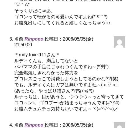
´▽｀A“
そっくりだにゃあ。
ゴロンって転がるの可愛いんですよね(*´∇｀*)
お腹丸出しにしてくれると嬉しくなっちゃう♪♪
名前:
Rinpopo
投稿日：2006/05/05(金)
21:50:00
＊rudy-love-111さん＊
ルディくんも、満足してないと
パパママの手足にじゃれつくんですね～(*´艸`)
完全燃焼しきれなかった体力を
プロレスごっこで消費しようとしてるのかな??(笑)
でも、ルディくんはガブは無いですよね～(＞▽＜;;
(あったら、やっぱり猫さん??(*≧ｍ≦*))
ルナっちは、目があうと、つつつつ～っと寄ってきて
コロ～ン♪、ゴロブー♪が始まっちゃうんです(#^.^#)
お腹ムチュムチュ気持ちいいですよ～ヾ(=^▽^=)ノ
名前:
Rinpopo
投稿日：2006/05/05(金)