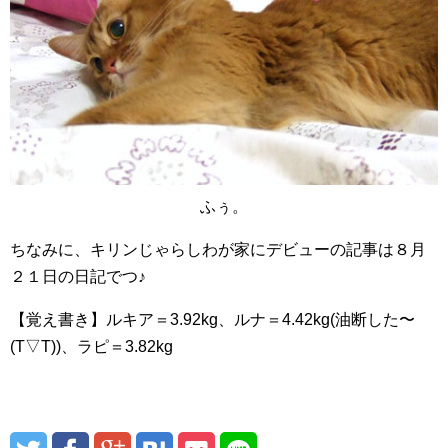
ふぅ。
ちなみに、キリンじゃらしわが家にデビューの記事は８月
２１日の日記でつ♪
【覚え書き】ルキア＝3.92kg、ルナ＝4.42kg(油断した〜
(T▽T))、ラピ＝3.82kg