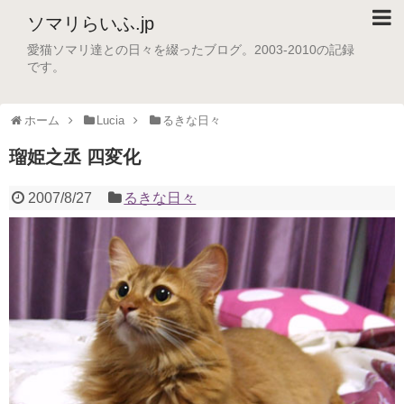
ソマリらいふ.jp
愛猫ソマリ達との日々を綴ったブログ。2003-2010の記録
です。
ホーム
Lucia
るきな日々
瑠姫之丞 四変化
2007/8/27
るきな日々