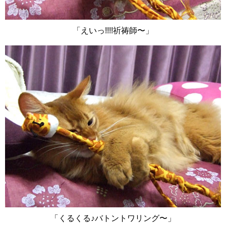
「えいっ!!!!祈祷師〜」
「くるくる♪バトントワリング〜」