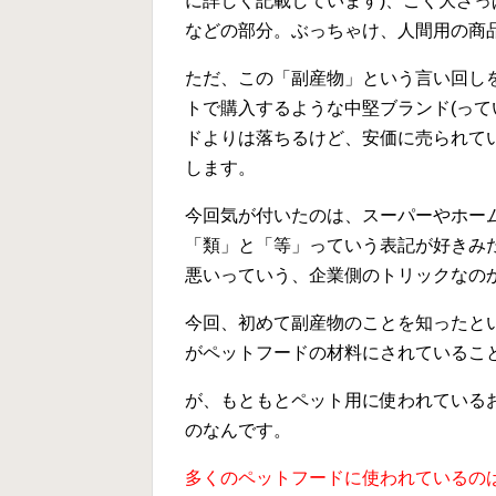
に詳しく記載しています)、ごく大ざっ
など
の部分。ぶっちゃけ、人間用の商品
ただ、この「副産物」という言い回し
トで購入するような中堅ブランド(ってい
ドよりは落ちるけど、安価に売られて
します。
今回気が付いたのは、スーパーやホー
「類」と「等」っていう表記が好きみた
悪いっていう、企業側のトリックなのかし
今回、初めて副産物のことを知ったと
がペットフードの材料にされているこ
が、
もともとペット用に使われている
のなんです。
多くのペットフードに使われているのは