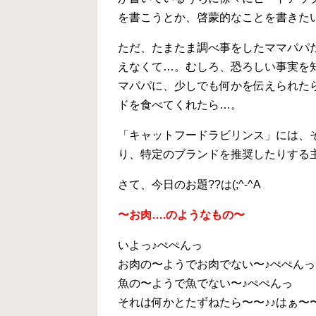
を書こうとか、啓蒙的なことを書きた
ただ、たまたま調べ事をしたママパパ
えなくて…。むしろ、恐ろしい事実を
マパパに、少しでも何かを伝えられた
ドを食べてくれたら…。
「キャットフードラビリンス」には、
り、特定のブランドを推奨したりする主
さて、今日のお題??は(;^-^A
〜お肉….のようなもの〜
いよっ♪ぺぺんっ
お肉の〜ようでお肉でない〜♪ぺぺんっ
魚の〜ようで魚でない〜♪ぺぺんっ
それは何かとたずねたら〜〜♪♪はぁ〜