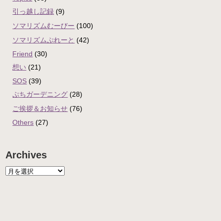
引っ越し記録
(9)
ソマリズムむーびー
(100)
ソマリズムぷれーと
(42)
Friend
(30)
想い
(21)
SOS
(39)
ぷちガーデニング
(28)
ご挨拶＆お知らせ
(76)
Others
(27)
Archives