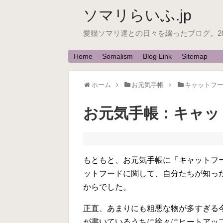
ソマリらいふ.jp
愛猫ソマリ達との日々を綴ったブログ。200
Home
Somalism
Blog Link
Sitemap
ホーム
お元気手帳
キャットフ
お元気手帳：キャッ
もともと、お元気手帳に「キャットフ
ットフードに関して、自分たちが知っ
からでした。
正直、あまりにも粗悪な物が多すぎる
が書いているうちに徐々にヒートアッ