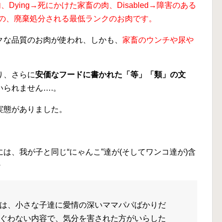
、Dying→死にかけた家畜の肉、Disabled→障害のある
格の、廃棄処分される最低ランクのお肉です。
クな品質のお肉が使われ、しかも、
家畜のウンチや尿や
。
り、さらに
安価なフードに書かれた「等」「類」の文
られません….。
実態がありました。
は、我が子と同じ“にゃんこ”達が(そしてワンコ達が)含
・
は、小さな子達に愛情の深いママパパばかりだ
ぐわない内容で、気分を害された方がいらした