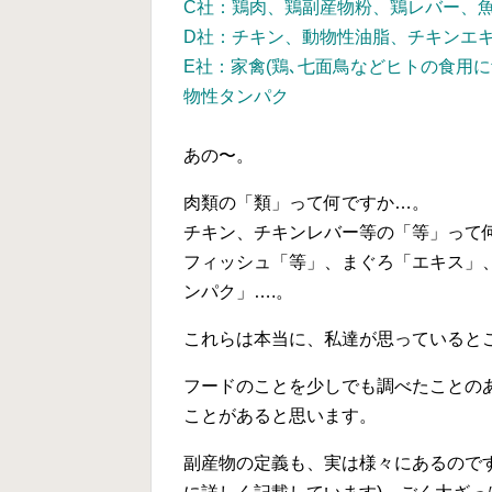
C社：鶏肉、鶏副産物粉、鶏レバー、
D社：チキン、動物性油脂、チキンエ
E社：家禽(鶏､七面鳥などヒトの食用
物性タンパク
あの〜。
肉類の
「類」
って何ですか…。
チキン、チキンレバー等の
「等」
って
フィッシュ「等」、まぐろ「エキス」
ンパク」….。
これらは本当に、私達が思っていると
フードのことを少しでも調べたことの
ことがあると思います。
副産物の定義も、実は様々にあるのですが(