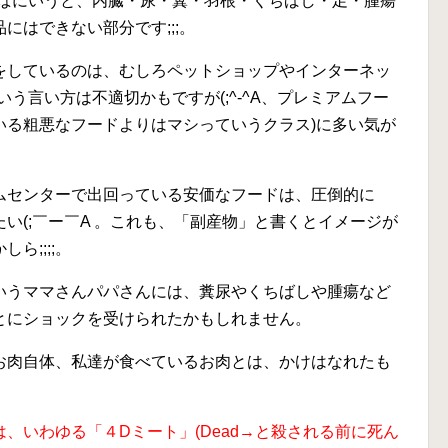
ぱにいうと、
内臓・尿・糞・羽根・くちばし・足・腫瘍
にはできない部分です;;;。
をしているのは、むしろペットショップやインターネッ
う言い方は不適切かもですが(;^-^A、プレミアムフー
いる粗悪なフードよりはマシっていうクラス)に多い気が
ムセンターで出回っている安価なフードは、圧倒的に
い(;￣ー￣A 。これも、「副産物」と書くとイメージが
ら;;;;。
いうママさんパパさんには、糞尿やくちばしや腫瘍など
とにショックを受けられたかもしれません。
お肉自体、私達が食べているお肉とは、かけはなれたも
、いわゆる「４Dミート」(Dead→と殺される前に死ん