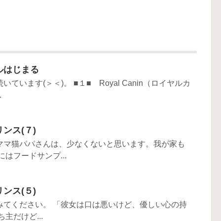
ルはじまる
ます(＞＜)。 ■１■ Royal Canin（ロイヤルカ
.
ンス(７)
ママ猫パパさんは、少なくないと思います。我が家も
はフードサンプ...
ンス(５)
みてください。 「彼女は口は悪いけど、優しい心の持
主だけど...