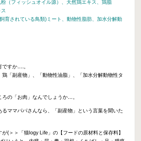
魚粉（フィッシュオイル源）、天然鶏エキス、鶏脂
キス
に飼育されている鳥類)ミート、動物性脂肪、加水分解動
何ですか….。
、鶏「副産物」、「動物性油脂」、「加水分解動物性タ
ころの「お肉」なんでしょうか…。
あるママパパさんなら、
「副産物」
という言葉を聞いた
＞＞「猫logy Life」の【フードの原材料と保存料】