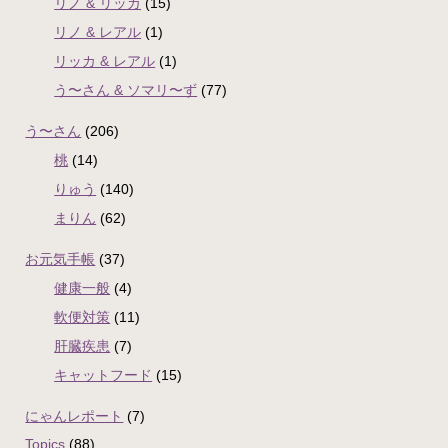
リノ & リッカ
(15)
リノ & レアル
(1)
リッカ & レアル
(1)
う〜さん & ソマリ〜ず
(77)
う〜さん
(206)
桃
(14)
りゅう
(140)
まりん
(62)
お元気手帳
(37)
健康一般
(4)
軟便対策
(11)
肝臓疾患
(7)
キャットフード
(15)
にゃんレポート
(7)
Topics
(88)