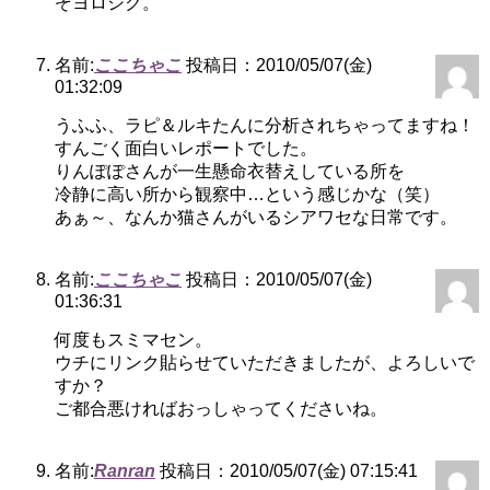
ぞヨロシク。
名前:
ここちゃこ
投稿日：2010/05/07(金)
01:32:09
うふふ、ラピ＆ルキたんに分析されちゃってますね！
すんごく面白いレポートでした。
りんぽぽさんが一生懸命衣替えしている所を
冷静に高い所から観察中…という感じかな（笑）
あぁ～、なんか猫さんがいるシアワセな日常です。
名前:
ここちゃこ
投稿日：2010/05/07(金)
01:36:31
何度もスミマセン。
ウチにリンク貼らせていただきましたが、よろしいで
すか？
ご都合悪ければおっしゃってくださいね。
名前:
Ranran
投稿日：2010/05/07(金) 07:15:41