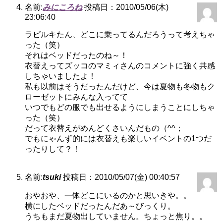
名前:
みにころね
投稿日：2010/05/06(木)
23:06:40
ラピルキたん、どこに乗ってるんだろうって考えちゃ
った（笑）
それはベッドだったのね～！
衣替えってズッコのマミィさんのコメントに強く共感
しちゃいましたよ！
私も以前はそうだったんだけど、今は夏物も冬物もク
ローゼットにみんな入ってて
いつでもどの服でも出せるようにしまうことにしちゃ
った（笑）
だって衣替えがめんどくさいんだもの（^^；
でもにゃんず的には衣替えも楽しいイベントの1つだ
ったりして？！
名前:
tsuki
投稿日：2010/05/07(金) 00:40:57
おやおや、一体どこにいるのかと思いきや。。
横にしたベッドだったんだあ～びっくり。
うちもまだ夏物出していません。ちょっと焦り。。