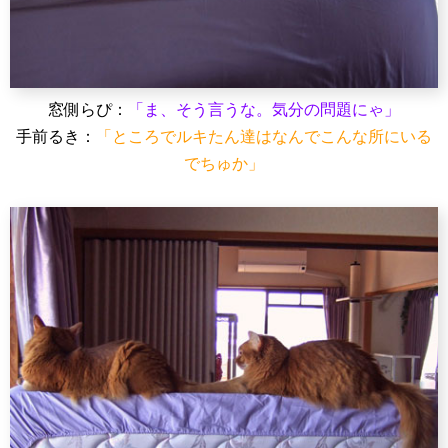
窓側らぴ：
「ま、そう言うな。気分の問題にゃ」
手前るき：
「ところでルキたん達はなんでこんな所にいる
でちゅか」