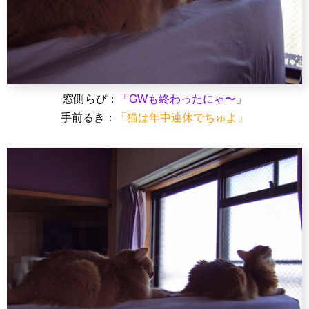
窓側らぴ：
「GWも終わったにゃ〜」
手前るき：
「猫は年中連休でちゅよ」