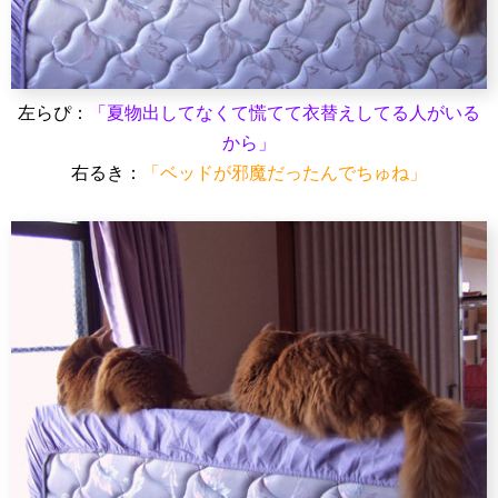
左らぴ：
「夏物出してなくて慌てて衣替えしてる人がいる
から」
右るき：
「ベッドが邪魔だったんでちゅね」