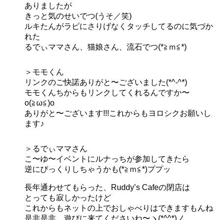
ありましたが
きっと気のせいでつ(うそ／笑)
ルキたんがラピにさりげなくタッチしてるのに気づか
れた
るでぃママさん、猫娘さん、流石でつ(*≧ｍ≦*)
＞モモくん
リンクのご快諾ありがと〜ございました(*^-^*)
モモくんちからもリンクしてくれるんですか〜
o(≧ω≦)o
ありがと〜ございます!!!これからもヨロシクお願いし
ます♪
＞るでぃママさん
こ〜ゆ〜イベントにルナっちが参加してきたら
逆にびっくりしちゃうかも(*≧ｍ≦*)ププッ
長年通わせてもらった、Ruddy’s Cafeの閉店は
とっても寂しかったけど
これからもネットの上でおしゃべりはできますもんね
是非是非、遊びに来てくださいね〜ヽ(*^^*)ノ