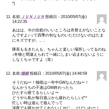
*)
名前:
ＪＵＮＪＵＮ
投稿日：2010/05/07(金)
14:22:35
あはは、今の住処のいいところは衣替えがないことな
んですよ♪って四季の旬なものいただけないのはたま
にキズですが。。。
隊長もるきたんも、ちゃんと楽しい場所しってるのね
♪冬物と間違えられて一緒にしまい込まれないように
しなくちゃですよ（笑）
名前:
猫娘
投稿日：2010/05/07(金) 14:46:59
そうだねー！猫様は一年中GWなんだねー！
なんかうちの子達はGW終わったら
ひたすら寝てるらしいよ〜
どうやら私が毎日遊ぶから疲れたらしい(^^ゞ
忙しい時は遊んで遊んでって
深夜でも寝かせてくれないくせに…..ひどいわー！