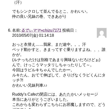
（汗）
でもシンクロして並んでるとこ、かわいい。
仲の良い兄妹の巻、できあがり
名前:
るでぃママ=chizu7171
投稿日：
2010/05/07(金) 01:14:18
おっと衣替え……我家、まだ途中。。。汗
ベッド動かすと、きまってすぐ乗りますよね、、、誰
かが。
(ルナっちだけは別格であまり興味ないだろけどぉ)
んで、けっこうマッタリしちゃったりして～。
今回はラピルキちゃんでしたかー。
ルキたん、おてて伸ばして、さりげなくラピくんにタ
ッチ?!
かわいい兄妹列車♪♪
Ruddy’s Cafeの閉店には、あたたかいメッセージ
本当にありがとうございました。
これからも変わらずこちらにお邪魔しますので、どう