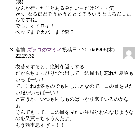
(笑)
なんか行ったことあるみたい～だけど・・笑
ｱﾊﾊ、なるほどそういうことでそういうところだった
んですね。
でも、オドロキ！
ベッドまでカバーまで紫？
名前:
ズッコのマミィ
投稿日：2010/05/06(木)
22:29:32
衣替えすると、絶対冬返りする。
だからちょっぴりづつ出して、結局出し忘れた夏物も
いっぱーい！
で、これは冬ものでも同じことなので、日の目を見た
い服がいっぱーい！
と言うか、いつも同じものばっかり来ているのかな
ぁ。
そんでもって、日の目を見たい洋服とおんなじような
のを又買っちゃうんだよ。
もう効率悪すぎ～！！