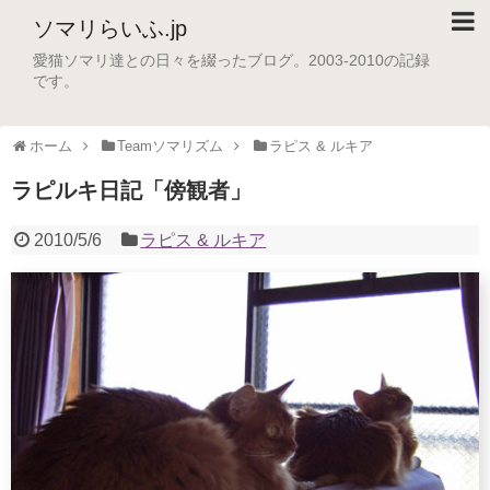
ソマリらいふ.jp
愛猫ソマリ達との日々を綴ったブログ。2003-2010の記録
です。
ホーム
Teamソマリズム
ラピス & ルキア
ラピルキ日記「傍観者」
2010/5/6
ラピス & ルキア