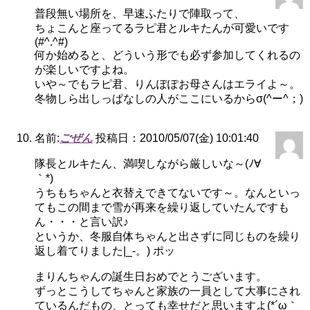
普段無い場所を、早速ふたりで陣取って、
ちょこんと座ってるラピ君とルキたんが可愛いです
(#^.^#)
何か始めると、どういう形でも必ず参加してくれるの
が楽しいですよね。
いや～でもラピ君、りんぽぽお母さんはエライよ～。
冬物しら出しっぱなしの人がここにいるからσ(^ー^；)
名前:
ごぜん
投稿日：2010/05/07(金) 10:01:40
隊長とルキたん、満喫しながら厳しいな～(ﾉ∀
｀*)
うちもちゃんと衣替えできてないです～。なんといっ
てもこの間まで雪が再来を繰り返していたんですも
ん・・・と言い訳♪
というか、冬服自体ちゃんと出さずに同じものを繰り
返し着てりました|_-。) ポッ
まりんちゃんの誕生日おめでとうございます。
ずっとこうしてちゃんと家族の一員として大事にされ
ているんだもの、とっても幸せだと思いますよ(*´ω｀