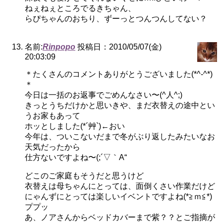
ねぇねぇところでるきちゃん、
らぴちゃんのおちり、ずーっとつんつんしてない？
名前:
Rinpopo
投稿日：2010/05/07(金)
20:03:09
＊たくさんのコメントありがとうございました(*^-^*)
＊
今日は一括のお返事でごめんなさい〜(^人^;)
きっとうちだけかと思いきや、まだ衣替えの途中とい
うお家もあって
ホッとしました(*´艸`)←おい
今年は、ついこないだまで冬がぶり返したみたいなお
天気だったから
仕方ないですよね〜(;´▽｀A“
どこのご家庭もそうだと思うけど
衣替えは母ちゃんにとっては、面倒くさい作業だけど
にゃんずにとっては楽しいイベントですよね(*≧ｍ≦*)
ププッ
あ、ノアさんからベッドカバーまで紫？？とご指摘が