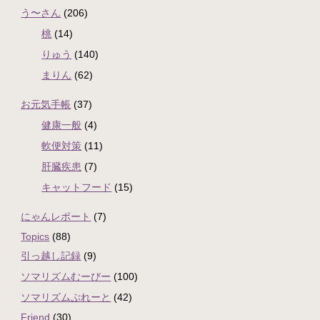
う〜さん
(206)
桃
(14)
りゅう
(140)
まりん
(62)
お元気手帳
(37)
健康一般
(4)
軟便対策
(11)
肝臓疾患
(7)
キャットフード
(15)
にゃんレポート
(7)
Topics
(88)
引っ越し記録
(9)
ソマリズムむーびー
(100)
ソマリズムぷれーと
(42)
Friend
(30)