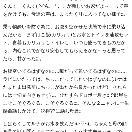
くんく、くんく(;^-^A。「ここが新しいお家だよ～」って声
をかけても、母達の声は、まったく耳に入ってない様子;;。
乗り物酔いを防ぐ為に、お腹を空かせた状態で車に乗り込
んだから、まずはご飯(カリカリ)とお水とトイレを速攻セッ
ト。食器もカリカリもトイレも、いつも使ってるものだか
ら、内心これでかなり安心してもらえるかな～っと思って
たら、甘かった;;;。
お腹空いてるはずなのに…喉だって乾いてるはずなのに….
ラピにいたっては、ちっこだってしたいはずなのに(ルナは
たまたま出発前にちっこが出たから良かったけど)、それら
には一切見向きもせずに、ひたすらドロボー歩き;;で部屋を
こそこそぐるぐる、こそぐるぐる;;;。そんな２ニャンに一生
懸命話しかけて、説得??に励む母達;;;。
しばらくしてルナがお水を飲んだ♪(>▽<)。ちゃんと母の顔
を見て話も聞くようになったし、もう大丈夫そうvv。 で、