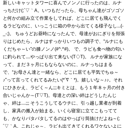
新しいキャットタワーに喜んでノンノに行ったのは、ルナ
っちだけ(;´▽｀A。いつもだったら、母ちゃん達がゴソゴソ
と何かの組み立て作業をしてれば、どこに居ても飛んでく
るラピなのに、いっこうに箱の中から出てくる様子なし...(-
_-;)。 ちゅうどお昼時になったんで、母達がおにぎりを頬張
りはじめたら、ルナはすっかりいつもの調子で、“ルナにも
くだちゃ～い”の膝ノンノ(#^.^#)。 で、ラピも食べ物の匂い
に釣られて....やっぱり出て来ない(T◇T)。 ルナが家族にな
って、まだ３ヶ月にもならないのに、ルナっちはまる
で、“お母さん達と一緒なら、どこに居ても平気でちゅ～
♪”って言ってくれてるみたい(*´∇｀*)。嬉しいな～♪♪。それ
にひきかえ、ラピく～ん;;;キミとは、もう１年８ヶ月の付き
合いじゃんか～(T▽T)。母達との深い絆はどうしたんじ
ゃ、絆は....;;; そうこうしてるウチに、引っ越し業者が到着
し、家具の搬入が始まる。いくら寝室に立てこもってて
も、かなりバタバタしてるのはやっぱり筒抜けだよね～(;
´▽｀A。これじゃ～、ラピも出てきてくれるワケないよに