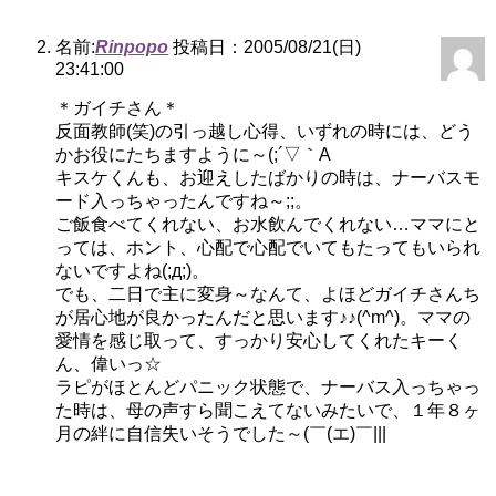
名前:
Rinpopo
投稿日：2005/08/21(日)
23:41:00
＊ガイチさん＊
反面教師(笑)の引っ越し心得、いずれの時には、どう
かお役にたちますように～(;´▽｀A
キスケくんも、お迎えしたばかりの時は、ナーバスモ
ード入っちゃったんですね～;;。
ご飯食べてくれない、お水飲んでくれない…ママにと
っては、ホント、心配で心配でいてもたってもいられ
ないですよね(;д;)。
でも、二日で主に変身～なんて、よほどガイチさんち
が居心地が良かったんだと思います♪♪(^m^)。ママの
愛情を感じ取って、すっかり安心してくれたキーく
ん、偉いっ☆
ラピがほとんどパニック状態で、ナーバス入っちゃっ
た時は、母の声すら聞こえてないみたいで、１年８ヶ
月の絆に自信失いそうでした～(￣(エ)￣|||