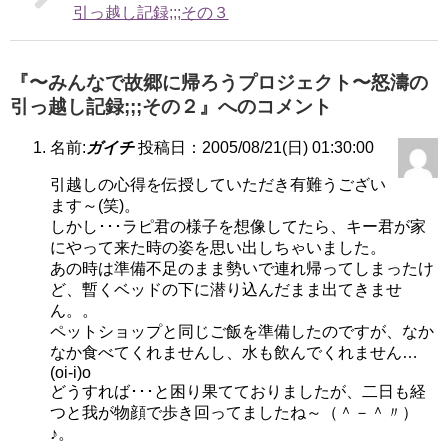
引っ越し記録;;;その３
『〜みんなで故郷に帰ろうプロジェクト〜怒濤の
引っ越し記録;;;その２』へのコメント
名前:
ガイチ
投稿日：2005/08/21(日) 01:30:00
引越しの心得を伝授していただき有難うござい
ます～(笑)。
しかし･･･ラピ君の様子を想像してたら、キー君が家
にやって来た時の姿を思い出しちゃいました。
あの時は準備不足のまま勢いで連れ帰ってしまったけ
ど、暫くベッドの下に潜り込んだまま出てきませ
ん。。
ペットショップと同じご飯を準備したのですが、なか
なか食べてくれませんし、水も飲んでくれません…
(oi-i)o
どうすれば･･･と困り果てておりましたが、二日も経
つと我が物顔で歩き回ってましたね～（＾－＾〃）
♪。