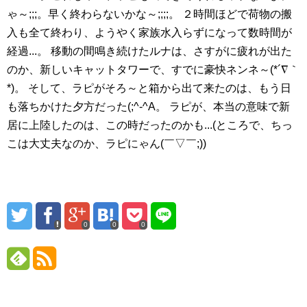
ゃ～;;;。早く終わらないかな～;;;;。 ２時間ほどで荷物の搬
入も全て終わり、ようやく家族水入らずになって数時間が
経過...。 移動の間鳴き続けたルナは、さすがに疲れが出た
のか、新しいキャットタワーで、すでに豪快ネンネ～(*´∇｀
*)。 そして、ラピがそろ～と箱から出て来たのは、もう日
も落ちかけた夕方だった(;^-^A。 ラピが、本当の意味で新
居に上陸したのは、この時だったのかも...(ところで、ちっ
こは大丈夫なのか、ラピにゃん(￣▽￣;))
0
0
0