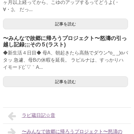
ヶ月以上経ってから、こゆのアップするってどうよ(・
∀・;)。 だっ...
記事を読む
〜みんなで故郷に帰ろうプロジェクト〜怒濤の引っ
越し記録;;;その５(ラスト)
◆新生活４日目◆ 母A、朝起きたら高熱でダウン*o_ _)oバ
タッ 急遽、母Bの休暇を延長。 ラピルナは、すっかりハ
イモード(;´▽｀A...
記事を読む
ラピ蔵日記☆音
〜みんなで故郷に帰ろうプロジェクト〜怒濤の