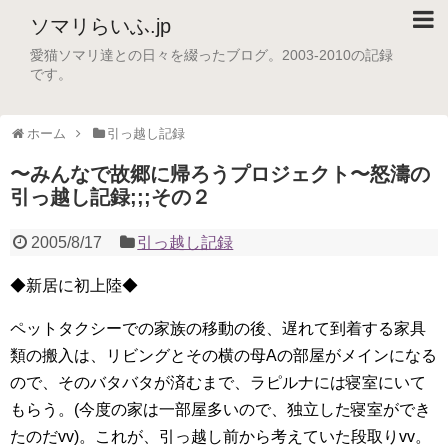
ソマリらいふ.jp
愛猫ソマリ達との日々を綴ったブログ。2003-2010の記録
です。
ホーム
引っ越し記録
〜みんなで故郷に帰ろうプロジェクト〜怒濤の
引っ越し記録;;;その２
2005/8/17
引っ越し記録
◆新居に初上陸◆
ペットタクシーでの家族の移動の後、遅れて到着する家具
類の搬入は、リビングとその横の母Aの部屋がメインになる
ので、そのバタバタが済むまで、ラピルナには寝室にいて
もらう。(今度の家は一部屋多いので、独立した寝室ができ
たのだvv)。これが、引っ越し前から考えていた段取りvv。