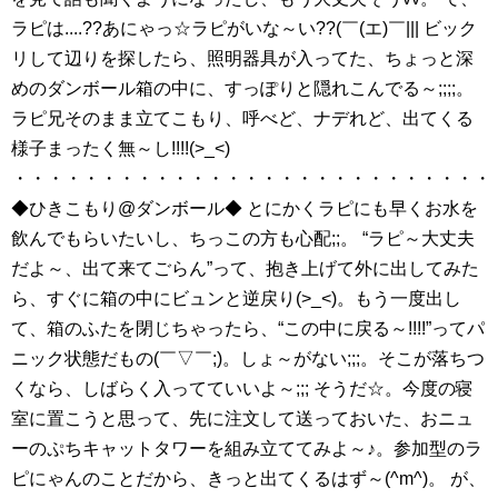
ラピは....??あにゃっ☆ラピがいな～い??(￣(エ)￣||| ビック
リして辺りを探したら、照明器具が入ってた、ちょっと深
めのダンボール箱の中に、すっぽりと隠れこんでる～;;;;。
ラピ兄そのまま立てこもり、呼べど、ナデれど、出てくる
様子まったく無～し!!!!(>_<)
・・・・・・・・・・・・・・・・・・・・・・・・・・・
◆ひきこもり@ダンボール◆ とにかくラピにも早くお水を
飲んでもらいたいし、ちっこの方も心配;;。 “ラピ～大丈夫
だよ～、出て来てごらん”って、抱き上げて外に出してみた
ら、すぐに箱の中にビュンと逆戻り(>_<)。もう一度出し
て、箱のふたを閉じちゃったら、“この中に戻る～!!!!”ってパ
ニック状態だもの(￣▽￣;)。しょ～がない;;;。そこが落ちつ
くなら、しばらく入ってていいよ～;;; そうだ☆。今度の寝
室に置こうと思って、先に注文して送っておいた、おニュ
ーのぷちキャットタワーを組み立ててみよ～♪。参加型のラ
ピにゃんのことだから、きっと出てくるはず～(^m^)。 が、