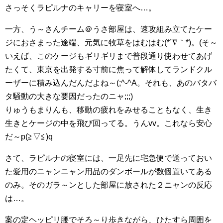
さっそくラピルナのキャリーを寝室へ…。
一方、う～さんチーム＠うさ部屋は、速攻組み立てたケー
ジにおさまった途端、元気に牧草をはむはむ(*´∇｀*)。(そ～
いえば、このケージもギリギリまで普段通り使わせてあげ
たくて、東京を出発する寸前に焦って解体してランドクル
ーザーに積み込んだんだよね～(;^-^A。それも、あのバタバ
タ騒動の大きな要因だったのニャ;;;)
りゅうもまりんも、移動の疲れをみせることもなく、生き
生きとケージの中を飛び回ってる。うんvv。これなら安心
だ～p(≧▽≦)q
さて、ラピルナの寝室には、一足先に宅急便で送っておい
た愛用のニャンニャン用品のダンボールが数個置いてある
のみ。そのガラ～ンとした部屋に放された２ニャンの反応
は…。
案の定ヘッピリ腰でそろ～り歩きながら、ひたすら周囲を