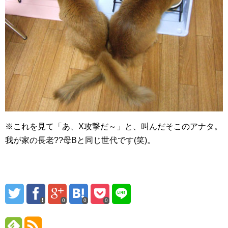
※これを見て「あ、X攻撃だ～」と、叫んだそこのアナタ。
我が家の長老??母Bと同じ世代です(笑)。
0
0
0