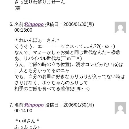
さっぱりわ解りませーん
(笑
名前:
Rinpopo
投稿日：2006/01/30(月)
00:13:00
＊れいんぼぉーさん＊
そうそう、エーーーーックスって….ん??(・ω・)
なんで、マミーがしゃお姉と同じ世代なんだ～@@
あ、リバイバル世代ね(￣ｍ￣〃)
うん、ご飯の時の立ち位置(←漫才コンビみたいね)は
二人とも分かってるのニャ
でも、自分のお皿に好きなカリカリが入ってない時は
さりげなく、ボケちゃんのふりして
相手のご飯を食べてる確信犯!!!!(>_<)
名前:
Rinpopo
投稿日：2006/01/30(月)
00:14:00
＊exifさん＊
ふっふっふ♪