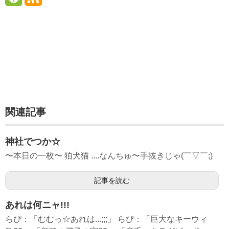
関連記事
神社でつか☆
〜本日の一枚〜 狛犬猫 ....なんちゅ〜手抜きじゃ(￣▽￣;)
記事を読む
あれは何ニャ!!!
らぴ：「むむっ☆あれは...;;;」 らぴ：「巨大なキーウィ