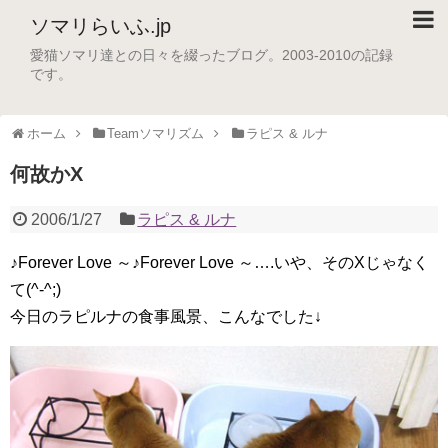
ソマリらいふ.jp
愛猫ソマリ達との日々を綴ったブログ。2003-2010の記録
です。
ホーム
Teamソマリズム
ラピス & ルナ
何故かX
2006/1/27
ラピス & ルナ
♪Forever Love ～♪Forever Love ～….いや、そのXじゃなく
て(^-^;)
今日のラピルナの食事風景、こんなでした↓