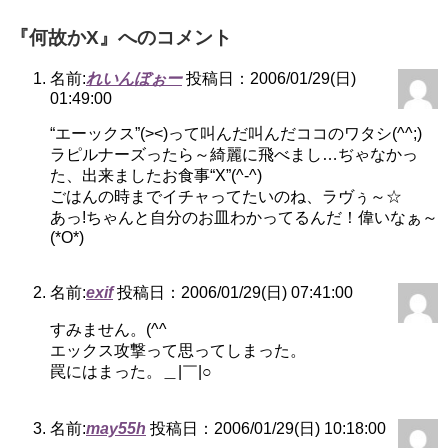
『何故かX』へのコメント
名前:
れいんぼぉー
投稿日：2006/01/29(日)
01:49:00
“エーックス”(><)って叫んだ叫んだココのワタシ(^^;)
ラピルナーズったら～綺麗に飛べまし…ぢゃなかっ
た、出来ましたお食事“X”(^-^)
ごはんの時までイチャってたいのね、ラヴぅ～☆
あっ!ちゃんと自分のお皿わかってるんだ！偉いなぁ～
(*O*)
名前:
exif
投稿日：2006/01/29(日) 07:41:00
すみません。(^^ゞ
エックス攻撃って思ってしまった。
罠にはまった。＿|￣|○
名前:
may55h
投稿日：2006/01/29(日) 10:18:00