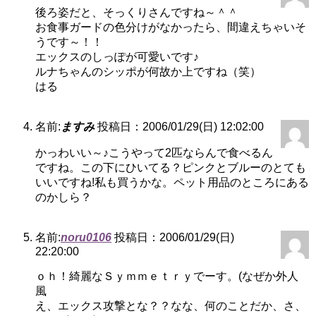
後ろ姿だと、そっくりさんですね～＾＾
お食事ガードの色分けがなかったら、間違えちゃいそ
うです～！！
エックスのしっぽが可愛いです♪
ルナちゃんのシッポが何故か上ですね（笑）
はる
名前:
ますみ
投稿日：2006/01/29(日) 12:02:00
かっわいい～♪こうやって2匹ならんで食べるん
ですね。この下にひいてる？ピンクとブルーのとても
いいですね!私も買うかな。ペット用品のところにある
のかしら？
名前:
noru0106
投稿日：2006/01/29(日)
22:20:00
ｏｈ！綺麗なＳｙｍｍｅｔｒｙでーす。(なぜか外人
風
え、エックス攻撃とな？？なな、何のことだか、さ、