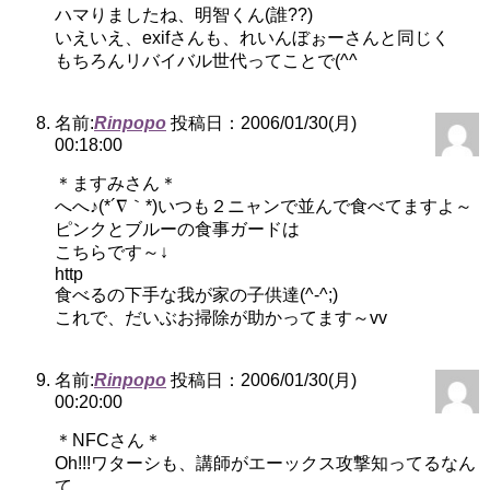
ハマりましたね、明智くん(誰??)
いえいえ、exifさんも、れいんぼぉーさんと同じく
もちろんリバイバル世代ってことで(^^ゞ
名前:
Rinpopo
投稿日：2006/01/30(月)
00:18:00
＊ますみさん＊
へへ♪(*´∇｀*)いつも２ニャンで並んで食べてますよ～
ピンクとブルーの食事ガードは
こちらです～↓
http
食べるの下手な我が家の子供達(^-^;)
これで、だいぶお掃除が助かってます～vv
名前:
Rinpopo
投稿日：2006/01/30(月)
00:20:00
＊NFCさん＊
Oh!!!ワターシも、講師がエーックス攻撃知ってるなん
て