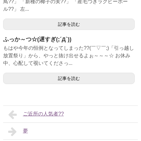
鳥??」 「新種の椰子の実??」 「産毛つきラグビーボー
ル??」 左...
記事を読む
ふっか～つ☆(遅すぎ(;´Д`))
もはや今年の恒例となってしまった??(￣▽￣;)「引っ越し
放置祭り」から、やっと抜け出せるよぉ～～～☆ お休み
中、心配して覗いてくださっ...
記事を読む
ご近所の人気者??
夢