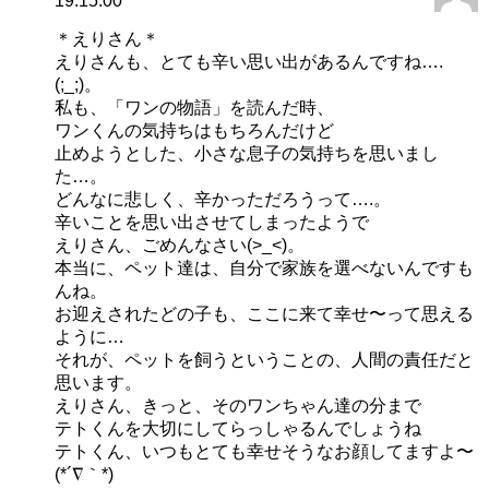
19:15:00
＊えりさん＊
えりさんも、とても辛い思い出があるんですね….
(;_;)。
私も、「ワンの物語」を読んだ時、
ワンくんの気持ちはもちろんだけど
止めようとした、小さな息子の気持ちを思いまし
た…。
どんなに悲しく、辛かっただろうって….。
辛いことを思い出させてしまったようで
えりさん、ごめんなさい(>_<)。
本当に、ペット達は、自分で家族を選べないんですも
んね。
お迎えされたどの子も、ここに来て幸せ〜って思える
ように…
それが、ペットを飼うということの、人間の責任だと
思います。
えりさん、きっと、そのワンちゃん達の分まで
テトくんを大切にしてらっしゃるんでしょうね
テトくん、いつもとても幸せそうなお顔してますよ〜
(*´∇｀*)