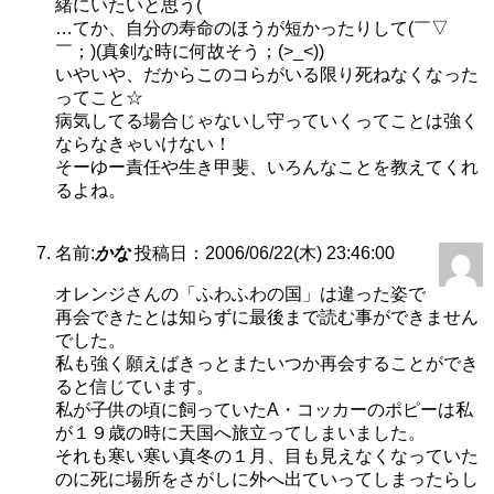
緒にいたいと思う(
…てか、自分の寿命のほうが短かったりして(￣▽
￣；)(真剣な時に何故そう；(>_<))
いやいや、だからこのコらがいる限り死ねなくなった
ってこと☆
病気してる場合じゃないし守っていくってことは強く
ならなきゃいけない！
そーゆー責任や生き甲斐、いろんなことを教えてくれ
るよね。
名前:
かな
投稿日：2006/06/22(木) 23:46:00
オレンジさんの「ふわふわの国」は違った姿で
再会できたとは知らずに最後まで読む事ができません
でした。
私も強く願えばきっとまたいつか再会することができ
ると信じています。
私が子供の頃に飼っていたA・コッカーのポピーは私
が１９歳の時に天国へ旅立ってしまいました。
それも寒い寒い真冬の１月、目も見えなくなっていた
のに死に場所をさがしに外へ出ていってしまったらし