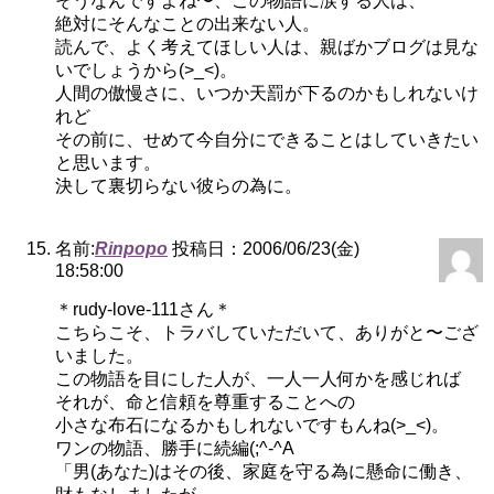
そうなんですよね〜、この物語に涙する人は、
絶対にそんなことの出来ない人。
読んで、よく考えてほしい人は、親ばかブログは見な
いでしょうから(>_<)。
人間の傲慢さに、いつか天罰が下るのかもしれないけ
れど
その前に、せめて今自分にできることはしていきたい
と思います。
決して裏切らない彼らの為に。
名前:
Rinpopo
投稿日：2006/06/23(金)
18:58:00
＊rudy-love-111さん＊
こちらこそ、トラバしていただいて、ありがと〜ござ
いました。
この物語を目にした人が、一人一人何かを感じれば
それが、命と信頼を尊重することへの
小さな布石になるかもしれないですもんね(>_<)。
ワンの物語、勝手に続編(;^-^A
「男(あなた)はその後、家庭を守る為に懸命に働き、