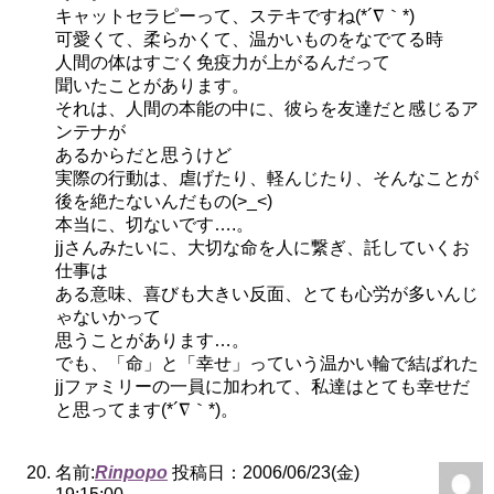
キャットセラピーって、ステキですね(*´∇｀*)
可愛くて、柔らかくて、温かいものをなでてる時
人間の体はすごく免疫力が上がるんだって
聞いたことがあります。
それは、人間の本能の中に、彼らを友達だと感じるア
ンテナが
あるからだと思うけど
実際の行動は、虐げたり、軽んじたり、そんなことが
後を絶たないんだもの(>_<)
本当に、切ないです….。
jjさんみたいに、大切な命を人に繋ぎ、託していくお
仕事は
ある意味、喜びも大きい反面、とても心労が多いんじ
ゃないかって
思うことがあります…。
でも、「命」と「幸せ」っていう温かい輪で結ばれた
jjファミリーの一員に加われて、私達はとても幸せだ
と思ってます(*´∇｀*)。
名前:
Rinpopo
投稿日：2006/06/23(金)