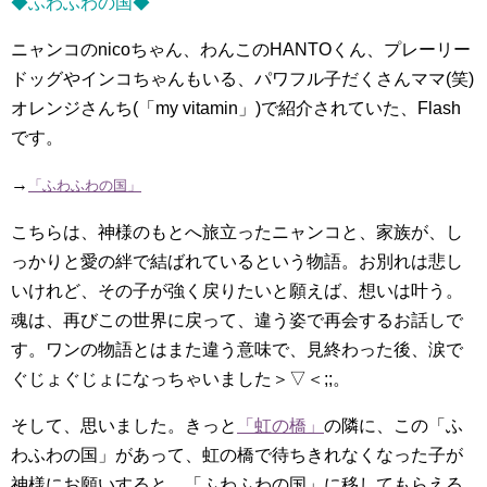
◆ふわふわの国◆
ニャンコのnicoちゃん、わんこのHANTOくん、プレーリー
ドッグやインコちゃんもいる、パワフル子だくさんママ(笑)
オレンジさんち(「my vitamin」)で紹介されていた、Flash
です。
→
「ふわふわの国」
こちらは、神様のもとへ旅立ったニャンコと、家族が、し
っかりと愛の絆で結ばれているという物語。お別れは悲し
いけれど、その子が強く戻りたいと願えば、想いは叶う。
魂は、再びこの世界に戻って、違う姿で再会するお話しで
す。ワンの物語とはまた違う意味で、見終わった後、涙で
ぐじょぐじょになっちゃいました＞▽＜;;。
そして、思いました。きっと
「虹の橋」
の隣に、この「ふ
わふわの国」があって、虹の橋で待ちきれなくなった子が
神様にお願いすると、「ふわふわの国」に移してもらえる