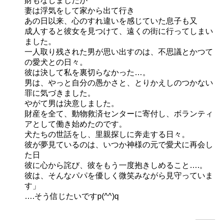
財もなしましたが
妻は浮気をして家から出て行き
あの日以来、心のすれ違いを感じていた息子も又
成人すると彼女を見つけて、遠くの街に行ってしまい
ました。
一人取り残された男が思い出すのは、不思議とかつて
の愛犬との日々。
彼は決して私を裏切らなかった…。
男は、やっと自分の愚かさと、とりかえしのつかない
罪に気づきました。
やがて男は決意しました。
財産を全て、動物救済センターに寄付し、ボランティ
アとして働き始めたのです。
犬たちの世話をし、里親探しに奔走する日々。
彼が夢見ているのは、いつか神様の元で愛犬に再会し
た日
彼に心から詫び、彼をもう一度抱きしめること….。
彼は、そんなパパを優しく微笑みながら見守っていま
す」
….そう信じたいですp(^^)q