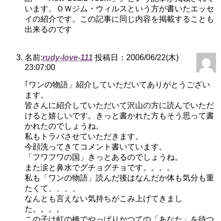
います。ＯＷジム・ウィルスという方が書いたエッセ
イの紹介です。この記事に同じ内容を掲載することも
出来るのです
名前:
rudy-love-111
投稿日：2006/06/22(木)
23:07:00
｢ワンの物語」紹介していただいてありがとうござい
ます。
皆さんに紹介していただいて沢山の方に読んでいただ
けると嬉しいです。きっと書かれた方もそう思って書
かれたのでしょうね。
私もトラバさせていただきます。
今顔洗ってきてコメント書いています。
「フワフワの国」きっとあるのでしょうね。
また涙と鼻水でグチョグチョです。。。。
私も「ワンの物語」読んだ後はなんだか体も気分も重
たくて、、、、
なんとも言えない気持ちがこみ上げてきまし
た。。。。
この子は虹の橋でやっぱりかつての「あなた」を待つ