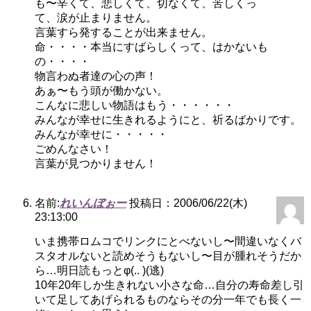
も〜辛くて、悲しくて、切なくて、苦しくっ
て、涙が止まりません。
言葉すら発することが出来ません。
命・・・・本当にすばらしくって、はかないも
の・・・・
物言わぬ者達の心の声！
あぁ〜もう頭が働かない。
こんなに悲しい物語はもう・・・・・・
みんなが幸せに生きれるようにと、祈るばかりです。
みんなが幸せに・・・・・
ごめんなさい！
言葉が見つかりません！
名前:
れいんぼぉー
投稿日：2006/06/22(木)
23:13:00
いま携帯ロムコでリンクにとべないし〜間違いなくバ
スタオルないと読めそうもないし〜目が腫れそうだか
ら…明日読もっとφ(.. )(逃)
10年20年しか生きれない小さな命…自分の寿命差し引
いて足してあげられるものならその分一年でも長く一