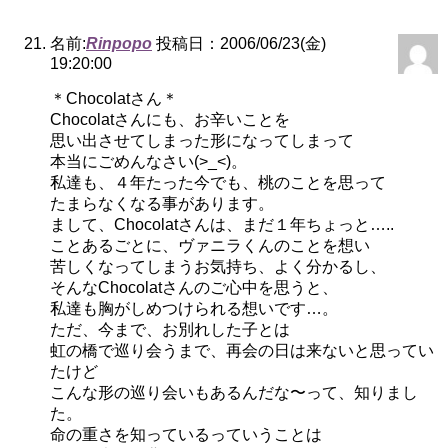
名前:
Rinpopo
投稿日：2006/06/23(金)
19:20:00
＊Chocolatさん＊
Chocolatさんにも、お辛いことを
思い出させてしまった形になってしまって
本当にごめんなさい(>_<)。
私達も、４年たった今でも、桃のことを思って
たまらなくなる事があります。
まして、Chocolatさんは、まだ１年ちょっと…..
ことあるごとに、ヴァニラくんのことを想い
苦しくなってしまうお気持ち、よく分かるし、
そんなChocolatさんのご心中を思うと、
私達も胸がしめつけられる想いです…。
ただ、今まで、お別れした子とは
虹の橋で巡り会うまで、再会の日は来ないと思ってい
たけど
こんな形の巡り会いもあるんだな〜って、知りまし
た。
命の重さを知っているっていうことは