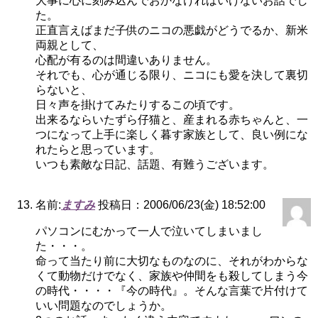
大事に心に刻み込んでおかなければいけないお話でし
た。
正直言えばまだ子供のニコの悪戯がどうでるか、新米
両親として、
心配が有るのは間違いありません。
それでも、心が通じる限り、ニコにも愛を決して裏切
らないと、
日々声を掛けてみたりするこの頃です。
出来るならいたずら仔猫と、産まれる赤ちゃんと、一
つになって上手に楽しく暮す家族として、良い例にな
れたらと思っています。
いつも素敵な日記、話題、有難うございます。
名前:
ますみ
投稿日：2006/06/23(金) 18:52:00
パソコンにむかって一人で泣いてしまいまし
た・・・。
命って当たり前に大切なものなのに、それがわからな
くて動物だけでなく、家族や仲間をも殺してしまう今
の時代・・・・『今の時代』。そんな言葉で片付けて
いい問題なのでしょうか。