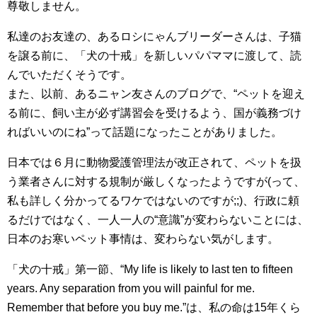
尊敬しません。
私達のお友達の、あるロシにゃんブリーダーさんは、子猫
を譲る前に、「犬の十戒」を新しいパパママに渡して、読
んでいただくそうです。
また、以前、あるニャン友さんのブログで、“ペットを迎え
る前に、飼い主が必ず講習会を受けるよう、国が義務づけ
ればいいのにね”って話題になったことがありました。
日本では６月に動物愛護管理法が改正されて、ペットを扱
う業者さんに対する規制が厳しくなったようですが(って、
私も詳しく分かってるワケではないのですが;;)、行政に頼
るだけではなく、一人一人の“意識”が変わらないことには、
日本のお寒いペット事情は、変わらない気がします。
「犬の十戒」第一節、“My life is likely to last ten to fifteen
years. Any separation from you will painful for me.
Remember that before you buy me.”は、私の命は15年くら