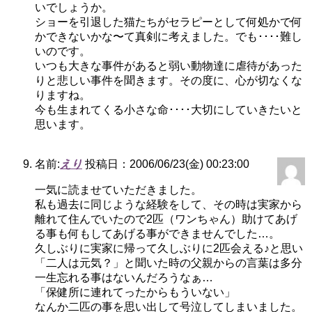
いでしょうか。
ショーを引退した猫たちがセラピーとして何処かで何
かできないかな〜て真剣に考えました。でも････難し
いのです。
いつも大きな事件があると弱い動物達に虐待があった
りと悲しい事件を聞きます。その度に、心が切なくな
りますね。
今も生まれてくる小さな命････大切にしていきたいと
思います。
名前:
えり
投稿日：2006/06/23(金) 00:23:00
一気に読ませていただきました。
私も過去に同じような経験をして、その時は実家から
離れて住んでいたので2匹（ワンちゃん）助けてあげ
る事も何もしてあげる事ができませんでした…。
久しぶりに実家に帰って久しぶりに2匹会える♪と思い
「二人は元気？」と聞いた時の父親からの言葉は多分
一生忘れる事はないんだろうなぁ…
「保健所に連れてったからもういない」
なんか二匹の事を思い出して号泣してしまいました。