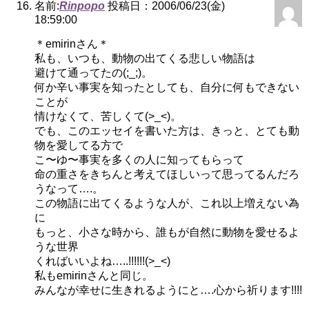
名前:
Rinpopo
投稿日：2006/06/23(金)
18:59:00
＊emirinさん＊
私も、いつも、動物の出てくる悲しい物語は
避けて通ってたの(;_;)。
何か辛い事実を知ったとしても、自分に何もできない
ことが
情けなくて、苦しくて(>_<)。
でも、このエッセイを書いた方は、きっと、とても動
物を愛してる方で
こ〜ゆ〜事実を多くの人に知ってもらって
命の重さをきちんと考えてほしいって思ってるんだろ
うなって….。
この物語に出てくるような人が、これ以上増えない為
に
もっと、小さな時から、誰もが自然に動物を愛せるよ
うな世界
くればいいよね…..!!!!!!(>_<)
私もemirinさんと同じ。
みんなが幸せに生きれるようにと….心から祈ります!!!!