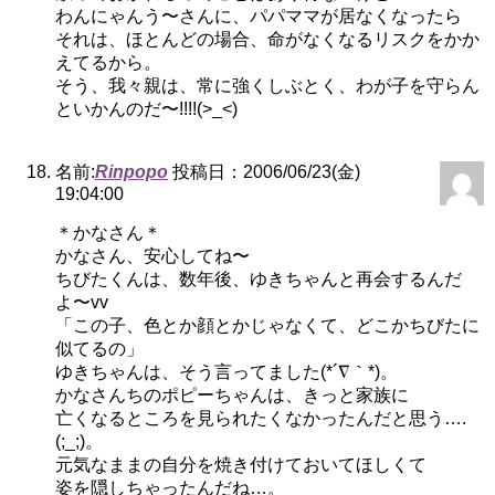
わんにゃんう〜さんに、パパママが居なくなったら
それは、ほとんどの場合、命がなくなるリスクをかか
えてるから。
そう、我々親は、常に強くしぶとく、わが子を守らん
といかんのだ〜!!!!(>_<)
名前:
Rinpopo
投稿日：2006/06/23(金)
19:04:00
＊かなさん＊
かなさん、安心してね〜
ちびたくんは、数年後、ゆきちゃんと再会するんだ
よ〜vv
「この子、色とか顔とかじゃなくて、どこかちびたに
似てるの」
ゆきちゃんは、そう言ってました(*´∇｀*)。
かなさんちのポピーちゃんは、きっと家族に
亡くなるところを見られたくなかったんだと思う….
(;_;)。
元気なままの自分を焼き付けておいてほしくて
姿を隠しちゃったんだね…。