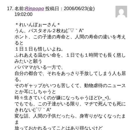
名前:
Rinpopo
投稿日：2006/06/23(金)
19:02:00
＊れいんぼぉーさん＊
うん、バスタオル２枚ね(;´▽｀A“
ホント、この子達の寿命と、人間の寿命の違いを考え
ると
１日１日も惜しいよね。
ふれあえる温かい命を、１日でも１時間でも長く慈し
みたいと願う
パパママがいる一方で、
自分の都合で、それをあっさり手放してしまう人も居
る。
そのギャップがいつも苦しくて、動物虐待のニュース
とか耳にしちゃうと
時々生きていくのが嫌になっちゃうほど(>_<)。
でもでも、この子達がいる限り、マヂで死んでも死に
きれない(;´▽｀A“
変な話、人間の子供だったら、身寄りがなくなったま
ま
放っておかれるってことはあり得ないけど