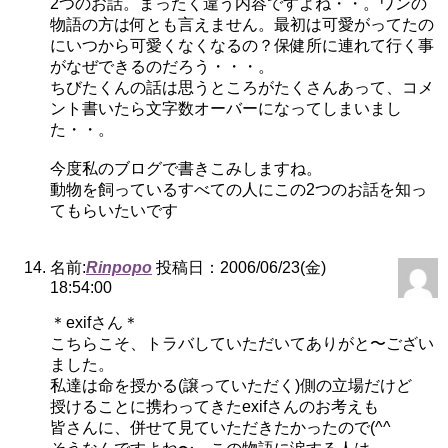
2つのお話。まったく違う内容ですよね・・。ワンの
物語の方は何とも言えません。最初は可愛がってたの
にいつから可愛くなくなるの？保健所に連れて行く事
がなぜできるのだろう・・・。
ちびたくんの話は思うところがたくさんあって、コメ
ント書いたら文字数オーバーになってしまいまし
た・・。
今度私のブログで書きこみしますね。
動物を飼っているすべての人にこの2つのお話を知っ
てもらいたいです
名前:
Rinpopo
投稿日：2006/06/23(金)
18:54:00
＊exifさん＊
こちらこそ、トラバしていただいてありがと〜ござい
ました。
私達は命を授かる(譲っていただく)側の立場だけど
授けることに携わってきたexifさんのお考えも
皆さんに、併せて見ていただきたかったので(^^ゞ