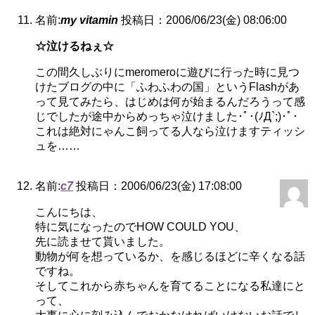
名前:
my vitamin
投稿日：2006/06/23(金) 08:06:00
☆泣けるねぇ☆
この間久しぶりにmeromeroに遊びに行った時に見つ
けたブログの中に「ふわふわの国」というFlashがあ
って見てみたら、はじめは何が始まるんだろうって感
じでしたが途中からめっちゃ泣けました･ﾟ･(ﾉД`;)･ﾟ･
これは絶対にゃんこ飼ってる人なら泣けますティッシ
ュを……
名前:
c7
投稿日：2006/06/23(金) 17:08:00
こんにちは、
特に気になったのでHOW COULD YOU、
先に読ませて貰いました。
動物が何を想っているか、を感じるほどに辛くなる話
ですね。
そしてこれから赤ちゃんを育てることになる私達にと
って、