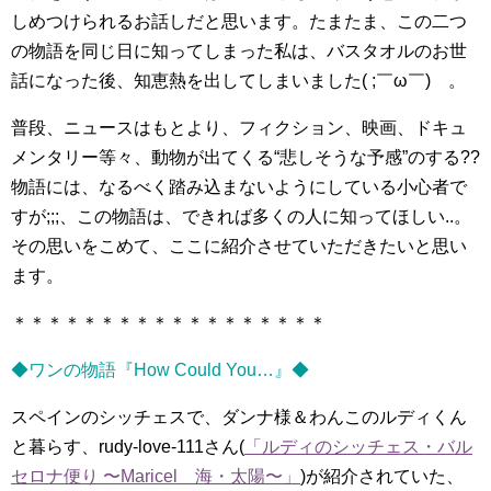
しめつけられるお話しだと思います。たまたま、この二つ
の物語を同じ日に知ってしまった私は、バスタオルのお世
話になった後、知恵熱を出してしまいました( ;￣ω￣)ゞ。
普段、ニュースはもとより、フィクション、映画、ドキュ
メンタリー等々、動物が出てくる“悲しそうな予感”のする??
物語には、なるべく踏み込まないようにしている小心者で
すが;;;、この物語は、できれば多くの人に知ってほしい..。
その思いをこめて、ここに紹介させていただきたいと思い
ます。
＊＊＊＊＊＊＊＊＊＊＊＊＊＊＊＊＊＊
◆ワンの物語『How Could You…』◆
スペインのシッチェスで、ダンナ様＆わんこのルディくん
と暮らす、rudy-love-111さん(
「ルディのシッチェス・バル
セロナ便り 〜Maricel 海・太陽〜」
)が紹介されていた、