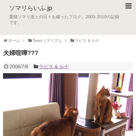
ソマリらいふ.jp
愛猫ソマリ達との日々を綴ったブログ。2003-2010の記録
です。
ホーム
Teamソマリズム
ラピス & ルナ
夫婦喧嘩???
2006/7/6
ラピス & ルナ