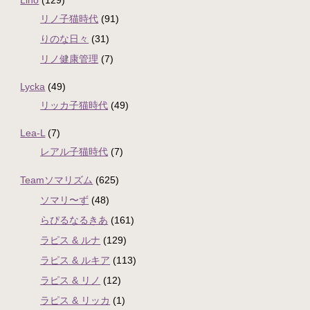
リノ子猫時代
(91)
りのな日々
(31)
リノ健康管理
(7)
Lycka
(49)
リッカ子猫時代
(49)
Lea-L
(7)
レアル子猫時代
(7)
Teamソマリズム
(625)
ソマリ〜ず
(48)
らぴるなるきあ
(161)
ラピス & ルナ
(129)
ラピス & ルキア
(113)
ラピス & リノ
(12)
ラピス & リッカ
(1)