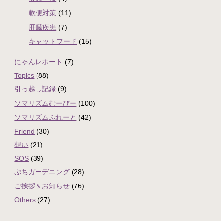
軟便対策
(11)
肝臓疾患
(7)
キャットフード
(15)
にゃんレポート
(7)
Topics
(88)
引っ越し記録
(9)
ソマリズムむーびー
(100)
ソマリズムぷれーと
(42)
Friend
(30)
想い
(21)
SOS
(39)
ぷちガーデニング
(28)
ご挨拶＆お知らせ
(76)
Others
(27)