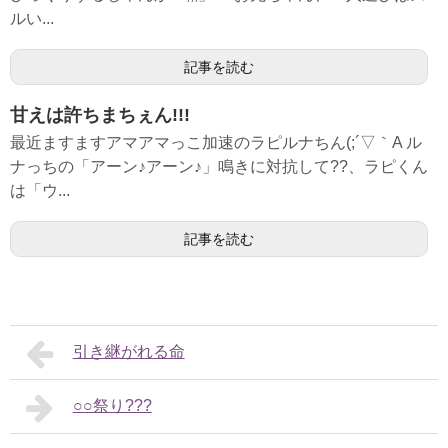
ルい...
記事を読む
甘えは許ちまちぇん!!!
最近ますますアマアマっこ加速のラピルナちん(;´▽｀A ル
ナっちの「アーン♪アーン♪」鳴きに対抗して??、ラピくん
は「ウ...
記事を読む
引き継がれる命
○○祭り???