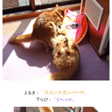
「スカンクボンバー!!!」
上るき：
下らぴ：
「ぐへっ☆」