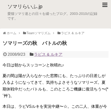
ソマリらいふ.jp
愛猫ソマリ達との日々を綴ったブログ。2003-2010の記録
です。
ホーム
Teamソマリズム
ラピス & ルキア
ソマリーズの秋 バトルの秋
2008/9/23
ラピス & ルキア
今日は朝からスッコーンと秋晴れ♪
夏の間は陽が入らなかった窓際にも、たっぷりの日差しが
入るようになってきて、気持ちよさそうなソマリーズ。夏
期休戦中だったバトルも、このところご機嫌に復活ちう〜(*
´艸`)。
本日は、ラピVSルキを実況中継〜☆。この二人、体重が今