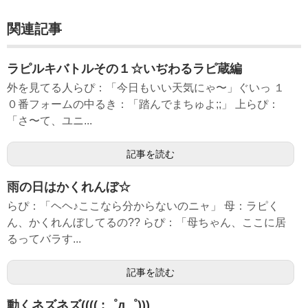
関連記事
ラピルキバトルその１☆いぢわるラピ蔵編
外を見てる人らぴ：「今日もいい天気にゃ〜」ぐいっ １
０番フォームの中るき：「踏んでまちゅよ;;」 上らぴ：
「さ〜て、ユニ...
記事を読む
雨の日はかくれんぼ☆
らぴ：「ヘヘ♪ここなら分からないのニャ」 母：ラピく
ん、かくれんぼしてるの?? らぴ：「母ちゃん、ここに居
るってバラす...
記事を読む
動くネズネズ(((( ;゜д゜)))