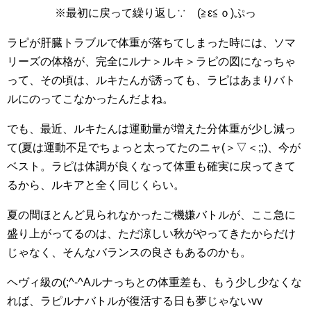
※最初に戻って繰り返し∵ゞ(≧ε≦ｏ)ぷっ
ラピが肝臓トラブルで体重が落ちてしまった時には、ソマ
リーズの体格が、完全にルナ＞ルキ＞ラピの図になっちゃ
って、その頃は、ルキたんが誘っても、ラピはあまりバト
ルにのってこなかったんだよね。
でも、最近、ルキたんは運動量が増えた分体重が少し減っ
て(夏は運動不足でちょっと太ってたのニャ(＞▽＜;;)、今が
ベスト。ラピは体調が良くなって体重も確実に戻ってきて
るから、ルキアと全く同じくらい。
夏の間ほとんど見られなかったご機嫌バトルが、ここ急に
盛り上がってるのは、ただ涼しい秋がやってきたからだけ
じゃなく、そんなバランスの良さもあるのかも。
ヘヴィ級の(;^-^Aルナっちとの体重差も、もう少し少なくな
れば、ラピルナバトルが復活する日も夢じゃないvv