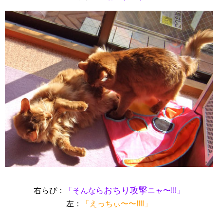
おちり攻撃
右らぴ：
「そんなら
ニャ〜!!!」
左：
「えっちぃ〜〜!!!!」