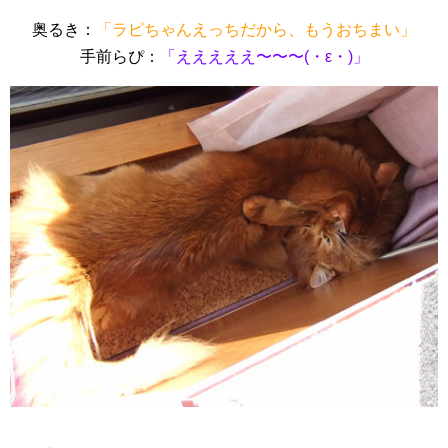
奥るき：
「ラピちゃんえっちだから、もうおちまい」
手前らぴ：
「えええええ〜〜〜(・ε・)」