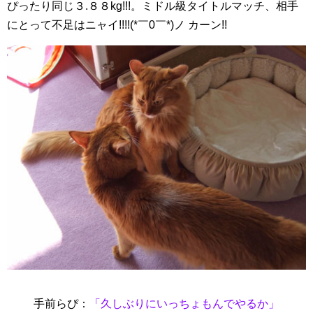
ぴったり同じ３.８８kg!!!。ミドル級タイトルマッチ、相手
にとって不足はニャイ!!!!(*￣0￣*)ノ カーン!!
手前らぴ：
「久しぶりにいっちょもんでやるか」