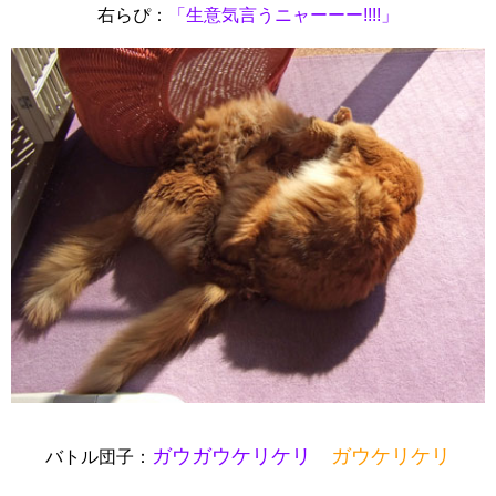
右らぴ：
「生意気言うニャーーー!!!!」
ガウガウケリケリ
ガウケリケリ
バトル団子：