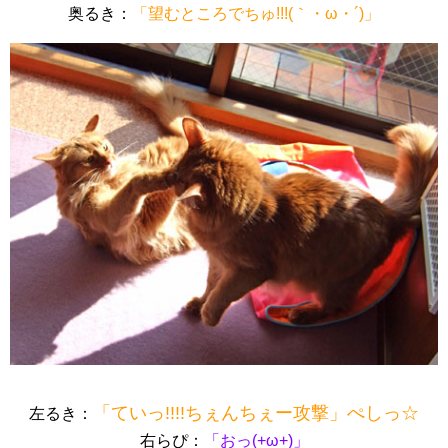
奥るき：
「望むところでちゅ!!!(｀・ω・´)」
「ていっ!!!!ちぇんちぇー攻撃」ぺしっ☆
左るき：
右らぴ：
「おっ(+ω+)」