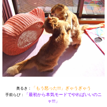
「もう怒った!!!」ぎゃうぎゃう
奥るき：
「最初から本気モードでやればいいのニ
手前らぴ：
ャ!!!」