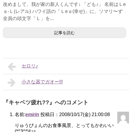
改めまして、我が家の新人くんです↓ 「ども♪」 名前はＬe
ａ-Ｌ(レアル) ハワイ語の「Ｌeａ(幸せ)」に、ソマリ〜ず
全員の頭文字「Ｌ」を...
記事を読む
セロリ♪
小さな器でガオー!!!
『キャベツ疲れ??』へのコメント
名前:
emirin
投稿日：2008/10/17(金) 21:00:08
りゅうぴょんのお食事風景、とってもかわいい
(*^3^*)ﾁｭｯ