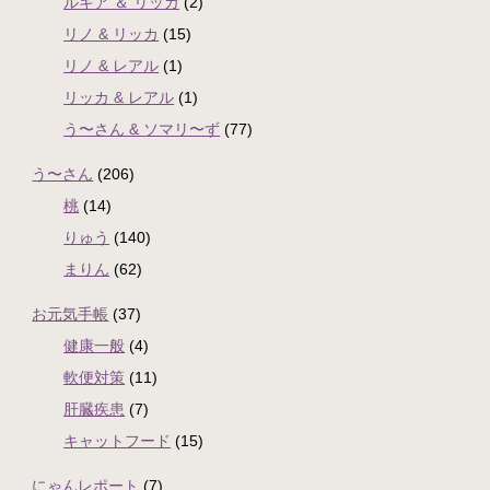
ルキア ＆ リッカ
(2)
リノ & リッカ
(15)
リノ & レアル
(1)
リッカ & レアル
(1)
う〜さん & ソマリ〜ず
(77)
う〜さん
(206)
桃
(14)
りゅう
(140)
まりん
(62)
お元気手帳
(37)
健康一般
(4)
軟便対策
(11)
肝臓疾患
(7)
キャットフード
(15)
にゃんレポート
(7)