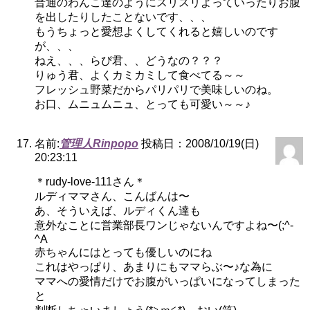
普通のわんこ達のようにスリスリよっていったりお腹
を出したりしたことないです、、、
もうちょっと愛想よくしてくれると嬉しいのです
が、、、
ねえ、、、らぴ君、、どうなの？？？
りゅう君、よくカミカミして食べてる～～
フレッシュ野菜だからパリパリで美味しいのね。
お口、ムニュムニュ、とっても可愛い～～♪
名前:
管理人Rinpopo
投稿日：2008/10/19(日)
20:23:11
＊rudy-love-111さん＊
ルディママさん、こんばんは〜
あ、そういえば、ルディくん達も
意外なことに営業部長ワンじゃないんですよね〜(;^-
^A
赤ちゃんにはとっても優しいのにね
これはやっぱり、あまりにもママらぶ〜♪な為に
ママへの愛情だけでお腹がいっぱいになってしまった
と