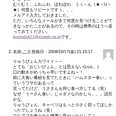
むくむく、ふわふわ、ぽわぽわ、うぅ～ん（★＞U＜
★）何度もリピートですぅ。。。
メルアド入力しておきました。
ただ、いろんなメールがきて何度か見つけることがで
きなっかたことがあるので、その時は携帯のほうへ送
ってみてください。
lovelabi421@ezweb.ne.jp
です。
名前:
ころ
投稿日：2008/10/17(金) 21:15:17
りゅうぴょんカワイイ～～
とても「おじいぴょん」とは思えない(≧ω≦。)
口の動きがめっちゃ早いですよね～！
前に大食い番組を見てたときに「ハムスター食い」っ
ていうワザがあるって
言ってたけど、うささんも同じ食べ方してる（笑）
なぜ「うーさん食い」じゃダメなのかしら。。。語呂
かな。
りゅうぴょん、キャベツはもっと小さく切ってほしか
ったでしょうね（笑）
でもアゴを使うから健康に良かったりして！