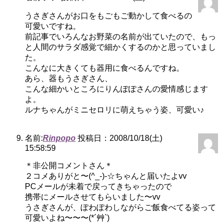
うさぎさんがお口をもごもご動かして食べるの
可愛いですね。
前記事でいろんなお野菜の名前が出ていたので、もっ
と人間のサラダ感覚で細かくするのかと思っていまし
た。
こんなに大きくても器用に食べるんですね。
あら、器もうさぎさん、
こんな細かいところにりんぽぽさんの愛情感じます
よ。
ルナちゃんがミニセロリに萌えちゃう姿、可愛い♪
名前:
Rinpopo
投稿日：2008/10/18(土)
15:58:59
＊非公開コメントさん＊
２コメありがと〜(^_-)-☆ちゃんと届いたよvv
PCメールが未着で戻ってきちゃったので
携帯にメールさせてもらいました〜vv
うさぎさんが、ぽわぽわしながらご飯食べてる姿って
可愛いよね〜〜〜(*´艸`)