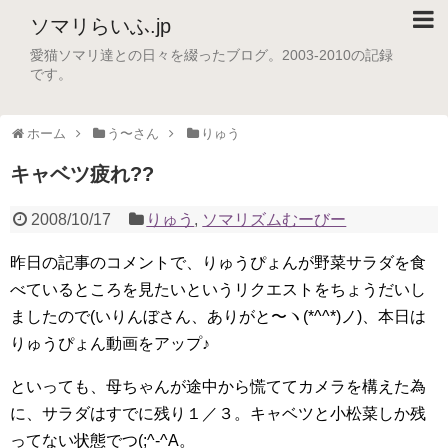
ソマリらいふ.jp
愛猫ソマリ達との日々を綴ったブログ。2003-2010の記録
です。
ホーム
う〜さん
りゅう
キャベツ疲れ??
2008/10/17
りゅう
,
ソマリズムむーびー
昨日の記事のコメントで、りゅうぴょんが野菜サラダを食
べているところを見たいというリクエストをちょうだいし
ましたので(いりんぼさん、ありがと〜ヽ(*^^*)ノ)、本日は
りゅうぴょん動画をアップ♪
といっても、母ちゃんが途中から慌ててカメラを構えた為
に、サラダはすでに残り１／３。キャベツと小松菜しか残
ってない状態でつ(;^-^A。