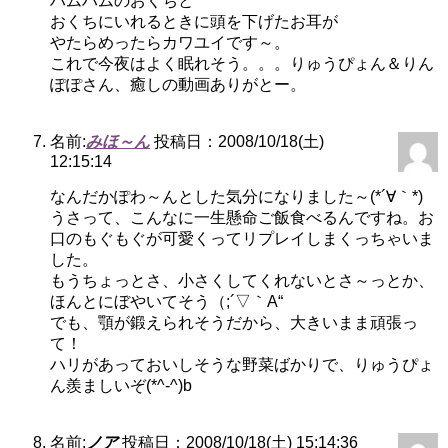
ハムハムのおくちと
おくちにいれるときに頭を下げたお耳が
やたらめったらカワユイです～。
これで今夜はよく眠れそう。。。りゅうぴょん＆りん
ぽぽさん、癒しの動画ありがとー。
名前:
みほ～ん
投稿日：2008/10/18(土)
12:15:14
なんだかぽわ～んとした気分になりました～(*´∀｀*)
うさって、こんなに一生懸命ご飯食べるんですね。お
口のもぐもぐが可愛くってリプレイしまくっちゃいま
した。
もうちょっとさ、小さくしてくれないとさ～っとか、
ほんとにぼやいてそう（;´▽｀A“
でも、顎が鍛えられそうだから、大きいまま頑張っ
て！
ハリがあっておいしそうな野菜ばかりで、りゅうぴょ
ん羨ましいぞ(*^-^)b
名前:
ノア
投稿日：2008/10/18(土) 15:14:36