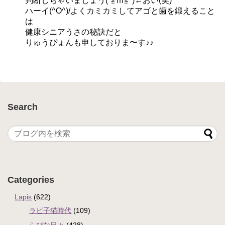
判断しちゃいましょう(*≧ｍ≦*)←おい(笑)
ハーイ(^O^)/よくカミカミしてアゴと歯を鍛えること
は
健康シニアうさの秘訣だと
りゅうぴょんも申しておりま〜す♪♪
Search
Categories
Lapis
(622)
ラピ子猫時代
(109)