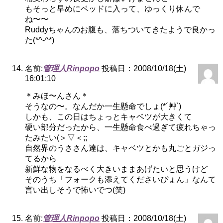
もそっと早めにベッドに入って、ゆっくり休んで
ね〜〜
Ruddyちゃんのお腹も、落ちついてきたようで良かっ
た(*^-^*)
名前:
管理人Rinpopo
投稿日：2008/10/18(土)
16:01:10
＊みほ〜んさん＊
そうなの〜。なんだか一生懸命でしょ(*´艸`)
しかも、この日はちょっとキャベツが大きくて
硬い部分だったから、一生懸命食べ過ぎて疲れちゃっ
たみたい(＞▽＜;;
自然界のうささん達は、キャベツとかも丸ごとガジっ
てるから
新鮮な物をなるべく大きいままあげたいと思うけど
そのうち「フォークも添えてくださいぴょん」なんて
言い出しそうで怖いでつ(笑)
名前:
管理人Rinpopo
投稿日：2008/10/18(土)