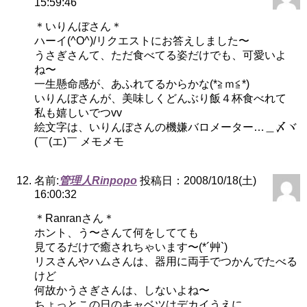
15:59:46
＊いりんぼさん＊
ハーイ(^O^)/リクエストにお答えしました〜
うさぎさんて、ただ食べてる姿だけでも、可愛いよ
ね〜
一生懸命感が、あふれてるからかな(*≧ｍ≦*)
いりんぼさんが、美味しくどんぶり飯４杯食べれて
私も嬉しいでつvv
絵文字は、いりんぼさんの機嫌バロメーター…＿〆ヾ
(￣(エ)￣ メモメモ
名前:
管理人Rinpopo
投稿日：2008/10/18(土)
16:00:32
＊Ranranさん＊
ホント、う〜さんて何をしてても
見てるだけで癒されちゃいます〜(*´艸`)
リスさんやハムさんは、器用に両手でつかんでたべる
けど
何故かうさぎさんは、しないよね〜
ちょっとこの日のキャベツはデカイうえに