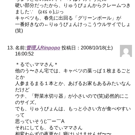
硬い部分だったから、りゅうぴょんからクレームつき
ました∵ゞ(≧ε≦ｏ)ぷっ
キャベツも、春先に出回る「グリーンボール」が
一番好きなの←りゅうぴょんけっこうウルサイでしょ
(笑)
名前:
管理人Rinpopo
投稿日：2008/10/18(土)
16:00:52
＊るでぃママさん＊
他のう〜さん宅では、キャベツの葉っぱ１枚まるごと
とか
人参まるまる１本とか、あげるお家もあるみたいなん
だけど
ウチ、「野菜水切り器」が小さいので(笑)必然的にこ
のサイズ。
でも、りゅうぴょんは、もっと小さい方が食べやすい
って
思っていそう(;￣ー￣A
それにしても、るでぃママさん
相変わらずの夜更かし癖はいけませんぜ〜〜