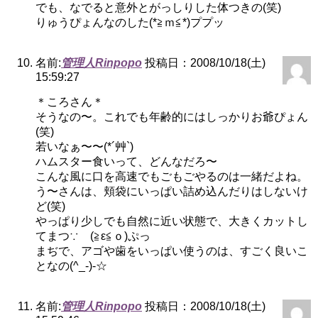
でも、なでると意外とがっしりした体つきの(笑)
りゅうぴょんなのした(*≧ｍ≦*)ププッ
名前:
管理人Rinpopo
投稿日：2008/10/18(土)
15:59:27
＊ころさん＊
そうなの〜。これでも年齢的にはしっかりお爺ぴょん
(笑)
若いなぁ〜〜(*´艸`)
ハムスター食いって、どんなだろ〜
こんな風に口を高速でもごもごやるのは一緒だよね。
う〜さんは、頬袋にいっぱい詰め込んだりはしないけ
ど(笑)
やっぱり少しでも自然に近い状態で、大きくカットし
てまつ∵ゞ(≧ε≦ｏ)ぷっ
まぢで、アゴや歯をいっぱい使うのは、すごく良いこ
となの(^_-)-☆
名前:
管理人Rinpopo
投稿日：2008/10/18(土)