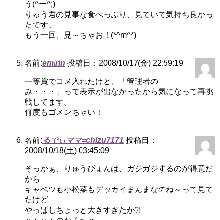
う(^ー^;)
りゅう君の見事な食べっぷり、見ていて気持ち良かっ
たです。
もう一回、見～ちゃお！(*^m^*)
名前:
emirin
投稿日：2008/10/17(金) 22:59:19
一等賞でコメ入れたけど、「管理者の
み・・・」って表示が出なかったから気になって再挑
戦してます。
何度もゴメンちゃい！
名前:
るでぃママ=chizu7171
投稿日：
2008/10/18(土) 03:45:09
そっかぁ、りゅうぴょんは、ガジガジするのが得意だ
から
キャベツも小松菜もデッカイまんまなのね～って見て
たけど
やっぱしちょっと大きすぎたか?!