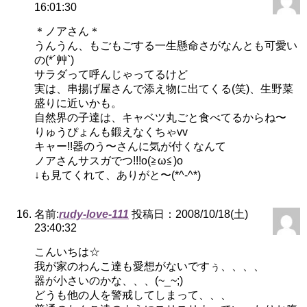
16:01:30
＊ノアさん＊
うんうん、もごもごする一生懸命さがなんとも可愛い
の(*´艸`)
サラダって呼んじゃってるけど
実は、串揚げ屋さんで添え物に出てくる(笑)、生野菜
盛りに近いかも。
自然界の子達は、キャベツ丸ごと食べてるからね〜
りゅうぴょんも鍛えなくちゃvv
キャー!!器のう〜さんに気が付くなんて
ノアさんサスガでつ!!!o(≧ω≦)o
↓も見てくれて、ありがと〜(*^-^*)
名前:
rudy-love-111
投稿日：2008/10/18(土)
23:40:32
こんいちは☆
我が家のわんこ達も愛想がないですぅ、、、、
器が小さいのかな、、、(~_~;)
どうも他の人を警戒してしまって、、、