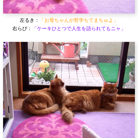
左るき：
「お母ちゃんが哲学ちてまちゅよ」
右らぴ：
「ケーキひとつで人生を語られてもニャ」