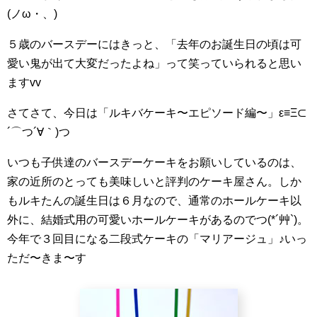
(ノω・、)
５歳のバースデーにはきっと、「去年のお誕生日の頃は可
愛い鬼が出て大変だったよね」って笑っていられると思い
ますvv
さてさて、今日は「ルキバケーキ〜エピソード編〜」ε≡Ξ⊂
´⌒つ´∀｀)つ
いつも子供達のバースデーケーキをお願いしているのは、
家の近所のとっても美味しいと評判のケーキ屋さん。しか
もルキたんの誕生日は６月なので、通常のホールケーキ以
外に、結婚式用の可愛いホールケーキがあるのでつ(*´艸`)。
今年で３回目になる二段式ケーキの「マリアージュ」♪いっ
ただ〜きま〜す