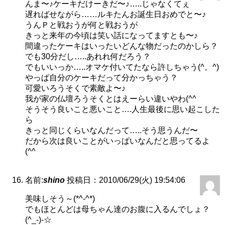
んま〜♪ケーキだけーきだ〜♪…..じゃなくてぇ
遅ればせながら……ルキたんお誕生日おめでと〜♪
うんＰと戦おうが何と戦おうが
きっと来年の今頃は笑い話になってますとも〜♪
間違ったケーキはいったいどんな物だったのかしら？
でも30分だし…..あれれ何だろう？
でもいいっか…..オマケ付いてたなら許しちゃう(^。^)
やっぱ自分のケーキだって分かっちゃう？
可愛いろうそくで素敵よ〜♪
我が家の仏壇ろうそくとはえーらい違いやわ(^^ゞ
そうそう良いこと悪いこと….人生最後に思い起こした
ら
きっと同じくらいなんだって…..そう思うんだ〜
だから次は良いことがいっぱいなんだと思ってるよ
(^^ゞ
名前:
shino
投稿日：2010/06/29(火) 19:54:06
美味しそう～(*^-^*)
でもほとんどは母ちゃん達のお腹に入るんでしょ？
(^_-)-☆