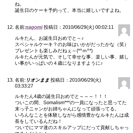
ね。
誕生日のケーキ予約って、本当に嬉しいですよね。
名前:
nagomi
投稿日：2010/06/29(火) 00:02:11
ルキたん、お誕生日おめでと～♪
スペシャルケーキ？のお味はいかがだったかな（笑）
プレゼントも楽しみだねぇ～(*^ｍ^*)
ルキたんが元気で、そして幸せな事、楽しい事、嬉し
い事がいっぱいの４歳になりますように♪
名前:
リオンまま
投稿日：2010/06/29(火)
03:33:27
ルキたん4歳の誕生日おめでと～～～！！！
ついこの間、Somalism***の一員になったと思ってた
末っ子ニャンがお姉ちゃんになって頑張ってる。
いろんなことを体験しながら感情豊かなルキたんは成
長をしているんだね！
ついでにママ達のスキルアップにだって貢献しちゃっ