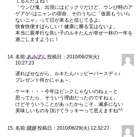
てるんだよね！
「ウンぴ鬼」出現にはビックリだけど、ウンぴ時のア
ゲアゲ↑はニャンの宿命、そのうちに「仮面もういら
ないニャ」って日が来ると信じてるよ。
快食快便すばらしい！健康に勝る宝はないよ。
本当に親孝行な良い子のルキたんが幸せ一杯の一年を
過ごしますように！
名前:
あみぽん
投稿日：2010/06/29(火)
10:27:23
遅ればせながら、ルキたんハッピーバースディ♪
プレゼント何かにゃぁ～。
ケーキ・・・今年はピンクじゃないのねぇ～と
思ってたら、そういう理由だったのですねぇ。
けどそういうことがあったからこそ、滅多にない
美味しいものを頂けてラッキーって思えますね^^
名前:
猫娘
投稿日：2010/06/29(火) 12:32:27