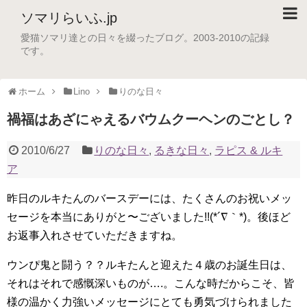
ソマリらいふ.jp
愛猫ソマリ達との日々を綴ったブログ。2003-2010の記録
です。
ホーム
Lino
りのな日々
禍福はあざにゃえるバウムクーヘンのごとし？
2010/6/27
りのな日々
,
るきな日々
,
ラピス & ルキ
ア
昨日のルキたんのバースデーには、たくさんのお祝いメッ
セージを本当にありがと〜ございました!!(*´∇｀*)。後ほど
お返事入れさせていただきますね。
ウンぴ鬼と闘う？？ルキたんと迎えた４歳のお誕生日は、
それはそれで感慨深いものが….。こんな時だからこそ、皆
様の温かく力強いメッセージにとても勇気づけられました