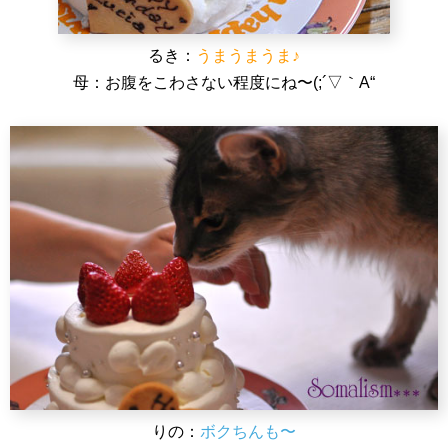
るき：
うまうまうま♪
母：お腹をこわさない程度にね〜(;´▽｀A“
りの：
ボクちんも〜