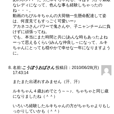
なレディになって、色んな事も経験しちゃったの
ね・・・。
動画のちびルキちゃんの大荷物一生懸命配達して姿
は、何度見てもすっごく可愛いー♪
アカネコさんパワーで鬼さんや、子ニャンチームに負
けずに頑張ってね。
でも、本当にまた時間と共に(あんな時もあったよね
ーって思えるくらい)みんな仲良し～になって、ルキ
ちゃんにとっても穏やかで幸せな一年になりますよう
に。
名前:
こうぼうおばさん
投稿日：2010/06/28(月)
17:43:14
またまた出遅れすみません（汗、汗）
ルキちゃん４歳おめでとう～～♪、ちゃちゃと同じ歳
になりましたね（＾＾）
いろいろ経験したルキちゃんの方がちゃちゃよりもし
っかりしていかも（＾＾）