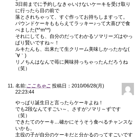
3日前までに予約しなきゃいけないケーキを受け取り
に行ったら目の前で
落とされちゃって、すぐ作ってお持ちしますって。
パウンドケーキももらえてラッキー♪って大喜びで食
べました(*^m^*)
それにしても、自分のだってわかるソマリーズはやっ
ぱり賢いですね～！
ルキたんも、出来たて生クリーム美味しかったかな(
´∀｀)
リノちんはなんで苺に興味持っちゃったんだろうね
（笑）
名前:
ここちゃこ
投稿日：2010/06/28(月)
22:23:44
やっぱり誕生日と言ったらケーキよね！
でも2段なんてすごい～、さすがソマリ～ずです
（笑）
できたてのケーキ…確かにそうそう食べるチャンスな
いかも。
主役の子が自分のケーキだと分かるのってすごいです