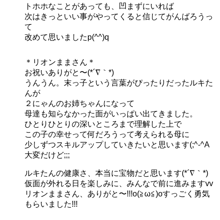
トホホなことがあっても、凹まずにいれば
次はきっといい事がやってくると信じてがんばろうっ
て
改めて思いましたp(^^)q
＊リオンままさん＊
お祝いありがと〜(*´∇｀*)
うんうん。末っ子という言葉がぴったりだったルキた
んが
２にゃんのお姉ちゃんになって
母達も知らなかった面がいっぱい出てきました。
ひとりひとりの深いところまで理解した上で
この子の幸せって何だろうって考えられる母に
少しずつスキルアップしていきたいと思います(;^-^A
大変だけど;;;
ルキたんの健康さ、本当に宝物だと思います(*´∇｀*)
仮面が外れる日を楽しみに、みんなで前に進みますvv
リオンままさん、ありがと〜!!!o(≧ω≦)oすっごく勇気
もらいました!!!