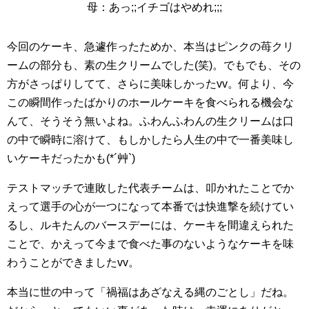
母：あっ;;イチゴはやめれ;;;
今回のケーキ、急遽作ったためか、本当はピンクの苺クリ
ームの部分も、素の生クリームでした(笑)。でもでも、その
方がさっぱりしてて、さらに美味しかったvv。何より、今
この瞬間作ったばかりのホールケーキを食べられる機会な
んて、そうそう無いよね。ふわんふわんの生クリームは口
の中で瞬時に溶けて、もしかしたら人生の中で一番美味し
いケーキだったかも(*´艸`)
テストマッチで連敗した代表チームは、叩かれたことでか
えって選手の心が一つになって本番では快進撃を続けてい
るし、ルキたんのバースデーには、ケーキを間違えられた
ことで、かえって今まで食べた事のないようなケーキを味
わうことができましたvv。
本当に世の中って「禍福はあざなえる縄のごとし」だね。