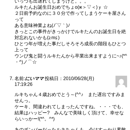
いっつも出遅れてしまうけど。。。
ルキたんお誕生日おめでちょо(ж＞▽＜)ｙ ☆
２日前予約なのに３０分で作ってしまうケーキ屋さん
って
ある意味神業よね(ﾉ´▽｀)ﾉ
きっとこの事件がきっかけでルキたんのお誕生日を絶
対忘れないかも(≧m≦)
ひとつ年が増えた事だしそろそろ成長の階段もひとつ
上って
ウンぴ鬼と闘うルキたんから卒業出来ますように~♪(*^
・^)ノ⌒☆
名前:
にいママ
投稿日：2010/06/28(月)
17:19:26
ルキちゃん４歳おめでとう～(^^♪ また遅出ですみま
せんっ。
ケーキ、間違われてしまったんですね。・・・でも、
結果はハッピー? みんなで美味しく頂けて、幸せな
らいっかー!(*^。^*)
あのボンバーだったルキちゃんも、今はすっかり素敵