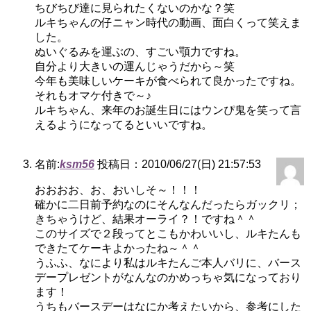
ちびちび達に見られたくないのかな？笑
ルキちゃんの仔ニャン時代の動画、面白くって笑えま
した。
ぬいぐるみを運ぶの、すごい顎力ですね。
自分より大きいの運んじゃうだから～笑
今年も美味しいケーキが食べられて良かったですね。
それもオマケ付きで～♪
ルキちゃん、来年のお誕生日にはウンぴ鬼を笑って言
えるようになってるといいですね。
名前:
ksm56
投稿日：2010/06/27(日) 21:57:53
おおおお、お、おいしそ～！！！
確かに二日前予約なのにそんなんだったらガックリ；
きちゃうけど、結果オーライ？！ですね＾＾
このサイズで２段ってとこもかわいいし、ルキたんも
できたてケーキよかったね～＾＾
うふふ、なにより私はルキたんご本人バリに、バース
デープレゼントがなんなのかめっちゃ気になっており
ます！
うちもバースデーはなにか考えたいから、参考にした