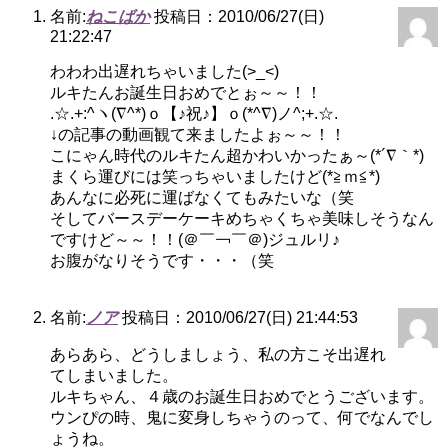
名前:
ねこばか
投稿日：2010/06/27(日)
21:22:47
わわわ出遅れちゃいました(>_<)
ルキたんお誕生日おめでとぉ～～！！
.☆.+:^ヽ(∇^*)ｏ【♪祝♪】ｏ(*^∇)ノ^;+.☆.
↓の記事の動画観て来ましたよぉ～～！！
こにゃん時代のルキたん超かわいかったぁ～(*´∇｀*)
まくら運びには笑っちゃいましたけど(*≧ｍ≦*)
あんなに必死に運ばなくてもみたいな（笑
そしてバースデーケーキめちゃくちゃ美味しそうなん
ですけど～～！！(＠￣￢￣＠)ジュルリ♪
お腹がなりそうです・・・（笑
名前:
ノア
投稿日：2010/06/27(日) 21:44:53
あらあら、どうしましょう、私の方こそ出遅れ
てしまいました。
ルキちゃん、４歳のお誕生日おめでとうございます。
ウンぴの時、鬼に変身しちゃうのって、何でなんでし
ょうね。