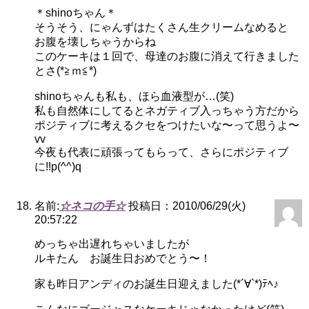
＊shinoちゃん＊
そうそう、にゃんずはたくさん生クリームなめると
お腹を壊しちゃうからね
このケーキは１回で、母達のお腹に消えて行きました
とさ(*≧ｍ≦*)
shinoちゃんも私も、ほら血液型が…(笑)
私も自然体にしてるとネガティブ入っちゃう方だから
ポジティブに考えるクセをつけたいな〜って思うよ〜
vv
今夜も代表に頑張ってもらって、さらにポジティブ
に!!p(^^)q
名前:
☆ネコの手☆
投稿日：2010/06/29(火)
20:57:22
めっちゃ出遅れちゃいましたが
ルキたん お誕生日おめでとう〜！
家も昨日アンディのお誕生日迎えました(*´∀`*)ﾃﾍ♪