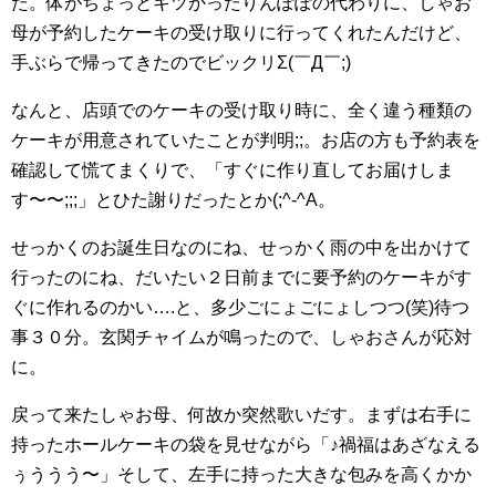
た。体がちょっとキツかったりんぽぽの代わりに、しゃお
母が予約したケーキの受け取りに行ってくれたんだけど、
手ぶらで帰ってきたのでビックリΣ(￣Д￣;)
なんと、店頭でのケーキの受け取り時に、全く違う種類の
ケーキが用意されていたことが判明;;。お店の方も予約表を
確認して慌てまくりで、「すぐに作り直してお届けしま
す〜〜;;;」とひた謝りだったとか(;^-^A。
せっかくのお誕生日なのにね、せっかく雨の中を出かけて
行ったのにね、だいたい２日前までに要予約のケーキがす
ぐに作れるのかい….と、多少ごにょごにょしつつ(笑)待つ
事３０分。玄関チャイムが鳴ったので、しゃおさんが応対
に。
戻って来たしゃお母、何故か突然歌いだす。まずは右手に
持ったホールケーキの袋を見せながら「♪禍福はあざなえる
ぅううう〜」そして、左手に持った大きな包みを高くかか