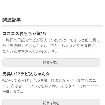
関連記事
コスコスおもちゃ遊び♪
一昨日の日記でラピが萌えていたのは、ちょっと前に買っ
た「卑弥呼」のおもちゃ♪。 でも、ちょうど注文直後に、
ニャン友ママさん方からステキ...
記事を読む
男臭い??ラピ父ちゃん☆
転がってるらぴ：「ルキ蔵、ひまだからバトルするのニ
ャ」 左るき：「いいでちゅよvv」 左るき：「それーーー
ー!!!」ガブ...
記事を読む