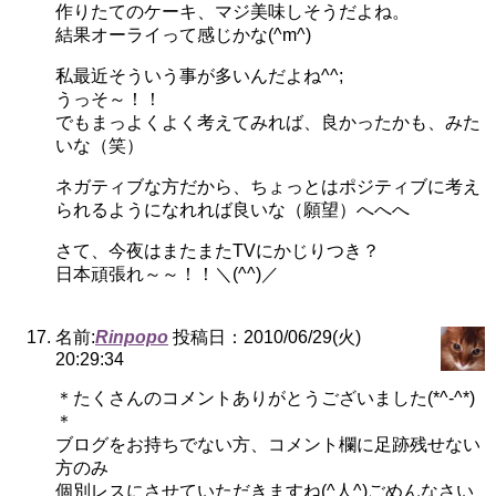
作りたてのケーキ、マジ美味しそうだよね。
結果オーライって感じかな(^m^)
私最近そういう事が多いんだよね^^;
うっそ～！！
でもまっよくよく考えてみれば、良かったかも、みた
いな（笑）
ネガティブな方だから、ちょっとはポジティブに考え
られるようになれれば良いな（願望）へへへ
さて、今夜はまたまたTVにかじりつき？
日本頑張れ～～！！＼(^^)／
名前:
Rinpopo
投稿日：2010/06/29(火)
20:29:34
＊たくさんのコメントありがとうございました(*^-^*)
＊
ブログをお持ちでない方、コメント欄に足跡残せない
方のみ
個別レスにさせていただきますね(^人^)ごめんなさい