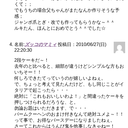
くて；；
でもうちの場合父ちゃんがまたなんか作りそうな予
感；
ジャンボ爪とぎ・改でも作ってもらうかな～＾＾
ルキたん、ほんとにおめでとう＾＾でした☆
名前:
ズッコのマミィ
投稿日：2010/06/27(日)
22:20:30
2段ケーキだ～！
去年のと比べると、細部が違うけどシンプルな方もお
いちそー！！
何しろできたてっていうのが嬉しいよねぇ。
で、ちょっと考えて見たんだけど、もし同じことがイ
タリアで起こったら・・・
絶対に「これもおいしいわよ！」と間違ったケーキを
押しつけられるだろうな、と。
勿論お題はいただきます、で・・・
バームクーヘンのおまけ付きなんて絶対ユメよ～！！
って事で、お得なバースデーになりましたねぇ。
さーてこれからはうんぴ鬼を他事しなきゃねー！