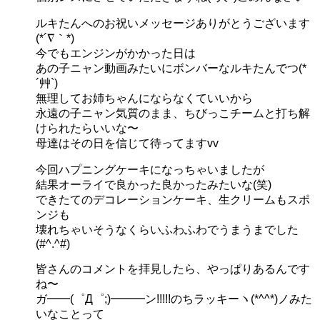
ルキたんへのお祝いメッセージありがとうございます
(*´∇｀*)
今でもエンジンがかかった日は
あの子ニャン動画みたいにボンバーなルキたんでつ(*
´艸`)
無理してお姉ちゃんにならなくていいから
永遠の子ニャン気質のまま、ちびっこチームと打ち解
けられたらいいな〜
母達はその日を信じて待ってますvv
今回ハプニングケーキになっちゃいましたが
結果オーライで良かった良かったみたいな(笑)
できたてのデコレーションケーキ、生クリームもスポ
ンジも
壊れちゃいそうなくらいふわふわでうまうまでした
(#^.^#)
皆さんのコメントを拝見したら、やっぱりあるんです
ね〜
ガ━━(゜Д゜;)━━━ン!!!!!のちラッキーヽ(*^^*)ノみた
いなことって