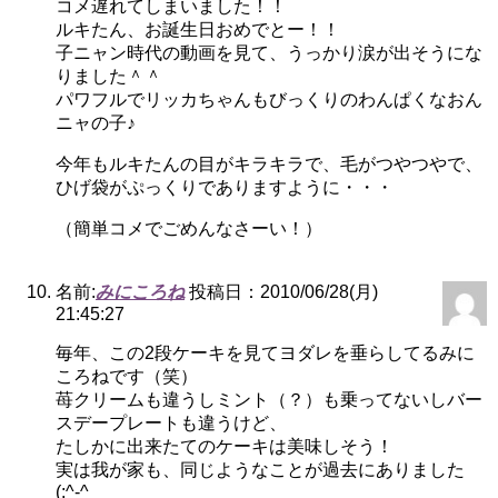
コメ遅れてしまいました！！
ルキたん、お誕生日おめでとー！！
子ニャン時代の動画を見て、うっかり涙が出そうにな
りました＾＾
パワフルでリッカちゃんもびっくりのわんぱくなおん
ニャの子♪
今年もルキたんの目がキラキラで、毛がつやつやで、
ひげ袋がぷっくりでありますように・・・
（簡単コメでごめんなさーい！）
名前:
みにころね
投稿日：2010/06/28(月)
21:45:27
毎年、この2段ケーキを見てヨダレを垂らしてるみに
ころねです（笑）
苺クリームも違うしミント（？）も乗ってないしバー
スデープレートも違うけど、
たしかに出来たてのケーキは美味しそう！
実は我が家も、同じようなことが過去にありました
(;^-^