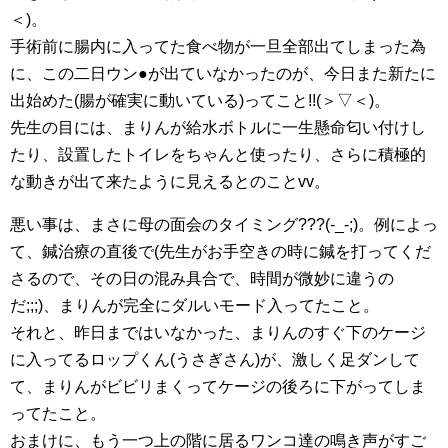
＜)。
手術前に腸内に入ってた食べ物が一旦全部出てしまった為
に、この二日ウン●が出ていなかったのが、今日また新たに
出始めた(腸が確実に動いている)ってこと!!(＞▽＜)。
先生の目には、まりんが給水ボトルに一生懸命匂い付けし
たり、設置したトイレをちゃんと使ったり、さらに積極的
な動きが出て来たように見えるとのことvv。
悪い事は、まさに母の面会のタイミング???(-_-;)。例によっ
て、鍼治療の直後で(先生がお手空きの時に鍼を打ってくだ
さるので、その日の混み具合で、時間が微妙に違うの
だ;;;)、まりんが完全にダルいモード入ってたこと。
それと、昨日まではいなかった、まりんのすぐ下のケージ
に入ってるロップくん(うさぎさん)が、激しく足ダンして
て、まりんがビビリまくってケージの後ろに下がってしま
ってたこと。
おまけに、もう一つ上の階に居るワンコ達の鳴き声がすご