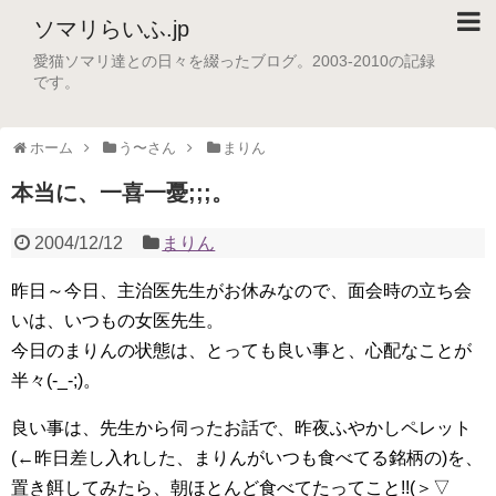
ソマリらいふ.jp
愛猫ソマリ達との日々を綴ったブログ。2003-2010の記録
です。
ホーム
う〜さん
まりん
本当に、一喜一憂;;;。
2004/12/12
まりん
昨日～今日、主治医先生がお休みなので、面会時の立ち会
いは、いつもの女医先生。
今日のまりんの状態は、とっても良い事と、心配なことが
半々(-_-;)。
良い事は、先生から伺ったお話で、昨夜ふやかしペレット
(←昨日差し入れした、まりんがいつも食べてる銘柄の)を、
置き餌してみたら、朝ほとんど食べてたってこと!!(＞▽