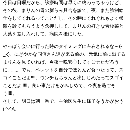
今日は日曜だから、診療時間は早くに終わっちゃうけど、
その後、まりんの胃の膨らみ具合を診て、夜、また強制給
仕をしてくれるってことだし、その時にくれぐれもよく状
態を診てもらうよう念押しして、まりんの好きな青梗菜と
大葉を差し入れして、病院を後にした。
やっぱり会いに行った時のタイミングに左右されるな～(-
_-;)。にぎやかな同僚さん達が来る前の、元気に前に出てる
まりんを見ていれば、今夜一晩安心してすごせただろう
に….;;;。でも、ペレットを自分でほとんど食べたって、ス
ゴイことだよ!!!!。ウンチもちゃんと出はじめたってスゴイ
ことだよ!!!!!。良い事だけをかみしめて、今夜を過ごそ
う!!!!。
そして、明日は朝一番で、主治医先生に様子をうかがおう
(;^-^A。