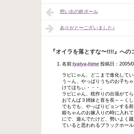
想い出の鈴ボール
ありがと〜ございました♪
『オイラを落とすな〜!!!!』への
名前:
tyatya-hime
投稿日：2005/03/
ラピにゃん、どこまで進化してい
う～ん、やっぱりうちのお子ちゃ
けてほちぃ・・・。
ラピにゃん、枕作りの出張がてら
おてんば３姉妹と首を長～～くし
でもでも、やっぱりピョンする前に
姫ちゃんのお嫁入りの時に入れて
にで、遊んでたけど、勢いよく蹴
ていると思われるブラックホールへ