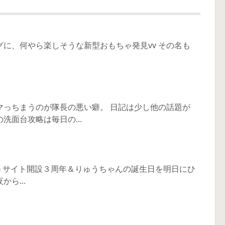
に、何やら楽しそうな新型おもちゃ発見vv その名も
マっちまうのが隊長の悪い癖。 日記は少し他の話題が
洗面台攻略は毎日の...
)m サイト開設３周年＆りゅうちゃんの誕生日を明日にひ
ら...