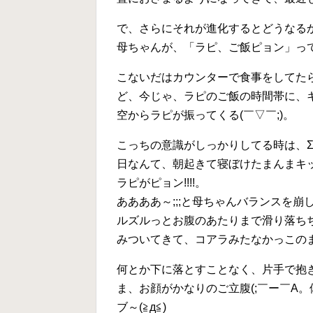
で、さらにそれが進化するとどうなるか
母ちゃんが、「ラピ、ご飯ピョン」って
こないだはカウンターで食事をしてたら
ど、今じゃ、ラピのご飯の時間帯に、
空からラピが振ってくる(￣▽￣;)。
こっちの意識がしっかりしてる時は、Σ(・
日なんて、朝起きて寝ぼけたまんまキ
ラピがピョン!!!!。
ああああ～;;;と母ちゃんバランスを
ルズルっとお腹のあたりまで滑り落ち
みついてきて、コアラみたなかっこのま
何とか下に落とすことなく、片手で抱
ま、お顔がかなりのご立腹(;￣ー￣A
ブ～(≧д≦)