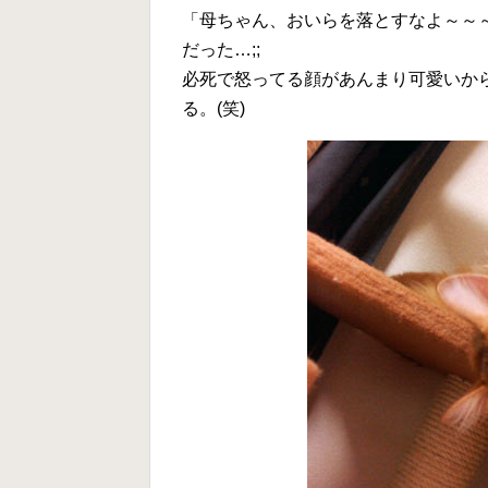
「母ちゃん、おいらを落とすなよ～～～
だった…;;
必死で怒ってる顔があんまり可愛いか
る。(笑)