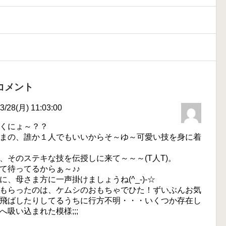
コメント
28(月) 11:03:00
くにょ～？？
まの、誰か１人でもいいからそ～ゆ～可愛い技を身に着
、そのステキな技を伝授しに来て～～～(T人T)。
て待ってるからぁ～♪♪
、母さま方に一声掛けましょうね(^_-)-☆
もらったのは、ケムシのおもちゃでひた！ずいぶんお気
飛ばしたりしてるうちに行方不明・・・いくつか存在し
吸い込まれた模様;;;