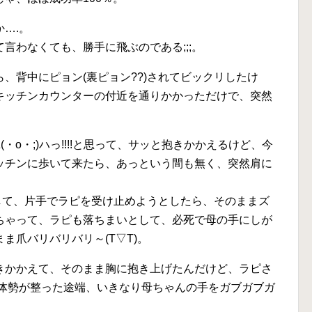
….。
言わなくても、勝手に飛ぶのである;;;。
、背中にピョン(裏ピョン??)されてビックリしたけ
キッチンカウンターの付近を通りかかっただけで、突然
o・;)ハっ!!!!と思って、サッと抱きかかえるけど、今
ッチンに歩いて来たら、あっという間も無く、突然肩に
崩して、片手でラピを受け止めようとしたら、そのままズ
ちゃって、ラピも落ちまいとして、必死で母の手にしが
ま爪バリバリバリ～(T▽T)。
きかかえて、そのまま胸に抱き上げたんだけど、ラピさ
。体勢が整った途端、いきなり母ちゃんの手をガブガブガ