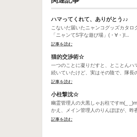
関連記事
ハマってくれて、ありがとう♪♪
こないだ届いたニャンコグッズカタログ
「ニャンてS字な遊び場」(・∀・)!...
記事を読む
猫的交渉術☆
一つのことに凝りだすと、とことんハ
続いていたけど、実はその陰で、隊長の
記事を読む
小柱撃沈☆
幽霊管理人の大黒しゃお柱ですm(_ _
かえ、メイン管理人のりんぽぽが、昨夜か
記事を読む