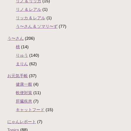
リノ & リッカ
(15)
リノ & レアル
(1)
リッカ & レアル
(1)
う〜さん & ソマリ〜ず
(77)
う〜さん
(206)
桃
(14)
りゅう
(140)
まりん
(62)
お元気手帳
(37)
健康一般
(4)
軟便対策
(11)
肝臓疾患
(7)
キャットフード
(15)
にゃんレポート
(7)
Topics
(88)