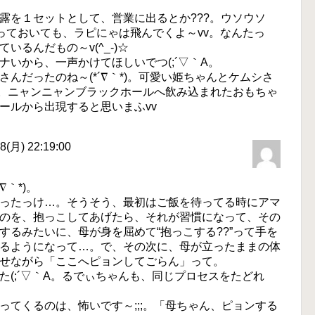
露を１セットとして、営業に出るとか???。ウソウソ
放っておいても、ラピにゃは飛んでくよ～vv。なんたっ
るんだもの～v(^_-)☆
いから、一声かけてほしいでつ(;´▽｀A。
んだったのね～(*´∇｀*)。可愛い姫ちゃんとケムシさ
!!。ニャンニャンブラックホールへ飲み込まれたおもちゃ
ールから出現すると思いまふvv
(月) 22:19:00
｀*)。
ったっけ…。そうそう、最初はご飯を待ってる時にアマ
のを、抱っこしてあげたら、それが習慣になって、その
するみたいに、母が身を屈めて“抱っこする??”って手を
るようになって…。で、その次に、母が立ったままの体
せながら「ここへピョンしてごらん」って。
(;´▽｀A。るでぃちゃんも、同じプロセスをたどれ
ってくるのは、怖いです～;;;。「母ちゃん、ピョンする