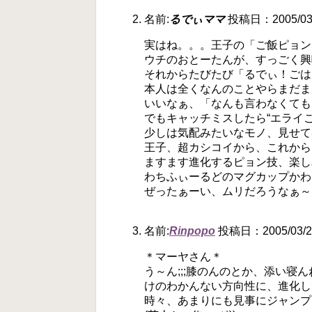
名前:
るでぃママ
投稿日：2005/03/2
実はね。。。王子の「ご飯ピョン
ウチのおとーたんが、すっごく興
それからたびたび「るでぃ！ごは
本人は全くなんのことやらまだま
いいなぁ、「なんも言わなくても
でもキャッチミスしたら“エライ
少しは気配みたいなモノ、見せて
王子、超カシコイから、これから
ますます進化するピョン技、楽し
わちふぃーるどのマグカップかわ
ぜったぁーい、ムリだろうなぁ～
名前:
Rinpopo
投稿日：2005/03/28
＊マーヤさん＊
う～ん;;;膝のんのとか、添い寝ん
けのわかんない方向性に、進化して
時々、あまりにも見事にジャンプ