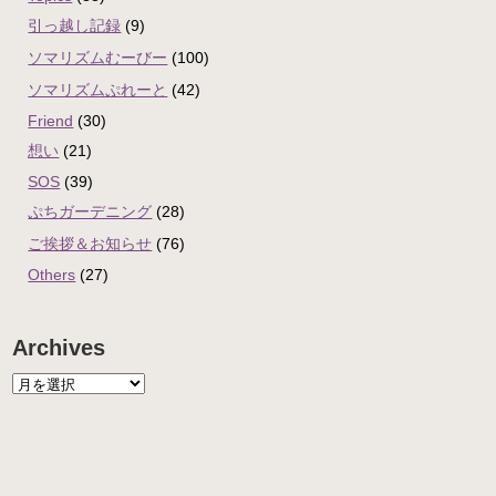
引っ越し記録
(9)
ソマリズムむーびー
(100)
ソマリズムぷれーと
(42)
Friend
(30)
想い
(21)
SOS
(39)
ぷちガーデニング
(28)
ご挨拶＆お知らせ
(76)
Others
(27)
Archives