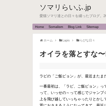
ソマリらいふ.jp
愛猫ソマリ達との日々を綴ったブログ。200
Home
Somalism
Blog Link
Sitemap
ホーム
Lapis
らぴな日々
オイラを落とすな〜!!
ラピの「ご飯ピョン」が、最近またまた進化
一番最初は、「ラピ、ご飯ピョン」っ
って、いっせの～って感じでジャンプ
上を飛び越していっちゃったりとかし
置におさまるようになってきて、最近じ