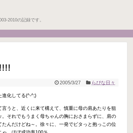
3-2010の記録です。
!!
2005/3/27
らぴな日々
してる(^-^;)
て言うと、近くに来て構えて、慎重に母の肩あたりを狙
☆。それでもうまく母ちゃんの胸におさまらずに、肩の
てたんだけどね～。徐々に、一発でピタっと抱っこの位
ゃ、ほぼ成功率100％。