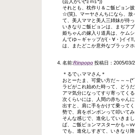
(芸人かい(*≧ｍ≦*))
それとも、枕作り＆ご飯ピョン披
☆(笑)。マーヤさんちになら、
て、美人ママと美人三姉妹が待ってい
いきなりご飯ピョンは、まぢアブナ
姫ちゃんの嫁入り道具は、ケムシさ
んてゆ～ギャップが(・∀・)イイ
は、またどこか意外なブラックホ
名前:
Rinpopo
投稿日：2005/03/28
＊るでぃママさん＊
おとーたま、可愛い方だ～～～(*´∇
ラピがこれ始めた時って、どうだ
アマ気分になってすり寄ってくる
次くらいには、人間の赤ちゃんに
出すと、肩に手をかけて乗ってく
勢で、肩をポンポンって叩いてみ
そんな感じで、進化していきました
ば、ご飯ピョンマスターかも～vv
でも、進化しすぎて、いきなり降