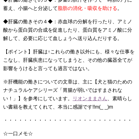
蓄え、小腸へと分泌して
脂肪の消化・吸収を助ける
。
◆肝臓の働きその４◆：赤血球の分解を行ったり、アミノ
酸から蛋白質の合成を促進したり、蛋白質をアミノ酸に分
解して、必要に応じて血しょうへ送り込んだりする。
【ポイント】肝臓は↑これらの働き以外にも、様々な仕事を
こなし、
肝臓疾患になってしまうと、その他の臓器全てが
影響をうける
と言っても過言ではない。
※肝機能の働きについての文章は、主に【犬と猫のための
ナチュラルケアシリーズ「胃腸が弱いではすまされな
い！」】を参考にしています。
リオンままさん
、素晴らし
い書籍を教えてくれて、本当に感謝です!!m(_ _)m
・・・・・・・・・・・・・・・・・・・・・・・・・・
☆一口メモ☆