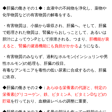
◆肝臓の働きその１◆：
血液中の不純物を浄化し、薬物や
化学物質などの有害物質の解毒
をする。
・有害物質は、小腸から吸収され、肝臓へ。そして、肝臓
で処理された物質は、腎臓からおしっことして、あるいは
胆汁によってウンPとして排泄される。つまり、
肝機能が衰
えると、腎臓の濾過機能にも負担がかかる
ようになる。
・有害物質のみならず、過剰なホルモン(インシュリンや男
性ホルモン)の処理も、肝臓の役目。
有毒なアンモニアを毒性の低い尿素に合成するのも、肝臓
に依存。
◆肝臓の働きその２◆：
あらゆる栄養素の代謝と、特定の
栄養素(グリコーゲン、鉄、ビタミンA、ビタミンDなど)の
貯蔵
を行っており、血糖値レベルの調整に重要。
◆肝臓の働きその３◆：多量の胆汁を作って一時胆のうに