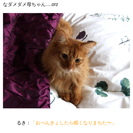
なダメダメ母ちゃん….orz
るき：
「おべんきょしたら眠くなりまちた〜」