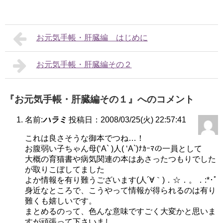
お元気手帳・肝臓編 はじめに
お元気手帳・肝臓編その２
『お元気手帳・肝臓編その１』へのコメント
名前:
ハラミ
投稿日：2008/03/25(火) 22:57:41
これは良さそうな御本でつね…！
お腹弱い子ちゃん母(‘A` )人( ‘A`)ﾅｶｰﾏの一員として
大概の育猫書や病気関連の本はあさったつもりでした
が取りこぼしてました
よか情報を有り難うございます(人´∀｀)．☆．。．:*･ﾟ
身近なところで、こうやって情報が得られるのは有り
難くも嬉しいです。
まとめるのって、色んな意味ですごく大変かと思いま
すが頑張って下さいまし。