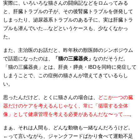
実際に、いろいろな猫さんの闘病記などをロムってみる
と、肝臓トラブルの子が、その後腎臓トラブルを併発して
しまったり、泌尿器系トラブルのある子に、実は肝臓トラ
ブルも潜んでいた…などというケースも、少なくなかっ
た。
また、主治医のお話だと、昨年秋の獣医師のシンポジウム
で話題になったのは、
「猫の三臓器炎」
なのだそうだ。
「猫の三臓器炎」とは、肝炎・膵炎・IBDを同時に発症して
しまうことで、この症例の猫さんが増えてきているらし
い。
思ったんだけど、とくに猫さんの場合は、
どこか一つの臓
器だけのケアを考えるんじゃなく、常に「循環する全体
像」として健康管理を考える必要があるんだな〜って….
。
まぁ、それは人間も、どんな動物も一緒なんだろうけど。
←って言いながら、ジャンクフードばかり食べて運動不足