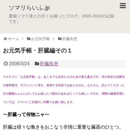
ソマリらいふ.jp
愛猫ソマリ達との日々を綴ったブログ。2003-2010の記録
です。
ホーム
お元気手帳
肝臓疾患
お元気手帳・肝臓編その１
2008/3/24
肝臓疾患
※カテゴリ「お元気手帳」は、あくまでも自分たちのための覚え書きです。何か特定の治療法
や食餌療法、サプリメント等を、推奨する目的ではありません。もちろん、読んでくださった
方の愛猫ちゃんに少しでもお役にたつ部分があればとっても嬉しいですが、実際の健康管理に
ついては、ママパパご自身のご判断でお願い致します。
〜
肝臓って何物ニャ
〜
肝臓は様々な働きをおこなう非情に重要な臓器のひとつ。