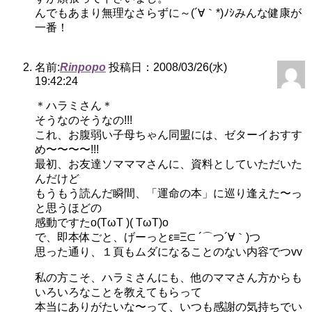
んでもあまり無理なさらずに～(´∀｀*)ﾉｼみんな健康が
一番！
名前:
Rinpopo
投稿日：2008/03/26(水)
19:42:24
＊ハラミさん＊
そうなのそうなの!!!
これ、お腹弱い子母ちゃん同盟には、ゼターイおすす
め〜〜〜〜!!!
最初、お友達ソマママさんに、資料としていただいた
んだけど
もうもう読んだ瞬間、「運命の本」に巡り逢えた〜っ
と思うほどの
感動ですたo(TωT )( TωT)o
で、即本体ごと、げーっとε≡Ξ⊂ ´⌒つ´∀｀)つ
思った通り、１頁もムダになることのない内容でつvv
私の方こそ、ハラミさんにも、他のママさん方からも
いろいろなことを教えてもらって
本当にありがたいな〜って、いつも感謝の気持ちでい