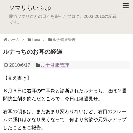
ソマリらいふ.jp
愛猫ソマリ達との日々を綴ったブログ。2003-2010の記録
です。
ホーム
Luna
ルナ健康管理
ルナっちのお耳の経過
2010/6/17
ルナ健康管理
【覚え書き】
６月５日に右耳の中耳炎と診断されたルナっち。ほぼ２週
間抗生剤を飲んだところで、今日は経過見せ。
右耳の傾きは、まだあまり変わりないけど、右目のフレー
ムの腫れはかなり良くなって、何より食欲や元気がアップ
したことをご報告。