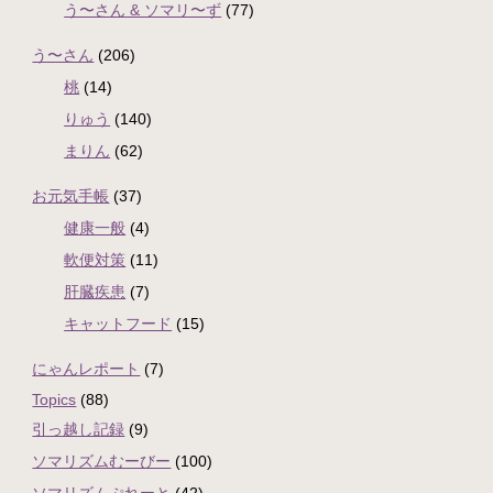
う〜さん & ソマリ〜ず
(77)
う〜さん
(206)
桃
(14)
りゅう
(140)
まりん
(62)
お元気手帳
(37)
健康一般
(4)
軟便対策
(11)
肝臓疾患
(7)
キャットフード
(15)
にゃんレポート
(7)
Topics
(88)
引っ越し記録
(9)
ソマリズムむーびー
(100)